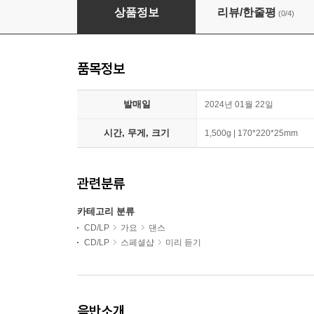
TWS (투어스) - 1st Mini Album 'Sparkling B
상품정보
리뷰/한줄평
(0/4)
품목정보
발매일
2024년 01월 22일
시간, 무게, 크기
1,500g | 170*220*25mm
관련분류
카테고리 분류
CD/LP
가요
댄스
CD/LP
스페셜샵
미리 듣기
음반소개