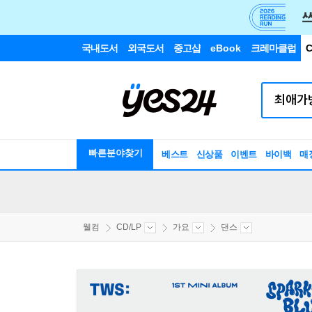
국내도서
외국도서
중고샵
eBook
크레마클럽
C
빠른분야찾기
베스트
신상품
이벤트
바이백
매
웰컴
CD/LP
가요
댄스