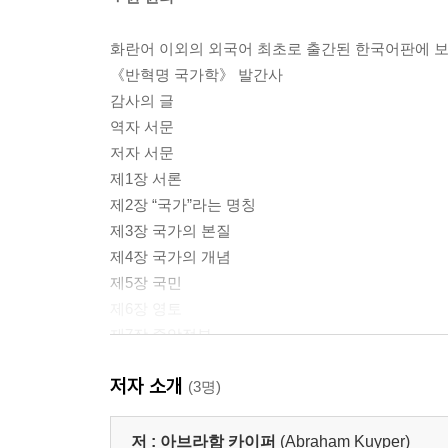
화란어 이외의 외국어 최초로 출간된 한국어판에 
《반혁명 국가학》 발간사
감사의 글
역자 서문
저자 서문
제1장 서론
제2장 “국가”라는 명칭
제3장 국가의 본질
제4장 국가의 개념
제5장 국민
제6장 영토
제7장 중앙정부
제8장 주권
저자 소개
제9장 국가의 목표
(3명)
제10장 국제 관계
제11장 남아프리카공화국과 오란녀 자유국
저 :
아브라함 카이퍼
(Abraham Kuyper)