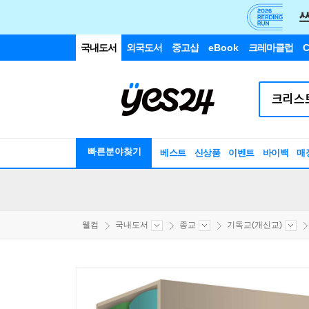
국내도서
외국도서
중고샵
eBook
크레마클럽
C
빠른분야찾기
베스트
신상품
이벤트
바이백
매
웰컴
국내도서
종교
기독교(개신교)