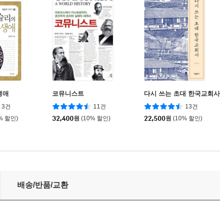
생애
코뮤니스트
다시 쓰는 초대 한국교회사
3건
11건
13건
% 할인)
32,400
원
(10% 할인)
22,500
원
(10% 할인)
배송/반품/교환