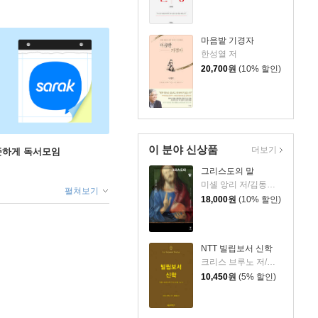
마음밭 기경자
한성열 저
20,700
원
(10% 할인)
이 분야 신상품
더보기
꾸준하게 독서모임
그리스도의 말
미셸 앙리 저/김동규 역
펼쳐보기
18,000
원
(10% 할인)
NTT 빌립보서 신학
크리스 브루노 저/권대영 역
10,450
원
(5% 할인)