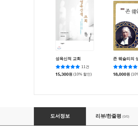
성육신적 교회
존 웨슬리의 
11건
15,300
원
(10% 할인)
18,000
원
(10
반혁명 국가학
도서정보
리뷰/한줄평
(0/0)