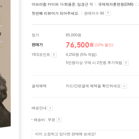
아브라함 카이퍼
저/
최용준
,
임경근
역
국제제자훈련원(DMI)
첫번째 리뷰어가 되어주세요.
판매지수 96
정가
85,000원
76,500
원
판매가
(10% 할인)
YES포인트
4,250원 (5% 적립)
5만원이상 구매 시 2천원 추가적립
결제혜택
카드/간편결제 혜택을 확인하세요
배송안내
배송비 : 무료
이미 소장하고 있다면 판매해 보세요!