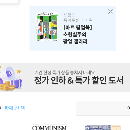
프랑스
퐁피두센터 기획
[아트 팝업북]
초현실주의
팝업 갤러리
들이
함께 산 책