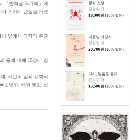
왕좌 전쟁
)에서 『반혁명 국가학』에
김병삼 저
사가 초기에 관심을 가졌
18,000
원
(10% 할인)
나님 앞에서 각자의 주권
마음밭 기경자
한성열 저
20,700
원
(10% 할인)
주의 등에 대해 15장에 걸
다시, 믿음을 묻다
단체, 시민적 삶과 교회적
전희준 저
 국토방위, 해외 영토, 선
13,500
원
(10% 할인)