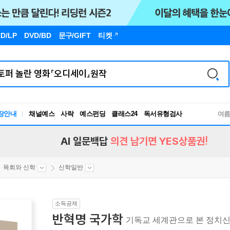
D/LP
DVD/BD
문구
/GIFT
티켓
장안내
채널예스
사락
예스펀딩
클래스24
독서유형검사
여
RBTI Lab
독서유형검사
AI 일문백답
의견 남기면 YES상품권!
목회와 신학
신학일반
소득공제
반혁명 국가학
기독교 세계관으로 본 정치