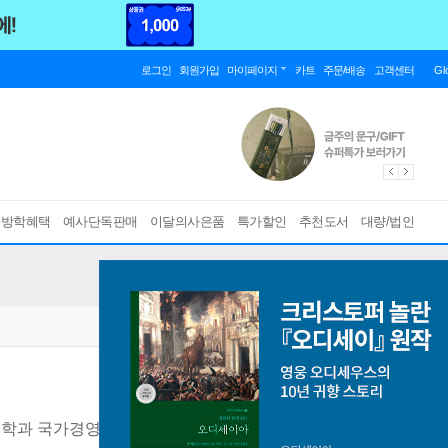
로그인
회원가입
마이페이지
카트
주문/배송
고객센터
Gl
름방학혜택
예사단독판매
이달의사은품
특가할인
추천도서
대량/법인
신학과 국가경영 철학
[ 전2권 , 양장 ]