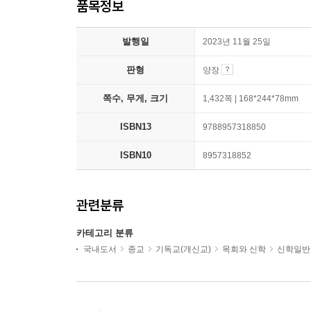
품목정보
발행일
2023년 11월 25일
판형
양장
쪽수, 무게, 크기
1,432쪽 | 168*244*78mm
ISBN13
9788957318850
ISBN10
8957318852
관련분류
카테고리 분류
국내도서
종교
기독교(개신교)
목회와 신학
신학일반