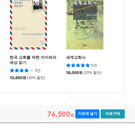
한국 교회를 위한 카이퍼의
세계교회사
세상 읽기
5건
3건
18,000
원
(10% 할인)
10,800
원
(10% 할인)
76,500
카트에 넣기
바로구매
원