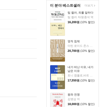
이 분야 베스트셀러
더보기
팀 켈러, 죄를 말하다
팀 켈러 저/윤종석 역
16,200
원
(10% 할인)
영적 침체
마틴 로이드 존스 저/정상윤 역
20,700
원
(10% 할인)
내가 떠난 이유, 내가
남은 이유
토니 캠폴로,바트 캠폴로 저/노종문 역
17,550
원
(10% 할인)
왕좌 전쟁
김병삼 저
18,000
원
(10% 할인)