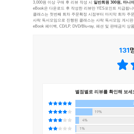
3,000원 이상 구매 후 리뷰 작성 시
일반회원 300원, 마니아
리면 좋을 텐데. 마음속으로 조용히 읊조렸다.
eBook은 다운로드 후 작성한 리뷰만 YES포인트 지급됩니
클래스는 첫번째 회차 주문확정 시점부터 마지막 회차 주문
--- p.137
사락 독서모임으로 진행된 클래스는 사락 독서모임 게시판
eBook 페이백, CD/LP, DVD/Blu-ray, 패션 및 판매금
131
별점별로 리뷰를 확인해 보세
19%
4%
1%