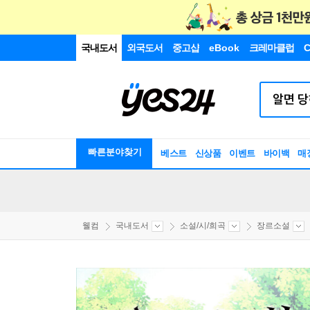
국내도서
외국도서
중고샵
eBook
크레마클럽
C
빠른분야찾기
베스트
신상품
이벤트
바이백
매
웰컴
국내도서
소설/시/희곡
장르소설