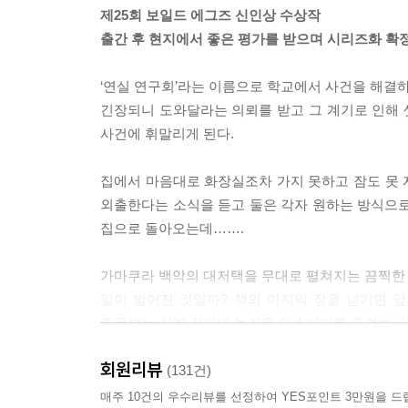
“알겠어. 고마워.”
제25회 보일드 에그즈 신인상 수상작
감사 인사를 하고 짧은 대화를 마쳤다. 엄마는 명
출간 후 현지에서 좋은 평가를 받으며 시리즈화 확정
에서 마주친 샐러리맨도 그저 스쳐 지나간 고등학생
한다. 철이 들었을 무렵부터 그랬다. 익숙해졌다고
‘연실 연구회’라는 이름으로 학교에서 사건을 해결하는
--- p.35~36
긴장되니 도와달라는 의뢰를 받고 그 계기로 인해 셋
사건에 휘말리게 된다.
“그러니 미야는 절대로 실패하지 않았으면 해. 넌 
상대를 잘못 고르면 엄마처럼 되는 거야. ……뭐? 
집에서 마음대로 화장실조차 가지 못하고 잠도 못 자
미야한테 건네줄게. 그러니 지금은 힘껏 그 아름다움
외출한다는 소식을 듣고 둘은 각자 원하는 방식으로
엄마는 새끼손가락을 스윽 내밀었다. 미야는 절반은
집으로 돌아오는데…….
--- p.111
가마쿠라 백악의 대저택을 무대로 펼쳐지는 끔찍한 사
“가여워라.”
일이 벌어진 것일까? 책의 마지막 장을 넘기면 
사야도 시뻘건 눈으로 미야를 올려다보고 “너도 가
주목받는 신예 작가의 놀라운 미스터리를 즐겨보시
“엄마가 죽어버리면 좋을 텐데.”
헛소리처럼 읊조리더니 불안정한 걸음걸이로 방을 나
회원리뷰
(131건)
로 되돌아왔다. 사야는 책상으로 몸을 다시 틀어 
매주 10건의 우수리뷰를 선정하여 YES포인트 3만원을 드
돌이켜 생각하면 생각할수록 굴욕감과 분한 마음으로