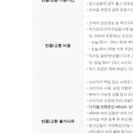
반품/교환 가능기간
중고상품의 경우 출고 완료일
모바일 쿠폰의 경우 유효기간(
고객의 단순변심 및 착오구
직수입양서/직수입일서중 일
단, 아래의 주문/취소 조건인
오늘 00시 ~ 06시 30분 
반품/교환 비용
오늘 06시 30분 이후 주문
직수입 음반/영상물/기프트 
단, 당일 00시~13시 사이
박스 포장은 택배 배송이 가
소비자의 책임 있는 사유로 
소비자의 사용, 포장 개봉에 
복제가 가능한 상품 등의 포장을 
소비자의 요청에 따라 개별
디지털 컨텐츠인 eBook, 
eBook 대여 상품은 대여 기
모바일 쿠폰 등록 후 취소/환
반품/교환 불가사유
중고상품이 구매확정(자동 
LP상품의 재생 불량 원인이 기