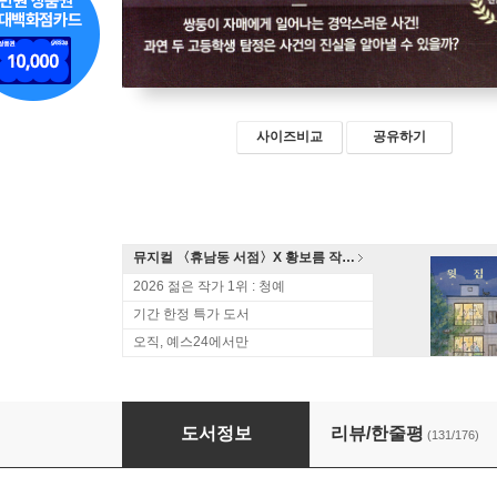
사이즈비교
공유하기
뮤지컬 〈휴남동 서점〉X 황보름 작가 북토크
2026 젊은 작가 1위 : 청예
기간 한정 특가 도서
오직, 예스24에서만
인형의 집의 참극
도서정보
리뷰/한줄평
(131/176)