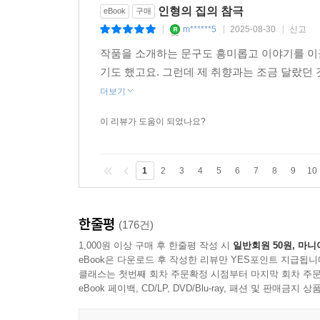
인형의 집의 참극
eBook
구매
m******5
2025-08-30
신고
|
|
|
작품을 소개하는 문구도 흥미롭고 이야기를 이
기도 했고요. 그런데 제 취향과는 조금 달랐던
더보기
이 리뷰가 도움이 되었나요?
1
2
3
4
5
6
7
8
9
10
한줄평
(176건)
1,000원 이상 구매 후 한줄평 작성 시
일반회원 50원, 마니
eBook은 다운로드 후 작성한 리뷰만 YES포인트 지급됩니
클래스는 첫번째 회차 주문확정 시점부터 마지막 회차 주문
eBook 페이백, CD/LP, DVD/Blu-ray, 패션 및 판매금