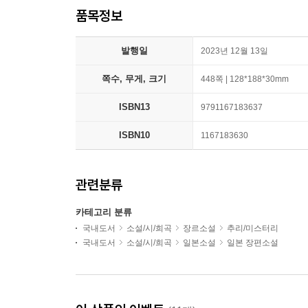
품목정보
발행일
2023년 12월 13일
쪽수, 무게, 크기
448쪽 | 128*188*30mm
ISBN13
9791167183637
ISBN10
1167183630
관련분류
카테고리 분류
국내도서
소설/시/희곡
장르소설
추리/미스터리
국내도서
소설/시/희곡
일본소설
일본 장편소설