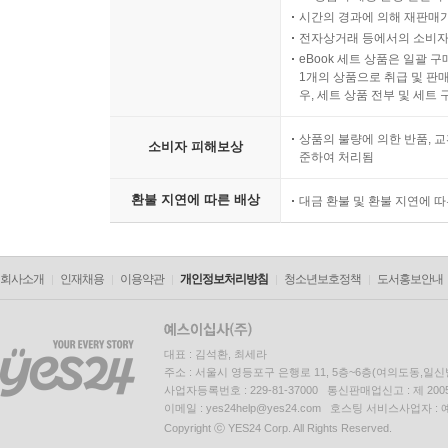
시간의 경과에 의해 재판매가
전자상거래 등에서의 소비자
eBook 세트 상품은 일괄 
1개의 상품으로 취급 및 판매
우, 세트 상품 전부 및 세트
상품의 불량에 의한 반품, 교
소비자 피해보상
준하여 처리됨
환불 지연에 따른 배상
대금 환불 및 환불 지연에 
회사소개
인재채용
이용약관
개인정보처리방침
청소년보호정책
도서홍보안내
대표 : 김석환, 최세라
주소 : 서울시 영등포구 은행로 11, 5층~6층(여의도동,일신
사업자등록번호 : 229-81-37000 통신판매업신고 : 제 200
이메일 : yes24help@yes24.com 호스팅 서비스사업자 :
Copyright ⓒ YES24 Corp. All Rights Reserved.