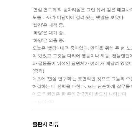
‘연실 연구회’의 동아리실은 그런 유서 깊은 폐교사
도를 나아가 미닫이에 걸려 있는 팻말을 보았다.
‘빨강’은 내객 중.
‘파랑’은 대기 중.
‘하양’은 외출 중.
오늘은 ‘빨강’. 내객 중이었다. 만약을 위해 두 
여 있었고 그것들 다리에 행등이나 제등, 캔들랜턴
과 골동품이 뒤섞인 광원체가 여러 개 매달려 있었다
(중략)
애초에 ‘연실 연구회’는 표면적인 것으로 그들의 
해결하는 데 전력을 다한다. 또는 단순하게 잡무를 
데도 의뢰인은 한 주에 2~3명이 반드시 나타난다.
--- p.24~30
“저기, 요거트 먹어도 돼?”
출판사 리뷰
“안 돼. 그거 고단백이라서 비싼 거야. 사야 건 오늘 