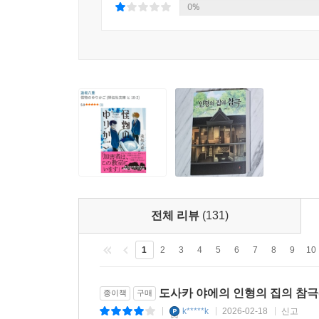
0%
전체 리뷰
(131)
1
2
3
4
5
6
7
8
9
10
도사카 야에의 인형의 집의 참극(
종이책
구매
k*****k
2026-02-18
신고
|
|
|