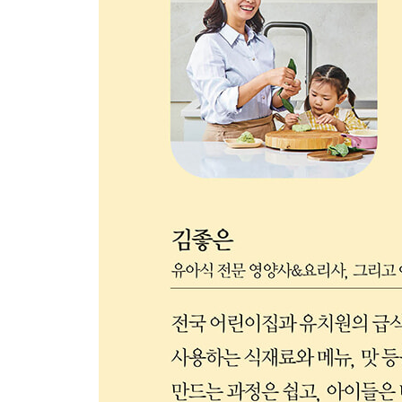
170 양송이버섯 치즈구이
172 새콤 청포묵 김무침 & 새콤 도토리묵 김무침(H)
174 게맛살 숙주볶음(H)
176 새우살 미역줄기볶음
178 감자 어묵볶음 & 어묵볶음
180 허니 버터 멸치볶음
182 우엉 멸치조림 & 우엉조림
184 고구마 당근조림(H)
186 연근 콘샐러드
188 연근강정
190 뿌리채소튀김
192 요거트 과일샐러드
Chapter 5 아이 김치
196 사과 깍두기
198 배생채
200 물김치