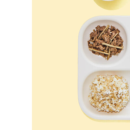
230 고등어 아보카도주먹밥(H)
232 따뜻한 묵밥(M)
234 게맛살 푸팟퐁커리(H)
236 잡곡밥 리조또(H)
238 주꾸미 리조또
240 저염 감자카레 밥 & 저염 감자카레 우동(H)
242 저염 연근짜장 밥 & 저염 연근짜장 우동
244 어묵국수(H)
246 달걀 새우 볶음쌀국수
248 돼지고기 숙주우동
250 토마토소스 파스타 & 토마토소스 리조또(H)
252 푸실리 냉파스타(B)
254 전복 들기름 파스타
Chapter 7 죽과 수프
258 김 달걀죽(M)