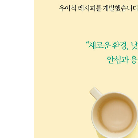
202 안 매운 배추김치
204 들기름 깍두기조림
205 김치볶음
206 돼지고기 백김치전
Chapter 6 한그릇 밥과 면
210 연두부 달걀덮밥(M)
212 견과류 마파두부덮밥
214 오징어 불고기덮밥
216 돼지고기 깻잎덮밥
218 청경채 닭볶음밥
220 훈제오리 채소볶음밥(H)
222 김치 베이컨볶음밥(P)
224 삼색 비빔밥(H)
226 참치마요 비빔밥(H)
228 유부초밥 & 잔멸치 유부초밥(P)