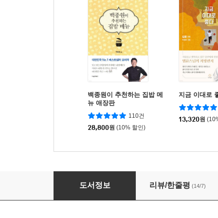
백종원이 추천하는 집밥 메
지금 이대로 
뉴 애장판
110건
13,320
원
(10
28,800
원
(10% 할인)
골고루 식습관 유아식
도서정보
리뷰/한줄평
(14/7)