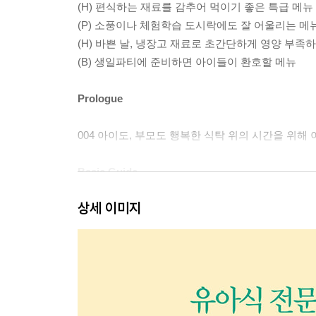
(H) 편식하는 재료를 감추어 먹이기 좋은 특급 메뉴
(P) 소풍이나 체험학습 도시락에도 잘 어울리는 메
(H) 바쁜 날, 냉장고 재료로 초간단하게 영양 부족
(B) 생일파티에 준비하면 아이들이 환호할 메뉴
Prologue
004 아이도, 부모도 행복한 식탁 위의 시간을 위해 
Basic Guide
상세 이미지
014 유아기와 유아식의 이해
018 골고루 잘 먹는 식습관을 길러주는 방법들
028 아이의 성장과 건강을 꼼꼼히 챙기는 방법들
034 유아식 준비가 조금 수월해지는 방법들
042 Q&A 식습관 교육할 때 엄마들이 가장 많이 