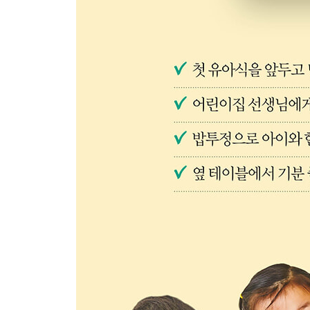
106 치즈 오믈렛(M)
108 간장 닭조림
110 닭안심 크림조림(H)
112 귤 마리네이드 닭구이
114 로제 닭봉조림
116 쇠고기 우엉볶음 & 돼지고기 우엉볶음(H)
118 쇠고기 연근장조림 & 메추리알 장조림
120 당면 불고기 & 닭안심 당면볶음
122 쇠고기 폭찹(H)
124 생강 수육과 저염 두부쌈장
126 돼지고기 가지볶음 & 새우 가지볶음
128 한입 돈가스 & 한입 생선가스(H)
130 새우 브로콜리 버터볶음(P)
132 사과소스 새우 탕수(B)
134 해물 짜장볶음
136 채소 동태전 & 미나리 동태전
138 삼치 엿강정