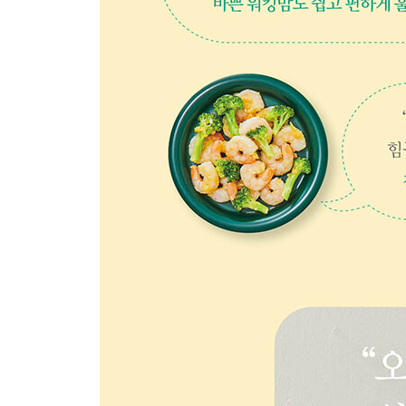
286 메추리알 떡볶이(B)
288 어묵볼 떡볶음
290 유자청 소떡소떡(B)
292 크랜베리 햄주먹밥(P)
294 치즈 오트쿠키(B)
296 치즈 달걀빵(B)
298 No 밀가루 바나나 팬케이크(B)
300 요거트 당근라페 샌드위치(P)
302 달걀말이 샌드위치(M)(H)
304 아보카도 또띠아피자
Index
306 재료별