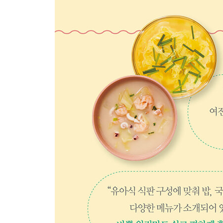
260 쇠고기 무죽
262 대구살 채소죽
264 홍합살 미역죽
266 견과류 감자 크림수프 & 견과류 고구마 크림수
268 옥수수 브로콜리수프
270 양배추 닭수프
Chapter 8 영양 간식
274 건강한 자연 간식
276 요거트 과일볼
277 채소스틱과 치즈소스
278 견과류 고구마샐러드
280 단호박 땅콩조림
281 치즈 감자그라탕
282 구운 고구마빠스(P)(B)
284 파프리카 떡잡채