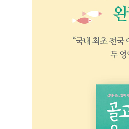
Chapter 1 밥
048 백미밥 & 현미밥
050 콩나물밥 & 무밥 & 당근밥
052 단호박 영양밥
054 쇠고기 버섯 솥밥
Chapter 2 국, 탕, 찌개
058 콩나물국 & 김치 콩나물국
060 달걀 부춧국 & 달걀 시금치국
062 들깨 무국 & 들깨 배춧국
064 콩가루 배춧국
066 건새우 근대국 & 건새우 아욱국
068 애호박 된장국 & 열무 된장국
070 팽이버섯 미소국 & 유부 미소국
072 바지락 미역국 & 두부 미역국
074 맑은 순두부국 & 해물 순두부국(M)