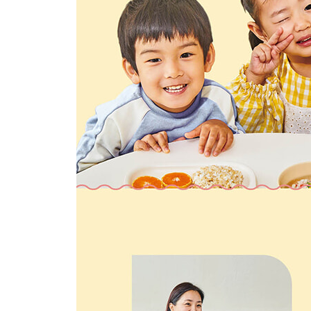
140 가자미 토마토조림(H)
142 크림소스 연어스테이크
Chapter 4 사이드 반찬
146 레몬 오이무침 & 레몬 양배추무침
148 딸기잼 채소피클
150 들깨 콩나물무침
152 흑임자소스 양배추무침 & 흑임자소스 브로콜
154 양배추 버터볶음 & 브로콜리 버터볶음
156 들기름 배추나물 & 들기름 얼갈이 배추나물
158 캐슈넛 청경채무침 & 캐슈넛 시금치무침
160 브로콜리 깨무침 & 크림치즈 브로콜리무침
162 쑥갓 두부무침 & 취나무 두부무침
164 새우젓 애호박나물
166 가지전(H)
168 모둠 버섯볶음