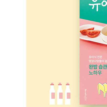
076 쇠고기 당면국
078 쇠고기탕국
080 버섯 닭곰탕 & 버섯 육개장(M)
082 맑은 동태탕 & 맑은 대구탕
084 표고버섯 새우탕
086 사골 백짬뽕탕
088 감자 된장찌개
090 돼지고기 콩비지찌개 & 김치 돼지고기 콩비지
Chapter 3 단백질 메인반찬
094 두부구이와 채소 양념장
096 두부 채소 카레전
098 두부 채소 스크램블(M)
100 토마토 달걀찜 & 단호박 우유 달걀찜(H)
102 가쓰오부시 달걀말이(H)
104 코코넛 스크램블에그 & 기본 스크램블에그