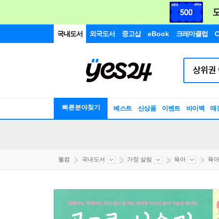
국내도서
외국도서
중고샵
eBook
크레마클럽
C
빠른분야찾기
베스트
신상품
이벤트
바이백
매
웰컴
국내도서
가정 살림
육아
육아