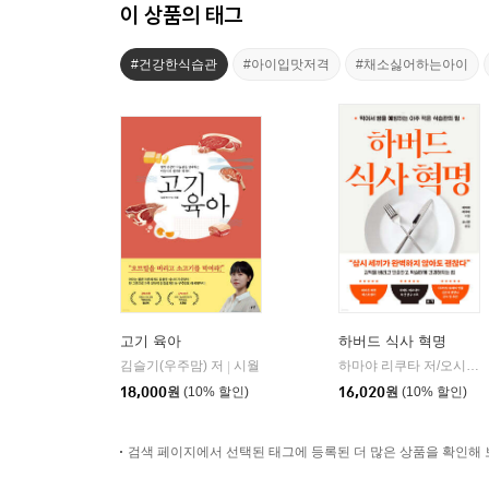
이 상품의 태그
#건강한식습관
#아이입맛저격
#채소싫어하는아이
고기 육아
하버드 식사 혁명
김슬기(우주맘) 저
시월
하마야 리쿠타 저/오시연 역/김민지,김혜민 감수
|
18,000
원
(10% 할인)
16,020
원
(10% 할인)
검색 페이지에서 선택된 태그에 등록된 더 많은 상품을 확인해 