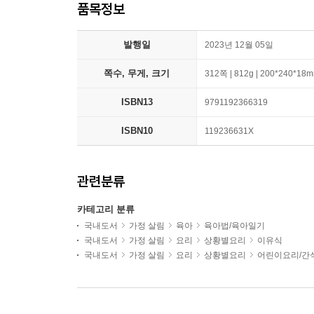
품목정보
발행일
2023년 12월 05일
쪽수, 무게, 크기
312쪽 | 812g | 200*240*18
ISBN13
9791192366319
ISBN10
119236631X
관련분류
카테고리 분류
국내도서
가정 살림
육아
육아법/육아일기
국내도서
가정 살림
요리
상황별요리
이유식
국내도서
가정 살림
요리
상황별요리
어린이요리/간