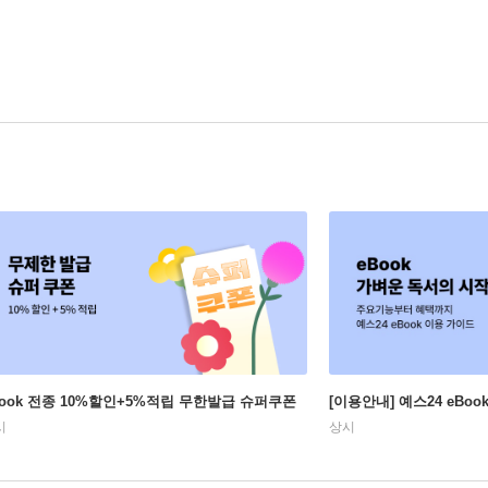
Book 전종 10%할인+5%적립 무한발급 슈퍼쿠폰
[이용안내] 예스24 eBo
시
상시