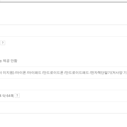
기
능 제공 안함
니터 미지원) /아이폰 /아이패드 /안드로이드폰 /안드로이드패드 /전자책단말기(저사양 기기 
A4 약 64쪽