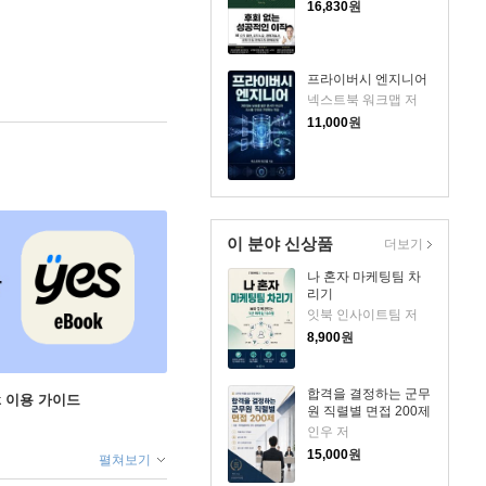
16,830
원
프라이버시 엔지니어
넥스트북 워크맵 저
11,000
원
이 분야 신상품
더보기
나 혼자 마케팅팀 차
리기
잇북 인사이트팀 저
8,900
원
합격을 결정하는 군무
ok 이용 가이드
원 직렬별 면접 200제
인우 저
15,000
원
펼쳐보기