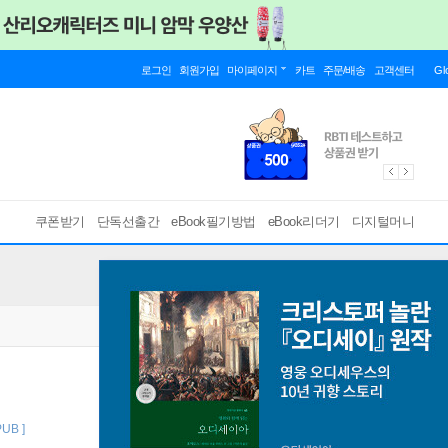
로그인
회원가입
마이페이지
카트
주문/배송
고객센터
Gl
쿠폰받기
단독선출간
eBook필기방법
eBook리더기
디지털머니
PUB ]