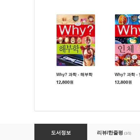
Why? 과학 - 해부학
Why? 과학 -
12,800
원
12,800
원
물리치료사는 이렇게 일한다
도서정보
리뷰/한줄평
(1/1)