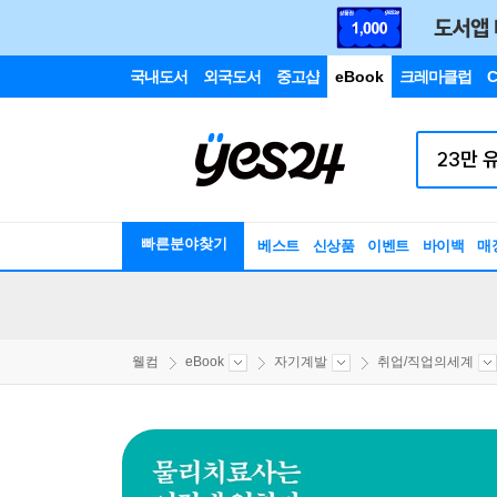
국내도서
외국도서
중고샵
eBook
크레마클럽
C
빠른분야찾기
베스트
신상품
이벤트
바이백
매
웰컴
eBook
자기계발
취업/직업의세계