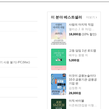
이 분야 베스트셀러
더보기
사람의 마지막 직업
앨리슨 J. 퓨 저/김재경 역
18,000
원
(10% 할인)
고등 담임 1년 로드맵
배우는 몽쌤 저
5,000
원
사용 불가) /PC(Mac)
이것이 금융논술이다
10.0 금융기관·금융공
기업 편
김정환 저
28,000
원
이직 바이블
이준희(면접왕 이형) 저