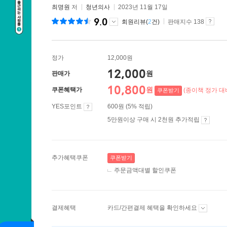
최명원
저
청년의사
2023년 11월 17일
9.0
회원리뷰(
2
건)
판매지수 138
정가
12,000원
12,000
원
판매가
10,800
원
쿠폰혜택가
(종이책 정가 대비
쿠폰받기
YES포인트
600원 (5% 적립)
5만원이상 구매 시 2천원 추가적립
추가혜택쿠폰
쿠폰받기
주문금액대별 할인쿠폰
결제혜택
카드/간편결제 혜택을 확인하세요