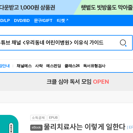
D/LP
DVD/BD
문구
/GIFT
티켓
장안내
채널예스
사락
예스펀딩
클래스24
독서유형검사
RBTI Lab
독서유형검사
크클 심야 독서 모임
OPEN
소득공제
EPUB
물리치료사는 이렇게 일한다
[ E
eBook