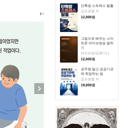
단톡방 스트레스 탈출
김프로랩 저
1
/5
12,000
원
그림으로 배우는 스마
트폰 라이브방송 말하
기
라이브킹(김현기) | 홈쇼핑·라이브커머스 30년 방송 제작자이자 교육자. 스마트폰 콘텐츠 교육 전문. 저
12,000
원
공무원 말고 공공기관
에 취업하는 법
김프로랩 저
19,000
원