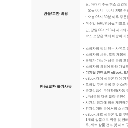
단, 아래의 주문/취소 조건인
오늘 00시 ~ 06시 30분 
반품/교환 비용
오늘 06시 30분 이후 주문
직수입 음반/영상물/기프트 
단, 당일 00시~13시 사이
박스 포장은 택배 배송이 가
소비자의 책임 있는 사유로 
소비자의 사용, 포장 개봉에 
복제가 가능한 상품 등의 포장을 
소비자의 요청에 따라 개별
디지털 컨텐츠인 eBook, 
eBook 대여 상품은 대여 기
모바일 쿠폰 등록 후 취소/환
반품/교환 불가사유
중고상품이 구매확정(자동 
LP상품의 재생 불량 원인이 기
시간의 경과에 의해 재판매가
전자상거래 등에서의 소비자
eBook 세트 상품은 일괄 
1개의 상품으로 취급 및 판매
우, 세트 상품 전부 및 세트