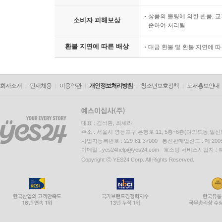
상품의 불량에 의한 반품, 교
소비자 피해보상
준하여 처리됨
환불 지연에 따른 배상
대금 환불 및 환불 지연에 
회사소개
인재채용
이용약관
개인정보처리방침
청소년보호정책
도서홍보안내
대표 : 김석환, 최세라
주소 : 서울시 영등포구 은행로 11, 5층~6층(여의도동,일신
사업자등록번호 : 229-81-37000 통신판매업신고 : 제 200
이메일 : yes24help@yes24.com 호스팅 서비스사업자 :
Copyright ⓒ YES24 Corp. All Rights Reserved.