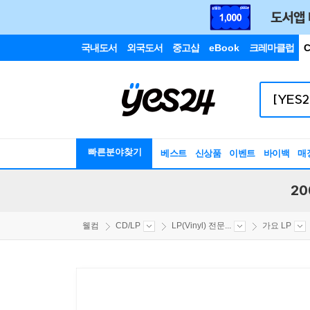
국내도서
외국도서
중고샵
eBook
크레마클럽
C
빠른분야찾기
베스트
신상품
이벤트
바이백
매
20
웰컴
CD/LP
LP(Vinyl) 전문...
가요 LP