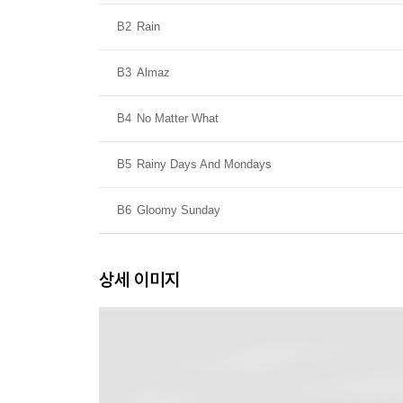
B2
Rain
B3
Almaz
B4
No Matter What
B5
Rainy Days And Mondays
B6
Gloomy Sunday
상세 이미지