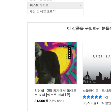
퍼스트 라이드
세상 참 예쁜 오드리
이 상품을 구입하신 분
김현철 - 3집 횡계에서 돌아오
소울라이츠 - 도시의 
는 저녁 [옐로우 컬러 LP]
1건
31,500
원
(43% 할인)
35,600
원
(19% 할인