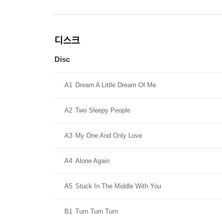
디스크
Disc
A1
Dream A Little Dream Of Me
A2
Two Sleepy People
A3
My One And Only Love
A4
Alone Again
A5
Stuck In The Middle With You
B1
Turn Turn Turn