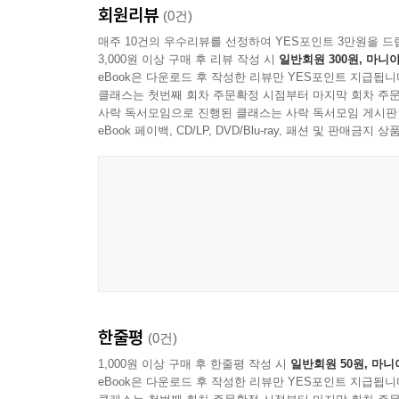
회원리뷰
(0건)
Communities of Media, Taste, and Values
매주 10건의 우수리뷰를 선정하여 YES포인트 3만원을 드
ARMY and Fan Activism
3,000원 이상 구매 후 리뷰 작성 시
일반회원 300원, 마니아
eBook은 다운로드 후 작성한 리뷰만 YES포인트 지급됩니
Chapter 5: BTS and a New Racial Imagination: H
클래스는 첫번째 회차 주문확정 시점부터 마지막 회차 주문
사락 독서모임으로 진행된 클래스는 사락 독서모임 게시판
eBook 페이백, CD/LP, DVD/Blu-ray, 패션 및 판매금
From Local to the World: K-pop led by BTS
Global Pop Music, Sung in Korean
Cultural Referencing Strategy in a Multicultural Worl
Changing the White-centric Racial Imagination
Racial Sensibility of K-pop Fandoms
Seeking Alternatives between Stereotype and Glorifi
Chapter 6: BTS and Alternative Masculinity:
How Did They Impact the Gender Sensibility of 
한줄평
(0건)
1,000원 이상 구매 후 한줄평 작성 시
일반회원 50원, 마니
Male Imagery That Allows Aesthetic Appreciation
eBook은 다운로드 후 작성한 리뷰만 YES포인트 지급됩니
Soft Masculinity