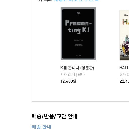
K를 팝니다 (영문판)
HAL
박재영 저
난다
장대환
|
12,600
원
22,4
배송/반품/교환 안내
배송 안내