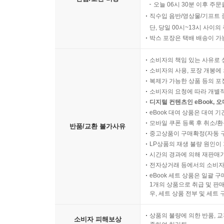
오늘 06시 30분 이후 주문
직수입 음반/영상물/기프트 
단, 당일 00시~13시 사이
박스 포장은 택배 배송이 가
소비자의 책임 있는 사유로 
소비자의 사용, 포장 개봉에 
복제가 가능한 상품 등의 포장을 
소비자의 요청에 따라 개별
디지털 컨텐츠인 eBook, 
eBook 대여 상품은 대여 기
모바일 쿠폰 등록 후 취소/환
반품/교환 불가사유
중고상품이 구매확정(자동 
LP상품의 재생 불량 원인이 기
시간의 경과에 의해 재판매가
전자상거래 등에서의 소비자
eBook 세트 상품은 일괄 
1개의 상품으로 취급 및 판매
우, 세트 상품 전부 및 세트
상품의 불량에 의한 반품, 교
소비자 피해보상