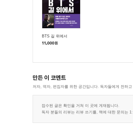
Why Do Young People around the World Love 
Singing about Young People’s Life Circumstances
You Can’t Live Like Your Parents Anymore, So Wha
Resist! Growth over Success
BTS 길 위에서
Icons of the Young Generation: The Beatles, David
11,000
원
Chapter 4: Becoming ARMY and Being ARMY: T
Meeting the ARMY On-site
만든 이 코멘트
Becoming ARMY and Being ARMY
Encounter: Delving into BTS’s Universe (BU)
저자, 역자, 편집자를 위한 공간입니다. 독자들에게 전하고
The Bias: BTS Saved Me at My Lowest Point
The Power of ARMY as Community
접수된 글은 확인을 거쳐 이 곳에 게재됩니다.
Communicating Consolation and Salvation
독자 분들의 리뷰는 리뷰 쓰기를, 책에 대한 문의는 1:
About the Middle-aged Fans
Learning Korean, BTS’s Language
ARMY’s Taste and ARMY as Taste