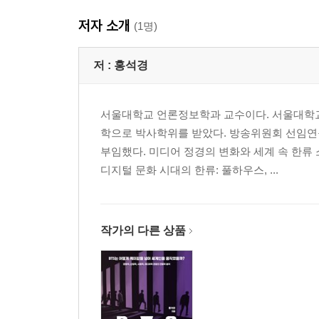
BTS and K-pop: Commonalities and Differences
저자 소개
How BTS Display Hybridity
(1명)
Beyond K-pop, and to the World
저 :
홍석경
Chapter 2: BTS Transmedia: The Most Importan
서울대학교 언론정보학과 교수이다. 서울대학교
What Is Transmedia
학으로 박사학위를 받았다. 방송위원회 선임연
BTS’s Transmedia Strategy
부임했다. 미디어 정경의 변화와 세계 속 한류
Three Layers of BTS Transmedia
디지털 문화 시대의 한류: 풀하우스, ...
Second Layer: The Narratives of BTS as a Band a
Third Layer: The Narratives of the BTS Members a
The Rabbit Hole: The Knots That Tie Together Differ
Jin’s “Epiphany”
작가의 다른 상품
V’s “Singularity”
The Completion of BTS Transmedia Via Fan Particip
Chapter 3: The BTS Phenomenon through the Le