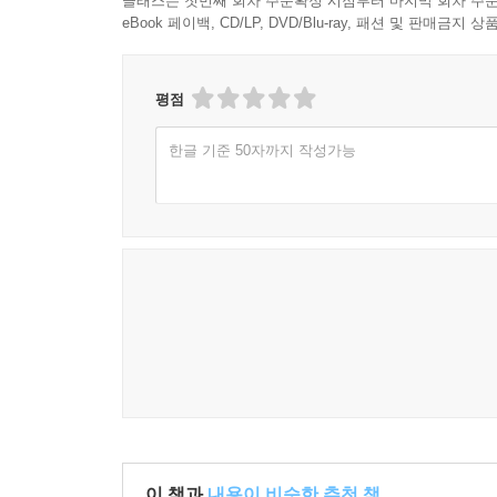
클래스는 첫번째 회차 주문확정 시점부터 마지막 회차 주문
Anti-toxic Masculinity
eBook 페이백, CD/LP, DVD/Blu-ray, 패션 및 판매금
Beyond Alternative Masculinity, towards Gender Is
BTS’s Body
평점
Epilogue: BTS and Imagining a New Era
한글 기준 50자까지 작성가능
이 책과
내용이 비슷한 추천 책