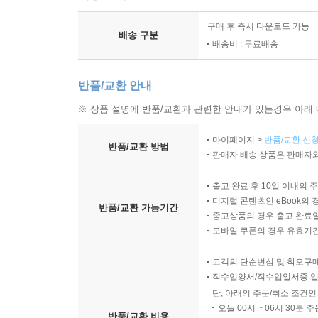
구매 후 즉시 다운로드 가능
배송 구분
배송비 : 무료배송
반품/교환 안내
※ 상품 설명에 반품/교환과 관련한 안내가 있는경우 아래 
마이페이지 >
반품/교환 신청
반품/교환 방법
판매자 배송 상품은 판매자와
출고 완료 후 10일 이내의 
디지털 콘텐츠인 eBook의 
반품/교환 가능기간
중고상품의 경우 출고 완료일
모바일 쿠폰의 경우 유효기간(
고객의 단순변심 및 착오구
직수입양서/직수입일서중 일
단, 아래의 주문/취소 조건인
오늘 00시 ~ 06시 30분 
반품/교환 비용