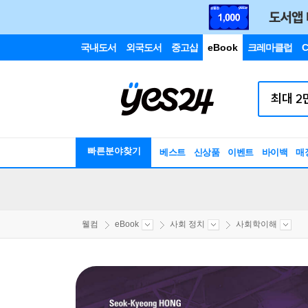
국내도서
외국도서
중고샵
eBook
크레마클럽
C
빠른분야찾기
베스트
신상품
이벤트
바이백
매
웰컴
eBook
사회 정치
사회학이해