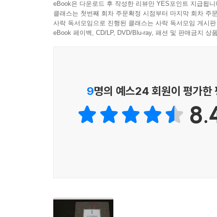
eBook은 다운로드 후 작성한 리뷰만 YES포인트 지급됩니
클래스는 첫번째 회차 주문확정 시점부터 마지막 회차 주문
2부 ‘쓸쓸함이여, 스승이여’에는 쫓으면 쫓을수록
사락 독서모임으로 진행된 클래스는 사락 독서모임 게시판
않았다”는 역설, “부가 증대하면 할수록 오히려
eBook 페이백, CD/LP, DVD/Blu-ray, 패션 및 판매금
무용성, ‘쓰잘데없다’고 내팽개쳐진 것들의 유용성에
다루고 있다. 그에게 인문학이란 곧 ‘인간에 대한
사회에 대한 인간의 책임, 역사에 대한 인간의 책임
언제 실패하는가’는 정치?시사 이슈에 대한 저자의 
9
명의 예스24 회원이 평가한
망하고 무너지는 데는 망하는 이유, 무너지는 이유가
8.
마주하고 있는가, 라고 저자는 묻고 이어서 자신의 
보름달, 유토피아, 쓸쓸함, 스승, 기억, 여유, 봄, 정
유용하지 않다는 이유로 바쁘다는 핑계로 우리들의
우리네 가슴이 언제나 그리워해온 것들은 무엇일까
너의 목록, 우리의 목록을 생각해보는 일은 개
『쓰잘데없이 고귀한 것들의 목록』은 “너도 살고 나
제안으로 읽힐 수 있지 않을까?