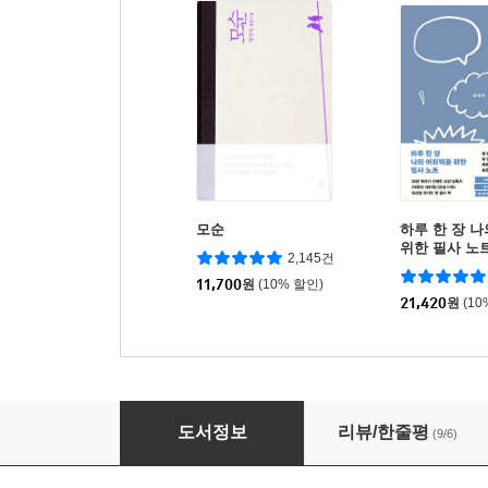
모순
하루 한 장 
위한 필사 노
2,145건
11,700
원
(10% 할인)
21,420
원
(10
쓰잘데없이 고귀한 것들의 목록
도서정보
리뷰/한줄평
(9/6)