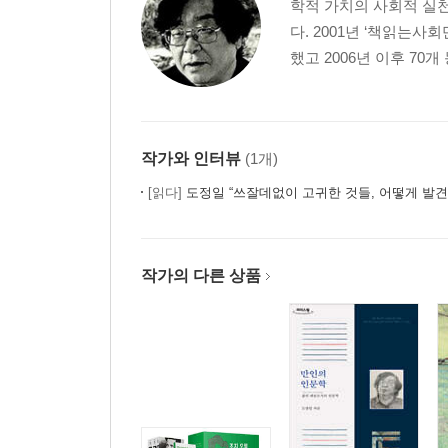
학적 가치의 사회적 실
정신의 붕어빵
다. 2001년 ‘책읽는
사패산 화두
했고 2006년 이후 7
한국 ‘지구의 날’ 선언문
태안 바닷가의 부활 의식
내 마음의 님비
게코주의
작가와 인터뷰
(1개)
“교수님, 저 돈벼락 맞고 싶어요.”
[읽다]
도정일 “쓰잘데없이 고귀한 것들, 어떻게 발견
행복 방정식
행복과 민주주의
제야의 스크루지
작가의 다른 상품
다다다, 탐!
과자극 사회의 아이들
‘호랑이 담뱃대’의 원두막
오, 쓸쓸함이여 스승이여
이 시대의 스승상을 말하기
3부 관계의 건축학