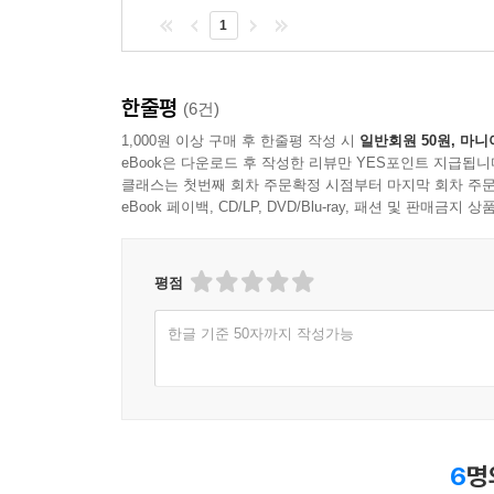
도정일은 2006년 대학에서 퇴임했지만, 2010년
1
쇄신하는 일에 몰두하고 있다. ‘틀에 갇히지 않는 
것이 사실이다. 저자가 다시 대학으로 돌아간 까닭은
교양교육만큼 중요한 교육 절차가 없다는 판단 때문
한줄평
(6건)
아니라 인문학의 정신, 교양의 정신이라고 그는 주
1,000원 이상 구매 후 한줄평 작성 시
일반회원 50원, 마니
불요불급한 절차일 뿐이라는 ‘다수의 편견’에 맞서
eBook은 다운로드 후 작성한 리뷰만 YES포인트 지급됩니
클래스는 첫번째 회차 주문확정 시점부터 마지막 회차 주문
중요한 일들 중에서 세상 사람들이 궁극적으로 동의할
eBook 페이백, CD/LP, DVD/Blu-ray, 패션 및 판매금
둘째는 희망 없는 곳에 희망을 주입하는 일, 셋째는
이들 큰일의 첫번째 것은 앞서 언급한 것처럼 ‘무
평점
‘야만에 대한 저항’이다. 의미, 희망, 정의는 
생각한다. “희망 없다”는 것은 지옥의 조건이다. 
한글 기준 50자까지 작성가능
수준으로 떨어뜨린다. _「이야기는 왜 끊임없이 
“의미, 희망, 정의가 인간의 삶을 지탱하는 세 
여겨지는 것들은 그 세 개의 지주를 떠받치는 토
여유로워도 좋은 느림의 체제일 때 비로소 ‘두터운
6
명
맥락에서 읽히기도 하지만 시차를 뛰어넘어 “지금