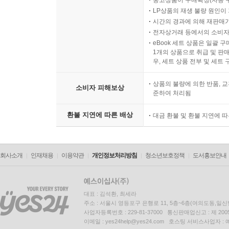
중고상품이 구매확정(자동 
LP상품의 재생 불량 원인이 기
시간의 경과에 의해 재판매가
전자상거래 등에서의 소비자
eBook 세트 상품은 일괄 
1개의 상품으로 취급 및 판매
우, 세트 상품 전부 및 세트
상품의 불량에 의한 반품, 교
소비자 피해보상
준하여 처리됨
환불 지연에 따른 배상
대금 환불 및 환불 지연에 
회사소개
인재채용
이용약관
개인정보처리방침
청소년보호정책
도서홍보안내
대표 : 김석환, 최세라
주소 : 서울시 영등포구 은행로 11, 5층~6층(여의도동,일신
사업자등록번호 : 229-81-37000 통신판매업신고 : 제 200
이메일 : yes24help@yes24.com 호스팅 서비스사업자 :