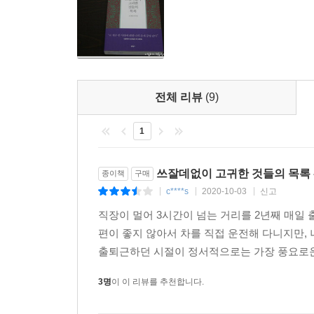
이반 일리치가 생각한 대표적인 공생의 도구는 세 가
할 삶의 방식이 공생의 원리다. 그러나 누가 가르
몸으로 체득한다. 도서관이 모두 함께 사용하는 
것이기도 하다는 생각, 자료와 기물을 아끼고 소중
자기가 재미있게 읽은 책은 다른 아이들에게도 알
전체 리뷰
(9)
아이들이 열심히 책 읽는 걸 보면 덩달아 책을 읽게 된
경험이며 실천이다. 그런 훈련과 경험과 실천이 아
1
공생의 철학을 체득한 ‘인간’이 자란다. _「공생의
2001년 도정일은 시민단체 ‘책읽는사회만들기국민
쓰잘데없이 고귀한 것들의 목록 
종이책
구매
시작하면서 본격적으로 도서관운동에 뛰어든다(현
c****s
2020-10-03
신고
|
|
|
떼려야 뗄 수 없는 키워드로 붙어다니기 시작한다. 도
직장이 멀어 3시간이 넘는 거리를 2년째 매일
기본 인프라 중에서도 핵심에 속한다는 게 그의 
편이 좋지 않아서 차를 직접 운전해 다니지만,
연결하기 위해 ‘도서관 빈곤국’인 한국 사회 곳곳
출퇴근하던 시절이 정서적으로는 가장 풍요로운 
것이다. 책 읽는 사회를 만들기 위해 바쁘게 지내느
3명
이 이 리뷰를 추천합니다.
다수의 편견에 맞선 돈키호테