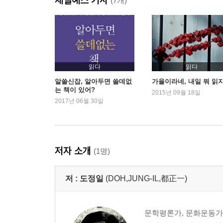
신년 작심
(7개)
그 유명한 아틀라스, 그 유명한 거북, 그리고
쾌락의 경제학과 바보 노선
질문을 잃어버린 아이들
절반의 선물
통나무도 황새도 아닌
읽다
읽다
공생의 도구
알쓸신잡, 알아두면 쓸데없
가을이라네, 내일 뭐 읽
는 책이 있어?
시 배달부의 인기
2015년 09월 18일
2017년 06월 30일
“신도 들키는 때가 있으니”
처녀들의 웃음소리
보르헤스의 천국과 도서관
보물의 나라 만들기
저자 소개
(1명)
은유의 슬픈 그물: 시인과 우체부
죽은 나무에 물 주는 소년
저 :
도정일
(DOH,JUNG-IL,都正一)
2부 쓸쓸함이여, 스승이여
여행자의 깨침
문학평론가, 문화운동가,
그 남자의 안부 전화