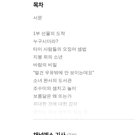
목차
서문
1부 선물의 도착
누구시더라?
타이 사람들의 오징어 셈법
지붕 위의 소년
바람의 비밀
“멀건 우유밖에 안 보이는데요”
소녀 완서의 도서관
조수미의 셈치고 놀이
보름달은 왜 뜨는가
위대한 것에 대한 감각
변하는 것과 변하지 않는 것
버섯 따러 간 천재 수학자
우리들의 홈리스
채널예스 기사