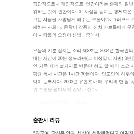
봄은 어디에 와야 하는가
집단적으로나 개인적으로, 인간이라는 존재의 절반
기억과 망각의 변증법
워하는 것이 인간이다. 이 사실을 놓치는 경제학은 
프리모 레비의 기억 투쟁
그는 사람을 사람답게 해주는 보물이다. 그러므로
어떤 엄마의 개종
패하는 사회다. 문학이 각종의 산치 바보들에게 무한
엄마라는 이름의 해결사
이 사람들의 오징어 셈법」중에서
하버드 대학생들의 눈물
오늘의 기분 잡치는 소리 제3호는 2004년 한국인
4부 사회는 언제 실패하는가
내는 시간이 20분 정도라면(그 이상일 테지만) 8분은
노무현의 질문
인 가족 저녁 설거지를 반쯤만 하고 말 때의 소요 
자발성의 문화
평균 독서 시간은 1시간 30분이다. 인도인이 하루의
탄핵이라는 이름의 불행한 희극
약이 눈부시다. 2003년 유엔조사 때 우리의 한 달 
이라크 파병 문제
위 수준을 넘어서지 않았나 싶다.
오늘의 기분 잡치는 소리들
---「오늘의 기분 잡치는 소리들」
정권을 위한 고언
위험한 신지식인론
출판사 리뷰
IMF 시대의 지식인
성 표현의 수준
“친구여, 당신은 안다. 세상이 쓰잘데없다고 여길지