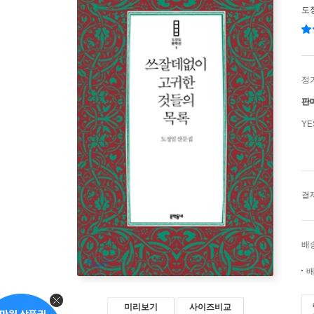
도
정
판
Y
결
배
배
미리보기
사이즈비교