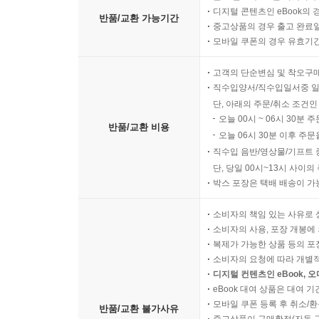
디지털 콘텐츠인 eBook의 
반품/교환 가능기간
중고상품의 경우 출고 완료일
모바일 쿠폰의 경우 유효기간(
고객의 단순변심 및 착오구
직수입양서/직수입일서중 일
단, 아래의 주문/취소 조건인
오늘 00시 ~ 06시 30분 
반품/교환 비용
오늘 06시 30분 이후 주문
직수입 음반/영상물/기프트 
단, 당일 00시~13시 사이
박스 포장은 택배 배송이 가
소비자의 책임 있는 사유로 
소비자의 사용, 포장 개봉에 
복제가 가능한 상품 등의 포장을 
소비자의 요청에 따라 개별
디지털 컨텐츠인 eBook, 
eBook 대여 상품은 대여 기
모바일 쿠폰 등록 후 취소/환
반품/교환 불가사유