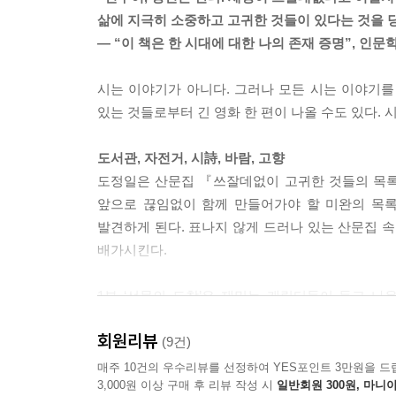
배척의 정치를 넘어서
삶에 지극히 소중하고 고귀한 것들이 있다는 것을 당
비판적 이성의 귀환
― “이 책은 한 시대에 대한 나의 존재 증명”, 인
사회는 어느 때 실패하는가
허리케인이 올지 누가 알았나
시는 이야기가 아니다. 그러나 모든 시는 이야기를
한국 민주주의는 ‘되었다’고?
있는 것들로부터 긴 영화 한 편이 나올 수도 있다. 
야만의 체제
소통의 조건
도서관, 자전거, 시詩, 바람, 고향
디지털 시대의 우울
도정일은 산문집 『쓰잘데없이 고귀한 것들의 목록
사회를 ‘업그레이드’해야 한다
앞으로 끊임없이 함께 만들어가야 할 미완의 목록
정치, 선을 행하려는 열정과 의지
발견하게 된다. 표나지 않게 드러나 있는 산문집 속
공존의 정의. 공생의 윤리
배가시킨다.
고노 담화, 역사교육, 인문학
상생의 질서가 사회정의다
1부 ‘선물의 도착’은 재밌는 캐릭터들이 들고 
정치의 호연지기
9이겠지만 10으로 계산하는 게 마음 편하다는 계
미국의 애국주의 신드롬
회원리뷰
서버, 도서관 문 닫을 적 거기다 자신의 혼을 반 
(9건)
월드컵, 환상과 광기의 서사구조
세간의 돈, 명예, 권력, 심지어 취직까지 거부한 
매주 10건의 우수리뷰를 선정하여 YES포인트 3만원을 드
3,000원 이상 구매 후 리뷰 작성 시
일반회원 300원, 마니아
여기에 한 명을 덧붙여 재밌는 변주를 가한 보르헤스