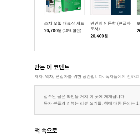
인문학적 사유의 네 가지 책임
『논어』 1장의 행복론
남들이 알아주지 않아도 화내지 않으니
조지 오웰 대표작 세트
만인의 인문학 (큰글자
인문학, 관계의 건축술
도서)
20,700
원
(10% 할인)
2
20,400
원
행복의 역설과 인문학
내가 감당해야 하는 사건
나는 누구이며 무엇인가
인문학 교육과 시민교육
만든 이 코멘트
아이들에게 문학을!
저자, 역자, 편집자를 위한 공간입니다. 독자들에게 전하고
이야기는 왜 끊임없이 만들어지는가
소설 『순교자』의 미스터리
CEO들의 서재
접수된 글은 확인을 거쳐 이 곳에 게재됩니다.
안네 프랑크는 없었다?
독자 분들의 리뷰는 리뷰 쓰기를, 책에 대한 문의는 1:
일본이 잘 모르는 것
쫓겨난 한국 유학생들
교육 폭력이 더 문제다
책 속으로
사회를 믿지 않는 아이들