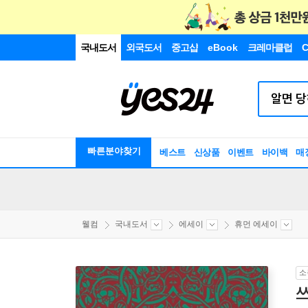
국내도서
외국도서
중고샵
eBook
크레마클럽
C
빠른분야찾기
베스트
신상품
이벤트
바이백
매
웰컴
국내도서
에세이
휴먼 에세이
소