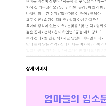
육아는 과정이 전부다 / 뭐든지 될 수 있을까 / 막무
자식 잘 키우셨어요 / Sorry, 미안, 유감 / 매일의 
나처럼 되는 건 쉬워 / ‘일반’이라는 단어 / 책육아
욕구 이론 / 의견이 갈려요 / 성격 아닌 가치관 /
육아에 정석이 없는 이유 / 눈맞춤 / 몇 년 차 / 권위 
젊은 꼰대 / 선택 / 친자 확인법 / 긍정 대화 강화 /
녹기 전에 / 쓸 만한 책 / 지금 당장이 아니면 어때 /
맘에 들지 않는 성격 / 집에서 새는 바가지 / 아이의 
알고 나면 달라지는 것 / 꼭 그래야만 했나요 / 행위가
공부 못하는 게 죄는 아니잖아요 / 답답한 게 아니라 
병 아니고 시기 / 가르쳐야 하는 건 / 제로잉을 해요 /
상세 이미지
결국 다 하게 되어 있다 / 스승의 날
거리 두기
괜찮아 / 우리 아가 / 만약 이렇게 물어본다면 /
이런 엄마 / 수능 날 / 당연하지만 / 어느 6수생 이야기
그럼 다른 거 / 다시 그때로 / 너는 잘못한 게 없단다 