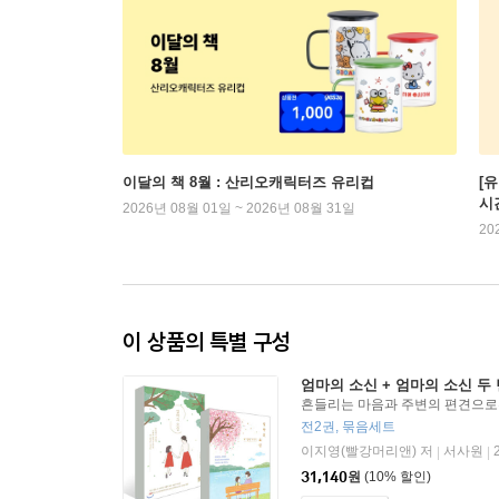
이달의 책 8월 : 산리오캐릭터즈 유리컵
[
시
2026년 08월 01일 ~ 2026년 08월 31일
20
이 상품의 특별 구성
엄마의 소신 + 엄마의 소신 두
흔들리는 마음과 주변의 편견으로
키는
전2권, 묶음세트
이지영(빨강머리앤) 저
서사원
|
|
31,140
원
(10% 할인)