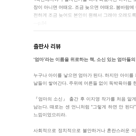
장이 아니면 어때요. 조금 늦으면 어때요. 봄바람에
전하게 조금 늦어도 본인이 원해서 그래야 오래도록 
---p.84
안에서 새는 바가지 바깥에서도 샐 거라 단정 지으면 
출판사 리뷰
나, 쓴웃음이 나왔어요. 그래도 엄마 아빠 덕분에 
세요. 잘 클 겁니다.
‘엄마’라는 이름을 위로하는 책, 소신 있는 엄마들의
---p.89
누구나 아이를 낳으면 엄마가 된다. 하지만 아이를
내가 한 번도 안 해봐서 잘 모르지만 배워서라도 할게
날들이 쌓여간다. 주위에 어른들 없이 독박육아를 
할 수 있다는 자신감과 도전 정신, 그런 것을 가르치
---p.114
『엄마의 소신』 출간 후 이지영 작가를 처음 알
남는다. 때로는 센 언니처럼 “그렇게 하면 안 된다
맨날 똑같은 위로인데 그 위로를 듣고 싶어 보낸 
느낌이었으리라.
찮아지지는 않겠지만 나보다는 아이가 더 속상할 테지
---p.130
사회적으로 정치적으로 불안하거나 혼란스러운 이슈