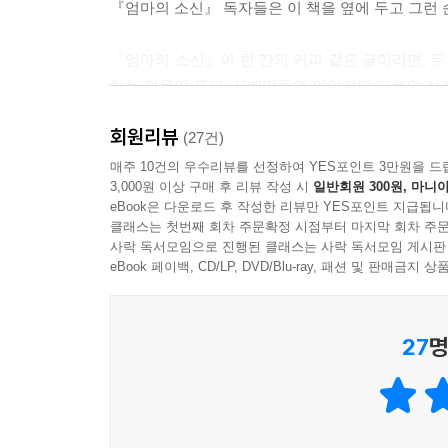
『엄마의 소신』 독자들은 이 책을 옆에 두고 그런
아이의 진로는 아이가 찾아갈 거예요. A일 수도 있고
우리는 기도하는 사람일 뿐입니다. A여도 잘했다, 
『엄마의 소신』이 한 잔의 커피 같은 글이라면, 두
겁니다.
하는 의문이 든다. 선배맘들의 이야기에 따르면 사실
---p.189
책은 찐한 막걸리 같기도 하고, 갈증 날 때 간절해지
회원리뷰
(27건)
공동의 목표를 가진 사람들을 만나 보세요. 함께 책 
중요한 것은 고뇌의 순간에도 아이는 쉴 새 없이 
매주 10건의 우수리뷰를 선정하여 YES포인트 3만원을 드
때마다 공동의 목표로 돌아오면 되기 때문에 유지하기
3,000원 이상 구매 후 리뷰 작성 시
일반회원 300원, 마니아
아이와 부대끼며 쌓아온 육아의 금자탑이다. 당신
의 폭을 더욱 넓혀줍니다.
eBook은 다운로드 후 작성한 리뷰만 YES포인트 지급됩니
『엄마의 소신, 두 번째 이야기』, 강력 추천한다.
---p.214
클래스는 첫번째 회차 주문확정 시점부터 마지막 회차 주문
사락 독서모임으로 진행된 클래스는 사락 독서모임 게시판
eBook 페이백, CD/LP, DVD/Blu-ray, 패션 및 판매금
기존 의미에 맞추지 않고 내가 의미를 부여하면 돼요
게 깎고 열심히 필기하며 공부한 아이가 더 좋은 성
---p.251
27
명
그래도 뭐. 저는 제가 예쁘다고 생각해요. 진짜 예
랑하면 예쁘게 보이는 법이죠. 우아한 자세로 화장
---p.256