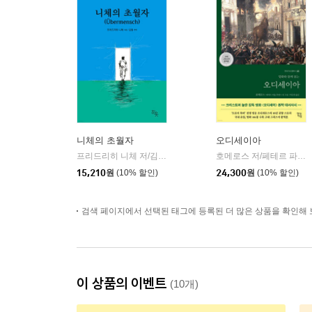
니체의 초월자
오디세이아
프리드리히 니체 저/김철 편역
히읏
호메로스 저/페테르 파울 루벤스 그림/박문재 역
|
15,210
원
(10% 할인)
24,300
원
(10% 할인)
검색 페이지에서 선택된 태그에 등록된 더 많은 상품을 확인해 
이 상품의 이벤트
(10개)