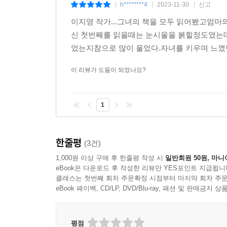
h********4
2023-11-30
신고
|
|
|
이지영 작가...그녀의 책을 모두 읽어봤고엄마
신 첫번째를 읽을때는 눈시울을 붉힐정도였는데
었는지참으로 많이 울었다.자녀를 키우며 느꼈던 
이 리뷰가 도움이 되었나요?
1
한줄평
(3건)
1,000원 이상 구매 후 한줄평 작성 시
일반회원 50원, 마니
eBook은 다운로드 후 작성한 리뷰만 YES포인트 지급됩니
클래스는 첫번째 회차 주문확정 시점부터 마지막 회차 주문
eBook 페이백, CD/LP, DVD/Blu-ray, 패션 및 판매금
평점