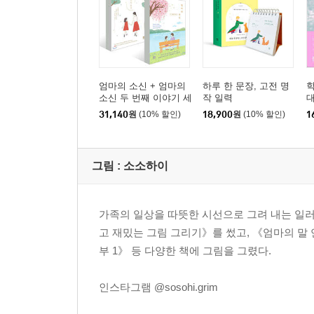
엄마의 소신 + 엄마의
하루 한 문장, 고전 명
학
소신 두 번째 이야기 세
작 일력
트
31,140
원
(10% 할인)
18,900
원
(10% 할인)
1
그림 :
소소하이
가족의 일상을 따뜻한 시선으로 그려 내는 일러
고 재밌는 그림 그리기》를 썼고, 《엄마의 말 
부 1》 등 다양한 책에 그림을 그렸다.
인스타그램 @sosohi.grim