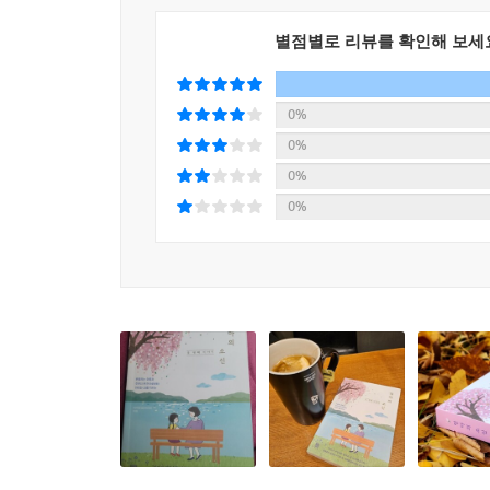
좋은 인맥이란 무엇일까요? 저를 좋은 사람이 되고 
별점별로 리뷰를 확인해 보세
니었어요. 어쩌면 다양한 사람들, 생각하게 했던 친
자 하는 마음에서 이루어지지요.
0%
---p.288
0%
0%
때로 가족은 가족이라는 이름으로 희생을 강요하기
0%
의 노래를, 봅니다. 우리는 아이의 모든 것을 알 수
---p.340
내 장미가 있다는 이유만으로 하늘을 올려다보며 
요. 아는 내용이어도 다시 읽어보세요. 엄마로 만나
---p.374