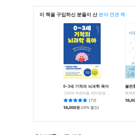
이 책을 구입하신 분들이 산
분야 연관 책
0~3세 기적의 뇌과학 육아
불편함
그리어 커센바움 저/이은정 역
21세기북스
최재희
|
17건
18,0
18,000
원
(10% 할인)