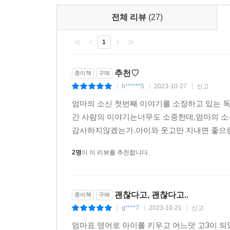
전체 리뷰
(27)
1
추천♡
종이책
구매
h******5
2023-10-27
신고
|
|
|
엄마의 소신 첫번째 이야기를 소장하고 있는 
간 사람의 이야기는너무도 소중한데,엄마의 소
감사하지않겠는가.아이와 웃고만 지내면 좋으련
2명
이 이 리뷰를 추천합니다.
괜찮다고, 괜찮다고..
종이책
구매
g****7
2023-10-21
신고
|
|
|
엄마표 영어로 아이를 키우고 어느덧 고3이 되