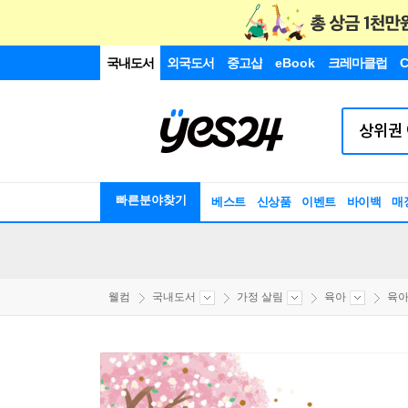
국내도서
외국도서
중고샵
eBook
크레마클럽
C
빠른분야찾기
베스트
신상품
이벤트
바이백
매
웰컴
국내도서
가정 살림
육아
육아