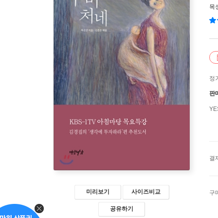
목
정
판
Y
결
미리보기
사이즈비교
구
공유하기