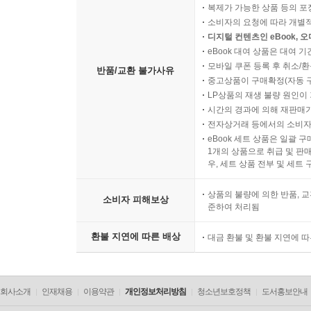
복제가 가능한 상품 등의 포장을 
소비자의 요청에 따라 개별
디지털 컨텐츠인 eBook, 
eBook 대여 상품은 대여 기
모바일 쿠폰 등록 후 취소/환
반품/교환 불가사유
중고상품이 구매확정(자동 
LP상품의 재생 불량 원인이 기
시간의 경과에 의해 재판매가
전자상거래 등에서의 소비자
eBook 세트 상품은 일괄 
1개의 상품으로 취급 및 판매
우, 세트 상품 전부 및 세트
상품의 불량에 의한 반품, 교
소비자 피해보상
준하여 처리됨
환불 지연에 따른 배상
대금 환불 및 환불 지연에 
회사소개
인재채용
이용약관
개인정보처리방침
청소년보호정책
도서홍보안내