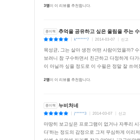
3명
이 이 리뷰를 추천합니다.
본 적은 없다. 점심을 먹고 어디론가 가셨던 아버지
럼 두 손으로 잡고 들고 오신 것이다.
“받아라.”
나는 아버지의 손등까지 싸잡아 들었다.
추억을 공유하고 싶은 울림을 주는 수
종이책
아버지의 손은 육감적이고 내 손은 턱없이 왜소하다. 전
k*******7
2014-03-07
신고
|
|
|
목성균, 그는 살아 생전 어떤 사람이었을까? 
어느 날 집에서 보낸 하서(下書)가 당도했는데, 강
보려니 참 구수하면서 친근하고 다정하게 다가온
그리 알라는 내용이었다. 배필이라는 아버님의 굵직한 
이 아닐까 싶을 정도로 이 수필은 정말 잘 쓰여
식사 후면 돈대에 앉아서 서해 낙조를 바라보며 생각했
2명
이 이 리뷰를 추천합니다.
중대장은 어느 농가의 문간방을 얻어서 살림을 하고 
릿한 냄새, 아기 냄새인지 아기 엄마 냄새인지 모르
가 내 막내 동생 낳을 때 내가 새벽에 읍내 가서 
누비처네
종이책
불과했으니까 그 냄새를 의식하지 못했을 수도 있다
j******3
2014-03-07
신고
|
|
|
나는 중대장 사모님을 뉘어 놓고 주사를 놓았다. 왜
마땅히 보고싶은 프로그램이 없거나 자투리 시간
는 일이, 숙달된 위생병의 평소 솜씨와 달리 쉬운 
다'하는 정도의 감정으로 그저 무심하게 이리저
아서 그랬을까, 혈관이 파랗게 비치는 데도 불구하