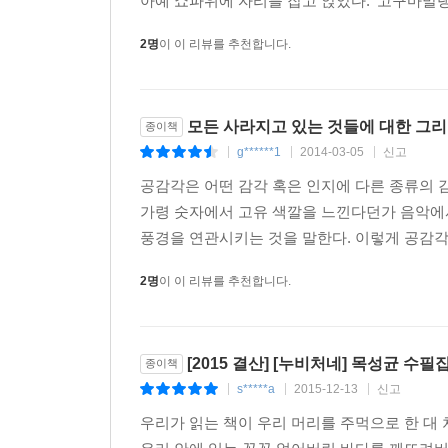
아예 쇼파위에 자리를 잡고 앉았다. '고구마말랭
다 몇 번을 거듭했다. 못 미더운 수병의 주사 솜씨를
존경해 마지않는다.
2명
이 이 리뷰를 추천합니다.
만약 그때 그녀가 불안하거나 불쾌한 표정을 노골
모습이 아름다운 기억으로 남아 있을 리도 없고, 내
오전에 한 병 오후에 한 병 소금물 주사를 맞은 중
모든 사라지고 있는 것들에 대한 그
종이책
중대장 사모님은 미역국을 먹고, 우리는 오누이처럼 
g******1
2014-03-05
신고
|
|
|
홀한 영광 때문인지 밥맛도 몰랐다. --- p.455
공감각은 어떤 감각 혹은 인지에 다른 종류의 
가령 숫자에서 고유 색깔을 느낀다던가 음악에
나는 막 해가 진 바다를 향해서 돈대에 주저앉았다.
풍경을 연관시키는 것을 말한다. 이렇게 공감각을
(靑鹿集)』이었다. 책표지가 손때에 곱게 절어 있었
“위생병님 고마워요. 뭐 드릴게 없어요.”
2명
이 이 리뷰를 추천합니다.
중대장 댁을 나오는데 사모님이 따라 나와서 내 손
고왔다. 나는 지금도 산모의 얼굴이 배필의 얼굴이
[2015 결산] [누비처네] 목성균 수
종이책
--- p.456
s*****a
2015-12-13
신고
|
|
|
우리가 읽는 책이 우리 머리를 주먹으로 한 대 