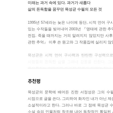
칸나의 계절
미래는 과거 속에 있다. 과거가 새롭다
그 후 새신랑인 나는 꽤 여러 번 해질녘이면 부엌
H형께
삶의 돈독함을 꿈꾸던 목성균 수필의 모든 것
지어야 할 건지 말 건지, 이 부엌궁둥이에 와서 젊은 
제7부 행복한 군고구마
1995년 57세라는 늦은 나이에 등단, 시적 언어
나는 어려서부터 바깥 사랑방에서 증조부와 같이 잠
고향설(故鄕雪)
있는 수작들을 빚어내어 2003년 『명태에 관한 
사인이었다. 그러면 나는 졸린 눈을 비비고 사랑 뜰에
동구(洞口)
전집. 죽을 때까지는 거의 알려지지 않았지만 사
증조부 머리맡에 놓여 있는 자리끼가 담긴 사기대접
바래너미의 고욤나무
관한 추억』 이후 쓴 원고와 그 작품집에 실리지 않
떡 일어나서 “어미야-” 하고 안채에다 벽력같이 소
배필(配匹)
히 물 개력을 수습하셨다. 그동안 나는 놀란 토끼처럼 구
수탉
목성균은 시적 언어 구사력과 탄탄한 구성력으로
얼굴
사람들의 돈독한 삶을 그려내 감동을 전한다. 그
그래도 나는 그런 실수를 두 번 다시는 하지 않았다
이화령(梨花嶺)
풍요롭지는 않았지만 인간적 체취가 있었던 지난 
이 눈에 익기까지 서 있었다. 그러면 어둠 속에서 
조령산(鳥嶺山)
등잔, 살포, 다랑논을 생생히 불러와 묵묵히 자연의
접은 마치 노출된 매복병처럼 ‘어디 한번 걷어차 보시
추천평
행복한 군고구마
가는 요즘 세태에 많은 울림을 준다.
고 지뢰를 밟지 않은 병사처럼 의기양양해서 가소롭
현암리에서
니라” 하시는 것이었다. --- p.55
목성균의 문학에 배어든 진한 서정성은 그의 수
죽어서 살아 돌아온 수필가: 우리 산을 지켜 온 이의
시점으로 글을 쓴다. 그리하여 화자인 내가 아닌 제
제8부 괘종시계
나루터에는 피난민들이 가득 모여서 아비규환을 이
소설적이라고 한다. 그러나 바로 그 점에 목성균 수
가을운동회
목성균은 이미 십대에 문학을 꿈꾸었다. 여남은 살
절을 내버렸고, 흐린 강을 건널 길은 직접 몸으로 
소설 속의 인물처럼 창조해 내어 독창적인 통일된 