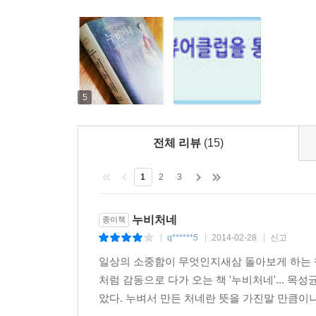
자고 나니까 링거액을 주사한 오른팔 손등이 소복하게
신 고통스러운 말년의 손을 내가 달고 있는 것이 아
했었다.
아버지의 손은 퍽 크다. 내 손은 아버지의 손에 비하
과 똑같을까? 생명은 닮는다는 뜻일까?
고등학교 몇 학년 때인지 가정실습(家庭實習) 때다.
5
식구들과 일꾼을 몇을 얻어가지고 모를 심었다. 아
우리 농사 중 파종의 대미는 천수답 모내기를 끝마치
전체 리뷰
(15)
차려놓고 먹었다. 신록이 우거진 그늘에서 뻐꾸기가
은 채 우리 옆 오동나무 그늘 아래서 풀을 어귀적
1
2
3
우리 점심 차림은 너무 소박했다. 햇보리 반과 묵은
고 된장, 지금도 눈에 선한 황금색 튀장(토장) 한 
누비처네
종이책
의 입맛을 내준 것은 황금색 튀장이었던 듯하다. 아
q******5
2014-02-28
신고
어 꾸기꾸기해서 입에 넣으셨다.
|
|
|
아버지가 상추쌈을 입에 넣고 눈을 끔뻑하면 목울
일상의 소중함이 무엇인지새삼 돌아보게 하는 
눈, 그 눈에 뻐꾸기 우는 녹음 방창한 산이 한 귀퉁
처럼 감동으로 다가 오는 책 '누비처네'...
통히 부은 지금의 내 손과 똑같았다.
았다. 누벼서 만든 처네란 뜻을 가진말 만큼이
그 후 가끔 뒷골 천수답에 모내기를 하면서 아버지의