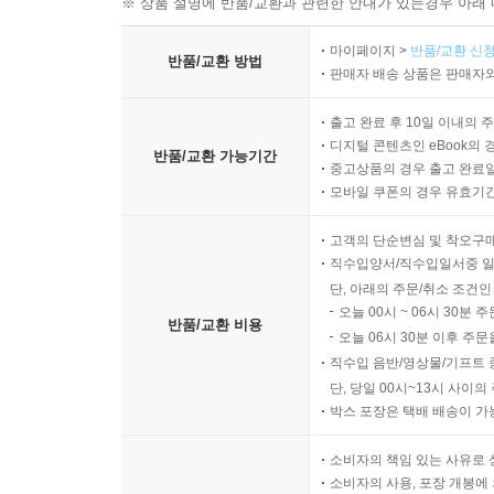
※ 상품 설명에 반품/교환과 관련한 안내가 있는경우 아래 
마이페이지 >
반품/교환 신청
반품/교환 방법
판매자 배송 상품은 판매자와
출고 완료 후 10일 이내의 
디지털 콘텐츠인 eBook의 
반품/교환 가능기간
중고상품의 경우 출고 완료일
모바일 쿠폰의 경우 유효기간(
고객의 단순변심 및 착오구
직수입양서/직수입일서중 일
단, 아래의 주문/취소 조건인
오늘 00시 ~ 06시 30분 
반품/교환 비용
오늘 06시 30분 이후 주문
직수입 음반/영상물/기프트 
단, 당일 00시~13시 사이
박스 포장은 택배 배송이 가
소비자의 책임 있는 사유로 
소비자의 사용, 포장 개봉에 