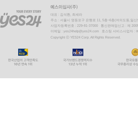
대표 : 김석환, 최세라
주소 : 서울시 영등포구 은행로 11, 5층~6층(여의도동,일신
사업자등록번호 : 229-81-37000 통신판매업신고 : 제 200
이메일 : yes24help@yes24.com 호스팅 서비스사업자 :
Copyright ⓒ YES24 Corp. All Rights Reserved.