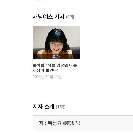
세한도
만돌이, 부등가리 하나 주게
채널예스 기사
(1개)
제2부 혼효림
목도리
새벽의 거리
선배의 모습
앞자리
읽다
액자에 대한 유감
문혜림 “책을 읽으면 다른
세상이 보인다”
어떤 직무유기
2014년 04월 11일
의사 선생님께
조선낫과 왜낫
파리 목숨
혼효림
저자 소개
(1명)
약속
둥구나무
저 :
목성균
(睦誠均)
제3부 기둥시계