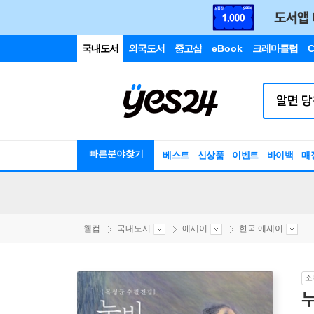
국내도서
외국도서
중고샵
eBook
크레마클럽
C
빠른분야찾기
베스트
신상품
이벤트
바이백
매
웰컴
국내도서
에세이
한국 에세이
소