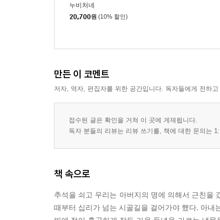
누비처네
간이역
20,700
원
(10% 할인)
거진항의 아침
길 위에서
논란의 여지
불영사에서
만든 이 코멘트
장마전선을 넘어
전장포
저자, 역자, 편집자를 위한 공간입니다. 독자들에게 전하고
휴게소에서
속리산기
접수된 글은 확인을 거쳐 이 곳에 게재됩니다.
본개나루에서
독자 분들의 리뷰는 리뷰 쓰기를, 책에 대한 문의는 1:
새벽 등산
강진의 밤
책 속으로
제5부 생명
고모부
추석을 쇠고 우리는 아버지의 명에 의해서 근친을 갔
깃발 1
때부터 십리가 넘는 시골길을 걸어가야 했다. 아내는 
눈물에 젖은 연하장