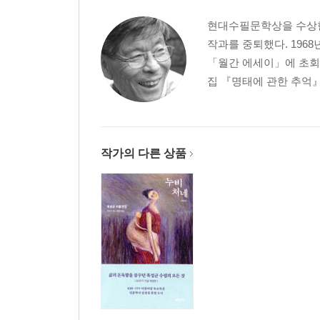
고향집을 허물면서
현대수필문학상을 수상한
기둥시계
작과를 중퇴했다. 1968
돼지불알
「월간 에세이」에 초회 
명태에 관한 추억
집 『명태에 관한 추억』이
소나기
아버지의 강
국화
할머니의 세월
작가의 다른 상품
꽃 냄새
뻐꾸기 울 때
선풍기
알밤 빠지는 소리
우정의 무대
제4부 불영사에서
장모님과 끽연을
희권이의 실내화