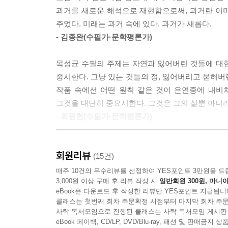
괘종시계
장학생으로 입학할 수 있었다. 그는 너무 쉽게 뜨겁
지는 옷을 벗으시고 내게도 옷을 벗도록 이르셨다. 
과거를 새로운 해석으로 재현함으로써, 과거란 이
깃발 2
너무 짧았다. 다음 학기에 장학금이 나오지 않
런 다음 나를 업으셨다. 강을 건너가시기로 마음을 
주었다. 미래는 과거 속에 있다. 과거가 새롭다.
막내의 아르바이트
산림공무원이 되었다. 인적 없는 산이 그의 일터
“아버지 목을 꼭 잡고 얼굴을 등에 꼭 붙여라. 어떤
- 김종완(수필가·문학평론가)
무심천의 피라미
들꽃과 나무와 얘기하고 바람과 달빛과 사귀었다. 그
나는 아버지의 그 반점을 그때 처음 보았다. 아버
아파트의 불빛
황혼길에 서서 그는 불현듯 저 유년의 꿈을 떠올렸다
는데, 아버지의 불호령이 떨어졌다.
목성균 수필의 주제는 자연과 잃어버린 것들에 대한
진달래꽃
좋게 무너지고 만 거창한 세계가 아니었다. 인적 
“얼굴을 아비 등에 꼭 붙여라.”
중시한다. 그냥 있는 것들의 정, 잃어버리고 묻혀버
찔레꽃 필 무렵
흘러 다니는, 보이지도 않고 만질 수도 없지만 어떤
나는 엉겁결에 얼굴을 아버지의 등에 꼭 댔다. 내 
작품 속에선 어떤 원칙 같은 것이 은연중에 내비쳐
큰밭
이제야 홀연히 자기 겉껍질을 벗고 속살을 드러낸 
다보고 있었다.
그것을 대단히 중요시한다. 그것은 그의 삶뿐 아니
한들 산모퉁이 길
그래서 그가 뒤늦게 선택한 문학 장르는 수필이었다
아버지는 강을 건너기 시작하셨다. 강 한가운데로 
- 최원현(수필가·문학평론가)
시간 역시 터무니없이 짧았다. 채 십 년도 되기 전
다. 아버지는 그 사람들에게 부딪치지 않도록 조
제9부 꽃이 핀 자리
직전까지 가물가물 흐트러지는 정신을 혼신을 다해 
에 없는 상황이었다. 강 한복판에 도달하였을 때, 
이 책을 만날 즈음 나는 내 삶에 있어 가장 힘든 
꽃이 핀 자리
펜을 잡은 채 세상을 떠났다.
겁결에 얼굴을 들다가 아버지의 불호령이 생각나서 
회원리뷰
그 해 봄을 견뎌내지 못했을 것이다. “달빛을 담뿍
(15건)
나의 수필
참으로 이상한 일이다. 그가 세상을 떠난 다음 사람들
이에서 헤어 나오셨다. 거기서 아버지가 쓰러지셨으
소박한 구절이 내 가슴에 달빛처럼 비춰들었다, 이 
매주 10건의 우수리뷰를 선정하여 YES포인트 3만원을 드
돈독(敦篤)에 대하여
수필계에선 가장 탁월한 작가로 자리매김한 것이다. 
록 더욱 뚜렷하게 그때가 되살아나서 등골이 오싹
3,000원 이상 구매 후 리뷰 작성 시
일반회원 300원, 마니아
딱지가 조금씩 내려앉고 있었다. 추억이란 단순한
말복(末伏)
과정이고 습작에 불과하니, 죽은 후에야 모든 예술 
eBook은 다운로드 후 작성한 리뷰만 YES포인트 지급됩니
뿐인데, ‘내 힘이니라’는 듯이 눈앞에 아버지의 반
인해 알게 되었다. 추억 만들기란 삶에 있어 김장 담
백로(白露)
작가임에 틀림없다.
클래스는 첫번째 회차 주문확정 시점부터 마지막 회차 주문
드디어 강을 건넜을 때, 아버지는 모래바닥에 나
정성화(수필가)
생쥐
사락 독서모임으로 진행된 클래스는 사락 독서모임 게시판
-해설 중에서
버지의 우시는 모습을 본 것은 그때 한번뿐이다. 아
eBook 페이백, CD/LP, DVD/Blu-ray, 패션 및 판매금
여덟 살의 배신