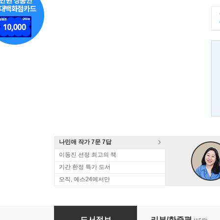
나민애 작가 7문 7답
이동진 선정 최고의 책
기간 한정 특가 도서
오직, 예스24에서만
누비처네
도서정보
리뷰/한줄평