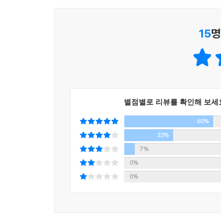
포의 오열이었는지 알 수 없다. 가끔 그게 6?25의 발발
존재와 이름
첫눈
이제 아버지와 나는 다시 아버지의 강에서 만났다.
15
명
커피에 관한 추억(追憶)
기다리신다. 이제 비로소 내 등에 업혀 강을 건너가
해서 건네주셨듯 이제 내가 아버지의 숨찬 강을 건
해설: 목성균의 수필 세계/김종완(수필가?문학평론
드린다. 그 빈약한 내 등에 기꺼이 업혀 주시는 아버지가
목성균 연보
뭍의 발기가 결연한 의지로 바다 깊이 삽입되어 있는
별점별로 리뷰를 확인해 보세
고 정정당당하게 바다의 한녘을 굳건히 장악하고 있다.
아득하게 우연(雨煙)이 수평선을 가로막고 뿌옇게 
60%
서 비 오는 날의 수평선은 쓰고 따뜻한 탕제같이 내
33%
곶 끝에 서 있는 하얀 장기곶 등대가 비 오는 바다
7%
걸어와서 솥뚜껑같이 넓적한 손을 어깨에 턱 얹어 주
0%
다.
0%
곶의 안이 만(灣)이고, 포구는 만 안에 있다. 곶이
곶 끝의 으르렁거림에도 불구하고 혼곤(昏困)하게 잠들어 