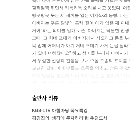
빛에 젖어 혼곤하게 잠든 가을 들녘을 가르는 냇물
당목수건
펄쩍펄쩍 뛰면서 키득키득 소리를 내고 웃었다. 어린 
미움의 세월(歲月)
방긋방긋 웃는 제 새끼를 업은 여자와의 동행, 나는
생명
아버지는 푸른 달빛에 흠뻑 젖어 아기 업은 제 아내
손수건
거야’ 하는 의미를 일깨워 준, 아버지는 탁월한 인
소년병(少年兵)
그때 “그 처네 포대기 아버지께서 사오라고 돈을 부쳐
아버지의 도장
목 밑에 어머니가 아기 처네 포대기 사게 돈을 달라
할머니의 산소
가 있어야 하잖아요” 하고 성미를 부리자 아버지가 
서 무심한 신랑과 친정을 보내 주실 모종의 조치를
제6부 봄비와 햇살 속으로
교교한 달빛 아래 냇물도 흐름을 멈추고 잠든 것 같았
가을바람 부는 대로
자기 얼굴을 달빛에 보니 깎아 놓은 밤 같았어.” 
봄빛을 따라서
때 내게 손을 잡힌 걸 의미 깊이 받아들였던 모양이다. -
봄비와 햇살 속으로
산읍 소묘(山邑素描)
출판사 리뷰
늦가을인지 초겨울인지 추울 때다. 하루 종일 햇볕
새우젓
은밀하다는 사실을 그때 처음 알았다. 무슨 잘못
수루 앞에서
KBS-1TV 아침마당 목요특강
숨었다. 고샅에서 할머니가 나를 찾는 소리가 들리고
억수리에서
김경집의 ‘생각에 투자하라’편 추천도서
부엌궁둥이로 돌아가서 바람벽에 외로운 신세를 기대
얼음새꽃
뚜막처럼 따뜻했다. 거기에 등을 기대고 서서 어두