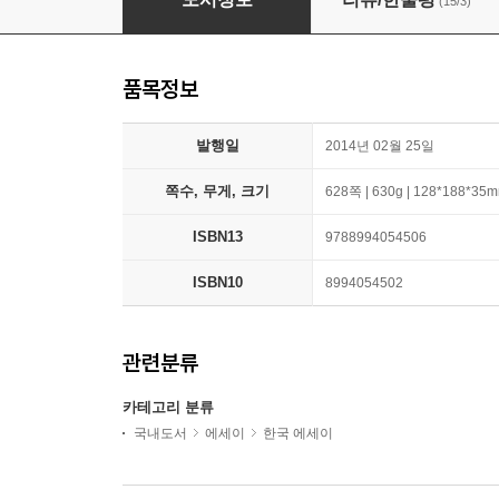
(15/3)
품목정보
발행일
2014년 02월 25일
쪽수, 무게, 크기
628쪽 | 630g | 128*188*35
ISBN13
9788994054506
ISBN10
8994054502
관련분류
카테고리 분류
국내도서
에세이
한국 에세이