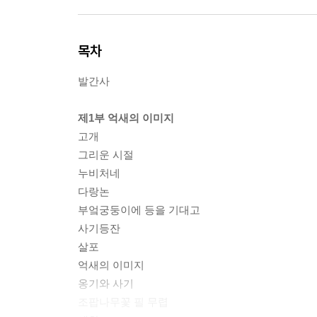
목차
발간사
제1부 억새의 이미지
고개
그리운 시절
누비처네
다랑논
부엌궁둥이에 등을 기대고
사기등잔
살포
억새의 이미지
옹기와 사기
조팝나무꽃 필 무렵