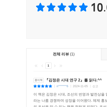
10.
다섯째 8차 당 대회 이후 북에서 가장 많이 등
사회주의 전면적 발전기에 들어섰다고 보고 있다. 
부문이 동시적이며 균형적으로 발전해 나가야 한다
전면적 발전을 제기하면서 새 시대 농촌혁명을 제기
이상과 같은 문제의식을 중심으로 북의 최근 변화를
아니면 북의 변화 속도의 빠름 탓인가? 어쨌든 독
산물이라고 바다처럼 넓은 마음으로 양해해 주시길 
전체 리뷰
(1)
1
『김정은 시대 연구 2』를 읽다.^^
종이책
n*******6
2024-11-05
신고
|
|
|
이 책은 김정은 시대, 조선의 번영과 발전상을
라는 나름 경쟁하며 성장을 이어왔다. 체제 홍
의 조선을 알 수 있는 책을 접하게 되었다. 