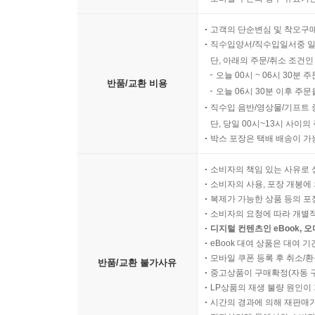
고객의 단순변심 및 착오구
직수입양서/직수입일서중 일
단, 아래의 주문/취소 조건인
오늘 00시 ~ 06시 30분 
반품/교환 비용
오늘 06시 30분 이후 주문
직수입 음반/영상물/기프트 
단, 당일 00시~13시 사이
박스 포장은 택배 배송이 가
소비자의 책임 있는 사유로 
소비자의 사용, 포장 개봉에 
복제가 가능한 상품 등의 포장을 
소비자의 요청에 따라 개별
디지털 컨텐츠인 eBook, 
eBook 대여 상품은 대여 기
모바일 쿠폰 등록 후 취소/환
반품/교환 불가사유
중고상품이 구매확정(자동 
LP상품의 재생 불량 원인이 기
시간의 경과에 의해 재판매가