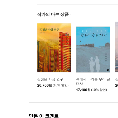
5장 우리국가제일주의 시대를 열다
1절 우리국가제일주의 시대
2절 통일의 대통로를 열기 위하여
작가의 다른 상품
3절 눈부신 대외활동을 펼치다
4절 새로운 혁명노선, 정면돌파전을 제시하다
제4부 전면적 발전의 시대로 접어들다 (2020~2023)
1장. 조선로동당 제8차 대회
1절 주목되는 개회사
2절 8차 당 대회 사업 보고
3절 조선로동당 규약 개정
김정은 사상 연구
북에서 바라본 우리 근
김
4절 최고 지도기관 선거
대사
20,700
원
(10% 할인)
2
5절 8차 당 대회 폐막
17,100
원
(10% 할인)
6절 조선로동당 중앙위원회 제8기 2차 전원회의
2장. 건설의 대 번영기 Ⅲ
만든 이 코멘트
1절 건설의 대 번영기 2021