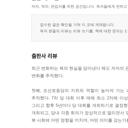
2절 건설의 대 번영기 2022
저자, 역자, 편집자를 위한 공간입니다. 독자들에게 전하고
3장. 새로운 사회주의 농촌혁명 강령
접수된 글은 확인을 거쳐 이 곳에 게재됩니다.
1절 사회주의 전면적 발전에 관한 사상
독자 분들의 리뷰는 리뷰 쓰기를, 책에 대한 문의는 1:
2절 새 시대 사회주의 농촌 혁명
3절 농촌이 변하는 새 시대, 지방이 변하는 새 세상
4절 조선로동당 중앙위원회 제８기 ７차 전원회의
출판사 리뷰
5절 우리나라 사회주의 농촌문제에 관한 테제
최근 변화하는 북의 현실을 담아낸다 해도 저자의 관
4장 세계 최고의 군사 강국으로 도약하려는 북
변화를 추적했다.
1절 색다른 행사 국방발전전람회 《자위-2021》
2절 극초음속 미사일 개발에 성공하다
첫째, 조선로동당의 지위와 역할이 높아져 가는 과정
3절 전 지구를 타격권으로 삼는 《괴물》미사일이라
추적했다. 7차 당 대회 이후 매해 최소 2차례 이
4절 《조선민주주의인민공화국 핵무력 정책에 대
그리고 향후 5년마다 당 대회를 개최하기로 결정했
5절 전술핵 운용부대들의 전술훈련을 실시하다.
개최되고, 당내 각종 회의가 정상적으로 열리면서 
북 사회에 어떤 영향을 끼치며, 어떤 의미를 갖는가
5장 위대한 전환의 해로 만들기 위한 새로운 투쟁의