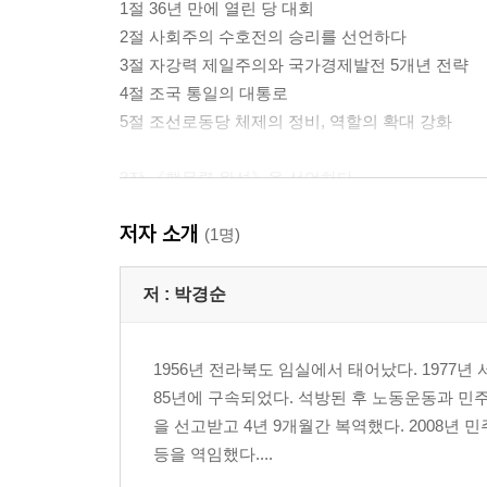
1절 36년 만에 열린 당 대회
2절 사회주의 수호전의 승리를 선언하다
3절 자강력 제일주의와 국가경제발전 5개년 전략
4절 조국 통일의 대통로
5절 조선로동당 체제의 정비, 역할의 확대 강화
3장 《핵무력 완성》을 선언하다
1절 첫 수소탄 시험에 성공하다
저자 소개
2절 광명성 4호 발사 성공
(1명)
3절 높아가는 북미 핵대결
4절 핵무력 완성을 선언하다
저 :
박경순
4장 경제강국 건설을 향하여
1956년 전라북도 임실에서 태어났다. 1977
1절 경제건설 총집중노선을 결정하다
85년에 구속되었다. 석방된 후 노동운동과 민
2절 경제발전5개년전략 실현을 향한 대진군
을 선고받고 4년 9개월간 복역했다. 2008년
3절 건설의 대 번영기 Ⅱ
등을 역임했다....