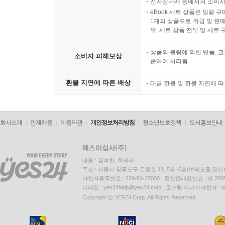
전자상거래 등에서의 소비자
eBook 세트 상품은 일괄 
1개의 상품으로 취급 및 판매
우, 세트 상품 전부 및 세트
상품의 불량에 의한 반품, 교
소비자 피해보상
준하여 처리됨
환불 지연에 따른 배상
대금 환불 및 환불 지연에 
회사소개
인재채용
이용약관
개인정보처리방침
청소년보호정책
도서홍보안내
대표 : 김석환, 최세라
주소 : 서울시 영등포구 은행로 11, 5층~6층(여의도동,일신
사업자등록번호 : 229-81-37000 통신판매업신고 : 제 200
이메일 : yes24help@yes24.com 호스팅 서비스사업자 :
Copyright ⓒ YES24 Corp. All Rights Reserved.