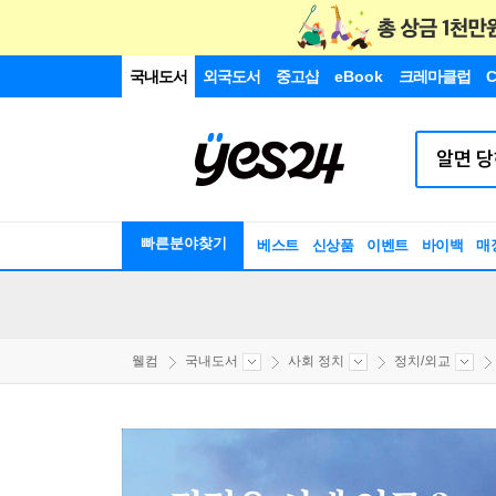
국내도서
외국도서
중고샵
eBook
크레마클럽
C
빠른분야찾기
베스트
신상품
이벤트
바이백
매
웰컴
국내도서
사회 정치
정치/외교