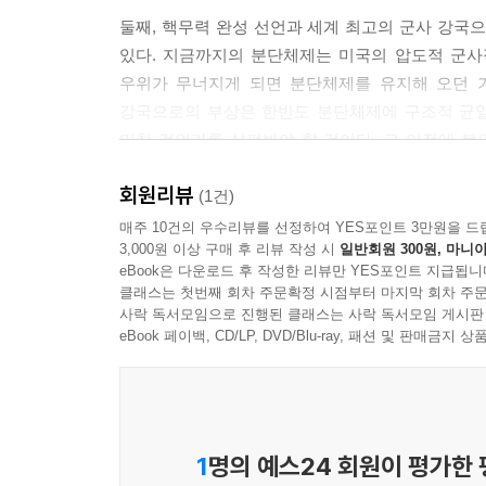
1절 조선로동당 중앙위원회 제8기 6차 전원회의 개
둘째, 핵무력 완성 선언과 세계 최고의 군사 강국
2절 2023년 봄우뢰
있다. 지금까지의 분단체제는 미국의 압도적 군사
우위가 무너지게 되면 분단체제를 유지해 오던 기
강국으로의 부상은 한반도 분단체제에 구조적 균열
미칠 것인가를 살펴봐야 할 것이다. 그 이전에 
보았다.
회원리뷰
(1건)
셋째, 경제건설 총집중노선과 경제발전 5개년 계획
매주 10건의 우수리뷰를 선정하여 YES포인트 3만원을 드
3,000원 이상 구매 후 리뷰 작성 시
일반회원 300원, 마니아
선언했다. 그리고 경제건설 총집중노선을 새로운
eBook은 다운로드 후 작성한 리뷰만 YES포인트 지급됩니
지향시키고, 모든 힘을 경제건설에 총집중해 경제
클래스는 첫번째 회차 주문확정 시점부터 마지막 회차 주문
지속하는 환경에서 어떻게 경제 강국을 건설할 
사락 독서모임으로 진행된 클래스는 사락 독서모임 게시판
풀어보려고 노력했다.
eBook 페이백, CD/LP, DVD/Blu-ray, 패션 및 판매금
넷째 우리국가제일주의 시대 담론의 제기 배경과 
부상한 북은 우리국가제일주의 시대 담론을 제기했
의미는 무엇일까? 이러한 의문을 제기하는 사람이 
1
명의 예스24 회원이 평가한
전반의 사회적 분위기를 살펴보았다.