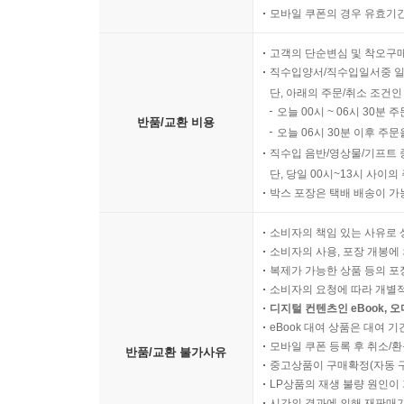
모바일 쿠폰의 경우 유효기간(
고객의 단순변심 및 착오구
직수입양서/직수입일서중 일
단, 아래의 주문/취소 조건인
오늘 00시 ~ 06시 30분 
반품/교환 비용
오늘 06시 30분 이후 주문
직수입 음반/영상물/기프트 
단, 당일 00시~13시 사이
박스 포장은 택배 배송이 가
소비자의 책임 있는 사유로 
소비자의 사용, 포장 개봉에 
복제가 가능한 상품 등의 포장을 
소비자의 요청에 따라 개별
디지털 컨텐츠인 eBook, 
eBook 대여 상품은 대여 기
모바일 쿠폰 등록 후 취소/환
반품/교환 불가사유
중고상품이 구매확정(자동 
LP상품의 재생 불량 원인이 기
시간의 경과에 의해 재판매가