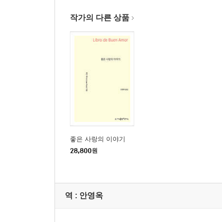
여기에 시기심의 죄에 대해 말하다
공작새와 까마귀의 우화
작가의 다른 상품
여기에 식탐의 죄에 대해 말하다
사자와 말의 우화
여기에 허영심의 죄에 대해 말하다
분노로 자신을 죽인 사자의 우화
여기에 태만의 죄를 말하다
여기에 늑대와 여우가 부히아의 판사인 돈 히미오 
여기에 수석 사제와 돈 아모르와의 언쟁에 대해 말
여기서 수석 사제와 사랑 사이에 있었던 언쟁에 대
개구리를 믿은 두더지에 관한 우화
좋은 사랑의 이야기
여기에 사랑이 수석 사제에게 준 답에 대해 말하다
28,800
원
뚜쟁이 매파의 필요성과 매파가 갖추어야 할 조건
아름다운 여인이 가져야 할 조건에 대해 계속 말하
한 여인과 결혼하기를 원했던 게으른 두 남자의 예
역 :
안영옥
브리튼의 화가 피타스 파야스에게 일어난 일의 예
돈이 갖는 속성에 대하여