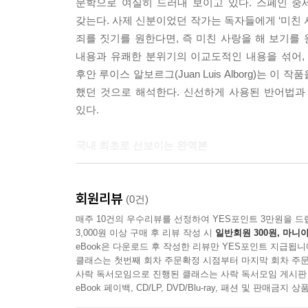
문학으로 여실히 드러내 보이고 있다. 스페인 중세 문학
성모 마리아를 찬양하는 서정 단시(하나)
자기의 여인 역시 못생겼어도,
갖는다. 사제 신분이었던 작가는 독자들에게 ‘미친 사
성모 마리아를 찬양하는 서정 단시(둘)
서로서로 더 좋아 보이는 것은 없으며,
죄를 짓기를 원한다면, 즉 미친 사랑을 해 보기를
성모 마리아를 찬양하는 서정 단시(셋)
더 좋은 것을 갖고자 원하지도 않습니다.
내용과 유쾌한 분위기의 이교도적인 내용을 섞어,
성모 마리아를 찬양하는 서정 단시(넷)
후안 루이스 알보르그(Juan Luis Alborg)는
운명에 대항하는 노래
159 바보와 얼간이, 천치와 가난한 사람이
했던 것으로 해석한다. 신선하게 사용된 반어법과
탈라베라 사제들의 노래
자기의 여인에게는 아주 멋지고 부자로 보이며
있다.
장님의 노래(하나)
다른 사람들보다 더 귀족적으로 보입니다. 그러니,
장님의 노래(둘)
사랑을 잃으면 곧 다른 사랑을 찾으십시오.
국내 최초로 선보이는 완역본
--- 본문 중에서
해설
이 책의 원작은 14음절 단운 4행시 알레한드리노(Alejan
지은이에 대해
회원리뷰
등의 다양한 형식으로 총 1728연을 이루는 방대한
(0건)
옮긴이에 대해
일정 부분 원고가 분실되거나 전사로 내용이 변
매주 10건의 우수리뷰를 선정하여 YES포인트 3만원을 드
3,000원 이상 구매 후 리뷰 작성 시
일반회원 300원, 마니아
겹쳐져서 지금껏 이 작품을 완역하는 일이 불가능했
eBook은 다운로드 후 작성한 리뷰만 YES포인트 지급됩니
다양한 논문을 참고해 완역했다. 국내에 처음으로 
클래스는 첫번째 회차 주문확정 시점부터 마지막 회차 주문
사락 독서모임으로 진행된 클래스는 사락 독서모임 게시판
eBook 페이백, CD/LP, DVD/Blu-ray, 패션 및 판매금