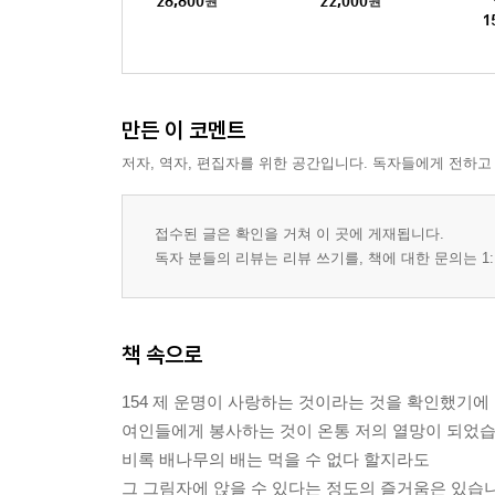
28,800
원
22,000
원
1
수석 사제가 엘 바도의 성모 마리아 신전에 바친 글
우리 주 예수 그리스도의 수난에 대하여(하나)
우리 주 예수 그리스도의 수난에 대하여(둘)
육체 씨와 사순절 양의 싸움
만든 이 코멘트
수사가 육체 씨에게 준 고해성사에 대하여와 죄인은
저자, 역자, 편집자를 위한 공간입니다. 독자들에게 전하고
죄의 수요일부터 사순절 동안 행해진 일에 대하여
어떻게 사랑 씨와 육체 씨가 왔고 어떻게 사람들이
어떻게 성직자와 세속인과 수사들과 수녀들과 미망
접수된 글은 확인을 거쳐 이 곳에 게재됩니다.
수석 사제가 자기에게 뭔가 맛을 보게 해 달라고 어
독자 분들의 리뷰는 리뷰 쓰기를, 책에 대한 문의는 1:
수석 사제가 기도하고 있는 여인의 모습을 보고 어떻
매파가 수석 사제에게 수녀를 사랑하도록 어떻게 조
과수원지기와 뱀의 예화
책 속으로
그레이하운드와 주인 간의 예화
몬페란도의 쥐와 과달파하라 쥐의 예화
154 제 운명이 사랑하는 것이라는 것을 확인했기에
쓰레기통에서 사파이어를 발견한 닭의 예화
여인들에게 봉사하는 것이 온통 저의 열망이 되었습
당나귀와 개의 예화
비록 배나무의 배는 먹을 수 없다 할지라도
마을에서 닭을 잡아먹은 여우에 관한 예화
그 그림자에 앉을 수 있다는 정도의 즐거움은 있습니