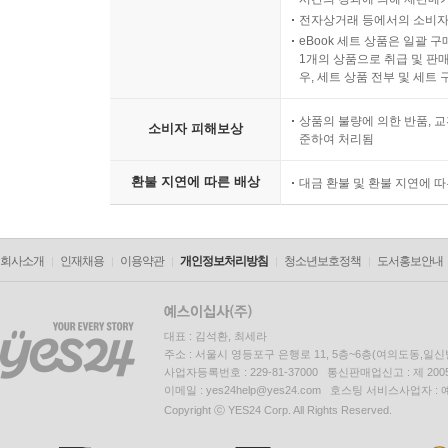
전자상거래 등에서의 소비자
eBook 세트 상품은 일괄 
1개의 상품으로 취급 및 판매
우, 세트 상품 전부 및 세트
상품의 불량에 의한 반품, 교
소비자 피해보상
준하여 처리됨
환불 지연에 따른 배상
대금 환불 및 환불 지연에 
회사소개
인재채용
이용약관
개인정보처리방침
청소년보호정책
도서홍보안내
대표 : 김석환, 최세라
주소 : 서울시 영등포구 은행로 11, 5층~6층(여의도동,일신
사업자등록번호 : 229-81-37000 통신판매업신고 : 제 200
이메일 : yes24help@yes24.com 호스팅 서비스사업자 :
Copyright ⓒ YES24 Corp. All Rights Reserved.