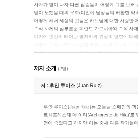
사자가 병이 나자 다른 짐승들이 어떻게 그를 보러
땅이 노했을 때의 우화(여인이 남성들의 허황한 약
어떻게 해서 세상의 것들은 하느님에 대한 사랑만 
수석 사제의 심부름꾼 페란드 가르시아와 수석 사제에
여기에 인간이 태어난 별자리와 위성의 영향에 대해
어떻게 수석 사제가 사랑에 빠졌는지와 도둑과 개의 
어떻게 사랑이 수석 사제를 방문했는지, 그리고 둘
세 명의 여자와 결혼하고자 했던 젊은이의 예화
저자 소개
주피터에게 왕을 청했던 개구리들에 관한 우화
(2명)
여기에 욕심의 죄악에 대해 말하다
입에 고기 한 조각을 물고 있던 개의 우화
저 :
후안 루이스
(Juan Ruiz)
여기에 오만함의 죄에 대해 말하다
말과 당나귀의 우화
후안 루이스(Juan Ruiz)는 오늘날 스페인의
여기에 탐욕의 죄에 대해 말하다
르치프레스테 데 이타(Archipreste de Hit
늑대와 염소와 학의 우화
전에 죽었다고 하지만 이는 중세 다른 작가들에
여기에 음행의 죄에 대해 말하다
독수리와 사냥꾼의 우화