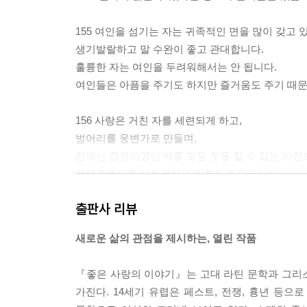
사자와 쥐의 예화
여우와 까마귀의 예화
155 여인을 섬기는 자는 귀족적인 면을 많이 갖고 
토끼들의 예화
생기발랄하고 말 수완이 좋고 관대합니다.
악마에게 영혼 양도서를 준 도둑의 예화
훌륭한 자는 여인을 두려워해서는 안 됩니다.
수석 사제의 외모에 대하여
여인들은 아픔을 주기도 하지만 즐거움도 주기 때문
어떻게 매파가 수석 사제 대신으로 무어 여인과 말을 
어떤 악기들이 아랍 노래에 어울리지 않는지에 대
156 사랑은 거친 자를 세련되게 하고,
매파가 어떻게 죽었는지와 수석 사제가 어떻게 죽
벙어리를 웅변가로 만들며,
우라카 묘에 새긴 묘비문
전에는 겁쟁이였던 자를 모든 것을 할 수 있는 사람
그리스도인이라면 악마와 세상과 육신을 이기기 위
게으름뱅이를 부지런하고 민첩하게 만듭니다.
작은 여인이 갖는 속성에 대하여
출판사 리뷰
수석 사제의 젊은 심부름꾼, 돈 우론에 대하여
157 젊은이를 성숙미가 넘치게 유지해 주고,
수석 사제가 자기의 책을 어떻게 이해해야 하는지 
늙은이에게는 늙음을 감춰 주며,
새로운 삶의 관점을 제시하는, 열린 작품
성모 마리아의 기쁨들(셋)
역청처럼 시커먼 자를 하얗고 아름답게 만들어 주고
성모 마리아의 기쁨들(넷)
하찮은 인간을 훌륭하게 만들어 줍니다.
『좋은 사랑의 이야기』는 고대 라틴 문학과 그리스
어떻게 대학생들이 하느님 이름으로 요구하는가에
가진다. 14세기 유렵은 페스트, 전쟁, 흉년 등으
성모 마리아의 아베 마리아에 대하여
158 사랑에 빠진 자는 아무리 못생겼어도