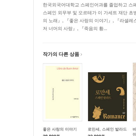
자기가 원하는 여인 앞에 자기의 재능을 보여라
한국외국어대학교 스페인어과를 졸업하고 스페
사랑이 수석 사제에게 좋은 습관을 지녀야 하고, 특
스페인 외무부 및 오르테가 이 가세트 재단 
사랑이 수석 사제를 어떻게 떠났고, 도냐 비너스가
의 노래』, 『좋은 사랑의 이야기』, 『라셀레
여기에 어떻게 수석 사제가 도냐 엔드리나와 말을 하
저 너머의 사랑』, 『죽음의 황...
기러기와 제비의 예화
도냐 엔드리나의 말이 계속되다
매파와 돈 멜론과의 두 번째 만남
작가의 다른 상품
어떻게 도냐 엔드리나가 노파의 집에 갔고 수석 사
여성들에게 주는 수석 사제의 조언과 뚜쟁이의 명
수석 사제를 방문한 노파와 수석 사제에게 일어난 일
어떻게 수석 사제가 산으로 갔는지, 그리고 산지의
목녀의 서정 단시(하나)
수석 사제와 산에서 가축을 치는 여자 간에 일어난 
목녀의 서정 단시(둘)
목녀와 수석 사제에게 일어난 일에 대하여(아홉 번째
목녀의 서정 단시(셋)
목녀와 수석 사제에게 일어난 일과 그녀의 외모에 대
좋은 사랑의 이야기
로만세, 스페인 발라드
바
이
목녀의 서정 단시(넷)