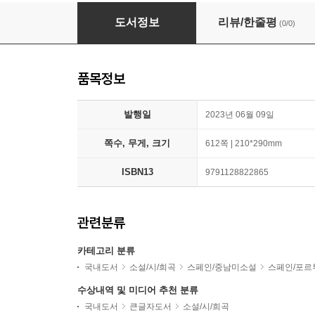
좋은 사랑의 이야기 (큰글자책)
도서정보
리뷰/한줄평
(0/0)
품목정보
발행일
2023년 06월 09일
쪽수, 무게, 크기
612쪽 | 210*290mm
ISBN13
9791128822865
관련분류
카테고리 분류
국내도서
소설/시/희곡
스페인/중남미소설
스페인/포르
수상내역 및 미디어 추천 분류
국내도서
큰글자도서
소설/시/희곡