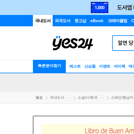
국내도서
외국도서
중고샵
eBook
크레마클럽
C
빠른분야찾기
베스트
신상품
이벤트
바이백
매
웰컴
국내도서
소설/시/희곡
스페인/중남미소