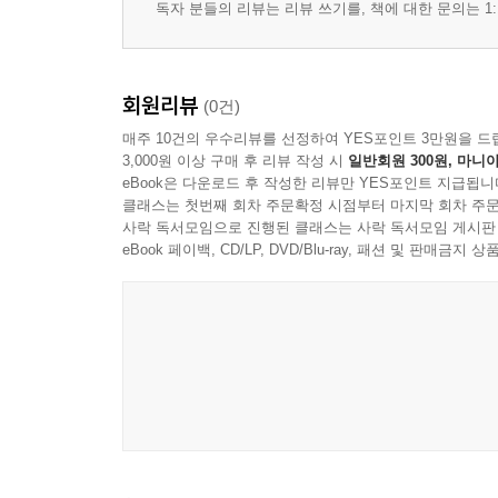
독자 분들의 리뷰는 리뷰 쓰기를, 책에 대한 문의는 1:
역사 정보용 로만세 ― 역사 - 서사 로만세
38 라 카바의 유혹
39 돈 훌리안의 복수
40 로드리고 왕의 환영
회원리뷰
(0건)
41 돈 로드리고의 패배
매주 10건의 우수리뷰를 선정하여 YES포인트 3만원을 드
42 돈 로드리고의 속죄
3,000원 이상 구매 후 리뷰 작성 시
일반회원 300원, 마니아
eBook은 다운로드 후 작성한 리뷰만 YES포인트 지급됩니
43 베르나르도의 탄생
클래스는 첫번째 회차 주문확정 시점부터 마지막 회차 주문
44 아를란사 강가로…
사락 독서모임으로 진행된 클래스는 사락 독서모임 게시판
45 베르나르도와 왕과의 면담
eBook 페이백, CD/LP, DVD/Blu-ray, 패션 및 판매금
46 페르난 곤살레스의 양육
47 카스티야인들과 레온인들…
48 훌륭한 백작 페르난 곤살레스
49 아, 신이시여, 얼마나 훌륭한 기사… !
50 도냐 람브라의 환상
51 도냐 람브라의 불평
52 무어인 알리칸테가 출발하다…
53 무다라의 복수