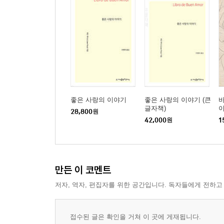
22 나폴리 여왕의 로만세
23 도냐 이사벨 데 리아르의 로만세
24 도냐 이사벨의 복수 로만세
25 베르간사 여공작의 로만세
26 포르투갈의 기마라에스 공작 부인의 로만세
27 왕이 요구한 5 마라베디의 로만세
28 돈 페르난도 4세 왕의 로만세
29 사람들 사이에 말이 있는데…
좋은 사랑의 이야기
좋은 사랑의 이야기 (큰
바
글자책)
이
28,800
원
30 돈 파드리케의 로만세
42,000
원
1
31 잔인한 왕 돈 페드로의 로만세
32 블랑카 왕비의 죽음
33 산후안 수도원장의 로만세
34 아라곤 왕자들의 로만세
만든 이 코멘트
35 아르호나 공작의 로만세
저자, 역자, 편집자를 위한 공간입니다. 독자들에게 전하고
36 돈 가르시아의 로만세
37 아름다운 공주의 로만세
접수된 글은 확인을 거쳐 이 곳에 게재됩니다.