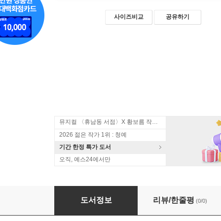
사이즈비교
공유하기
뮤지컬 〈휴남동 서점〉X 황보름 작가 북토크
2026 젊은 작가 1위 : 청예
기간 한정 특가 도서
오직, 예스24에서만
로만세, 스페인 발라드
도서정보
리뷰/한줄평
(0/0)