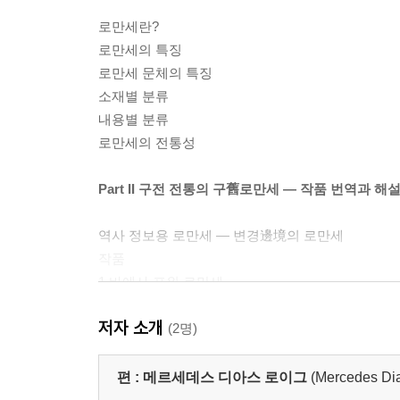
로만세란?
로만세의 특징
로만세 문체의 특징
소재별 분류
내용별 분류
로만세의 전통성
Part II 구전 전통의 구舊로만세 ― 작품 번역과 해설
역사 정보용 로만세 ― 변경邊境의 로만세
작품
1 바에사 포위 로만세
2 무어인들이여, 나의 무어인들이여…
저자 소개
3 하엔을 회복하기 위한 그라나다의 치코 왕과 레
(2명)
4 페르난다리아스의 로만세
5 안테케라 무어인의 로만세
편 :
메르세데스 디아스 로이그
(Mercedes Di
6 성 요한의 아침…