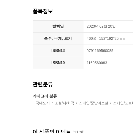
품목정보
발행일
2023년 02월 20일
쪽수, 무게, 크기
460쪽 | 152*192*25mm
ISBN13
9791169560085
ISBN10
1169560083
관련분류
카테고리 분류
국내도서
소설/시/희곡
스페인/중남미소설
스페인/포르
이 상품의 이벤트
(11개)