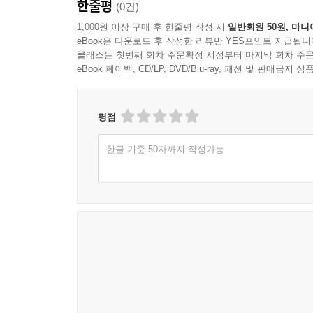
한줄평
54 엘 시드 루이 디아스의 로만세
(0건)
55 히메나 고메스의 로만세
1,000원 이상 구매 후 한줄평 작성 시
일반회원 50원, 마니
56 에스타카스의 계곡으로
eBook은 다운로드 후 작성한 리뷰만 YES포인트 지급됩니
클래스는 첫번째 회차 주문확정 시점부터 마지막 회차 주문
57 돈 페르난도 1세 왕의 로만세
eBook 페이백, CD/LP, DVD/Blu-ray, 패션 및 판매금
58 도냐 우라카의 로만세
59 엘 시드 루이 디아스의 로만세
60 돈 산초 데 카스티야 왕의 로만세
평점
61 두 명의 사모라 기사들의 도발
62 오르투뇨의 결투 로만세
한글 기준 50자까지 작성가능
63 돈 산초 왕의 로만세
64 사모라인들에게 하는 도전 로만세
65 페르난 다리아스의 로만세
66 엘 시드가 돈 알론소 왕에게 받은 선서
67 토로의 탑에서…
68 발렌시아를 잃은 무어 왕의 로만세
69 구아달키비르 강을 거슬러…
70 왕이 세 곳의 의회를 소집하다,를 말하는 로만세