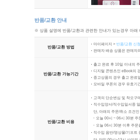
87 저런, 저런 개들이라니…
88 베날메니케 백작의 로만세
반품/교환 안내
89 보발리아스 왕자의 로만세
90 이교도 보발리아스의 로만세
※ 상품 설명에 반품/교환과 관련한 안내가 있는경우 아래 
91 사순절 일요일이었지요…
마이페이지 >
반품/교환 신청
92 구아리노스 백작의 로만세
반품/교환 방법
판매자 배송 상품은 판매자와
93 알벤토사 들판에서
94 도냐 알다의 로만세
출고 완료 후 10일 이내의 
디지털 콘텐츠인 eBook의 
반품/교환 가능기간
중고상품의 경우 출고 완료일
창작 로만세 ― 소설적인 로만세
모바일 쿠폰의 경우 유효기간(
95 타르퀴니우스와 루크레티아의 로만세
96 비르길리우스의 로만세
고객의 단순변심 및 착오구
97 포로의 로만세
직수입양서/직수입일서중 일
97a 포로의 로만세
단, 아래의 주문/취소 조건인
오늘 00시 ~ 06시 30분 
98 산 시몬의 암자
반품/교환 비용
오늘 06시 30분 이후 주문
99 폰테프리다의 로만세
직수입 음반/영상물/기프트 
100 제가 일어났더니, 어머니…
단, 당일 00시~13시 사이