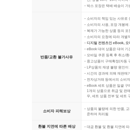
101 로사프레스카의 로만세
박스 포장은 택배 배송이 가
102 착한 딸의 로만세
103 리코 프랑코의 로만세
소비자의 책임 있는 사유로 
소비자의 사용, 포장 개봉에 
104 마르키요스의 로만세
복제가 가능한 상품 등의 포장을 
105 알레만 백작의 로만세
소비자의 요청에 따라 개별
106 알라르코스 백작과 솔리사 공주의 로만세
디지털 컨텐츠인 eBook, 
107 사랑의 로만세(기사여, 어디로 가시나요?)
eBook 대여 상품은 대여 기
모바일 쿠폰 등록 후 취소/환
108 벗이여, 벗이여…
반품/교환 불가사유
중고상품이 구매확정(자동 
109 여왕이 슬프게 있어요, 슬프게…
LP상품의 재생 불량 원인이 기
110 에스피넬로의 로만세
시간의 경과에 의해 재판매가
111 나는 무어 여인 모라이마예요…
전자상거래 등에서의 소비자
eBook 세트 상품은 일괄 
112 갈리아르다의 로만세
1개의 상품으로 취급 및 판매
113 시간이에요, 기사님…
우, 세트 상품 전부 및 세트
114 여왕은 생각하고 또 생각했지요…
상품의 불량에 의한 반품, 교
115 출산한 공주의 로만세
소비자 피해보상
준하여 처리됨
116 헤리넬도의 로만세
117 프랑스에서 한 계집애가 출발했어요…
환불 지연에 따른 배상
대금 환불 및 환불 지연에 