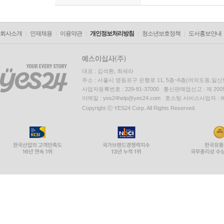
118 어린 공주의 로만세
119 도냐 히네브라의 로만세
120 프랑스에서 결혼식이 있었어요…
회사소개
인재채용
이용약관
개인정보처리방침
청소년보호정책
도서홍보안내
121 하얀 소녀의 로만세
122 란다리코의 로만세
123 내가 한 여인을 사랑했지…
대표 : 김석환, 최세라
주소 : 서울시 영등포구 은행로 11, 5층~6층(여의도동,일신
124 베라의 세라나
사업자등록번호 : 229-81-37000 통신판매업신고 : 제 200
125 멋진 부인과 투박한 목동 로만세
이메일 : yes24help@yes24.com 호스팅 서비스사업자 :
126 남편의 특징들
Copyright ⓒ YES24 Corp. All Rights Reserved.
127 포로의 로만세
128 아르날도스 백작
Part III 구전 전통의 현대 로만세 ― 작품 번역과 해
작품
1 숨겨진 죽음
2 올리노스 백작