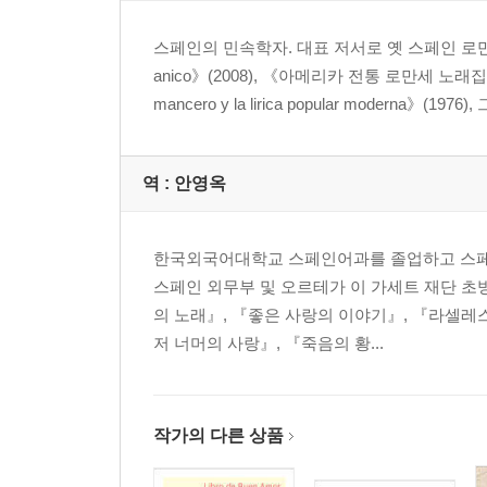
7 모클린의 기사들…
스페인의 민속학자. 대표 저서로 옛 스페인 로만세
8 아베나마르의 로만세
anico》(2008), 《아메리카 전통 로만세 노래집Rom
9 단단히 포위된 알로라의 로만세
mancero y la lirica popular moderna》(1
10 돈 곤살로 주교의 로만세
11 바사 포위 로만세
12 니에블라 백작의 죽음 로만세
역 :
안영옥
13 알아마 수령의 로만세
14 알아마 상실의 로만세
15 칼라트라바 기사단장의 로만세
한국외국어대학교 스페인어과를 졸업하고 스페
16 무어인 알라타르의 로만세
스페인 외무부 및 오르테가 이 가세트 재단 
17 돈 마누엘 폰세 데 레온의 로만세
의 노래』, 『좋은 사랑의 이야기』, 『라셀레
18 사야베드라의 로만세
저 너머의 사랑』, 『죽음의 황...
역사 정보용 로만세 ― 스페인의 다양한 역사 로만
19 나바라의 돈 후안 왕의 로만세
작가의 다른 상품
20 라미로 왕의 로만세
21 아라곤 왕의 로만세