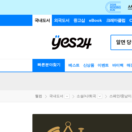
국내도서
외국도서
중고샵
eBook
크레마클럽
C
빠른분야찾기
베스트
신상품
이벤트
바이백
매
웰컴
국내도서
소설/시/희곡
스페인/중남미소