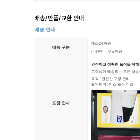
창작 로만세 ― 기사도 로만세
71 돈 트리스탄의 로만세
배송/반품/교환 안내
72 란사로테와 사슴
배송 안내
73 란사로테와 오만한 자
74 디를로스 백작
예스24 배송
배송 구분
75 백작 그리말토스와 그의 아들의 로만세
배송비 : 무료배송
76 몬테시노스여, 프랑스를 보라…
77 무어인 칼라이노스의 로만세
안전하고 정확한 포장을 위해 
고객님께 배송되는 모든 상품을
78 클라로스 데 몬탈반 백작의 로만세
목적 : 안전한 포장 관리
79 가이페로스의 첫 번째 로만세
촬영범위 : 박스 포장 작업
80 가이페로스의 두 번째 로만세
81 가이페로스의 도주 로만세
포장 안내
82 라 팔마 사람이 메리다를 떠나다…
83 복수하는 왕자의 로만세
84 롬바르도 백작의 로만세
85 누뇨 베로
86 발도비노스의 로만세