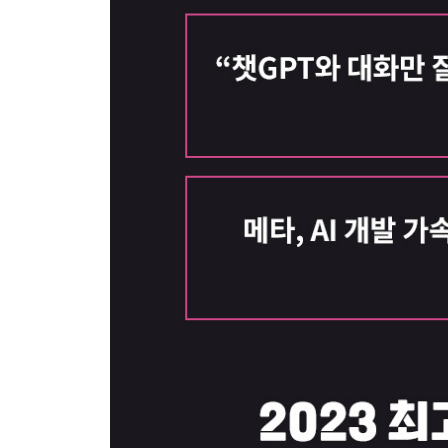
7장 산업과 시장의 지각변동
- 파괴적 혁신의 리셋 모먼트
- (교육) 초개인 맞춤형 교육의 대중화 (사례: 스픽)
- (광고/마케팅) 이제 AI는 업계의 필수 도구 (사례
- (콘텐츠) 완전히 바뀐 창작의 방식 (사례: 노벨AI)
- (미디어) 사용자 제작 콘텐츠에서 AI 제작 콘텐츠
- (디자인) 몇 초 만에 완성되는 콘셉트 디자인 (사례:
- (IT) 인사이트를 가진 개발자가 생존한다 (사례: 
- (헬스케어/의료) 다양한 도전, 100세 시대를 넘어 
- (법률) 더 많은 고객에게 고품질의 법률 서비스를 (
- (금융/회계) AI 금융 자문가의 등장 (사례: 키퍼, 
- (업무 생산성) 모두가 비서를 채용하는 시대 (사례:
- (메타버스) 더 쉽고 몰입감 있는 가상세계의 시작 
8장 생성형 AI로 더 강력해지려는 기업들
- 메가 트렌드의 포착
- 40년간 끝없이 창작 방식을 혁신해 온 어도비
- 세일즈포스의 새로운 AI 서비스 아인슈타인GPT