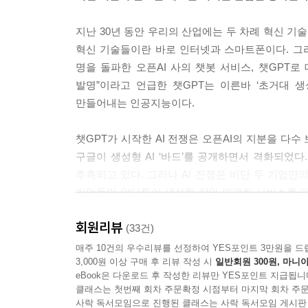
지난 30년 동안 우리의 산업에는 두 차례 혁신 기
혁신 기술들이란 바로 인터넷과 스마트폰이다. 그리
명을 돌파한 오픈AI 사의 챗봇 서비스, 챗GPT로
발명”이라고 언급한 챗GPT는 이른바 ‘초거대 
만들어내는 인공지능이다.
챗GPT가 시작한 AI 전쟁은 오픈AI의 지분을 다
구글이 생성형 AI ‘바드’를 공개하면서 격화되었다
추측되고 있다. 그러나 AI 전쟁은 비단 두 기업만의 
기업들이 앞다투어 생성형 AI와 연관된 서비스를 개
스마트폰의 등장 이후의 모습을 보는 것 같다.
회원리뷰
(33건)
인터넷은 아마존을 비롯한 수많은 온라인 기업들을
매주 10건의 우수리뷰를 선정하여 YES포인트 3만원을 드
3,000원 이상 구매 후 리뷰 작성 시
일반회원 300원, 마니아
생태계를 만들어냈다. 혁신 기술이 만드는 새로운
eBook은 다운로드 후 작성한 리뷰만 YES포인트 지급됩니
맞는 경험들을 제공하며 시장 전체를 지배하는 거대 
클래스는 첫번째 회차 주문확정 시점부터 마지막 회차 주문
새로운 아마존, 카카오가 될 승자는 누가 될 것인가
사락 독서모임으로 진행된 클래스는 사락 독서모임 게시판