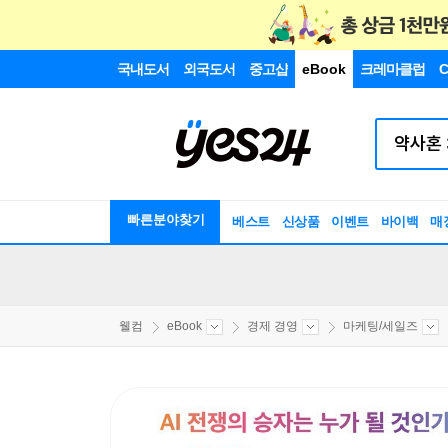
국내도서
외국도서
중고샵
eBook
크레마클럽
C
빠른분야찾기
베스트
신상품
이벤트
바이백
매
웰컴
eBook
경제 경영
마케팅/세일즈