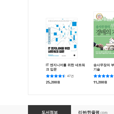
IT 엔지니어를 위한 네트워
송사무장의 
크 입문
기술
47건
25,200
원
11,200
원
챗GPT 거대한 전환
도서정보
리뷰/한줄평
(33/8)