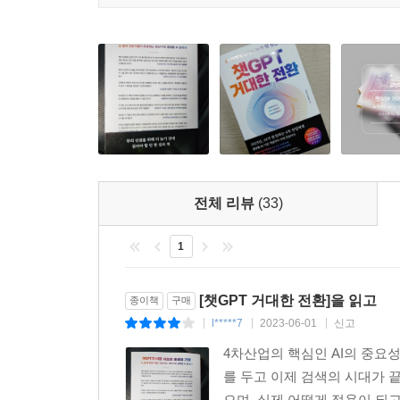
비즈니스 모델들을 만들어내고 있다. 저자들은 이
어떻게 바꾸어갈지 전망하고 있다.
2022년 12월 챗GPT를 공개하며 생성형 AI 전쟁의 
추론 능력이 향상되고 처리할 수 있는 단어 수가 
아니라 생성형 AI 시장 전반은 매일같이 새로운 기술
새롭게 등장하고 있는 기술과 서비스들을 소개하며 
“AI는 더 이상 논문 속에서만 존재하는 기술과 모
전체 리뷰
(33)
승리한 지도 벌써 7년이 지났다. 행동경제학자 대
바꾸어 놓을 것을 예고하고 있는 지금, 우리에겐 두
1
바꾸는 흐름을 따라가지 못하고 뒤처지거나.
[챗GPT 거대한 전환]을 읽고
종이책
구매
l*****7
2023-06-01
신고
|
|
|
4차산업의 핵심인 AI의 중요
를 두고 이제 검색의 시대가 
으며, 실제 어떻게 적용이 되