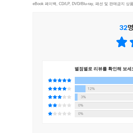
eBook 페이백, CD/LP, DVD/Blu-ray, 패션 및 판매금
이 책은 현재 생성형 AI를 둘러싼 경쟁을 주도하
생성형 AI 모델을 개발하고 있거나, 기술을 활용
32
명
만족시키고 새로운 슈퍼스타가 될 기업은 누구일까?
시장을 어떻게 바꿀지를 살펴보는 단계로 넘어가야 
시장과 산업의 리셋 모먼트
AI가 바꾸어 놓을 우리 사회의 새로운 모습
앞서갈 것인가, 뒤처질 것인가?
별점별로 리뷰를 확인해 보세
현재 삼성전자에서 UX리서처로 일하고 있으며, 거슨
연구해 온 AI 전문가이다. 또한 아마존 클라우드 
12%
데이터 분석 등 IT 분야 전반에 걸친 지식과 경
3%
챗GPT와 생성형 AI 기술의 기초 지식부터 기술의
0%
0%
챗GPT와 생성형 AI 기술에 대한 논의는 지금까
주제를 다루었다. 그러나 생성형 AI 기술은 현재