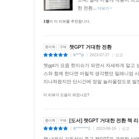
한 전환...
더보기
1명
이 이 리뷰를 추천합니다.
챗GPT 거대한 전환
종이책
구매
k****p
2023-07-27
신고
|
|
|
쳇gpt가 요즘 핫이슈가 되면서 자세하게 알고
스와 함께 한다면 어릴적 생각했던 밀레니엄 시
지나쳐왔지만 단시간에 정말 놀라울정도로 발전이
이 리뷰가 도움이 되었나요?
[도서] 챗GPT 거대한 전환 책 
종이책
구매
b********2
2023-06-19
신고
|
|
|
책 내용이 가독성이 좋고 챗GPT와 관련한 산