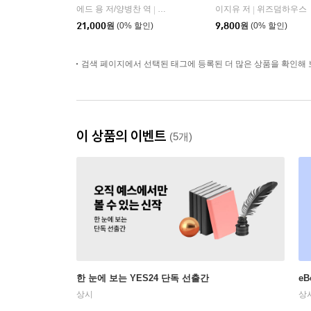
에드 용 저/양병찬 역
어크로스
이지유 저
위즈덤하우스
|
|
21,000
원
(0% 할인)
9,800
원
(0% 할인)
검색 페이지에서 선택된 태그에 등록된 더 많은 상품을 확인해 
이 상품의 이벤트
(5개)
한 눈에 보는 YES24 단독 선출간
e
상시
상