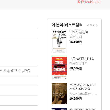
절판
상태입니다.
이 분야 베스트셀러
더보기
독하게 돈 공부
박소연 저
16,100
원
파동 눌림목 매매법
파동마스터 저
15,000
원
사용 불가) /PC(Mac)
돈, 뜨겁게 사랑하고
차갑게 다루어라
앙드레 코스톨라니 저/한윤진 역
10,500
원
박곰희 연금 부자 수