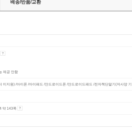
배송/반품/교환
기
능 제공 안함
니터 미지원) /아이폰 /아이패드 /안드로이드폰 /안드로이드패드 /전자책단말기(저사양 기기 
A4 약 143쪽