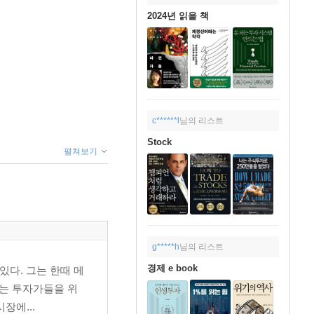
2024년 읽을 책
c******l
님의 리스트
Stock
펼쳐보기
g*****h
님의 리스트
경제 e book
있다. 그는 한때 메
그는 투자가들을 위
장에...