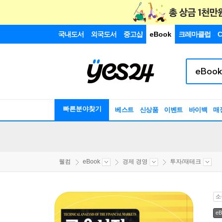
국내도서
외국도서
중고샵
eBook
크레마클럽
C
빠른분야찾기
베스트
신상품
이벤트
바이백
매
웰컴
eBook
경제 경영
투자/재테크
소
eB