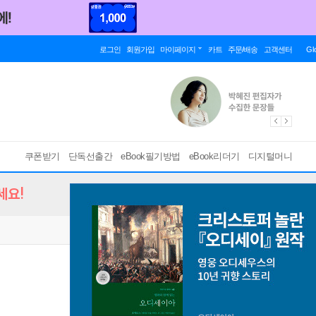
로그인
회원가입
마이페이지
카트
주문/배송
고객센터
Gl
쿠폰받기
단독선출간
eBook필기방법
eBook리더기
디지털머니
세요!