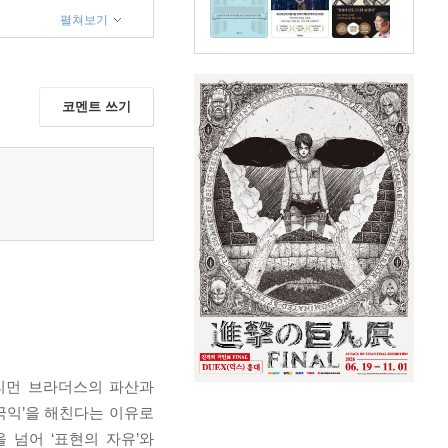
펼쳐보기
코멘트 쓰기
리먼 브라더스의 파산과
국익’을 해친다는 이유로
넘어 ‘표현의 자유’와