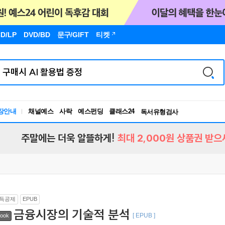
D/LP
DVD/BD
문구
/GIFT
티켓
장안내
채널예스
사락
예스펀딩
클래스24
독서유형검사
RBTI Lab
독서유형검사
주말에는 더욱 알뜰하게!
최대 2,000원 상품권 받으
득공제
EPUB
금융시장의 기술적 분석
[ EPUB ]
ook