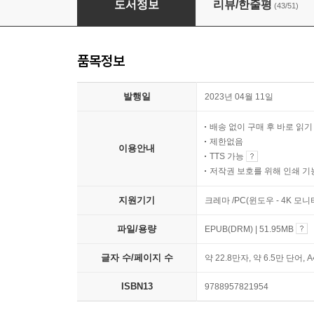
도서정보
리뷰/한줄평
(43/51)
품목정보
발행일
2023년 04월 11일
배송 없이 구매 후 바로 읽
제한없음
이용안내
TTS 가능
저작권 보호를 위해 인쇄 기
지원기기
크레마 /PC(윈도우 - 4K 모
파일/용량
EPUB(DRM) | 51.95MB
글자 수/페이지 수
약 22.8만자, 약 6.5만 단어, 
ISBN13
9788957821954