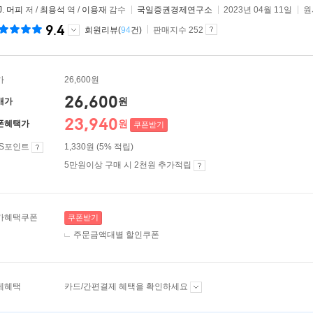
J. 머피
저 /
최용석
역 /
이용재
감수
국일증권경제연구소
2023년 04월 11일
원
9.4
회원리뷰(
94
건)
판매지수 252
가
26,600원
26,600
원
매가
23,940
원
폰혜택가
쿠폰받기
ES포인트
1,330원 (5% 적립)
5만원이상 구매 시 2천원 추가적립
가혜택쿠폰
쿠폰받기
주문금액대별 할인쿠폰
제혜택
카드/간편결제 혜택을 확인하세요