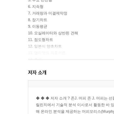
6. 지속형
7. 거래량과 미결제약정
8. 장기차트
9. 이동평균
10. 오실레이터와 상반된 견해
11. 점도형차트
12. 일본식 양초차트
13. 엘리엇의 파동이론
14. 주기
15. 컴퓨터와 거래시스템
저자 소개
16. 자금관리와 거래전술
17. 주식시장과 선물시장의 관계 : 시장간 비교분석
18. 주식시장 지표
19. 종합
◆ ◆ ◆ 저자 소개 ? 존J. 머피 존 J. 머
20. 부록
릴린치에서 기술적 분석 이사로서 활동한 바 있으
고도의 기술적 지표들
해 온라인 분석을 제공하는 머피모리스(Murphym
마켓 프로파일