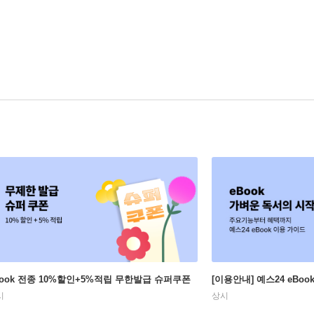
Book 전종 10%할인+5%적립 무한발급 슈퍼쿠폰
[이용안내] 예스24 eBo
시
상시