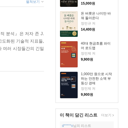
펼쳐보기
15,000
원
돈 버릇은 나이만 바
꿔 돌아온다
정민규 저
14,400
원
 분석』은 저자 존 J.
고도화된 기술적 지표들,
40대 현금흐름 파이
어 로드맵
라 여러 시장들간의 긴밀
정민제 저
9,900
원
1,000만 원으로 시작
하는 안전한 소액 부
동산 경매
정민제 저
9,900
원
이 책이 담긴
리스트
더보기
d*****o
님의 리스트