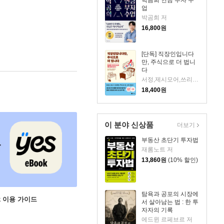
업
박곰희 저
16,800
원
[단독] 직장인입니다
만, 주식으로 더 법니
다
서정,제시모어,쓰리쿼터 저/권오태,시그널리포트 편
18,400
원
이 분야 신상품
더보기
부동산 초단기 투자법
재롬노트 저
13,860
원
(10% 할인)
탐욕과 공포의 시장에
ok 이용 가이드
서 살아남는 법 : 한 투
자자의 기록
에드윈 르페브르 저