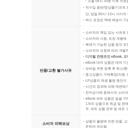
오늘 06시 30분 이후 주문
직수입 음반/영상물/기프트 
단, 당일 00시~13시 사이
박스 포장은 택배 배송이 가
소비자의 책임 있는 사유로 
소비자의 사용, 포장 개봉에 
복제가 가능한 상품 등의 포장을 
소비자의 요청에 따라 개별
디지털 컨텐츠인 eBook, 
eBook 대여 상품은 대여 기
모바일 쿠폰 등록 후 취소/환
반품/교환 불가사유
중고상품이 구매확정(자동 
LP상품의 재생 불량 원인이 기
시간의 경과에 의해 재판매가
전자상거래 등에서의 소비자
eBook 세트 상품은 일괄 
1개의 상품으로 취급 및 판매
우, 세트 상품 전부 및 세트
상품의 불량에 의한 반품, 교
소비자 피해보상
준하여 처리됨