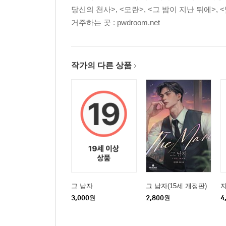
당신의 천사>, <모란>, <그 밤이 지난 뒤에>, 
거주하는 곳 : pwdroom.net
작가의 다른 상품
그 남자
그 남자(15세 개정판)
3,000
원
2,800
원
4