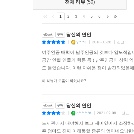
전체 리뷰
(50)
1
2
3
4
5
6
당신의 연인
eBook
구매
y****3
2018-01-28
신고
|
|
|
여주인공 매력이 남주인공의 것보다 압도적입니
공감 안될 인물의 행동 등 ) 남주인공의 상처
도 들었습니다. 이런 아쉬운 점이 발견되었음에
이 리뷰가 도움이 되었나요?
당신의 연인
eBook
구매
q*******d
2021-02-08
신고
|
|
|
도서관에서 대여해서 보고 재미있어서 소장하려
주 엄마도 진짜 이해못할 종류의 엄마네요남편