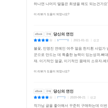
하나면 나머지 딸들은 희생을 해도 되는건가요?
이 리뷰가 도움이 되었나요?
당신의 연인
eBook
구매
b*******0
2021-01-11
신고
|
|
|
불꽃, 민명진 연예인 여주 얼음 한지횐 사업가 
꾼으로 만드는 데 특출한 능력이 있는성격.뼈대
재. 이기적인 얼굴, 이기적인 몸매의 소유자.
이 리뷰가 도움이 되었나요?
당신의 연인
eBook
구매
t*****3
2020-06-21
신고
|
|
|
작가님 글을 좋아해서 꾸준히 구매하는데 이번