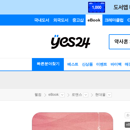
국내도서
외국도서
중고샵
eBook
크레마클럽
C
빠른분야찾기
베스트
신상품
이벤트
바이백
매
웰컴
eBook
로맨스
현대물
소
eB