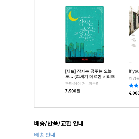
[세트] 잠자는 공주는 오늘
If yo
도… (21세기 메르헨 시리즈
최양윤
1) (총3권/완결)
판타.레이 저
피우리
|
7,500
원
4,00
배송/반품/교환 안내
배송 안내