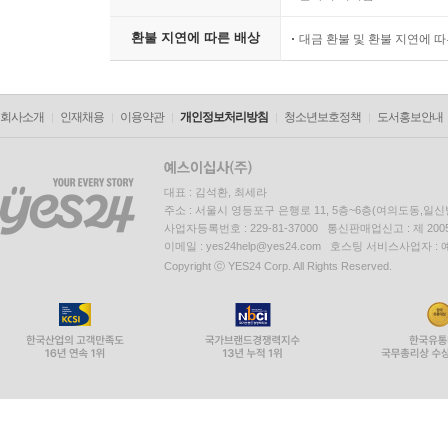
환불 지연에 따른 배상
대금 환불 및 환불 지연에 
회사소개
인재채용
이용약관
개인정보처리방침
청소년보호정책
도서홍보안내
대표 : 김석환, 최세라
주소 : 서울시 영등포구 은행로 11, 5층~6층(여의도동,일신
사업자등록번호 : 229-81-37000 통신판매업신고 : 제 200
이메일 : yes24help@yes24.com 호스팅 서비스사업자 :
Copyright ⓒ YES24 Corp. All Rights Reserved.