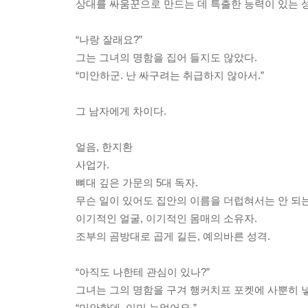
상대를 싸움꾼으로 만드는 데 특출한 능력이 있는 성
“나랑 잘래요?”
그는 그녀의 명함을 집어 들지도 않았다.
“미안하군. 난 싸구려는 취급하지 않아서.”
그 남자에게 차이다.
얼음, 한지환
사업가.
뼈대 깊은 가문의 5대 독자.
무슨 일이 있어도 집안의 이름을 더럽혀서는 안 되는
이기적인 얼굴, 이기적인 몸매의 소유자.
조부의 곰방대로 곱게 길든, 예의바른 성격.
“아직도 나한테 관심이 있나?”
그녀는 그의 명함을 구겨 행커치프 포켓에 사뿐히 
“미안한데, 이미 늦었어요.”