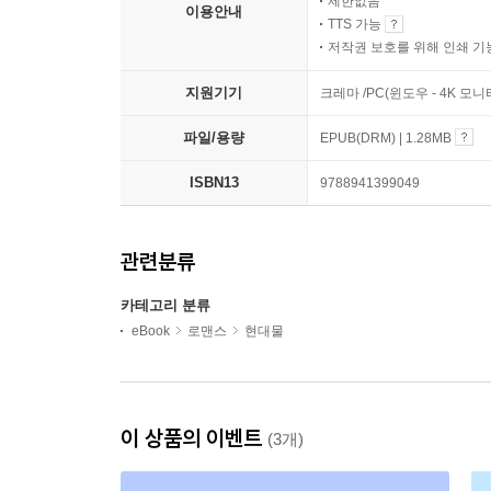
제한없음
이용안내
TTS 가능
저작권 보호를 위해 인쇄 기
지원기기
크레마 /PC(윈도우 - 4K 모
파일/용량
EPUB(DRM) | 1.28MB
ISBN13
9788941399049
관련분류
카테고리 분류
eBook
로맨스
현대물
이 상품의 이벤트
(3개)