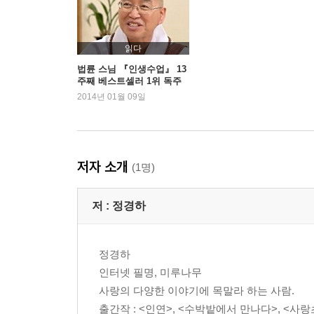
읽다
법륜 스님 『인생수업』 13
주째 베스트셀러 1위 독주
2014년 01월 09일
저자 소개
(1명)
저 :
정경하
정경하
인터넷 필명, 미루나무
사랑의 다양한 이야기에 목말라 하는 사람.
출간작 : <인연>, <수박밭에서 만나다>, <사랑초