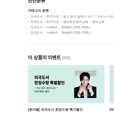
관련분류
카테고리 분류
외국도서
ELT/사전
듣기·읽기·말하기·쓰기
리더스 시
외국도서
ELT/사전
영어학 & 영어교육
영어교육
외국도서
Lexile®
Grade2 (140L-500L)
외국도서
Lexile®
Grade3 (330L-700L)
이 상품의 이벤트
(8개)
[분야별] 외국도서 한정수량 특가할인
20