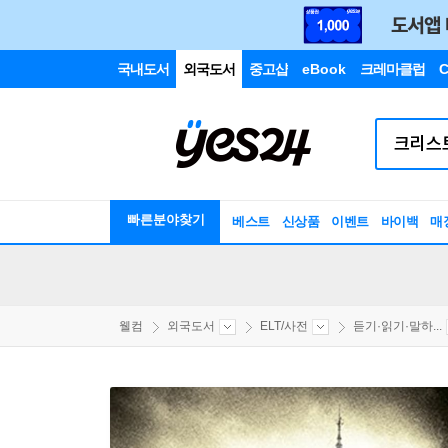
국내도서
외국도서
중고샵
eBook
크레마클럽
C
빠른분야찾기
베스트
신상품
이벤트
바이백
매
웰컴
외국도서
ELT/사전
듣기·읽기·말하...