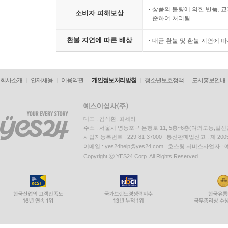
상품의 불량에 의한 반품, 교
소비자 피해보상
준하여 처리됨
환불 지연에 따른 배상
대금 환불 및 환불 지연에 
회사소개
인재채용
이용약관
개인정보처리방침
청소년보호정책
도서홍보안내
대표 : 김석환, 최세라
주소 : 서울시 영등포구 은행로 11, 5층~6층(여의도동,일신
사업자등록번호 : 229-81-37000 통신판매업신고 : 제 200
이메일 : yes24help@yes24.com 호스팅 서비스사업자 :
Copyright ⓒ YES24 Corp. All Rights Reserved.