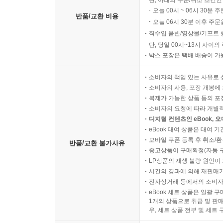
단, 아래의 주문/취소 조건인
오늘 00시 ~ 06시 30분 
반품/교환 비용
오늘 06시 30분 이후 주문
직수입 음반/영상물/기프트 
단, 당일 00시~13시 사이
박스 포장은 택배 배송이 가
소비자의 책임 있는 사유로 
소비자의 사용, 포장 개봉에 
복제가 가능한 상품 등의 포장을 
소비자의 요청에 따라 개별
디지털 컨텐츠인 eBook, 
eBook 대여 상품은 대여 기
모바일 쿠폰 등록 후 취소/환
반품/교환 불가사유
중고상품이 구매확정(자동 
LP상품의 재생 불량 원인이 기
시간의 경과에 의해 재판매가
전자상거래 등에서의 소비자
eBook 세트 상품은 일괄 
1개의 상품으로 취급 및 판매
우, 세트 상품 전부 및 세트