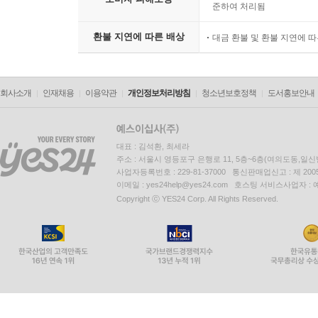
준하여 처리됨
환불 지연에 따른 배상
대금 환불 및 환불 지연에 
회사소개
인재채용
이용약관
개인정보처리방침
청소년보호정책
도서홍보안내
대표 : 김석환, 최세라
주소 : 서울시 영등포구 은행로 11, 5층~6층(여의도동,일신
사업자등록번호 : 229-81-37000 통신판매업신고 : 제 200
이메일 : yes24help@yes24.com 호스팅 서비스사업자 :
Copyright ⓒ YES24 Corp. All Rights Reserved.