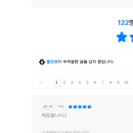
122
클린봇
이 부적절한 글을 감지 중입니다.
1
2
3
4
5
6
7
8
9
10
종이책
구매
재밌음니다:)
이 한줄평이 도움이 되었나요?