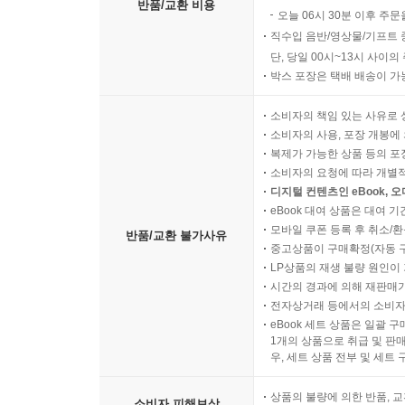
반품/교환 비용
오늘 06시 30분 이후 주문
직수입 음반/영상물/기프트 
단, 당일 00시~13시 사이
박스 포장은 택배 배송이 가
소비자의 책임 있는 사유로 
소비자의 사용, 포장 개봉에 
복제가 가능한 상품 등의 포장을 
소비자의 요청에 따라 개별
디지털 컨텐츠인 eBook, 
eBook 대여 상품은 대여 기
모바일 쿠폰 등록 후 취소/환
반품/교환 불가사유
중고상품이 구매확정(자동 
LP상품의 재생 불량 원인이 기
시간의 경과에 의해 재판매가
전자상거래 등에서의 소비자
eBook 세트 상품은 일괄 
1개의 상품으로 취급 및 판매
우, 세트 상품 전부 및 세트
상품의 불량에 의한 반품, 교
소비자 피해보상