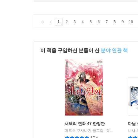
1
2
3
4
5
6
7
8
9
10
이 책을 구입하신 분들이 산
분야 연관 책
새벽의 연화 47 한정판
마남 
미즈호 쿠사나기 글그림
학산문화사
|