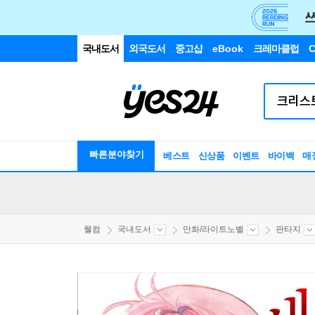
국내도서
외국도서
중고샵
eBook
크레마클럽
C
빠른분야찾기
베스트
신상품
이벤트
바이백
매
웰컴
국내도서
만화/라이트노벨
판타지