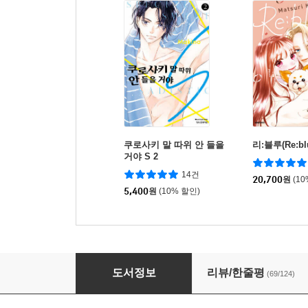
쿠로사키 말 따위 안 들을
리:블루(Re:bl
거야 S 2
14건
20,700
원
(1
5,400
원
(10% 할인)
새벽의 연화 38
도서정보
리뷰/한줄평
(69/124)