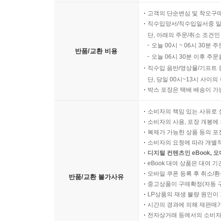
고객의 단순변심 및 착오구
직수입양서/직수입일서중 일
단, 아래의 주문/취소 조건인
오늘 00시 ~ 06시 30분 
반품/교환 비용
오늘 06시 30분 이후 주문
직수입 음반/영상물/기프트 
단, 당일 00시~13시 사이
박스 포장은 택배 배송이 가
소비자의 책임 있는 사유로 
소비자의 사용, 포장 개봉에 
복제가 가능한 상품 등의 포장을 
소비자의 요청에 따라 개별
디지털 컨텐츠인 eBook, 
eBook 대여 상품은 대여 기
모바일 쿠폰 등록 후 취소/환
반품/교환 불가사유
중고상품이 구매확정(자동 
LP상품의 재생 불량 원인이 기
시간의 경과에 의해 재판매가
전자상거래 등에서의 소비자