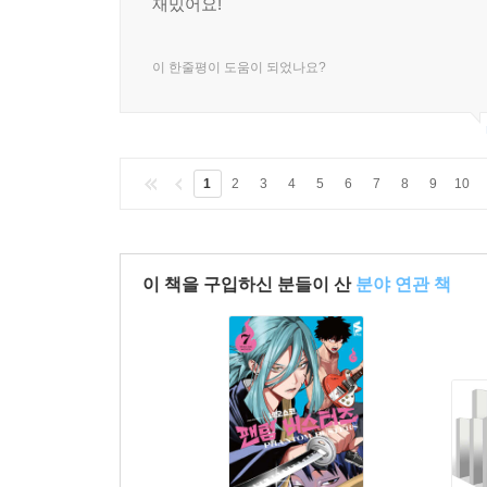
재밌어요!
이 한줄평이 도움이 되었나요?
1
2
3
4
5
6
7
8
9
10
이 책을 구입하신 분들이 산
분야 연관 책