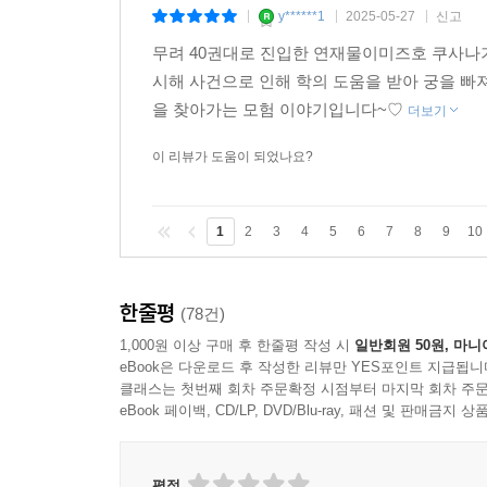
y******1
2025-05-27
신고
|
|
|
무려 40권대로 진입한 연재물이미즈호 쿠사나기
시해 사건으로 인해 학의 도움을 받아 궁을 
을 찾아가는 모험 이야기입니다~♡
더보기
이 리뷰가 도움이 되었나요?
1
2
3
4
5
6
7
8
9
10
한줄평
(78건)
1,000원 이상 구매 후 한줄평 작성 시
일반회원 50원, 마니
eBook은 다운로드 후 작성한 리뷰만 YES포인트 지급됩니
클래스는 첫번째 회차 주문확정 시점부터 마지막 회차 주문
eBook 페이백, CD/LP, DVD/Blu-ray, 패션 및 판매금
평점