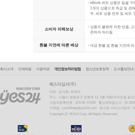
eBook 세트 상품은 일괄 
1개의 상품으로 취급 및 판매
우, 세트 상품 전부 및 세트
상품의 불량에 의한 반품, 교
소비자 피해보상
준하여 처리됨
환불 지연에 따른 배상
대금 환불 및 환불 지연에 
회사소개
인재채용
이용약관
개인정보처리방침
청소년보호정책
도서홍보안내
대표 : 김석환, 최세라
주소 : 서울시 영등포구 은행로 11, 5층~6층(여의도동,일신
사업자등록번호 : 229-81-37000 통신판매업신고 : 제 200
이메일 : yes24help@yes24.com 호스팅 서비스사업자 :
Copyright ⓒ YES24 Corp. All Rights Reserved.