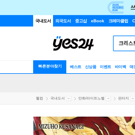
국내도서
외국도서
중고샵
eBook
크레마클럽
C
빠른분야찾기
베스트
신상품
이벤트
바이백
매
웰컴
국내도서
만화/라이트노벨
판타지