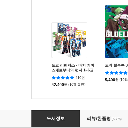
도쿄 리벤저스 - 바지 케이
코믹 블루록 3
스케로부터의 편지 1~6권
세트
410건
5,400
원
(10%
32,400
원
(10% 할인)
새벽의 연화 43
도서정보
리뷰/한줄평
(52/78)