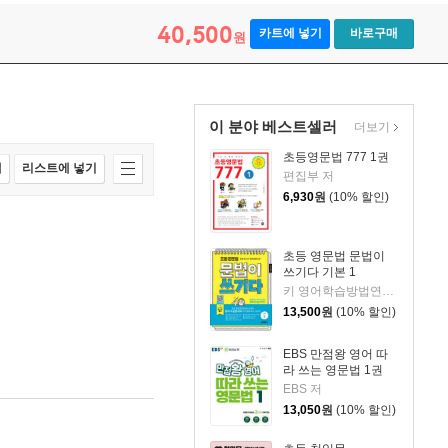
40,500
카트에 넣기
바로구매
원
이 분야 베스트셀러
더보기
초등영문법 777 1권
매
리스트에 넣기
편집부 저
6,930
원
(10% 할인)
초등 영문법 문법이
쓰기다 기본 1
키 영어학습방법연구소 저
13,500
원
(10% 할인)
EBS 만점왕 영어 따
라 쓰는 영문법 1권
EBS 저
13,050
원
(10% 할인)