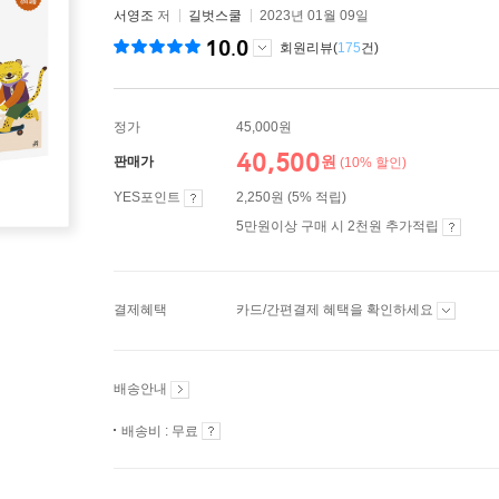
서영조
저
길벗스쿨
2023년 01월 09일
10.0
회원리뷰(
175
건)
정가
45,000원
40,500
원
판매가
(10% 할인)
YES포인트
2,250원 (5% 적립)
5만원이상 구매 시 2천원 추가적립
결제혜택
카드/간편결제 혜택을 확인하세요
배송안내
배송비 : 무료