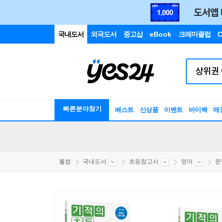
국내도서
외국도서
중고샵
eBook
크레마클럽
C
빠른분야찾기
베스트
신상품
이벤트
바이백
매
웰컴
국내도서
초등참고서
영어
문