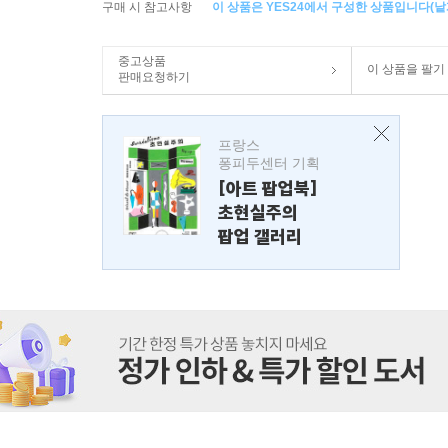
구매 시 참고사항
이 상품은 YES24에서 구성한 상품입니다(낱개
중고상품
이 상품을 팔기
판매요청하기
프랑스
퐁피두센터 기획
[아트 팝업북]
초현실주의
팝업 갤러리