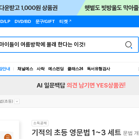
D/LP
DVD/BD
문구
/GIFT
티켓
장안내
채널예스
사락
예스펀딩
클래스24
독서유형검사
RBTI Lab
독서유형검사
AI 일문백답
의견 남기면 YES상품권!
법(초등)
소득공제
기적의 초등 영문법 1~3 세트
문법 