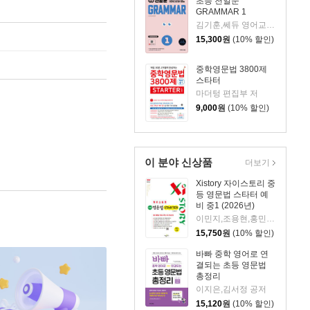
초등 천일문
GRAMMAR 1
김기훈,쎄듀 영어교육연구센터 저
15,300
원
(10% 할인)
중학영문법 3800제
스타터
마더텅 편집부 저
9,000
원
(10% 할인)
이 분야 신상품
더보기
Xistory 자이스토리 중
등 영문법 스타터 예
비 중1 (2026년)
이민지,조용현,홍민석 공저
15,750
원
(10% 할인)
바빠 중학 영어로 연
결되는 초등 영문법
총정리
이지은,김서정 공저
15,120
원
(10% 할인)