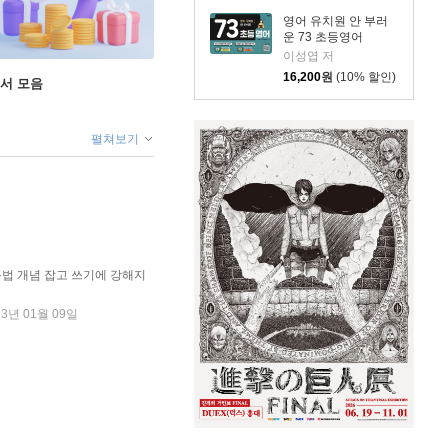
영어 유치원 안 부러
운 73 초등영어
이성엽 저
16,200
원
(10% 할인)
도서 모음
펼쳐보기
법 개념 잡고 쓰기에 강해지
23년 01월 09일