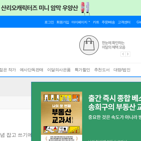
로그인
회원가입
마이페이지
카트
주문/배송
고객센터
Gl
젊은 작가
예사단독판매
이달의사은품
특가할인
추천도서
대량/법인
개념 잡고 쓰기에 강해지는 초등 필수 문법서
[ 전3권 ]