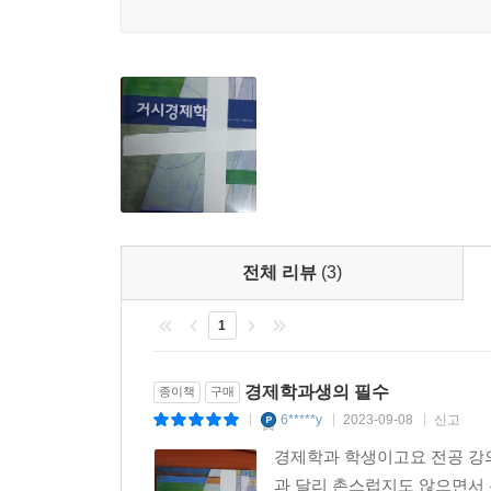
전체 리뷰
(3)
1
경제학과생의 필수
종이책
구매
6*****y
2023-09-08
신고
|
|
|
경제학과 학생이고요 전공 강의