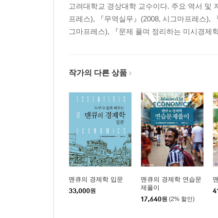
고려대학교 경상대학 교수이다. 주요 역서 및 저서
프레스), 『무역실무』(2008, 시그마프레스), 『계량
그마프레스), 『문제 풀며 정리하는 미시경제학』(20
작가의 다른 상품
맨큐의 경제학 입문
맨큐의 경제학 연습문
제풀이
33,000
원
4
17,640
원
(2% 할인)