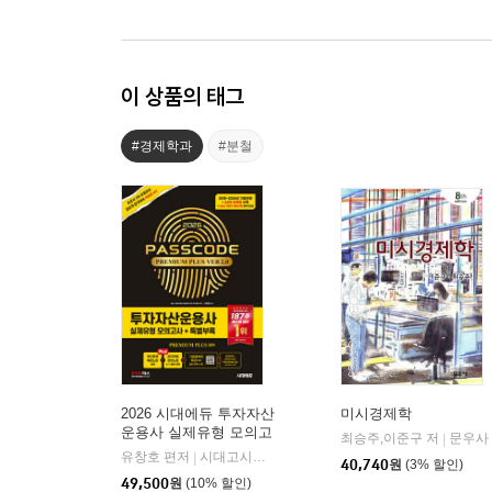
이 상품의 태그
#경제학과
#분철
2026 시대에듀 투자자산
미시경제학
운용사 실제유형 모의고
최승주,이준구 저
문우사
|
사 + 특별부록 PASSCO
유창호 편저
시대고시기획 시대교육
|
40,740
원
(3% 할인)
DE Premium Plus ver
49,500
원
(10% 할인)
2.0