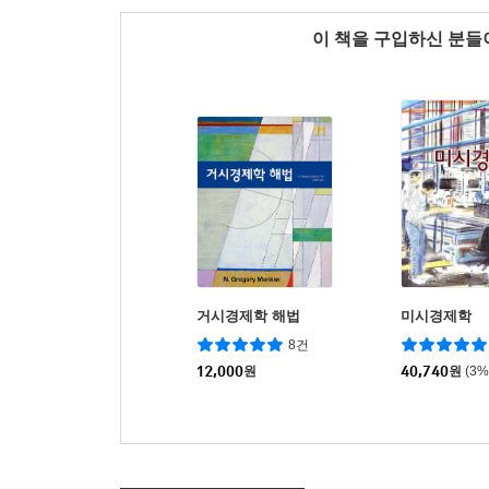
이 책을 구입하신 분
거시경제학 해법
미시경제학
8건
12,000
원
40,740
원
(3