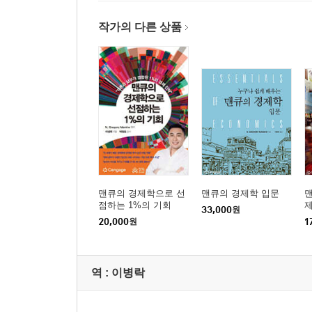
제16장 경제 변동의 동태 모형
제17장 안정화 정책에 관한 대안적 관점
작가의 다른 상품
제18장 정부채무 및 재정적자
제19장 금융제도 : 기회 및 위험
제20장 소비 및 투자의 미시경제적 기초
맨큐의 경제학으로 선
맨큐의 경제학 입문
점하는 1%의 기회
33,000
원
20,000
원
1
역 :
이병락