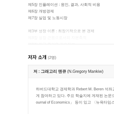
제5장 인플레이션 : 원인, 결과, 사회적 비용
제6장 개방경제
제7장 실업 및 노동시장
제3부 성장 이론 : 최장기적으로 본 경제
제8장 성장 근원으로서의 자본축적
제9장 인구 증가와 기술진보
제10장 성장 경험과 정책
저자 소개
(2명)
제4부 경기순환 이론 : 단기적으로 본 경제
제11장 경제 변동 입문
저 :
그래고리 맨큐
(N.Gregory Mankiw)
제12장 총수요 I：IS－LM?모형의 도출
제13장 총수요 II：IS－LM?모형의 응용
하버드대학교 경제학과 Rebert M. Beren
제14장 개방경제에 관한 재논의：먼델－플레밍 모
게 참여하고 있다. 주요 학술지에 게재된 논문으로 「Americ
제15장 총공급과 인플레이션 및 실업의 단기적 상
ournal of Economics」 등이 있고 〈뉴
제5부 거시경제 이론 및 정책의 논제