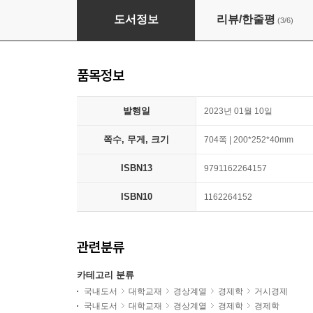
거시경제학
도서정보
리뷰/한줄평
(3/6)
품목정보
발행일
2023년 01월 10일
쪽수, 무게, 크기
704쪽 | 200*252*40mm
ISBN13
9791162264157
ISBN10
1162264152
관련분류
카테고리 분류
국내도서
대학교재
경상계열
경제학
거시경제
국내도서
대학교재
경상계열
경제학
경제학