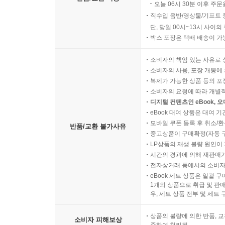
오늘 00시 ~ 06시 30분 
반품/교환 비용
오늘 06시 30분 이후 주문
직수입 음반/영상물/기프트 
단, 당일 00시~13시 사이
박스 포장은 택배 배송이 가
소비자의 책임 있는 사유로 
소비자의 사용, 포장 개봉에 
복제가 가능한 상품 등의 포장을 
소비자의 요청에 따라 개별
디지털 컨텐츠인 eBook, 
eBook 대여 상품은 대여 기
모바일 쿠폰 등록 후 취소/환
반품/교환 불가사유
중고상품이 구매확정(자동 
LP상품의 재생 불량 원인이 기
시간의 경과에 의해 재판매가
전자상거래 등에서의 소비자
eBook 세트 상품은 일괄 
1개의 상품으로 취급 및 판매
우, 세트 상품 전부 및 세트