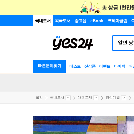
국내도서
외국도서
중고샵
eBook
크레마클럽
C
빠른분야찾기
베스트
신상품
이벤트
바이백
매
웰컴
국내도서
대학교재
경상계열