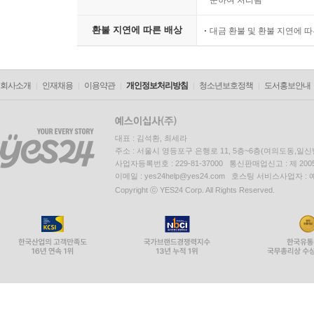
상품의 불량에 의한 반품, 교
소비자 피해보상
준하여 처리됨
환불 지연에 따른 배상
대금 환불 및 환불 지연에 
회사소개
인재채용
이용약관
개인정보처리방침
청소년보호정책
도서홍보안내
대표 : 김석환, 최세라
주소 : 서울시 영등포구 은행로 11, 5층~6층(여의도동,일신
사업자등록번호 : 229-81-37000 통신판매업신고 : 제 200
이메일 : yes24help@yes24.com 호스팅 서비스사업자 :
Copyright ⓒ YES24 Corp. All Rights Reserved.