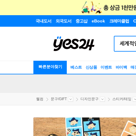
국내도서
외국도서
중고샵
eBook
크레마클럽
C
빠른분야찾기
베스트
신상품
이벤트
바이백
매
웰컴
문구/GIFT
디자인문구
스티커/테잎