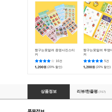
짱구는못말려 증명사진스티
짱구는못말려 투명
커
커
10건
5건
1,200
원
(20% 할인)
1,200
원
(20% 할인)
짱구는못말려 포즈스티커
상품정보
리뷰/한줄평
(7/17)
품목정보