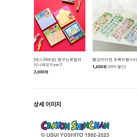
[예스24배송] 짱구는못말려
빨강머리앤 초록지붕스
미니메모지ver.2
1,600
원
(20% 할인)
2,000
원
상세 이미지