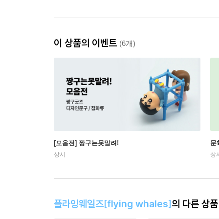
이 상품의 이벤트
(6개)
[모음전] 짱구는못말려!
문
상시
상
플라잉웨일즈[flying whales]
의 다른 상품