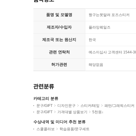
품명 및 모델명
짱구는못말려 포즈스티커
제조자/수입자
플라잉웨일즈
제조국 또는 원산지
한국
관련 연락처
예스이십사 고객센터 1544-3
허가관련
해당없음
관련분류
카테고리 분류
문구/GIFT
디자인문구
스티커/테잎
패턴/그래픽스티커
문구/GIFT
가격대별 상품보기
5천원↓
수상내역 및 미디어 추천 분류
스쿨콜라보
학습용품/문구세트