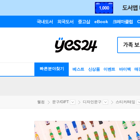
국내도서
외국도서
중고샵
eBook
크레마클럽
C
빠른분야찾기
베스트
신상품
이벤트
바이백
매
웰컴
문구/GIFT
디자인문구
스티커/테잎