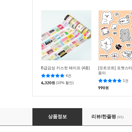
B급감성 키스컷 테이프 (4종)
[모트모트] 포켓스티커
옹이
4건
1건
4,320
원
(10% 할인)
990
원
리훈 슬기로운 음주생활 리무버블스티커 소주 맥
상품정보
리뷰/한줄평
(0/1)