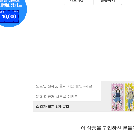
파트너샵
공유하기
노르잇 신제품 출시 기념 할인&사은품 증정!
문학 디퓨저 사은품 이벤트
스킵과 로퍼 2차 굿즈
이 상품을 구입하신 분