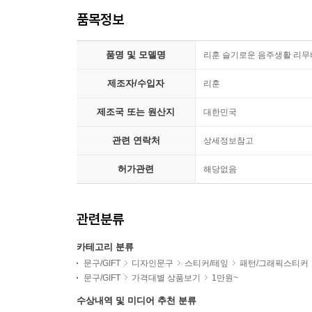
품목정보
품명 및 모델명
리훈 슬기로운 음주생활 리무
제조자/수입자
리훈
제조국 또는 원산지
대한민국
관련 연락처
상세정보참고
허가관련
해당없음
관련분류
카테고리 분류
문구/GIFT
디자인문구
스티커/테잎
패턴/그래픽스티커
문구/GIFT
가격대별 상품보기
1만원~
수상내역 및 미디어 추천 분류