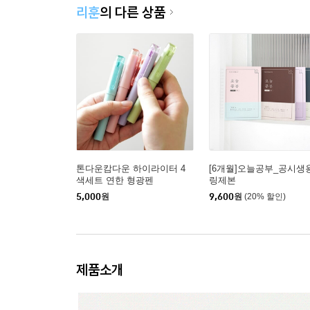
리훈
의 다른 상품
톤다운캄다운 하이라이터 4
[6개월]오늘공부_공시생
색세트 연한 형광펜
링제본
5,000
원
9,600
원
(20% 할인)
제품소개