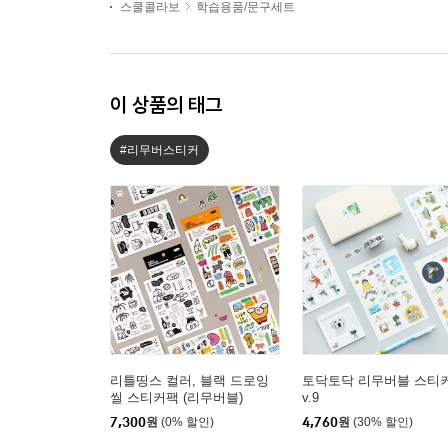
스쿨콜라보
학습용품/문구세트
이 상품의 태그
#리무버스티커
리틀띵스 컬러, 블랙 드로잉
토닥토닥 리무버블 스티
씰 스티커팩 (리무버블)
v.9
7,300
원
(0% 할인)
4,760
원
(30% 할인)