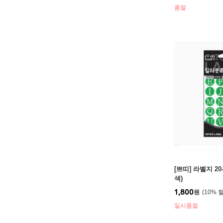
품절
[쁘띠] 라벨지 20
색)
1,800
원
10
%
일시품절