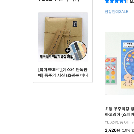
8
한정판매SALE
[북마크GIFT][예스24 단독판
매] 동주의 서신 (초판본 미니
북+별헤는밤 연필세트+육필
원고 엽서세트+필사노트)
초등 우주최강 칭
하고있어 (스티커
모으기판 인디고
YES24발송 GIF
3,420
원
10
%