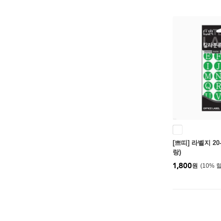
[쁘띠] 라벨지 20
랑)
1,800
원
10
%