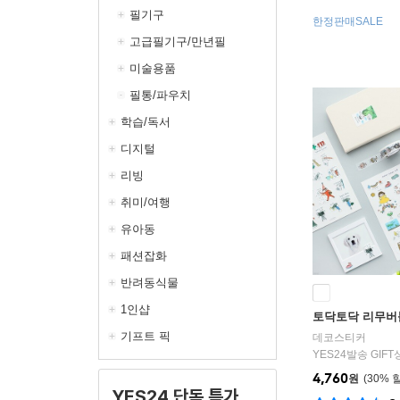
필기구
한정판매SALE
고급필기구/만년필
미술용품
필통/파우치
학습/독서
디지털
리빙
취미/여행
유아동
패션잡화
반려동식물
1인샵
토닥토닥 리무버블
기프트 픽
데코스티커
YES24발송 GIF
4,760
원
30
%
YES24 단독 특가