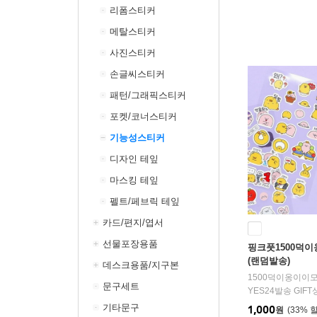
리폼스티커
메탈스티커
사진스티커
손글씨스티커
패턴/그래픽스티커
포켓/코너스티커
기능성스티커
디자인 테잎
마스킹 테잎
펠트/페브릭 테잎
카드/편지/엽서
선물포장용품
핑크풋1500덕
(랜덤발송)
데스크용품/지구본
문구세트
YES24발송 GIF
기타문구
1,000
원
33
%