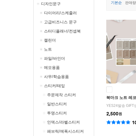
기본순
판매량
디자인문구
다이어리/스케줄러
고급비즈니스 문구
스터디플래너/컨셉북
캘린더
노트
파일/바인더
메모용품
사무/학습용품
스티커/테잎
주문제작 스티커
북마크 노트 레
일반스티커
YES24발송 GIF
투명스티커
2,500
원
인덱스/라벨스티커
1
패브릭/에폭시스티커