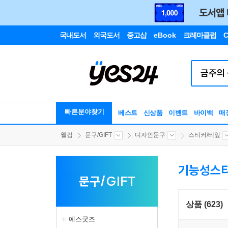
국내도서
외국도서
중고샵
eBook
크레마클럽
C
빠른분야찾기
베스트
신상품
이벤트
바이백
매
웰컴
문구/GIFT
디자인문구
스티커/테잎
기능성스
문구/GIFT
상품 (623)
예스굿즈