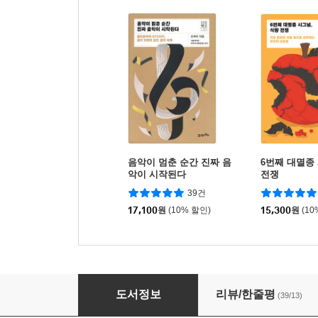
음악이 멈춘 순간 진짜 음
6번째 대멸종
악이 시작된다
전쟁
39건
17,100
원
(10% 할인)
15,300
원
(10
우리는 왜 타인의 욕망을 욕망하는가
도서정보
리뷰/한줄평
(39/13)