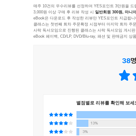
랑하는 일 등은 삶의 거대한 축복이다. 따라서 이들
만성적인 사회적 고통에 시달리는 우리에게
매주 10건의 우수리뷰를 선정하여 YES포인트 3만원을 드
가 얼마나 ‘나’다운 모습으로 살아가고 성장하며, 
3,000원 이상 구매 후 리뷰 작성 시
일반회원 300원, 마니아
인류학이 보내는 치유의 메시지
eBook은 다운로드 후 작성한 리뷰만 YES포인트 지급됩니
---「나가는 글 | 우리는 조금 더 행복해야 한다」중에서
클래스는 첫번째 회차 주문확정 시점부터 마지막 회차 주문
남에게 잘 보이려는 욕망은 특정 목표를 성취하는 
사락 독서모임으로 진행된 클래스는 사락 독서모임 게시판
사회의 압박에 의해 주입된 것이라면 이는 삶을 불
eBook 페이백, CD/LP, DVD/Blu-ray, 패션 및 판매금
될 때, 우리 사회는 몸을 ‘착한 몸’과 ‘그렇지 않
않은 몸’은 사회적 압박을 받는 환경에 놓인다.
38
명
이는 비단 몸에 국한된 이야기가 아니다. 타인의
역할’에서부터 ‘정상가족’, ‘가족주의 문화’, ‘젠
틈새에서 그 원인을 찾으며, 다양한 사례와 통계를
현재 한국 사회는 끊임없는 혼란과 갈등을 거듭
별점별로 리뷰를 확인해 보세
자유로워지는 것, 자신을 들여다보고 자신의 진정한
지향적 삶에 대한 사회문화적 고찰을 통해 모두가 
13%
사회적 고통을 치유하는 일은 한 사람을 치유하는 
3%