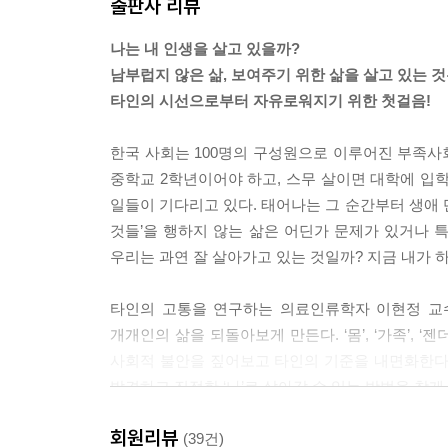
출판사 리뷰
---「2부 | 우리는 가족이지만 타인이다」중에서
나는 내 인생을 살고 있을까?
가치관은 인간이 자신이 속한 세상을 바라보는 관점으
남부럽지 않은 삶, 보여주기 위한 삶을 살고 있는 
인이 세상을 어떻게 바라보고 세상과 자신의 접점을
타인의 시선으로부터 자유로워지기 위한 첫걸음!
치관은 사회 변동의 속도를 따라가지 못했다. 오히려
별 간의 갈등이 깊어졌다. 이는 다양한 사회 문제를
한국 사회는 100명의 구성원으로 이루어진 부족사회
---「3부 | 완전한 행복을 위한 젠더 해방」중에서
중학교 2학년이어야 하고, 스무 살이면 대학에 입
일들이 기다리고 있다. 태어나는 그 순간부터 생애 
한국사회는 다른 국가와 달리 유독 타인의 욕망이 
것들’을 행하지 않는 삶은 어딘가 문제가 있거나 
억압적일 수밖에 없다. 이를테면 “남부럽지 않은 삶
우리는 과연 잘 살아가고 있는 것일까? 지금 내가 
어 보았을 것이다. 이 말을 곱씹어보면, 기본적으로 
로 원하는 삶을 삶의 중심에 두는 게 아니다. ‘나는
타인의 고통을 연구하는 의료인류학자 이현정 교수는 
욕망에 삶의 조건을 두는 것이라 할 수 있다.
개개인의 삶을 되돌아보게 만든다. ‘몸’, ‘가족’,
---「4부 | 오늘부터 타인 지향적 삶과 이별합니다
사회적 불안을 짚어보고 타인의 기준을 내면화한다
발견하고 진정한 ‘나’로 살아갈 수 있는 방법을 찾게
몸, 가족, 젠더는 내 삶의 제약으로 작용할 수 있
삶의 요소이다. 나를 가꾸고 드러내는 일, 가족과 함
회원리뷰
차별, 배제, 혐오, 불안에 갇힌 한국 사회
(39건)