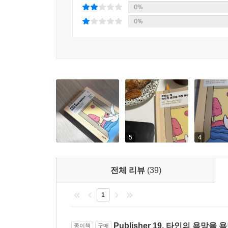
점점 더 감당할 수 없는 문제에 봉착하게 될 것이다
0%
자신의 ‘나다움’을 찾아 살아나갈 수 있도록 관용
0%
책이 모든 이들에게 생각할 거리를 던져주고, 자신의
이 책은 총 4부로 구성되어 있다.
1부에서는 우리 ‘몸’을 둘러싼 타인의 시선과 인
필요성을 부추긴다. 이는 신체에 대한 억압이자 사
진단하고, 몸에 대한 시선이 자유로워질 때 진정한
한국 사회에 미친 영향을 파악한다. 이를 통해 한국
5
4
3부에서는 혐오의 시대를 살아가는 한국 사회의 
사회가 직면한 젠더, 세대의 갈등 문제를 제대로 인
전체 리뷰
(39)
개인의 삶을 지배하는 한국 사회의 모습을 진단하
무엇인지 살펴본다.
1
Publisher 19. 타인의 욕망
종이책
구매