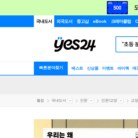
국내도서
외국도서
중고샵
eBook
크레마클럽
C
빠른분야찾기
베스트
신상품
이벤트
바이백
매
웰컴
국내도서
인문
인문/교양
교양