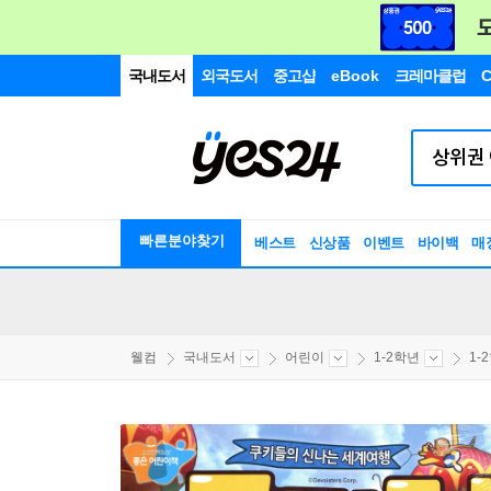
국내도서
외국도서
중고샵
eBook
크레마클럽
C
빠른분야찾기
베스트
신상품
이벤트
바이백
매
웰컴
국내도서
어린이
1-2학년
1-