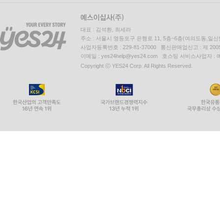
대표 : 김석환, 최세라
주소 : 서울시 영등포구 은행로 11, 5층~6층(여의도동,일신
사업자등록번호 : 229-81-37000 통신판매업신고 : 제 200
이메일 : yes24help@yes24.com 호스팅 서비스사업자 :
Copyright ⓒ YES24 Corp. All Rights Reserved.