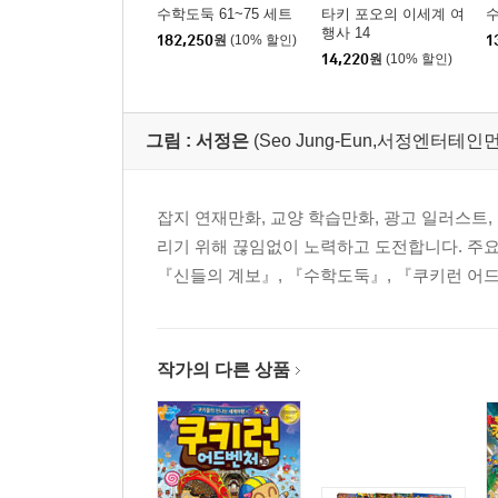
수학도둑 61~75 세트
타키 포오의 이세계 여
수
행사 14
182,250
원
(10% 할인)
1
14,220
원
(10% 할인)
그림 :
서정은
(Seo Jung-Eun,서정엔터테인
잡지 연재만화, 교양 학습만화, 광고 일러스트,
리기 위해 끊임없이 노력하고 도전합니다. 주요 
『신들의 계보』, 『수학도둑』, 『쿠키런 어드
작가의 다른 상품