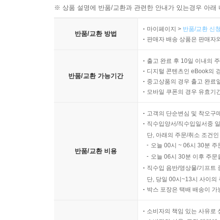
※ 상품 설명에 반품/교환과 관련한 안내가 있는경우 아래 
마이페이지 >
반품/교환 신청
반품/교환 방법
판매자 배송 상품은 판매자와
출고 완료 후 10일 이내의 
디지털 콘텐츠인 eBook의 
반품/교환 가능기간
중고상품의 경우 출고 완료일
모바일 쿠폰의 경우 유효기간(
고객의 단순변심 및 착오구
직수입양서/직수입일서중 일
단, 아래의 주문/취소 조건인
오늘 00시 ~ 06시 30분 
반품/교환 비용
오늘 06시 30분 이후 주문
직수입 음반/영상물/기프트 
단, 당일 00시~13시 사이
박스 포장은 택배 배송이 가
소비자의 책임 있는 사유로 