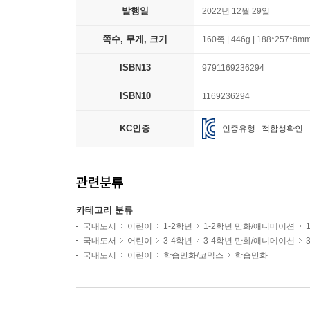
발행일
2022년 12월 29일
쪽수, 무게, 크기
160쪽 | 446g | 188*257*8m
ISBN13
9791169236294
ISBN10
1169236294
KC인증
인증유형 : 적합성확인
관련분류
카테고리 분류
국내도서
어린이
1-2학년
1-2학년 만화/애니메이션
국내도서
어린이
3-4학년
3-4학년 만화/애니메이션
국내도서
어린이
학습만화/코믹스
학습만화