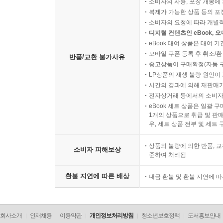
소비자의 사용, 포장 개봉에 
복제가 가능한 상품 등의 포장을 
소비자의 요청에 따라 개별
디지털 컨텐츠인 eBook, 
eBook 대여 상품은 대여 기
모바일 쿠폰 등록 후 취소/환
반품/교환 불가사유
중고상품이 구매확정(자동 
LP상품의 재생 불량 원인이 기
시간의 경과에 의해 재판매가
전자상거래 등에서의 소비자
eBook 세트 상품은 일괄 
1개의 상품으로 취급 및 판매
우, 세트 상품 전부 및 세트
상품의 불량에 의한 반품, 교
소비자 피해보상
준하여 처리됨
환불 지연에 따른 배상
대금 환불 및 환불 지연에 
회사소개
인재채용
이용약관
개인정보처리방침
청소년보호정책
도서홍보안내