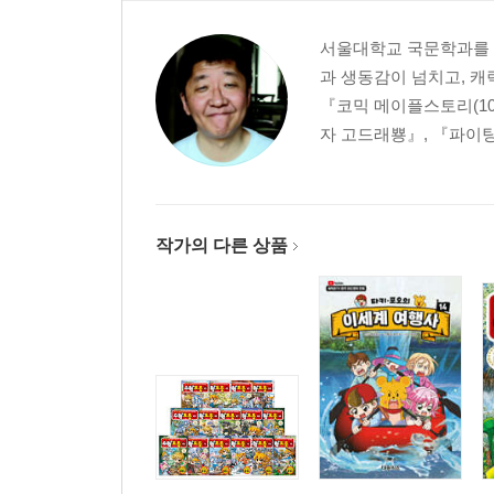
서울대학교 국문학과를 졸
과 생동감이 넘치고, 캐
『코믹 메이플스토리(10
자 고드래뿅』, 『파이팅
작가의 다른 상품