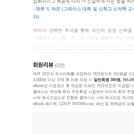
심화시키고 복음에 따라 더 신실하게 사는 법을 여러
‘선한 일을 행함, 우리의 부르심에 합당하게 행함,
- 매튜 S. 하몬 (그레이스 대학 및 신학교 신약학
충만한 행함, 하나님 가족과 함께 신실하게 행함.
자)
상호 관계 때문에 서로 화평하게 살 수 있다. 그러
세상에서의 영적 싸움”은 사탄의 현재 통치(사탄의 나
저자가 강력한 주석을 통해 자신의 성경 신학을
이 세상과 오는 세상의 의미 및 이 두 세상 간의 종
『에베소서 신학』은 그리스도의 몸에게 주신 선물
머클은 바울이 하나님의 작정 속에서 곧 구속사 속
본서의 목표는 성령의 지속적 역사로 말미암아 신
에베소서에 대한 최고의 학문과 협력한다. 에베소서의
강조하는 에베소서의 신학을 이해하기 쉽게 요약하
- 에릭 레드먼드 (무디 성경 대학교 성경학 교수)
회원리뷰
(2건)
바울은 그리스도인의 행위에 대해 할 말이 많지만,
매주 10건의 우수리뷰를 선정하여 YES포인트 3만원을 드
기반이 놓여 있다. 우리가 사랑하는 것은 하나님
3,000원 이상 구매 후 리뷰 작성 시
일반회원 300원, 마니아
때문이다.
eBook은 다운로드 후 작성한 리뷰만 YES포인트 지급됩니
클래스는 첫번째 회차 주문확정 시점부터 마지막 회차 주문
사락 독서모임으로 진행된 클래스는 사락 독서모임 게시판
eBook 페이백, CD/LP, DVD/Blu-ray, 패션 및 판매금