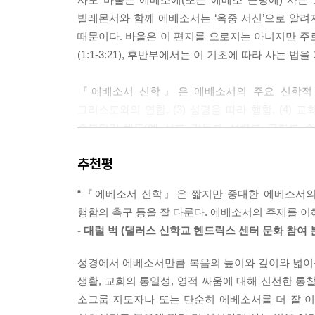
빌레몬서와 함께 에베소서는 ‘옥중 서신’으로 알려져 
때문이다. 바울은 이 편지를 오로지는 아니지만 주로 이
(1:1-3:21), 후반부에서는 이 기초에 따라 사는 법을 가
『에베소서 신학』은 에베소서의 주요 신학적 특징
그리스도와의 연합, (3) 성령을 따라 행함, (4)
중복되긴 해도(예. 신론, 기독론, 성령론, 교회론, 
있는 것이나 땅에 있는 것이 다 그리스도 안에서 통일
추천평
대한 하나님의 뜻(선택, 구속, 양자/기업, 견인,
포함함), 기도에 대한 하나님의 뜻(바울의 두 기도
“『에베소서 신학』은 짧지만 중대한 에베소서의 
행함의 촉구 등을 잘 다룬다. 에베소서의 주제를 이
2장은 에베소서에 나타난 그리스도와의 연합 교리를 
- 대럴 벅 (댈러스 신학교 헨드릭스 센터 문화 참여 
가지 개념을 해설한다. 3장, “성령을 따라 행함”은 
죄로 죽은 것, 외인과 나그네로 사는 것, 헛된 생각
성경에서 에베소서만큼 복음의 높이와 깊이와 넓이를
삶이 어떻게 하나님이 우리를 위해 그리스도 안에
생활, 교회의 통일성, 영적 싸움에 대해 신선한 통
주의를 기울인다. 이때 성령 안에서 행하는 것은 다
소그룹 지도자나 또는 단순히 에베소서를 더 잘 이