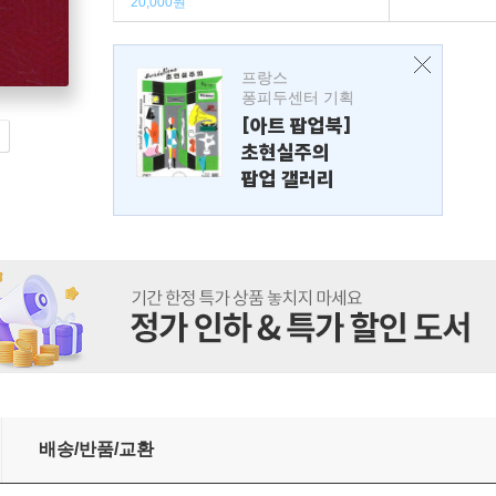
20,000원
프랑스
퐁피두센터 기획
[아트 팝업북]
초현실주의
팝업 갤러리
배송/반품/교환