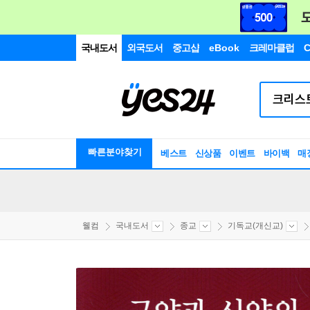
국내도서
외국도서
중고샵
eBook
크레마클럽
C
빠른분야찾기
베스트
신상품
이벤트
바이백
매
웰컴
국내도서
종교
기독교(개신교)