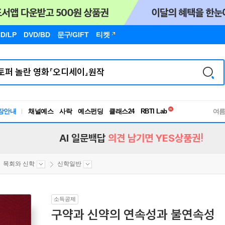
D/LP
DVD/BD
문구
/GIFT
티켓
독서유형검사
RBTI Lab
장안내
채널예스
사락
예스펀딩
클래스24
여
독서유형검사
AI 일문백답
의견 남기면 YES상품권!
목회와 신학
신학일반
소득공제
구약과 신약의 연속성과 불연속성