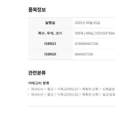
품목정보
발행일
2022년 08월 01일
쪽수, 무게, 크기
335쪽 | 469g | 153*224*30
ISBN13
9788960927230
ISBN10
8960927236
관련분류
카테고리 분류
국내도서
종교
기독교(개신교)
목회와 신학
신학일반
국내도서
종교
기독교(개신교)
목회와 신학
설교/성