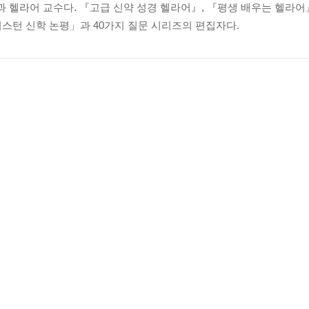
헬라어 교수다. 『고급 신약 성경 헬라어』, 『평생 배우는 헬라어
이스턴 신학 논평」과 40가지 질문 시리즈의 편집자다.
용하는가┃모형론의 적절한 역할은 무엇인가┃구약의 회복 예언은 어
떻게 구원받았는가┃구약 율법은 오늘날 어떻게 적용되어야 하는가
와 이스라엘은 뚜렷이 다른가┃로마서 11장 26절과 갈라디아서