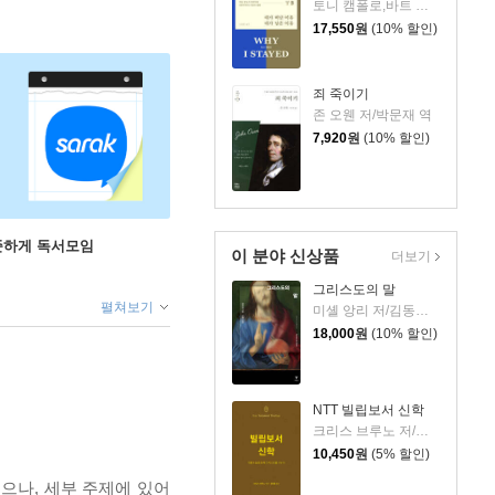
토니 캠폴로,바트 캠폴로 저/노종문 역
17,550
원
(10% 할인)
죄 죽이기
존 오웬 저/박문재 역
7,920
원
(10% 할인)
꾸준하게 독서모임
이 분야 신상품
더보기
그리스도의 말
펼쳐보기
미셸 앙리 저/김동규 역
18,000
원
(10% 할인)
NTT 빌립보서 신학
크리스 브루노 저/권대영 역
10,450
원
(5% 할인)
으나, 세부 주제에 있어