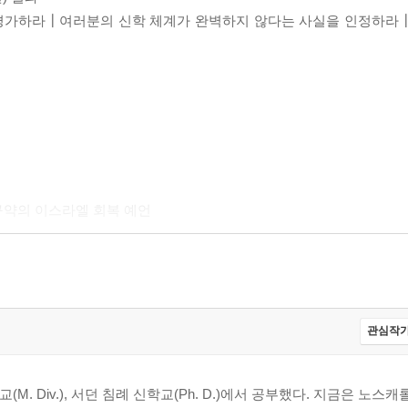
평가하라┃여러분의 신학 체계가 완벽하지 않다는 사실을 인정하라┃
약의 이스라엘 회복 예언
을 오늘날 적용하기
관심작가
와 이스라엘은 뚜렷이 다른가┃로마서 11장 26절과 갈라디아서
학교(M. Div.), 서던 침례 신학교(Ph. D.)에서 공부했다. 지금은 