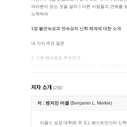
여러분이 믿는 것을 알라┃다른 사람들의 견해를 
노력하라
1장 불연속성과 연속성의 신학 체계에 대한 소개
네 가지 주요 질문
1. 기본 해석법은 무엇인가
문자적인가 상징적인가┃모형론의 적절한 역할┃구
2. 언약 간의 관계는 무엇인가
저자 소개
조건적인가 무조건적인가┃구약 성도의 구원┃율법
(2명)
3. 이스라엘과 교회 간의 관계는 무엇인가
저 :
벤저민 머클
(Benjamin L. Merkle)
교회는 이스라엘을 대체하거나 성취하는가, 교회
해석하는가
리폼드 성경 대학(B. R. E.), 웨스트민스터 신