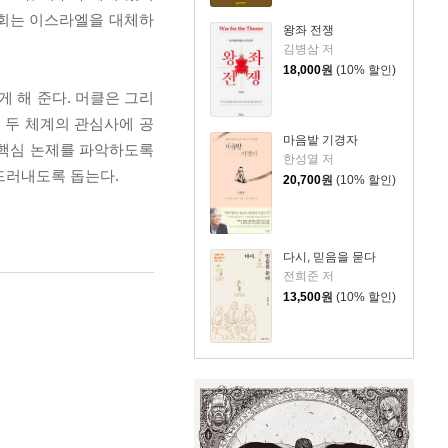
교회는 이스라엘을 대체하
왕좌 전쟁
김병삼 저
18,000
원
(10% 할인)
 해 준다. 머클은 그리
 두 체계의 관심사에 공
마음밭 기경자
 핵심 논제를 파악하도록
한성열 저
드러내도록 돕는다.
20,700
원
(10% 할인)
다시, 믿음을 묻다
전희준 저
13,500
원
(10% 할인)