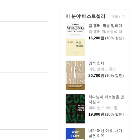
이 분야 베스트셀러
더보기
팀 켈러, 죄를 말하다
팀 켈러 저/윤종석 역
16,200
원
(10% 할인)
영적 침체
마틴 로이드 존스 저/정상윤 역
20,700
원
(10% 할인)
하나님이 커브볼을 던
지실 때
피터 엔스 저/노동래 역
19,800
원
(10% 할인)
내가 떠난 이유, 내가
남은 이유