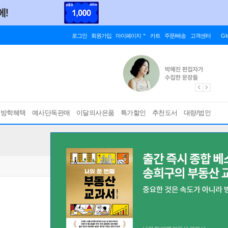
로그인
회원가입
마이페이지
카트
주문/배송
고객센터
Gl
름방학혜택
예사단독판매
이달의사은품
특가할인
추천도서
대량/법인