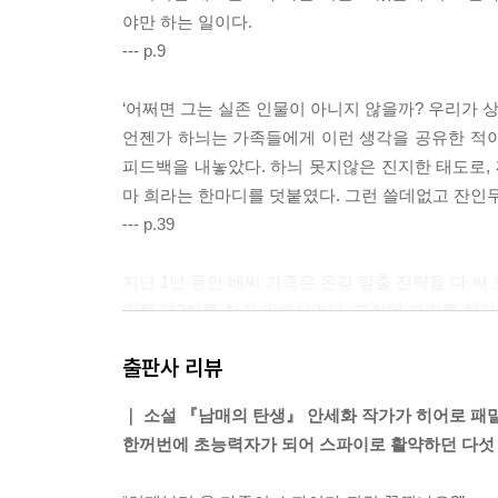
야만 하는 일이다.
--- p.9
‘어쩌면 그는 실존 인물이 아니지 않을까? 우리가 상
언젠가 하늬는 가족들에게 이런 생각을 공유한 적이 
피드백을 내놓았다. 하늬 못지않은 진지한 태도로, 
마 희라는 한마디를 덧붙였다. 그런 쓸데없고 잔인무
--- p.39
지난 1년 동안 배씨 가족은 온갖 탈출 전략을 다 
만한 제3자를 찾기 위해서였다. 그런데 그이를 찾지
“그럼 이제 어쩌죠?”
출판사 리뷰
하늬가 모두의 생각을 대변해서 말했다. 그렇지만 가
만 이어 갈 뿐이었다. 그런데 그때, 같은 게임에 참
｜ 소설 『남매의 탄생』 안세화 작가가 히어로 패
“힘을 합쳐야죠.”
한꺼번에 초능력자가 되어 스파이로 활약하던 다섯
--- p.97