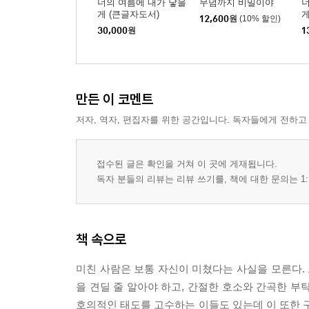
너의 여름에 내가 닿을
무덤까지 비밀이야
너
게 (큰글자도서)
12,600
원
(10% 할인)
30,000
원
1
만든 이 코멘트
저자, 역자, 편집자를 위한 공간입니다. 독자들에게 전하고
접수된 글은 확인을 거쳐 이 곳에 게재됩니다.
독자 분들의 리뷰는 리뷰 쓰기를, 책에 대한 문의는 1:
책 속으로
미친 사람은 보통 자신이 미쳤다는 사실을 모른다. 
을 견딜 줄 알아야 하고, 간절한 호소와 간곡한 부
호의적인 태도를 고수하는 이들도 있는데 이 또한 구