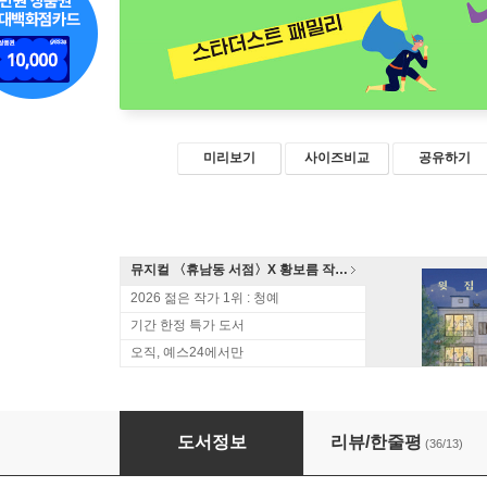
미리보기
사이즈비교
공유하기
뮤지컬 〈휴남동 서점〉X 황보름 작가 북토크
2026 젊은 작가 1위 : 청예
기간 한정 특가 도서
오직, 예스24에서만
스타더스트 패밀리
도서정보
리뷰/한줄평
(36/13)