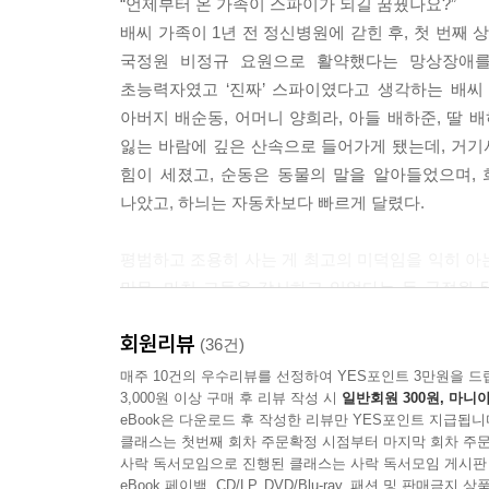
“언제부터 온 가족이 스파이가 되길 꿈꿨나요?”
“일가족?”
배씨 가족이 1년 전 정신병원에 갇힌 후, 첫 번째
“아, 어쩌면 당신도 알지 몰라. 한때 국정원 스파이
국정원 비정규 요원으로 활약했다는 망상장애를 
“일가족이 국정원 스파이로?”
초능력자였고 ‘진짜’ 스파이였다고 생각하는 배씨
그 순간 한위의 표정이 프로답지 않게 굳었다. 그리
아버지 배순동, 어머니 양희라, 아들 배하준, 딸 
“그 가족이 아직 살아 있어?”
잃는 바람에 깊은 산속으로 들어가게 됐는데, 거기
--- p.145
힘이 세졌고, 순동은 동물의 말을 알아들었으며,
나았고, 하늬는 자동차보다 빠르게 달렸다.
“아무리 생각해도 우린 이번에 반드시 성공해야 했어요
그 말에 순동과 희라가 부정했다.
평범하고 조용히 사는 게 최고의 미덕임을 익히 아
“아니야. 살아 있는 한 언제나 기회는 있어.”
만무. 마치 그들을 감시하고 있었다는 듯 국정원
“그래. 감사할 것도 있고. 최소한 우리 가족은 모두 
수단과 방법을 가리지 않고 활동하는 국정원 5과 
“맞아. 다 같이 힘을 합치면 혹시 알아? 저 문을 부술
회원리뷰
영위하고 있던 어느 날, 난데없이 위험인물이자 미
(36건)
“벽을 부숴도 괜찮고.”
과연 이들은 무사히 정신병원을 탈출해 평화로운 일
매주 10건의 우수리뷰를 선정하여 YES포인트 3만원을 드
그들은 각각 철문과 시멘트 벽을 가리켰다. 그러자
3,000원 이상 구매 후 리뷰 작성 시
일반회원 300원, 마니아
“되겠냐? 하여간 머릿속이 꽃밭들이라니까. 현실적으
eBook은 다운로드 후 작성한 리뷰만 YES포인트 지급됩니
｜ 유쾌하다! 즐겁다! 명랑하다!
말을 마친 원기가 보란 듯 딱딱한 벽을 발로 쾅 찼다
클래스는 첫번째 회차 주문확정 시점부터 마지막 회차 주문
끊임없이 투닥거리다가도 결정적인 순간엔 똘똘 뭉
사락 독서모임으로 진행된 클래스는 사락 독서모임 게시판
“아니죠. 애초에 그놈의 능력 때문에 여기에 갇힌 거
좌충우돌 난리법석 우당탕탕 정신병원 탈출 소동기
eBook 페이백, CD/LP, DVD/Blu-ray, 패션 및 판매금