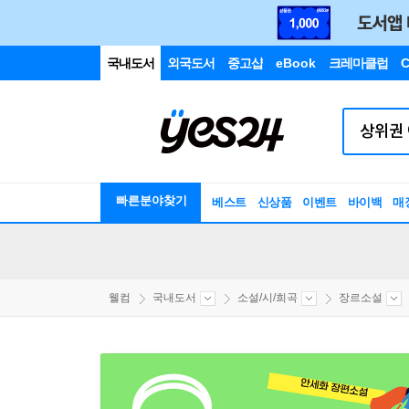
국내도서
외국도서
중고샵
eBook
크레마클럽
C
빠른분야찾기
베스트
신상품
이벤트
바이백
매
웰컴
국내도서
소설/시/희곡
장르소설