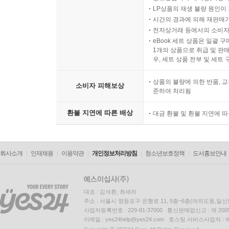
LP상품의 재생 불량 원인이 기
시간의 경과에 의해 재판매가
전자상거래 등에서의 소비자
eBook 세트 상품은 일괄 
1개의 상품으로 취급 및 판매
우, 세트 상품 전부 및 세트
상품의 불량에 의한 반품, 교
소비자 피해보상
준하여 처리됨
환불 지연에 따른 배상
대금 환불 및 환불 지연에 
회사소개
인재채용
이용약관
개인정보처리방침
청소년보호정책
도서홍보안내
대표 : 김석환, 최세라
주소 : 서울시 영등포구 은행로 11, 5층~6층(여의도동,일신
사업자등록번호 : 229-81-37000 통신판매업신고 : 제 200
이메일 : yes24help@yes24.com 호스팅 서비스사업자 :