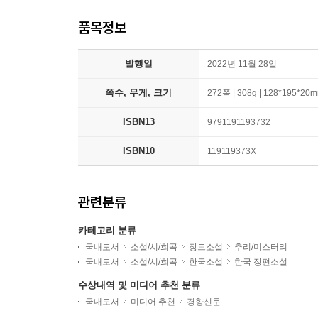
품목정보
발행일
2022년 11월 28일
쪽수, 무게, 크기
272쪽 | 308g | 128*195*20
ISBN13
9791191193732
ISBN10
119119373X
관련분류
카테고리 분류
국내도서
소설/시/희곡
장르소설
추리/미스터리
국내도서
소설/시/희곡
한국소설
한국 장편소설
수상내역 및 미디어 추천 분류
국내도서
미디어 추천
경향신문