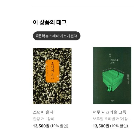
이 상품의 태그
#문학뉴스레터에소개된책
소년이 온다
너무 시끄러운 고독
한강 저
창비
보후밀 흐라발 저/이창실 역
|
13,500
원
(10% 할인)
13,500
원
(10% 할인)