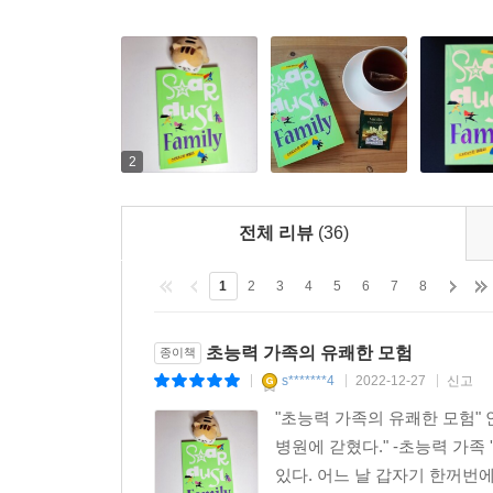
2
전체 리뷰
(36)
1
2
3
4
5
6
7
8
초능력 가족의 유쾌한 모험
종이책
s*******4
2022-12-27
신고
|
|
|
"초능력 가족의 유쾌한 모험
병원에 갇혔다." -초능력 가
있다. 어느 날 갑자기 한꺼번