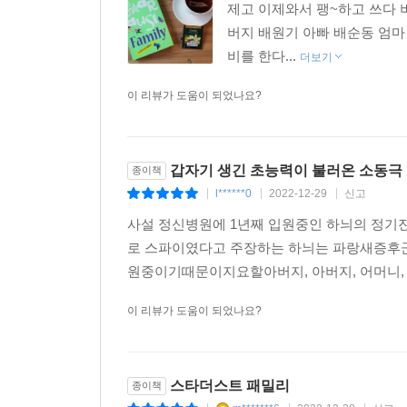
제고 이제와서 팽~하고 쓰다 
버지 배원기 아빠 배순동 엄마
비를 한다...
더보기
이 리뷰가 도움이 되었나요?
갑자기 생긴 초능력이 불러온 소동극
종이책
l******0
2022-12-29
신고
|
|
|
사설 정신병원에 1년째 입원중인 하늬의 정
로 스파이였다고 주장하는 하늬는 파랑새증후
원중이기때문이지요할아버지, 아버지, 어머니, 아
이 리뷰가 도움이 되었나요?
스타더스트 패밀리
종이책