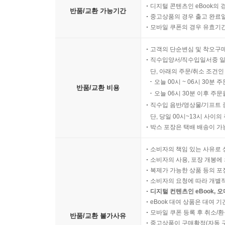
디지털 콘텐츠인 eBook의 
반품/교환 가능기간
중고상품의 경우 출고 완료일
모바일 쿠폰의 경우 유효기간(
고객의 단순변심 및 착오구
직수입양서/직수입일서중 일
단, 아래의 주문/취소 조건인
오늘 00시 ~ 06시 30분 
반품/교환 비용
오늘 06시 30분 이후 주문
직수입 음반/영상물/기프트 
단, 당일 00시~13시 사이
박스 포장은 택배 배송이 가
소비자의 책임 있는 사유로 
소비자의 사용, 포장 개봉에 
복제가 가능한 상품 등의 포장을 
소비자의 요청에 따라 개별
디지털 컨텐츠인 eBook, 
eBook 대여 상품은 대여 기
모바일 쿠폰 등록 후 취소/환
반품/교환 불가사유
중고상품이 구매확정(자동 