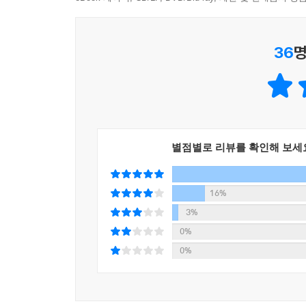
--- p.147
오로지 스토리텔링의 힘으로 청소년들의 마음을 사
36
명
장편소설이자 신작 『스타더스트 패밀리』에서는 ‘초
가족은 멋지고 정의롭기만 한 히어로가 못 된다.
능력자가 된 것도 아니다. 배씨 가족은 그저 우연
준 신묘한 짐승을 숨겨야 한다거나 특별한 능력을 
서민적이고 속물적인 욕망의 소유자이며 각자 자기 
별점별로 리뷰를 확인해 보세
하지만 단독 영화에서 혼자 모든 짐을 끌어안고 
뭉쳐 힘을 모아야 하는 ‘히어로 패밀리’라서 이
당황스러운 상황에 휘말린 배씨 가족처럼, 우리는 
16%
구현한다는 허울 좋은 명목 아래 잔인무도한 희생
3%
히어로가 되는 길을 택할지 말지는 각자의 선택에
0%
꽉 붙잡을지 말지 또한 각자의 선택에 달렸다.
0%
거듭났을까? 그들의 행보와 선택이 궁금하다면 주저 