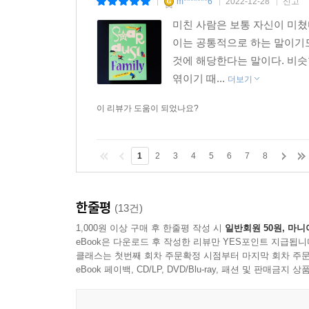
m*******6
2022-12-28
신고
|
|
|
미친 사람은 보통 자신이 미쳤다
이는 공통적으로 하는 말이기도
것에 해당한다는 말이다. 비슷
엮이기 때...
더보기
이 리뷰가 도움이 되었나요?
1
2
3
4
5
6
7
8
한줄평
(13건)
1,000원 이상 구매 후 한줄평 작성 시
일반회원 50원, 마니
eBook은 다운로드 후 작성한 리뷰만 YES포인트 지급됩니
클래스는 첫번째 회차 주문확정 시점부터 마지막 회차 주문
eBook 페이백, CD/LP, DVD/Blu-ray, 패션 및 판매금