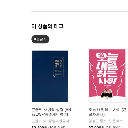
이 상품의 태그
#큰글자
큰글씨 새번역 성경 (RN
오늘 내일하는 사이 (큰
72EWF/표준새번역 대
글자도서)
단본/무지퍼/PU/반달 색
편집부 저
생명의말씀사
임봉근 등저
안온북스
|
|
인/주석 없음/뉴다크네
52,200
원
(10% 할인)
37,000
원
(0% 할인)