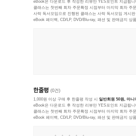
eBook은 다운로드 후 작성한 리뷰만 YES포인트 지급됩니
청소년들은 “일단 지금은 공부만 생각하고 나머지
클래스는 첫번째 회차 주문확정 시점부터 마지막 회차 주문
사락 독서모임으로 진행된 클래스는 사락 독서모임 게시판
‘메멘토 모리(Memento Mori, 죽음을 기억하라).
eBook 페이백, CD/LP, DVD/Blu-ray, 패션 및 판매금
그들 자신도 확신하지 못하는 미래만을 좇으며 바
말한다. 나아가 지금의 삶을 충실히 돌보고 가꾼 자
은호와 도희는 마침내 소소리에서 지금까지 몰랐던
만나면서 삶에 대한 성찰의 시간을 갖는다. 후회
디디는 법을 배우게 된다. 학업에 치여 지금의 나
소중함을 일깨우고 미래로 나아가는 방법을 알려 주
한줄평
(0건)
1,000원 이상 구매 후 한줄평 작성 시
일반회원 50원, 마니
eBook은 다운로드 후 작성한 리뷰만 YES포인트 지급됩니
클래스는 첫번째 회차 주문확정 시점부터 마지막 회차 주문
eBook 페이백, CD/LP, DVD/Blu-ray, 패션 및 판매금