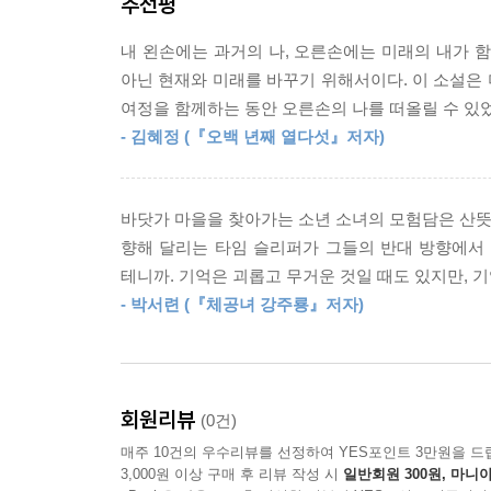
추천평
눈앞에 생생히 펼쳐지는 푸른빛 바닷가 마을 소소
내 왼손에는 과거의 나, 오른손에는 미래의 내가 
그곳을 향해 가는 두 갈래의 여정
아닌 현재와 미래를 바꾸기 위해서이다. 이 소설은 
여정을 함께하는 동안 오른손의 나를 떠올릴 수 있었
외동딸로 자란 주인공 앞에 느닷없이 나타난 친오
- 김혜정 (『오백 년째 열다섯』저자)
뛰어넘는 기발한 설정과 흥미진진한 사건 전개로 많
내놓았다. 시나리오를 전공한 작가의 작품답게 세심
마치 한 편의 영화를 보는 듯한 착각을 불러일으킨
바닷가 마을을 찾아가는 소년 소녀의 모험담은 산뜻하
인물 나은과 그녀의 단짝 수빈 사이의 애틋한 사연까
향해 달리는 타임 슬리퍼가 그들의 반대 방향에서
테니까. 기억은 괴롭고 무거운 것일 때도 있지만, 
작품 속에는 두 종류의 ‘여행’이 나온다. 하나는 
- 박서련 (『체공녀 강주룡』저자)
은호와 도희의 이야기는 3인칭 시점으로, 나은의 이
따라가다 보면 독자는 어느새 흥미롭게 사건의 퍼즐 
“미래는 바뀌어. 살아 있는 한, 바꿀 수 있지.”
회원리뷰
(0건)
‘오늘의 나’를 대하는 자세가 ‘미래의 나’도 바꾼다
매주 10건의 우수리뷰를 선정하여 YES포인트 3만원을 드
3,000원 이상 구매 후 리뷰 작성 시
일반회원 300원, 마니아
청소년기를 사계절 중 하나에 빗대자면, 생기를 