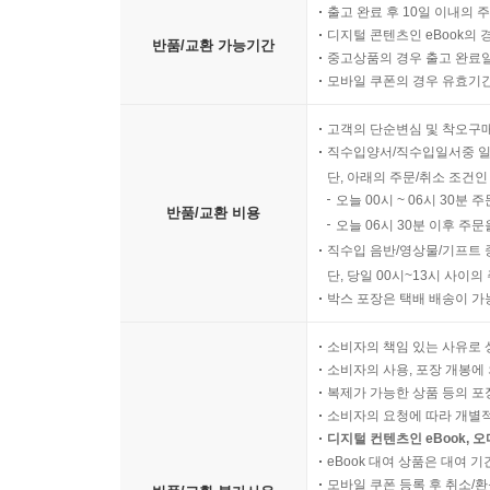
출고 완료 후 10일 이내의 
디지털 콘텐츠인 eBook의 
반품/교환 가능기간
중고상품의 경우 출고 완료일
모바일 쿠폰의 경우 유효기간(
고객의 단순변심 및 착오구
직수입양서/직수입일서중 일
단, 아래의 주문/취소 조건인
오늘 00시 ~ 06시 30분 
반품/교환 비용
오늘 06시 30분 이후 주문
직수입 음반/영상물/기프트 
단, 당일 00시~13시 사이
박스 포장은 택배 배송이 가
소비자의 책임 있는 사유로 
소비자의 사용, 포장 개봉에 
복제가 가능한 상품 등의 포장을 
소비자의 요청에 따라 개별
디지털 컨텐츠인 eBook, 
eBook 대여 상품은 대여 기
모바일 쿠폰 등록 후 취소/환