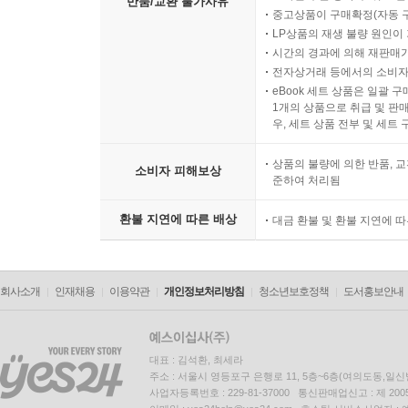
반품/교환 불가사유
중고상품이 구매확정(자동 
LP상품의 재생 불량 원인이 기
시간의 경과에 의해 재판매가
전자상거래 등에서의 소비자
eBook 세트 상품은 일괄 
1개의 상품으로 취급 및 판매
우, 세트 상품 전부 및 세트
상품의 불량에 의한 반품, 교
소비자 피해보상
준하여 처리됨
환불 지연에 따른 배상
대금 환불 및 환불 지연에 
회사소개
인재채용
이용약관
개인정보처리방침
청소년보호정책
도서홍보안내
대표 : 김석환, 최세라
주소 : 서울시 영등포구 은행로 11, 5층~6층(여의도동,일신
사업자등록번호 : 229-81-37000 통신판매업신고 : 제 200