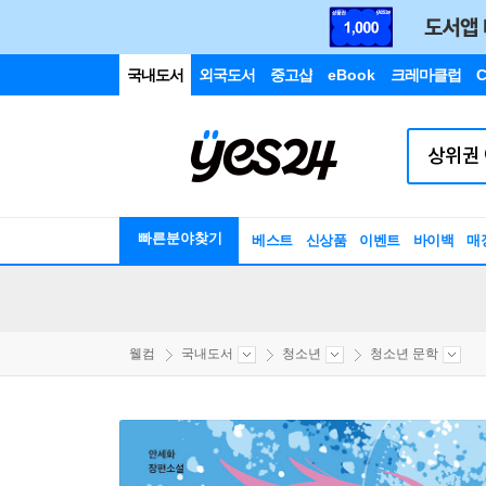
국내도서
외국도서
중고샵
eBook
크레마클럽
C
빠른분야찾기
베스트
신상품
이벤트
바이백
매
웰컴
국내도서
청소년
청소년 문학