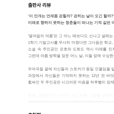
출판사 리뷰
‘이 안개는 언제쯤 걷힐까? 걷히는 날이 오긴 할까?
미래로 향하지 못하는 청춘들이 떠나는 기적 같은 
‘열여덟의 여름’은 그 어느 때보다도 신나고 설레는
1학기 기말고사를 무사히 마쳤다면 그다음은 학교, 
소설 속 주인공인 은호와 도희도 역시 미래를 진
그런데 여름 방학을 앞둔 어느 날, 이들 앞에 수상
우여곡절 끝에 자신들의 스토커가 동일 인물임을 알
과정에서 자신들은 기억하지 못하는 12년 전 바닷
휩싸인 두 주인공은 시끄러운 마음을 하루빨리 잠재
한편, 소꿉친구인 수빈의 사고 이후 고향을 도망치
수빈의 사고가 일어나기 직전의 상황이 펼쳐지는 이
이루고자 한다. 하지만 꿈이 거듭될수록 누군가의 