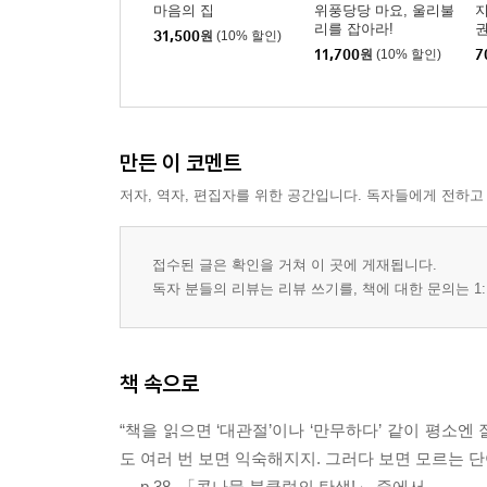
마음의 집
위풍당당 마요, 울리불
지
리를 잡아라!
권
31,500
원
(10% 할인)
11,700
원
(10% 할인)
7
만든 이 코멘트
저자, 역자, 편집자를 위한 공간입니다. 독자들에게 전하고
접수된 글은 확인을 거쳐 이 곳에 게재됩니다.
독자 분들의 리뷰는 리뷰 쓰기를, 책에 대한 문의는 1:
책 속으로
“책을 읽으면 ‘대관절’이나 ‘만무하다’ 같이 평소엔
도 여러 번 보면 익숙해지지. 그러다 보면 모르는 단
--- p.38, 「콩나물 북클럽의 탄생!」 중에서