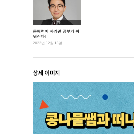
우리들의 비밀 이야기
목소리 연극으로 자신감이 쑥쑥
소중한 마음을 함부로 여기지 마
읽다
할머니와 책
문해력이 자라면 공부가 쉬
워진다!
2022년 12월 13일
4장 읽기 고민? 콩나물쌤에게 물어봐
축구 선수가 되어 멋진 인터뷰를 할 거야
교과서가 암호 같아요
상세 이미지
똑똑한 아이돌이 되고 싶어요
책벌레의 어마어마한 저력
5장 읽고 생각하고 이해하며 쑥쑥 자라는 아이들
1등이 아니어도 괜찮아
내가 만약 장발장이라면
한빛 한마음 명랑운동회