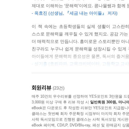
5학년 아이들의 실제 생활을 고스란히 옮겨놓은 
‘이 부분은 무슨 뜻이지?’ ‘이건 이런 내용인가?’ 
제대로 이해하는 ‘문해력’이에요. 콩나물쌤과 함께 
아이들, 공부를 해도 성적이 잘 오르지 않는 아
- 옥효진 (선생님, 『세금 내는 아이들』 저자)
제시하는 이 책은 읽는 재미와 함께 학습 성장도 도
--- p.241, 「문해력을 키우는 꿀팁」 중에서
어느새 쑥 자라 있는 문해력의 크기를 가늠할 수 있
이 책 속에는 초등학생들의 실제 생활이 고스란히
스스로 문해력을 깨우칠 수 있게 했지요. 공감 가는 
초등 교과 연계표
더 매력적으로 만듭니다. 흥미로운 스토리뿐만 아니
친구라도 누구나 쉽게 문해력을 성장시킬 수 있게 
1. 낱말이 한눈에 보여요! 읽기의 자동화가 되려면?
아이들에게 문해력의 중요성은 물론, 독서의 즐거움
[1·2학년 국어] 글자, 낱말, 문장을 소리 내어 읽는다
- 성기홍 (효린파파, 교육크리에이터, 고등학교 교사
[1·2학년 국어] 글자, 낱말, 문장을 관심 있게 살펴
[1·2학년 국어] 읽기에 흥미를 가지고 즐겨 읽는 태
문해력이 중요한 시대입니다. 하지만 아이들의 문
문해력의 중요성을 깨닫고, 책 읽기의 재미를 느꼈
회원리뷰
(23건)
2. 왜 소리 내서 정확하게 읽어야 할까?
되는 것은 물론, 나의 꿈에 한 발 더 다가설 수 
매주 10건의 우수리뷰를 선정하여 YES포인트 3만원을 드
[1·2학년 국어] 소리와 표기가 다를 수 있음을 알고
키우는 일입니다. 그리고 바로 콩나물쌤의 책을 통해
3,000원 이상 구매 후 리뷰 작성 시
일반회원 300원, 마니아
[1·2학년 국어] 문장과 글을 알맞게 띄어 읽는다.
- 해피이선생(이상학) (선생님, 『혼공하는 아이들』
eBook은 다운로드 후 작성한 리뷰만 YES포인트 지급됩니
[1·2학년 국어] 느낌과 분위기를 살려 그림책, 시나
클래스는 첫번째 회차 주문확정 시점부터 마지막 회차 주문
사락 독서모임으로 진행된 클래스는 사락 독서모임 게시판
급변하는 디지털 시대를 살아가는 아이들의 콘텐츠 
eBook 페이백, CD/LP, DVD/Blu-ray, 패션 및 판매금
이는 문해력의 위기로 이어지죠. 자, 그렇다면 어
3. 모르는 단어나 어려운 문장은 어떻게 해야 할까?