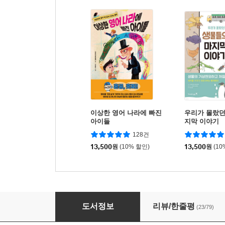
이상한 영어 나라에 빠진
우리가 몰랐던
아이들
지막 이야기
128건
13,500
원
(10% 할인)
13,500
원
(10
문해력이 자라는 아이들
도서정보
리뷰/한줄평
(23/79)