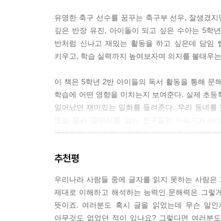
--- p. 100, 「문해력을 키우는 꿀팁」 중에서
유명한 축구 선수를 꿈꾸는 축구부 선우, 잘생겼지
깊은 반장 유진, 아이돌이 되고 싶은 수아는 5학년
“영어든 한국말이든 중요한 건 내용이야. 선우 인터
반처럼 신나고 재밌는 활동을 하고 싶은데 담임 
한다면 영어로도 할 수 없어.”
키우고, 학습 실력까지 높여보자며 의지를 불태우는
내용이 중요하다니, 선우는 눈이 번쩍 뜨였다. 선
“그럼 어떻게 하면 좋을까요?”
이 책은 5학년 2반 아이들의 독서 활동을 통해 
“많이 읽어야 해. 책을 읽으면 아는 게 많아지고 다양
학습에 어떤 영향을 미치는지 보여준다. 실제 초등
--- p.157, 「축구 선수가 되어 멋진 인터뷰를 할 
일어났던 재미있는 일화를 들려준다. 우리 동네를 뜻
뜻을 몰라 골머리를 앓는 친구들의 이야기가 바로
책을 항상 곁에 두고 습관처럼 읽어 보세요. 두꺼
문해력이 높아지면 이해력이 높아지고, 그러면 자
쌓는 데는 학습만화 만한 게 없거든요. 책 읽는 게 처
친구들처럼 말이다.
서의 즐거움을 느낄 수 있을 겁니다. 아는 게 많은 
추천평
--- p.187, 「문해력을 키우는 꿀팁」 중에서
문해력은 특정 과목에만 필요한 능력이 아니다. 
우리나라 사람들 중에 글자를 읽지 못하는 사람은 
말인지 잘 이해되지 않는다면 학습량이 부족해서가
글을 읽고 이해하는 능력인 ‘문해력’을 기르려면 좀
제대로 이해하고 해석하는 능력인 문해력은 그렇게
자기표현의 바탕에 문해력이 있다는 것을 이 책은 
려는 노력 중 하나가 바로 ‘질문’이에요. 책을 읽을
뜻이죠. 여러분도 혹시 글을 읽었는데 무슨 말인
왜 책을 읽을 때 질문을 해야 할까요? 질문을 하면 
아무것도 없었던 적이 있나요? 그렇다면 여러분도