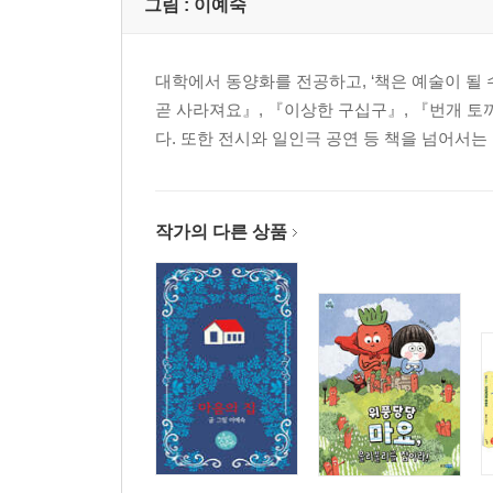
그림 :
이예숙
대학에서 동양화를 전공하고, ‘책은 예술이 될 
곧 사라져요』, 『이상한 구십구』, 『번개 토
다. 또한 전시와 일인극 공연 등 책을 넘어서
작가의 다른 상품