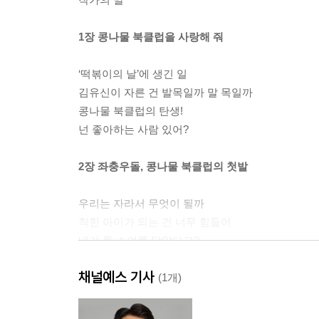
1장 콩나물 북클럽을 사랑해 줘
‘떡볶이의 날’에 생긴 일
김유신이 자른 건 발목일까 말 목일까
콩나물 북클럽의 탄생!
넌 좋아하는 사람 있어?
2장 좌충우돌, 콩나물 북클럽의 첫발
우리는 자라서 무엇이 될까
착한 아이가 되는 건 너무 힘들어
내가 톰 소여를 닮았다고?
좋아하는 친구와 나란히 걷기
채널예스 기사
(1개)
3장 모르는 단어가 나와도 겁먹지 마