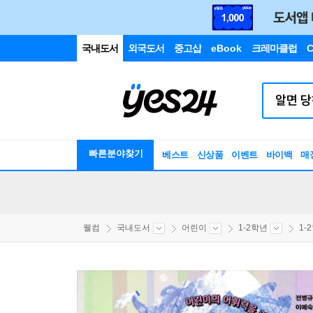
국내도서
외국도서
중고샵
eBook
크레마클럽
C
빠른분야찾기
베스트
신상품
이벤트
바이백
매
웰컴
국내도서
어린이
1-2학년
1-