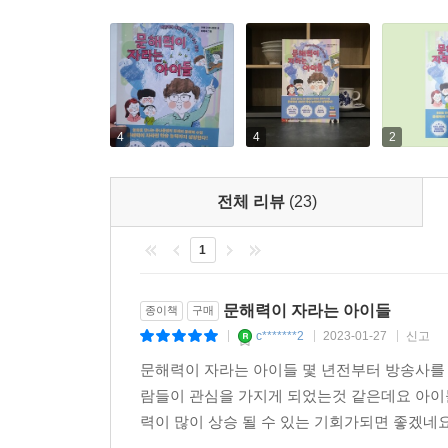
4
4
2
전체 리뷰
(23)
1
문해력이 자라는 아이들
종이책
구매
c*******2
2023-01-27
신고
|
|
|
문해력이 자라는 아이들 몇 년전부터 방송사를 
람들이 관심을 가지게 되었는것 같은데요 아이들
력이 많이 상승 될 수 있는 기회가되면 좋겠네요