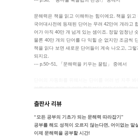
문해력은 책을 읽고 이해하는 힘이에요. 책을 읽고 
국어대사전에 등재된 단어는 무려 42만여 개라고 합
어가 아직 40만 개 넘게 있는 셈이죠. 정말 엄청난 
물론 40만 개의 단어를 다 익힐 순 없지만 조금씩
책을 읽다 보면 새로운 단어들이 계속 나오고, 그
되지요.
--- p.50~51, 「문해력을 키우는 꿀팁」 중에서
단어의 자동화를 위해서는 단어를 여러 번 자주 봐야
기를 많이 하면 그 어떤 활동보다 많은 단어를 만
않아요. 읽기를 통해 단어를 자주 만나는 게 가장 
출판사 리뷰
--- p.52, 「문해력을 키우는 꿀팁」 중에서
“모든 공부의 기초가 되는 문해력 따라잡기”
왜 자연스러운 소리로 읽지 못하는 걸까요? 우선 그
공부를 해도 성적이 오르지 않는다면, 어이없는 말
소리 내서 책을 읽는 경우는 국어 수업 시간이 거의
이제 문해력을 공부할 시간!
했고, 그래서 어떻게 읽는 것이 자연스럽고 좋은지에