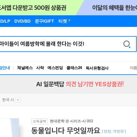
D/LP
DVD/BD
문구
/GIFT
티켓
장안내
채널예스
사락
예스펀딩
클래스24
독서유형검사
여
RBTI Lab
독서유형검사
AI 일문백답
의견 남기면 YES상품권!
한국 시
현대문학 핀 시리즈-시 002
소득공제
동물입니다 무엇일까요
[ 양장, 개정판 ]