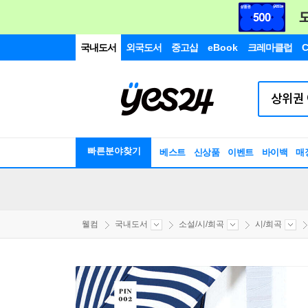
국내도서
외국도서
중고샵
eBook
크레마클럽
C
빠른분야찾기
베스트
신상품
이벤트
바이백
매
웰컴
국내도서
소설/시/희곡
시/희곡