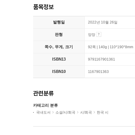
품목정보
발행일
2022년 10월 26일
판형
양장
쪽수, 무게, 크기
92쪽 | 140g | 110*190*8mm
ISBN13
9791167901361
ISBN10
1167901363
관련분류
카테고리 분류
국내도서
소설/시/희곡
시/희곡
한국 시