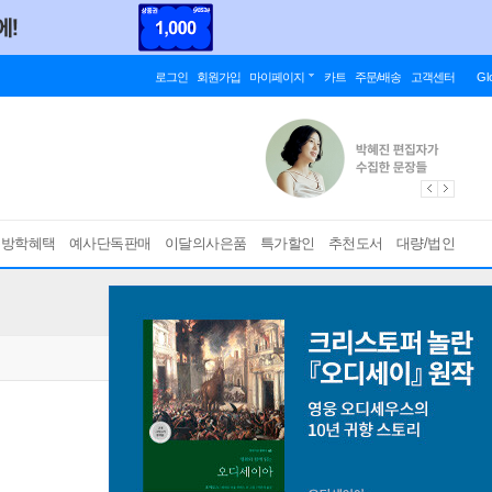
로그인
회원가입
마이페이지
카트
주문/배송
고객센터
Gl
름방학혜택
예사단독판매
이달의사은품
특가할인
추천도서
대량/법인