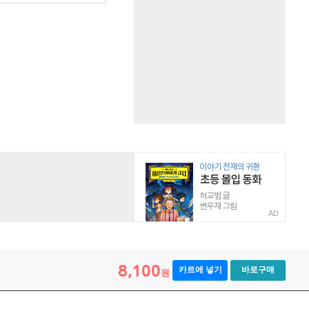
AD
8,100
카트에 넣기
바로구매
원