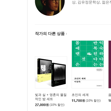
상, 김유정문학상, 젊은
작가의 다른 상품
빛과 실 + 영혼의 물질
초인의 세계
적인 밤 세트
11,700
원
(10% 할인)
1
27,000
원
(10% 할인)