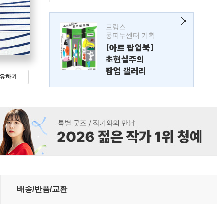
프랑스
퐁피두센터 기획
[아트 팝업북]
초현실주의
팝업 갤러리
유하기
배송/반품/교환