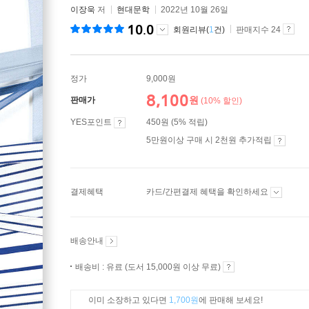
이장욱
저
현대문학
2022년 10월 26일
10.0
회원리뷰(
1
건)
판매지수 24
정가
9,000원
8,100
원
판매가
(10% 할인)
YES포인트
450원 (5% 적립)
5만원이상 구매 시 2천원 추가적립
결제혜택
카드/간편결제 혜택을 확인하세요
배송안내
배송비 : 유료 (도서 15,000원 이상 무료)
이미 소장하고 있다면
1,700원
에 판매해 보세요!