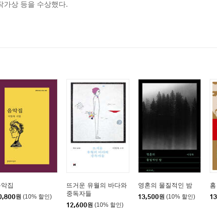
작가상 등을 수상했다.
음악집
뜨거운 유월의 바다와
영혼의 물질적인 밤
홈
중독자들
0,800
원
(10% 할인)
13,500
원
(10% 할인)
13
12,600
원
(10% 할인)