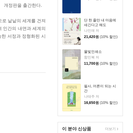
』 개정판을 출간한다.
으로 낱낱의 세계를 건져
단 한 줄만 내 마음에
새긴다고 해도
며 인간의 내면과 세계의
나민애 저
숙한 서정과 정형화된 시
21,420
원
(10% 할인)
물빛인쇄소
함민복 저
11,700
원
(10% 할인)
필사, 어른이 되는 시
간
나태주 저
16,650
원
(10% 할인)
이 분야 신상품
더보기