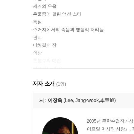
세계의 우울
우울증에 걸린 액션 스타
독심
주거지에서의 죽음과 행정적 처리들
판교
미해결의 장
의상
도봉구의 대립
카프카는 먼 곳
옮긴이의 말
저자 소개
긍정적인 공기 속에서 밤의 귀가
(1명)
무인 세계
중력의 소모
저 :
이장욱
(Lee, Jang-wook,李章旭)
클리셰만으로 봄날은,
사후의 일요일
2005년 문학수첩작가상
이프릴 마치의 사랑』,
에세이 : 동물원의 시