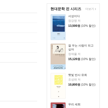
현대문학 핀 시리즈
더보기
서성이다
장강명 저
13,500
원
(10% 할인)
잘 우는 사람이 되고
싶어
정재율 저
15,120
원
(10% 할인)
햇빛 반사 유희
조성래 저
10,800
원
(10% 할인)
우리 세희