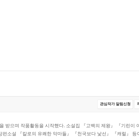
관심작가 알림신청
을 받으며 작품활동을 시작했다. 소설집 『고백의 제왕』 『기린이 
 장편소설 『칼로의 유쾌한 악마들』 『천국보다 낯선』 『캐럴』 등이