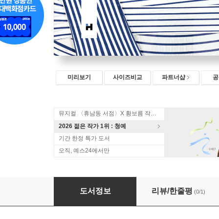
미리보기
사이즈비교
파트너샵
공
뮤지컬 〈휴남동 서점〉X 황보름 작가 북토크
2026 젊은 작가 1위 : 청예
기간 한정 특가 도서
오직, 예스24에서만
동물입니다 무엇일까요
도서정보
리뷰/한줄평
(0/1)