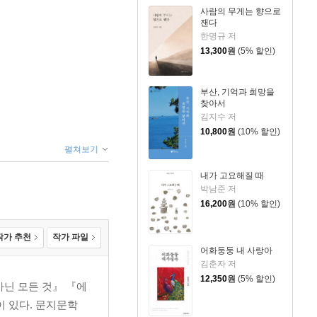
사람의 무게는 향으로
잰다
한명규 저
13,300
원
(5% 할인)
부산, 기억과 희망을
찾아서
김지수 저
10,800
원
(10% 할인)
펼쳐보기
내가 고요해질 때
박남준 저
16,200
원
(10% 할인)
작가 추천
작가 파일
어화둥둥 내 사랑아
김춘자 저
12,350
원
(5% 할인)
아닌 모든 것』 『에
 있다. 문지문학