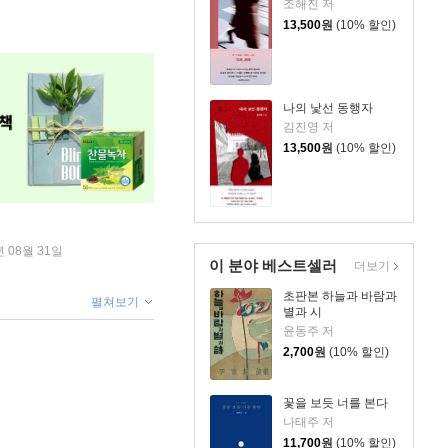
조해진 저
13,500
원
(10% 할인)
나의 낯선 동행자
김진영 저
13,500
원
(10% 할인)
년 08월 31일
이 분야 베스트셀러
더보기
초판본 하늘과 바람과
펼쳐보기
별과 시
윤동주 저
2,700
원
(10% 할인)
꽃을 보듯 너를 본다
나태주 저
11,700
원
(10% 할인)