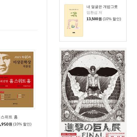
내 얼굴은 개밥그릇
엄환섭 저
13,500
원
(10% 할인)
 스위트 홈
,950
원
(10% 할인)