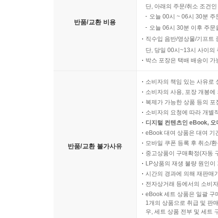
단, 아래의 주문/취소 조건인
오늘 00시 ~ 06시 30분 
반품/교환 비용
오늘 06시 30분 이후 주문
직수입 음반/영상물/기프트 
단, 당일 00시~13시 사이
박스 포장은 택배 배송이 가
소비자의 책임 있는 사유로 
소비자의 사용, 포장 개봉에 
복제가 가능한 상품 등의 포장을 
소비자의 요청에 따라 개별
디지털 컨텐츠인 eBook, 
eBook 대여 상품은 대여 기
모바일 쿠폰 등록 후 취소/환
반품/교환 불가사유
중고상품이 구매확정(자동 
LP상품의 재생 불량 원인이 기
시간의 경과에 의해 재판매가
전자상거래 등에서의 소비자
eBook 세트 상품은 일괄 
1개의 상품으로 취급 및 판매
우, 세트 상품 전부 및 세트