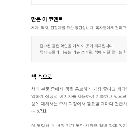
[13:11] 둘째 짐승의 특징 211
[13:12-18] 둘째 짐승의 사역 217
만든 이 코멘트
C. 하늘의 144,000 그리고 종말적 구속과 심판(14장)
저자, 역자, 편집자를 위한 공간입니다. 독자들에게 전하고
1. 하늘의 144,000(14:1-5) 247
[14:1] 어린 양과 144,000 251
[14:2-3] 하늘에서 144,000의 활동: 하프 연주와 새노
접수된 글은 확인을 거쳐 이 곳에 게재됩니다.
[14:4-5] 144,000의 특징들 261
독자 분들의 리뷰는 리뷰 쓰기를, 책에 대한 문의는 1:
2. 종말적 구속과 심판(14:6-20) 271
1)종말적 구속과 심판의 선포(14:6-12)(A) 273
책 속으로
2)하늘의 음성과 성령의 말씀(14:13)(B) 297
3)종말적 구속과 심판의 실행(14:14-20)(A') 305
책의 본문 중에서 책을 홍보하기 가장 좋다고 생각하
일하게 상징적 이미지를 사용하여 기록하고 있으므로
VI. 요한 계시록 15-16장: 대접 심판 시리즈(1-7번째)
성에 대해서는 주해 과정에서 필요할 때마다 언급하
--- p.711
1. 일곱 대접 심판의 도입(15:1-8) 332
[15:1] 표적을 보다 338
이 동일한 천 년의 기간 동안 사탄은 결박 당해 있