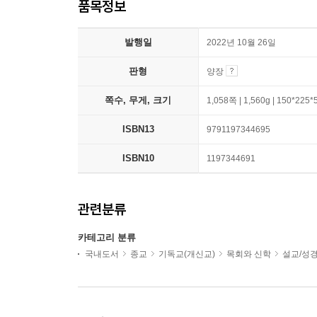
품목정보
발행일
2022년 10월 26일
판형
양장
쪽수, 무게, 크기
1,058쪽 | 1,560g | 150*225
ISBN13
9791197344695
ISBN10
1197344691
관련분류
카테고리 분류
국내도서
종교
기독교(개신교)
목회와 신학
설교/성