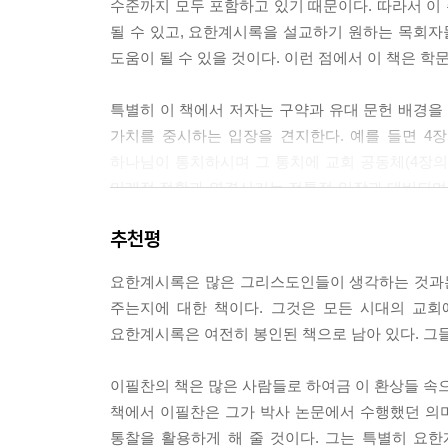
수준까지 모두 포함하고 있기 때문이다. 따라서 이
결국 예배와 성만찬의 현장에서 청중들을 대표하는 
될 수 있고, 요한계시록을 설교하기 원하는 목회
결론부 1 악의 세력, 그 심판과 멸망(17-20장) 450
수여 오시옵소서”라고 외칠 때, 청중들은 예수님의 
도움이 될 수 있을 것이다. 이런 점에서 이 책은 학
I. 바벨론에 대한 심판(17:1-19:10) 456
현장의 공동 체는 예수님의 임재 가운데 압도되었을
1. 바벨론과 짐승/열왕들에 대한 소개와 심판(17장) 
체성을 만끽할 수 있었을 것이다.
특별히 이 책에서 저자는 구약과 유대 문헌 배경
1)음녀 바벨론에 대한 환상(17:1-6) 456
가치를 중시하는 입장을 견지한다. 예를 들면 4장과
--- p.1024
2)환상에 대한 천사의 해석(17:7-14) 493
하나님이 통치하시며 그 통치에 교회 공동체(4장의 
3)음녀 바벨론의 멸망(17:15-18) 520
미래적 정황과 연결시키는 전통적 입장과 대비되며
2. 바벨론의 심판과 그 심판에 대한 찬양(18:1-19:10)
교회 공동체가 현실감 있게 받아들일 수 있도록 도와준
1)다른 천사의 바벨론 심판 선포(18:1-3)(A) 541
추천평
자연스럽게 조화를 이룬다. 저자는 본문을 해석
2)하늘로부터 음성의 바벨론 멸망 선포(18:4-20)(B) 
해석했다기 보다는 해석의 결과로 현천년설이 도
(1)바벨론 멸망의 선포(18:4-8) 558
요한계시록은 많은 그리스도인들이 생각하는 것과는
진행된다. 따라서 현천년설에 대한 주해적 근거에 
(2)바벨론의 멸망으로 인한 세 부류의 애가(18:9-19) 
주는지에 대한 책이다. 그것은 모든 시대의 교회
[18:9-10] 땅의 왕들의 애가 589
요한계시록은 여전히 봉인된 책으로 남아 있다. 그
이 책의 특별한 점은 요한계시록 본문을 원문에 
[18:11-17a] 땅의 상인들의 애가 593
구문론적이며 언어학적 방법론을 사용한다. 그리고
[18:17b-19] 바다 사람들의 애가 601
이필찬의 책은 많은 사람들로 하여금 이 환상들 속으
주해의 과정에서 필요하면 어떤 쟁점이 되는 주제
(3)기쁨으로 초대(18:20) 605
책에서 이필찬은 그가 박사 논문에서 수행했던 의
스스로 판단할 수 있도록 도우며 평신도들도 원문
3)힘센 천사의 바벨론 심판 선포(18:21-24)(A') 610
통찰을 활용하게 해 줄 것이다. 그는 특별히 요
백과 사전처럼 요한계시록 본문의 모둔 부분 구석구석