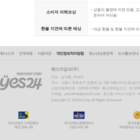
상품의 불량에 의한 반품, 교
소비자 피해보상
준하여 처리됨
환불 지연에 따른 배상
대금 환불 및 환불 지연에 
회사소개
인재채용
이용약관
개인정보처리방침
청소년보호정책
도서홍보안내
대표 : 김석환, 최세라
주소 : 서울시 영등포구 은행로 11, 5층~6층(여의도동,일신
사업자등록번호 : 229-81-37000 통신판매업신고 : 제 200
이메일 : yes24help@yes24.com 호스팅 서비스사업자 :
Copyright ⓒ YES24 Corp. All Rights Reserved.