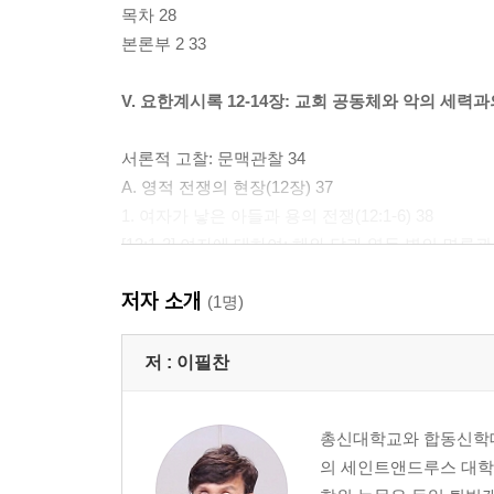
목차 28
본론부 2 33
V. 요한계시록 12-14장: 교회 공동체와 악의 세력과
서론적 고찰: 문맥관찰 34
A. 영적 전쟁의 현장(12장) 37
1. 여자가 낳은 아들과 용의 전쟁(12:1-6) 38
[12:1-2] 여자에 대하여: 해와 달과 열두 별의 면류관 
[12:3-4] 용에 대하여: 용이 아들을 삼키려고 하다 51
저자 소개
[12:5] 아들에 대하여: 아들의 탄생과 승천 63
(1명)
[12:6] 결말: 여자가 광야로 도망가다 72
저 :
이필찬
2. 미가엘과 용의 전쟁(12:7-12) 77
1)미가엘과 용이 전쟁하다(12:7-9) 77
총신대학교와 합동신학대학원
[12:7] 미가엘과 용의 전쟁의 필연성 82
의 세인트앤드루스 대학교
[12:8-9] 전쟁의 결과 88