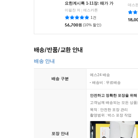
요한계시록 1-11장: 때가 가
까우니라
이필찬 저
에스카톤
|
1건
18,0
56,700
원
(10% 할인)
배송/반품/교환 안내
배송 안내
예스24 배송
배송 구분
배송비 : 무료배송
안전하고 정확한 포장을 위해 
고객님께 배송되는 모든 상품을
목적 : 안전한 포장 관리
촬영범위 : 박스 포장 작업
포장 안내