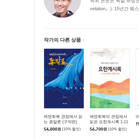
학위 논문은 독일 튀빙겐의 M
2)용이 쫓겨난 것에 대한 반응(12:10-12) 98
velation』). 15년간
[12:10] 구원의 찬양 101
[12:11] 성도의 승리 113
[12:12] 승리에 대한 반응 120
작가의 다른 상품
3. 여자와 용의 전쟁(12:13-17) 126
[12:13] 도입: 용의 자기 인식 130
[12:14] 전개: 여자의 변화된 모습 131
[12:15-16] 절정: 뱀의 공격과 여자의 승리 135
[12:17] 결말: 미래 종말적 전쟁의 예고 140
B. 두 짐승 이야기(13장) 153
1. 첫째 짐승(13:1-10) 153
[13:1-4] 첫째 짐승의 특징 165
[13:5-10] 첫째 짐승의 사역 187
에덴회복 관점에서 읽
에덴회복의 관점에서
이
는 종말론 (구약편)
읽은 요한계시록 1-11
1
장: 때가 가까우니라
54,000
원
(10% 할인)
56,700
원
(10% 할인)
2. 둘째 짐승(13:11-18) 204