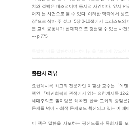
[15:2-4] 어린 양의 노래 341
치와 결박은 대조적이며 동시적 사건이다. 앞서 언
(1)승리자들의 노래(2-3a절) 342
어지 는 사건으로 볼 수 있다. 이러한 맥락에서 성
(2)어린 양의 노래의 내용(3b-4절) 348
장”으로 삼아 주 셨고, 5장 9-10절에서 그리스
[15:5-8] 일곱대접 심판의 개요 358
든 교회 공동체가 현재적으 로 경험할 수 있는 사건
--- p.775
2. 일곱 대접 심판의 실행(16:1-21) 365
1)처음 네 개의 대접 심판: 우주적 대상에 대한 심판(16:
특별히 이를 말씀하시는 하나님을 “보좌에 앉으신 
[16:1] 도입 370
물을 새롭게 하시겠다는 의지를 나타내 보였다는 점
[16:2] 첫 번째 대접 심판 372
죄로 인하여 실패했던 첫창조의 목적을 예수님의 
출판사 리뷰
[16:3] 두 번째 대접 심판 374
시기 때문에, 시작된 하나님의 계획은 반드시 완성되
[16:4-7] 세 번째 대접 심판 376
(참조 사 46:10).
요한계시록 최고의 전문가인 이필찬 교수는『에덴회복
[16:8-9] 네 번째 대접 심판 383
--- p.834
책인 『에덴회복의 관점에서 읽는 요한계시록 12-2
2)마지막 세 개의 대접 심판: 짐승과 용 그리고 바벨론에 
세대주의로 말미암은 왜곡된 한국 교회의 종말론을
[16:10-11] 다섯 번째 대접 심판 396
21장 9절에서 신부 곧 어린 양의 아내를 보여준다
문제를 넘어 사회적 문제로도 확산되고 있는 이 때에
[16:12-16 여섯 번째 대접 심판 402
렘이다. 따라서 2절에 이어서 9-10절에서 새예루살
--- p.887
이 책은 말씀을 사모하는 평신도들과 목회자들 모
결론부 바벨론의 심판과 새예루살렘의 영광(17:1-22:5