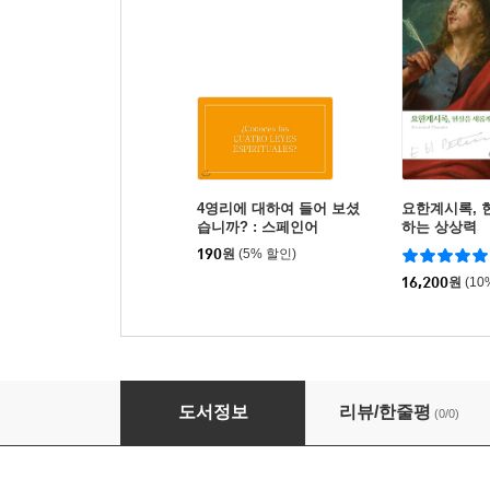
4영리에 대하여 들어 보셨
요한계시록, 
습니까? : 스페인어
하는 상상력
190
원
(5% 할인)
16,200
원
(10
에덴회복의 관점에서 읽는 요한계시록 12-22장
도서정보
리뷰/한줄평
(0/0)