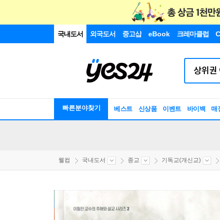
국내도서
외국도서
중고샵
eBook
크레마클럽
C
빠른분야찾기
베스트
신상품
이벤트
바이백
매
웰컴
국내도서
종교
기독교(개신교)