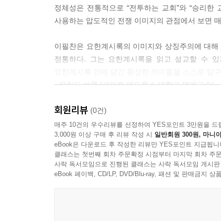
4)하늘의 음성이 바벨론 멸망에 대해 하나님을 찬양함(19:
정체성은 전통적으로 “전투하는 교회”와 “승리한
통독할 수 있지만 또한 이 책을 친구처럼 옆에 두고
[19:1-5] 기쁨으로 초대에 대한 반응 633
사용하는 압도적인 전쟁 이미지의 관점에서 보면 매
저자가 요한계시록 연구의 필수적 요소인 구약과
[19:6-8] 하나님의 통치와 어린 양의 혼인의 때의 도래
고양시켜 준다. 끝으로 본서를 통해 요한계시록
[19:9-10] 어린 양의 혼인 잔치 654
이필찬은 요한계시록의 이미지와 상징주의에 대해 매
정립하는데 중요한 역할을 할 것을 믿어마지 않는다
정통하다. 그는 요한계시록을 읽고 설교할 수 있
II. 두 짐승/용/추종자들에 대한 심판(19:11-20:15) 67
요한계시록 안에 담긴 풍성한 의미들을 스스로 탐구
1. 흰말 위에 앉은 이의 등장과 두 짐승에 대한 심판(19:
- 리처드 보쿰 (세인트 앤드류스 대학교 명예교수)
[19:11-16] 메시야 예수님의 장엄한 파루시아(A) 68
[19:17-18] 하나님의 큰 잔치에 초대(B) 700
이 주석을 통해 한국교회 안에 퍼져있는 “들떠 있
회원리뷰
(0건)
[19:19-21] 두 짐승과 그 군대들의 심판(A') 704
헛것이고 반기독교적인지를 적나라하게 드러내리라 
매주 10건의 우수리뷰를 선정하여 YES포인트 3만원을 드
하시는 주님의 말씀을 듣게 하는 확성기 역할을 하
3,000원 이상 구매 후 리뷰 작성 시
일반회원 300원, 마니아
eBook은 다운로드 후 작성한 리뷰만 YES포인트 지급됩니
2. 용에 대한 심판(20:1-10) 711
- 류호준 (교수, 백석대학교 신학대학원 은퇴 교수)
클래스는 첫번째 회차 주문확정 시점부터 마지막 회차 주문
[20:1-3 용이 천 년 동안 무저갱에 결박되어 갇혀 있다(
사락 독서모임으로 진행된 클래스는 사락 독서모임 게시판
이 책은 탁월한 요한계시록 전문가가 평생 피땀 흘
[20:7-10] 천 년이 다 찬 후에 용의 활동(A') 742
eBook 페이백, CD/LP, DVD/Blu-ray, 패션 및 판매금
온몸을 적시게 해줄 것이다.
[20:4-6] 천년 동안 통치하다(B) 759
- 신현우 (교수, 총신대학교 신약학)
3. 용의 추종자들에 대한 심판(20:11-15) 790
한국어로 저술된 주석 중에서 요한계시록 전체를 총망