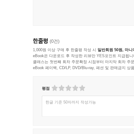
결론부2 새창조와 새예루살렘의 영광(21:1-22:5) 82
매스터피스(masterpiece)라 할 수 있다. ''
I. 새창조(21:1-8) 831
- 한규삼 (목사, 충현교회 담임)
1. 만물을 새롭게 하다(21:1-5b) 831
[21:1a, 56] 새 하늘과 새 땅 (AA'): 재창조인가? 갱
세계 신학계와 우리 조국 교회에 하나님께서 이필찬 
[21:1C, 4b] 다시 있지 않다 (C/C') 845
- 이광우 (목사, 전주열린문교회 담임)
한줄평
[21:2abc] 하늘로부터 내려오는 신부처럼 단장한 새
(0건)
2. 구속사의 완성을 선포하다(21:5c-8) 867
요한계시록의 단락 별로 원어 분석과 번역을 해 놓았
1,000원 이상 구매 후 한줄평 작성 시
일반회원 50원, 마니
요한계시록 설교 시리즈나, 강해 설교를 준비하는 
eBook은 다운로드 후 작성한 리뷰만 YES포인트 지급됩니
클래스는 첫번째 회차 주문확정 시점부터 마지막 회차 주문
II. 새예루살렘(21:9-22:5) 886
- 노승환 (목사, 미국 뉴욕찬양교회 담임)
eBook 페이백, CD/LP, DVD/Blu-ray, 패션 및 판매금
1. 도입(21:9-10) 886
모양내는 누룩과 사람들 입맛만 자극하는 꿀을 
[21:9] 일곱 대접을 가진 일곱 천사 중 하나의 등장 8
소제물이다.
[21:10] 새예루살렘을 보여주다 889
평점
- 이철규 (원장, 이철규이대경치과의원)
2. 새예루살렘의 건축 구조물(21:11-21) 896
3. 새예루살렘 내부의 특징들(21:22-27) 919
한글 기준 50자까지 작성가능
구문 분석과 주해의 빈틈없고 철저한 논증 전개는
[21:22-23] 새예루살렘에 성전이 없다 921
이 책을 집필하고 출간한 것에 참 감사한다.
[21:24-27]기 순례 모티브 926
- 전재중 (변호사, 법무법인 소명 대표변호사)
4. 새예루살렘과 새에덴(22:1-5) 937