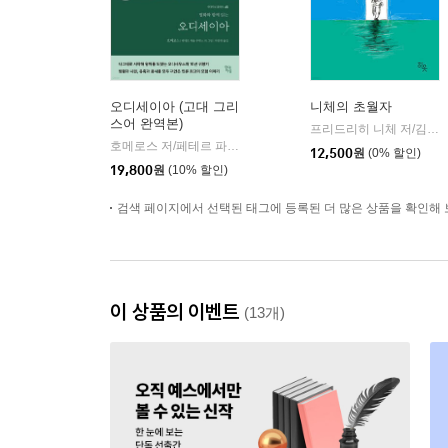
오디세이아 (고대 그리
니체의 초월자
스어 완역본)
프리드리히 니체 저/김철 편역
호메로스 저/페테르 파울 루벤스 그림/박문재 역
현대지성
|
12,500
원
(0% 할인)
19,800
원
(10% 할인)
검색 페이지에서 선택된 태그에 등록된 더 많은 상품을 확인해 
이 상품의 이벤트
(13개)