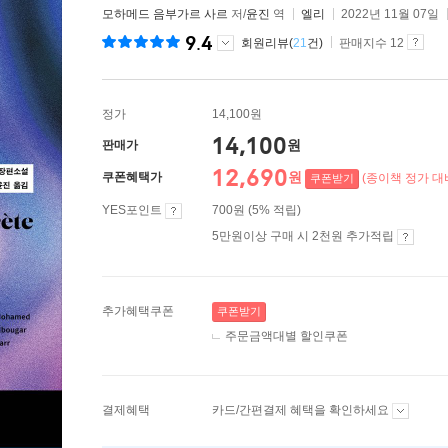
모하메드 음부가르 사르
저/
윤진
역
엘리
2022년 11월 07일
9.4
회원리뷰(
21
건)
판매지수 12
정가
14,100원
14,100
원
판매가
12,690
원
쿠폰혜택가
(종이책 정가 대비
쿠폰받기
YES포인트
700원 (5% 적립)
5만원이상 구매 시 2천원 추가적립
추가혜택쿠폰
쿠폰받기
주문금액대별 할인쿠폰
결제혜택
카드/간편결제 혜택을 확인하세요