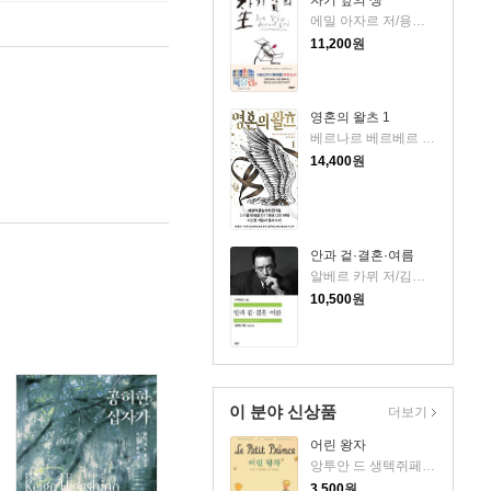
자기 앞의 생
에밀 아자르 저/용경식 역
11,200
원
영혼의 왈츠 1
베르나르 베르베르 저/전미연 역
14,400
원
안과 겉·결혼·여름
알베르 카뮈 저/김화영 역
10,500
원
이 분야 신상품
더보기
어린 왕자
앙투안 드 생텍쥐페리 저/김설아 역
3,500
원