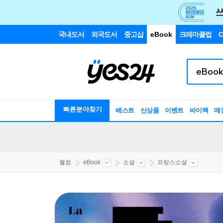
국내도서
외국도서
중고샵
eBook
크레마클럽
C
빠른분야찾기
베스트
신상품
이벤트
바이백
매
웰컴
eBook
소설
프랑스소설