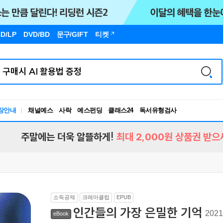
D/LP
DVD/BD
문구
/GIFT
티켓
장안내
채널예스
사락
예스펀딩
클래스24
독서유형검사
RBTI Lab
독서유형검사
주말에는 더욱 알뜰하게!
최대 2,000원 상품권 받으
소득공제
크레마클럽
EPUB
인간들의 가장 은밀한 기억
20
eBook