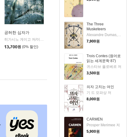
The Three
Musketeers
공허한 십자가
Alexandre Dumas,Auguste Maquet 저
k)
히가시노 게이고 저/이선희 역
자음과모음
|
7,900
원
13,700
원
(0% 할인)
Trois Contes (원어로
읽는 세계문학 87)
귀스타브 플로베르 저
3,500
원
의자 고치는 여인
기 드 모파상 저
8,000
원
CARMEN
Prosper Merimee 저
5,900
원