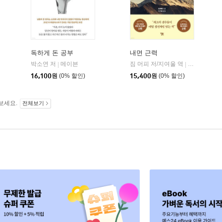
독하게 돈 공부
내면 근력
히읏
박소연 저
메이븐
짐 머피 저/지여울 역
윌북(willboo
|
|
|
16,100
원
(0% 할인)
15,400
원
(0% 할인)
보세요.
전체보기