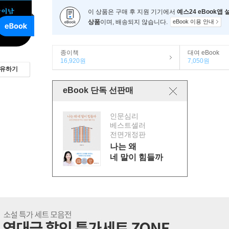
이 상품은 구매 후 지원 기기에서
예스24 eBook앱
상품
이며, 배송되지 않습니다.
eBook 이용 안내
종이책
대여 eBook
16,920원
7,050원
유하기
eBook 단독 선판매
인문심리
베스트셀러
전면개정판
나는 왜
네 말이 힘들까