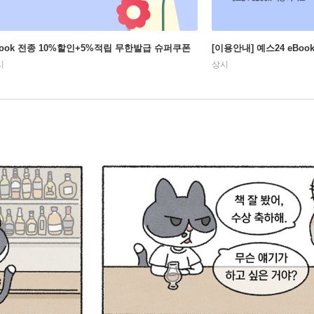
Book 전종 10%할인+5%적립 무한발급 슈퍼쿠폰
[이용안내] 예스24 eBo
시
상시