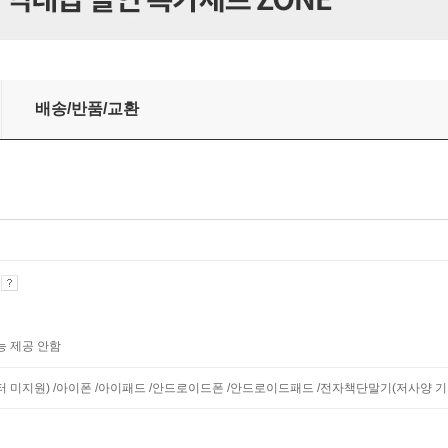
배송/반품/교환
기
능 제공 안함
니터 미지원) /아이폰 /아이패드 /안드로이드폰 /안드로이드패드 /전자책단말기(저사양 기기 