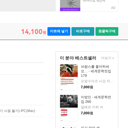
AD
14,100
카트에 넣기
바로구매
원클릭구매
원
이 분야 베스트셀러
더보기
브람스를 좋아하세
요… - 세계문학전집
179
프랑수아즈 사강 저/김남주 역
7,000
원
이방인 - 세계문학전
집 266
알베르 카뮈 저
사용 불가) /PC(Mac)
7,000
원