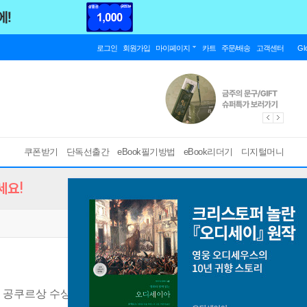
로그인
회원가입
마이페이지
카트
주문/배송
고객센터
Gl
쿠폰받기
단독선출간
eBook필기방법
eBook리더기
디지털머니
세요!
21 공쿠르상 수상작
[ EPUB ]