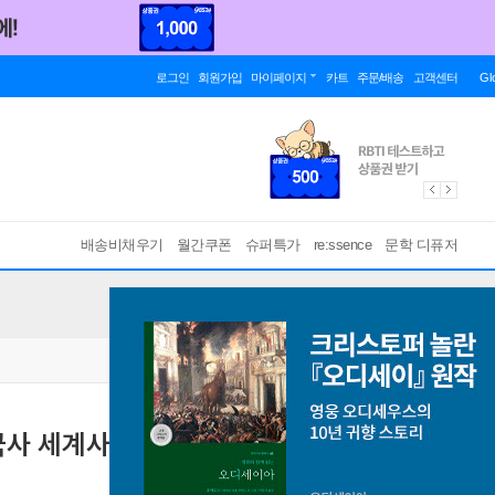
로그인
회원가입
마이페이지
카트
주문/배송
고객센터
Gl
배송비채우기
월간쿠폰
슈퍼특가
re:ssence
문학 디퓨저
국사 세계사 모눈노트)