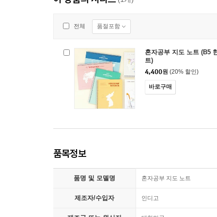
품절포함
전체
혼자공부 지도 노트 (B5
트)
4,400
원
(20% 할인)
바로구매
품목정보
품명 및 모델명
혼자공부 지도 노트
제조자/수입자
인디고