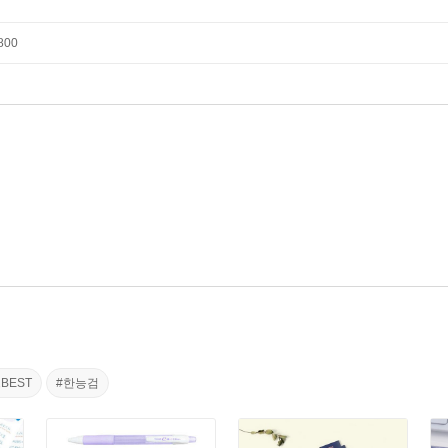
800
BEST
#한능검