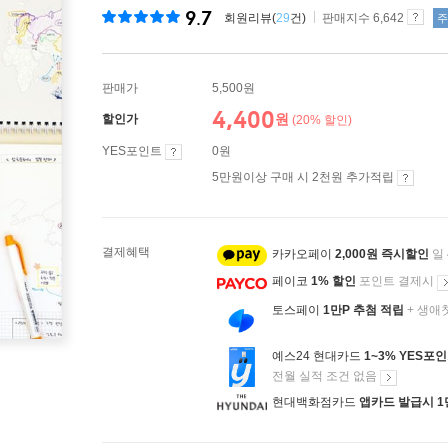
9.7
회원리뷰(
29
건)
판매지수 6,642
주
판매가
5,500원
4,400
원
할인가
(20% 할인)
YES포인트
0원
5만원이상 구매 시 2천원 추가적립
결제혜택
카카오페이
2,000원 즉시할인
일
페이코
1% 할인
포인트 결제시
토스페이
1만P 추첨 적립
+ 생애
예스24 현대카드
1~3% YES포
전월 실적 조건 없음
현대백화점카드
앱카드 발급시 1