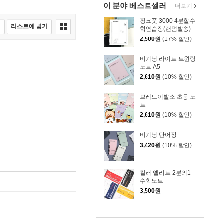
이 분야 베스트셀러
더보기
핑크풋 3000 4분할수
매
리스트에 넣기
학연습장(랜덤발송)
2,500
원
(17% 할인)
비기닝 라이트 트윈링
노트 A5
2,610
원
(10% 할인)
브레드이발소 초등 노
트
2,610
원
(10% 할인)
비기닝 단어장
3,420
원
(10% 할인)
컬러 엘리트 2분의1
수학노트
3,500
원