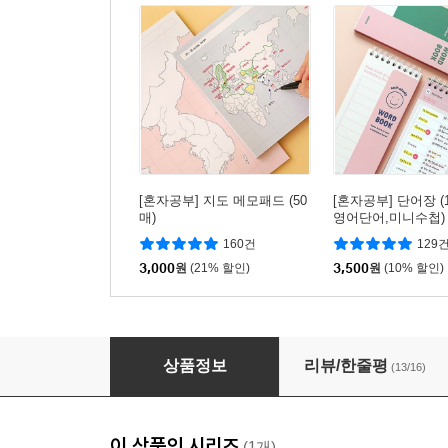
[혼자공부] 지도 메모패드 (50
[혼자공부] 단어장 (
매)
영어단어,미니수첩)
160건
129
3,000
원
(21% 할인)
3,500
원
(10% 할인)
혼자공부 지도 노트 (B5 한국사 세계사 모눈노트
상품정보
리뷰/한줄평
(13/16)
이 상품의 시리즈
(1개)