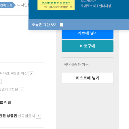
디자인문구 138위
간베스트
판매중
오늘은 그만 보기
카트에 넣기
바로구매
국내배송만 가능
 400건, 4만원 이상
리스트에 넣기
첫결제 3천원
인트 적립
만원 상품권
신규발급시