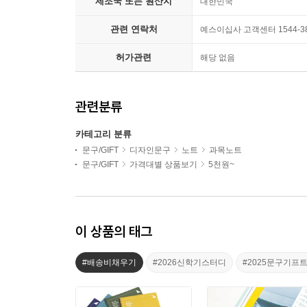
제조국 또는 원산지
대한민국
관련 연락처
예스이십사 고객센터 1544-3
허가관련
해당 없음
관련분류
카테고리 분류
문구/GIFT
디자인문구
노트
과목노트
문구/GIFT
가격대별 상품보기
5천원~
이 상품의 태그
#배송비채우기
#2026신학기스터디
#2025문구기프트