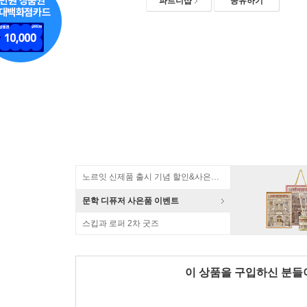
파트너샵
공유하기
노르잇 신제품 출시 기념 할인&사은품 증정!
문학 디퓨저 사은품 이벤트
스킵과 로퍼 2차 굿즈
이 상품을 구입하신 분