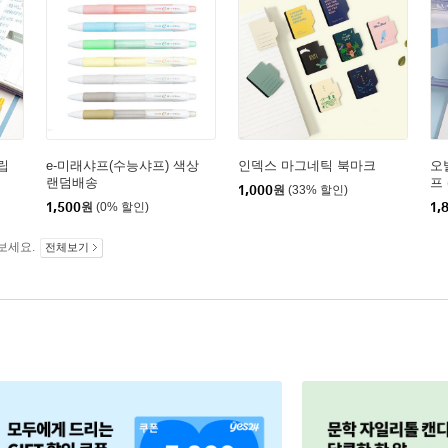
립
e-미래샤프(수능샤프) 색상
인덱스 마그네틱 북마크
오
랜덤배송
프 
1,000
원
(33% 할인)
1,500
원
(0% 할인)
1,
보세요.
전체보기