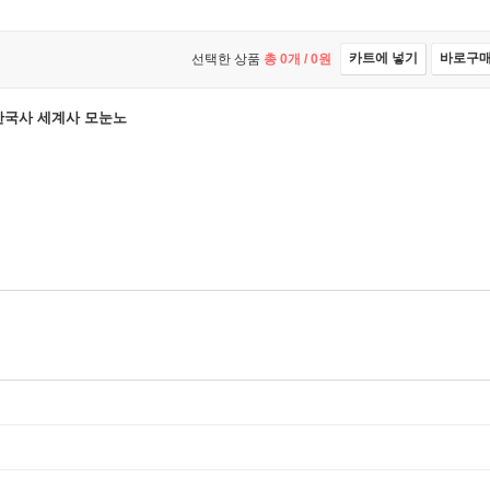
카트에 넣기
바로구
선택한 상품
총
0
개 /
0
원
 한국사 세계사 모눈노