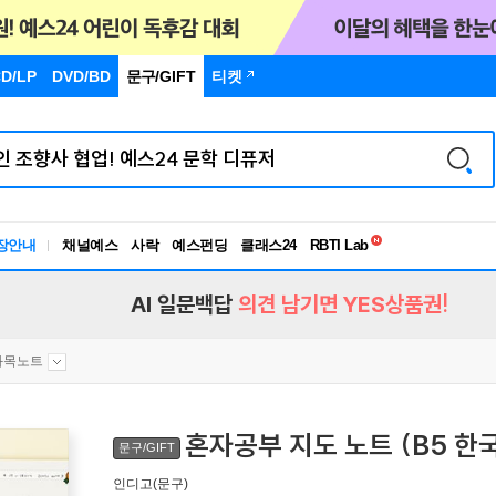
D/LP
DVD/BD
문구
/GIFT
티켓
독서유형검사
장안내
채널예스
사락
예스펀딩
클래스24
RBTI Lab
독서유형검사
AI 일문백답
의견 남기면 YES상품권!
과목노트
혼자공부 지도 노트 (B5 한
문구/GIFT
인디고(문구)