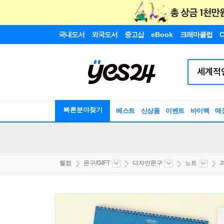
국내도서
외국도서
중고샵
eBook
크레마클럽
C
빠른분야찾기
베스트
신상품
이벤트
바이백
매
웰컴
문구/GIFT
디자인문구
노트