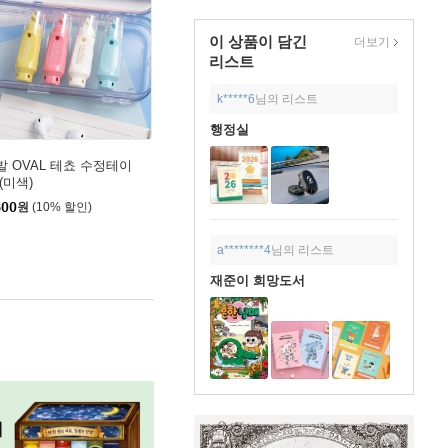
이 상품이 담긴
더보기
리스트
k*****6
님의 리스트
행정실
발 OVAL 테쵸 수정테이
(미색)
800
원
(10% 할인)
a********4
님의 리스트
재준이 희망도서