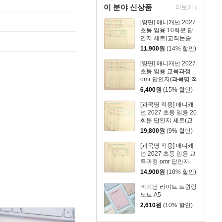
이 분야 신상품
더보기
[양면] 애니캐넌 2027
초등 임용 10회분 답
안지 세트(교직논술
+교육과정)
11,900
원
(14% 할인)
[양면] 애니캐넌 2027
초등 임용 교육과정
omr 답안지(과목명 적
용 10회분)
6,400
원
(15% 할인)
[과목명 적용] 애니캐
넌 2027 초등 임용 20
회분 답안지 세트(교
직논술+교육과정)
19,800
원
(9% 할인)
[과목명 적용] 애니캐
넌 2027 초등 임용 교
육과정 omr 답안지
(20회분)
14,900
원
(10% 할인)
비기닝 라이트 트윈링
노트 A5
2,610
원
(10% 할인)