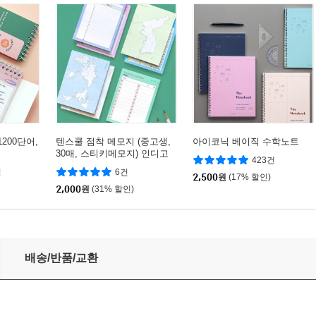
1200단어,
텐스쿨 점착 메모지 (중고생,
아이코닉 베이직 수학노트
30매, 스티키메모지) 인디고
423건
공부 접착메모지
건
6건
2,500
원
(17% 할인)
2,000
원
(31% 할인)
)
배송/반품/교환