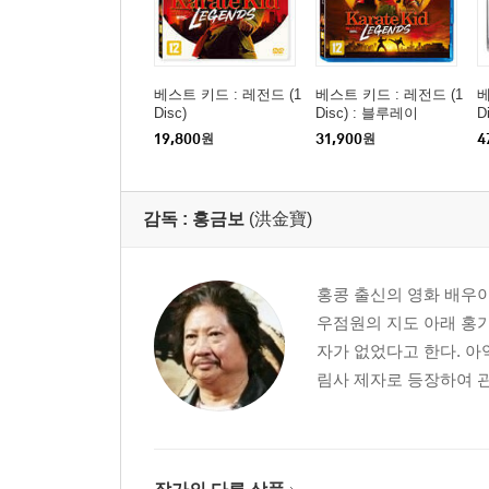
베스트 키드 : 레전드 (1
베스트 키드 : 레전드 (1
베
Disc)
Disc) : 블루레이
D
틸
19,800
원
31,900
원
4
감독 :
홍금보
(洪金寶)
홍콩 출신의 영화 배우이
우점원의 지도 아래 홍
자가 없었다고 한다. 
림사 제자로 등장하여 관