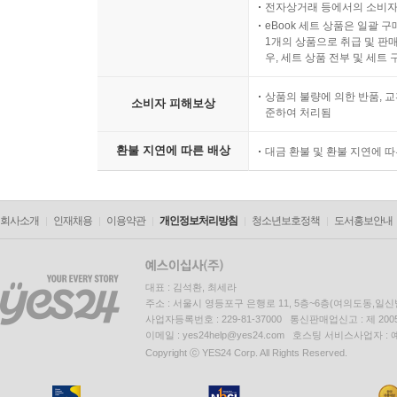
전자상거래 등에서의 소비자
eBook 세트 상품은 일괄 
1개의 상품으로 취급 및 판매
우, 세트 상품 전부 및 세트
상품의 불량에 의한 반품, 교
소비자 피해보상
준하여 처리됨
환불 지연에 따른 배상
대금 환불 및 환불 지연에 
회사소개
인재채용
이용약관
개인정보처리방침
청소년보호정책
도서홍보안내
대표 : 김석환, 최세라
주소 : 서울시 영등포구 은행로 11, 5층~6층(여의도동,일신
사업자등록번호 : 229-81-37000 통신판매업신고 : 제 200
이메일 : yes24help@yes24.com 호스팅 서비스사업자 :
Copyright ⓒ YES24 Corp. All Rights Reserved.