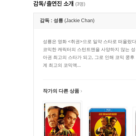
감독/출연진 소개
(3명)
감독 :
성룡
(Jackie Chan)
성룡은 영화 <취권>으로 일약 스타로 떠올랐다
코믹한 캐릭터의 스턴트맨을 사양하지 않는 성룡의
아권 최고의 스타가 되고, 그로 인해 코믹 쿵후
계 최고의 코믹액...
작가의 다른 상품