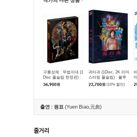
작가의 다른 상품
구룡성채 : 무법지대 (1
귀타귀 (1Disc, 2K 리마
비
Disc 풀슬립 한정판) :
스터링 풀슬립) : 블루
마
블루레이
레이
36,900
원
22,700
원
(10% 할인)
2
출연 :
원표
(Yuen Biao,元彪)
줄거리