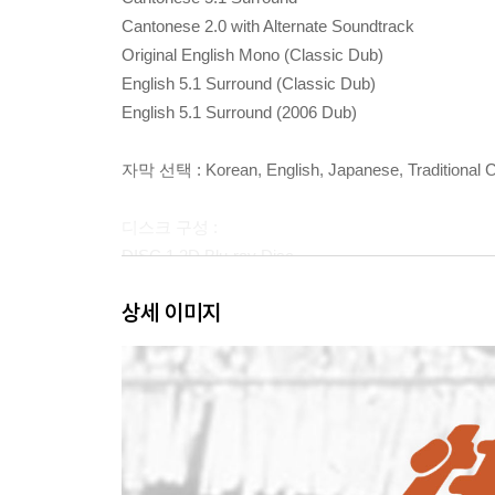
Cantonese 2.0 with Alternate Soundtrack
Original English Mono (Classic Dub)
English 5.1 Surround (Classic Dub)
English 5.1 Surround (2006 Dub)
자막 선택 : Korean, English, Japanese, Traditional 
디스크 구성 :
DISC 1 2D Blu-ray Disc
● 영화 시작
상세 이미지
● 보너스 트랙 (한글자막 포함)
Sammo Hung Interview (10분 5초)
New Edited Trailer (1분 50초)
Original Trailer (4분 9초)
Movie Photo Slideshow (1분 1초)