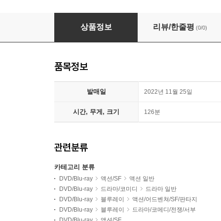
쾌찬차 (1Disc, 2K 리마스터링 풀슬립) : 블루레
상품정보
리뷰/한줄평
(0/0)
품목정보
발매일
2022년 11월 25일
시간, 무게, 크기
126분
관련분류
카테고리 분류
DVD/Blu-ray
액션/SF
액션 일반
DVD/Blu-ray
드라마/코미디
드라마 일반
DVD/Blu-ray
블루레이
액션/어드벤쳐/SF/판타지
DVD/Blu-ray
블루레이
드라마/코메디/전쟁/서부
DVD/Blu-ray
액션/SF