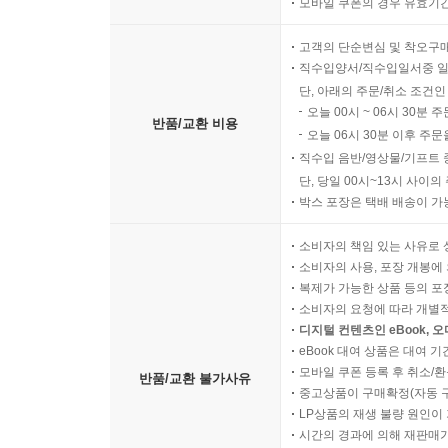
모바일 쿠폰의 경우 유효기간(
고객의 단순변심 및 착오구
직수입양서/직수입일서중 일
단, 아래의 주문/취소 조건인
오늘 00시 ~ 06시 30분 
반품/교환 비용
오늘 06시 30분 이후 주문
직수입 음반/영상물/기프트 
단, 당일 00시~13시 사이
박스 포장은 택배 배송이 가
소비자의 책임 있는 사유로 
소비자의 사용, 포장 개봉에 
복제가 가능한 상품 등의 포장을 
소비자의 요청에 따라 개별
디지털 컨텐츠인 eBook, 
eBook 대여 상품은 대여 기
모바일 쿠폰 등록 후 취소/환
반품/교환 불가사유
중고상품이 구매확정(자동 
LP상품의 재생 불량 원인이 기
시간의 경과에 의해 재판매가