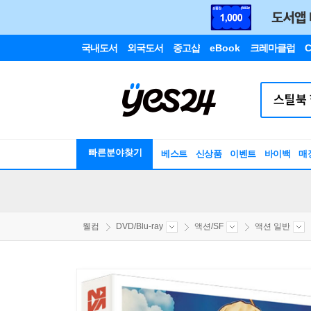
국내도서
외국도서
중고샵
eBook
크레마클럽
C
빠른분야찾기
베스트
신상품
이벤트
바이백
매
웰컴
DVD/Blu-ray
액션/SF
액션 일반