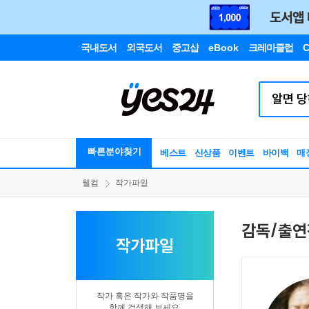
국내도서
외국도서
중고샵
eBook
크레마클럽
C
빠른분야찾기
베스트
신상품
이벤트
바이백
매
웰컴
작가파일
감독/출연
작가파일
작가 혹은 작가와 작품명을
함께 검색해 보세요.