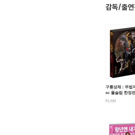
감독/출연
구룡성채 : 무법지
sc 풀슬립 한정판)
레이
PLAIN