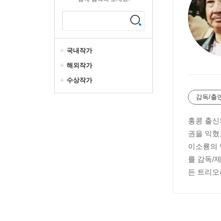
국내작가
해외작가
수상작가
감독/출
홍콩 출신
권을 익혔
이소룡의 
를 감독/
든 트리오