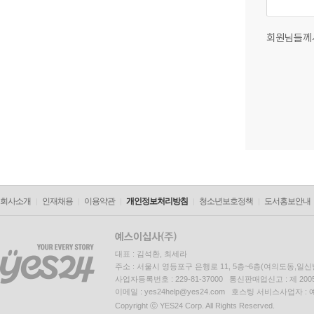
회원님들께
회사소개
인재채용
이용약관
개인정보처리방침
청소년보호정책
도서홍보안내
대표 : 김석환, 최세라
주소 : 서울시 영등포구 은행로 11, 5층~6층(여의도동,일신
사업자등록번호 : 229-81-37000 통신판매업신고 : 제 200
이메일 : yes24help@yes24.com 호스팅 서비스사업자 :
Copyright ⓒ YES24 Corp. All Rights Reserved.