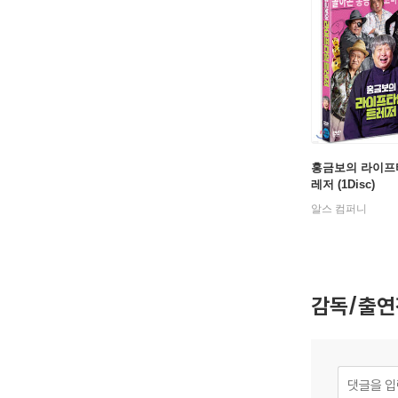
홍금보의 라이프
레저 (1Disc)
알스 컴퍼니
감독/출연