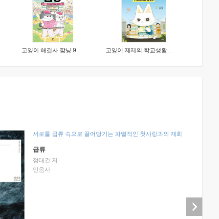
고양이 해결사 깜냥 9
고양이 제제의 학교생활 1 : 초등학생이 이렇게 힘들 줄이야
서로를 급류 속으로 끌어당기는 파멸적인 첫사랑과의 재회
급류
정대건 저
민음사