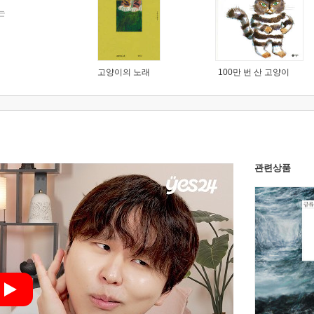
는
고양이의 노래
100만 번 산 고양이
관련상품