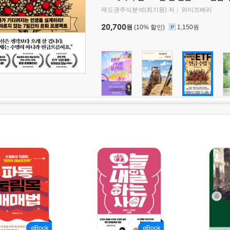
제도권주식분석(최기원) 저
와이즈베리
20,700
원
(10% 할인)
1,150원