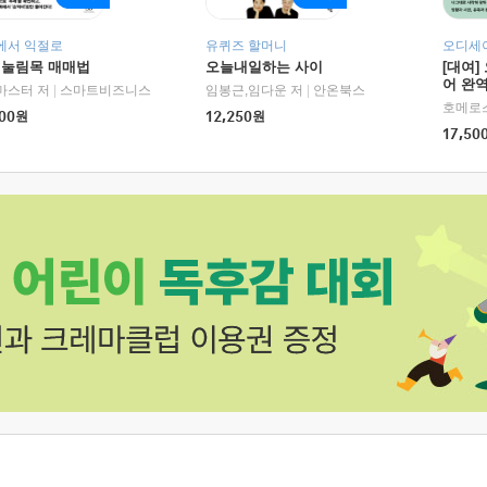
에서 익절로
유퀴즈 할머니
오디세이
 눌림목 매매법
오늘내일하는 사이
[대여]
어 완역
마스터 저
|
스마트비즈니스
임봉근,임다운 저
|
안온북스
00
원
12,250
원
17,50