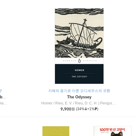
무
지혜와 용기로 이룬 오디세우스의 귀환
Dragon Masters #32 : Heart of the Ruby Dragon (A Branches Book)
The Odyssey
c Inc
Homer / Rieu, E. V. / Rieu, D. C. H.
|
Penguin Group
9,900
원
(34%
+1%
)