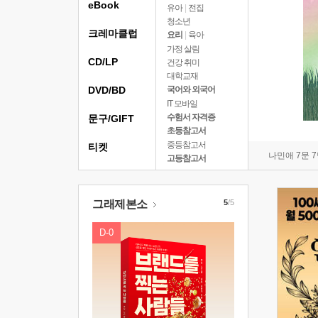
eBook
유아
|
전집
청소년
크레마클럽
요리
|
육아
가정 살림
CD/LP
건강 취미
대학교재
DVD/BD
국어와 외국어
IT 모바일
수험서 자격증
문구/GIFT
초등참고서
중등참고서
티켓
나민애 7문 
고등참고서
그래제본소
5
/5
D-0