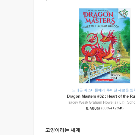
드래곤 마스터들에게 주어진 새로운 임
Tracey West/ Graham Howells (ILT)
|
Scholasti
8,400
원
(30%
+2%
)
고양이라는 세계