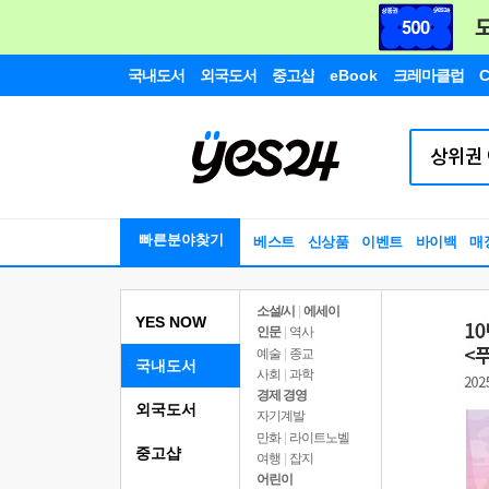
국내도서
외국도서
중고샵
eBook
크레마클럽
C
빠른분야찾기
베스트
신상품
이벤트
바이백
매
소설/시
|
에세이
YES NOW
인문
|
역사
예술
|
종교
국내도서
사회
|
과학
경제 경영
외국도서
자기계발
만화
|
라이트노벨
중고샵
여행
|
잡지
어린이