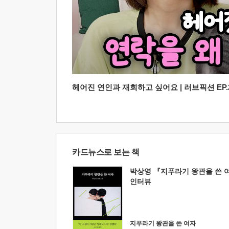
헤어진 연인과 재회하고 싶어요 | 러브픽션 EP.2
카드뉴스로 보는 책
박상영 『지푸라기 왕관을 쓴 
인터뷰
지푸라기 왕관을 쓴 여자