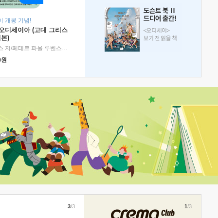
 개봉 기념!
 오디세이아 (고대 그리스
본)
호메로스 저/페테르 파울 루벤스 그림/박문재 역
|
현대지성
0
원
3
/3
1
/3