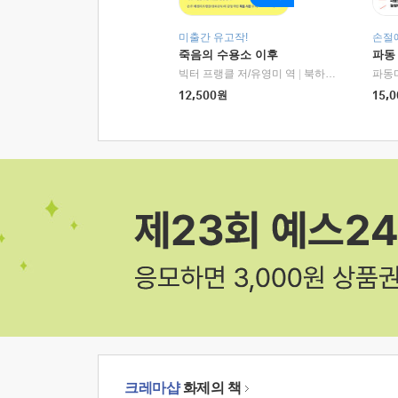
미출간 유고작!
손절
죽음의 수용소 이후
파동
빅터 프랭클 저/유영미 역
|
북하우스
파동
12,500
원
15,0
크레마샵
화제의 책