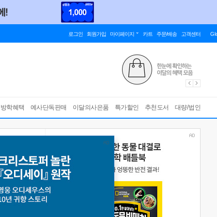
로그인
회원가입
마이페이지
카트
주문/배송
고객센터
Gl
름방학혜택
예사단독판매
이달의사은품
특가할인
추천도서
대량/법인