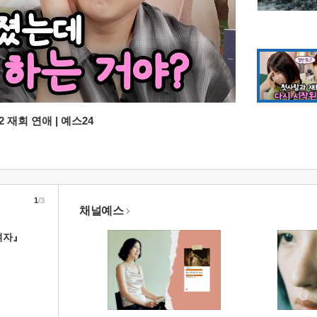
 재회 연애 | 예스24
1
/3
채널예스
여자』