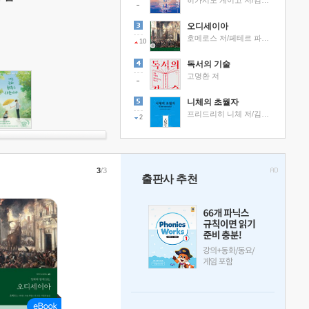
히가시노 게이고 저/김선영 역
오디세이아
호메로스 저/페테르 파울 루벤스 그림/박문재 역
10
독서의 기술
고명환 저
니체의 초월자
프리드리히 니체 저/김철 편역
2
3
/3
출판사 추천