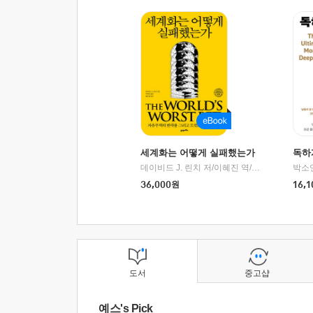
세계화는 어떻게 실패했는가
독하
데이비드 J. 린치 저/이혜진 역/최준영 감수
박소
|
2
36,000
원
16,1
도서
중고샵
예스's Pick