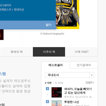
닫기
화제의 책
이주의 책
이책 어때?
베스트셀러
인기검색어
스템
국내도서
리오 설계자 제도권주식
1~5위
|
6~10위
트폴리오 설계에 집중
세네카, 오늘을 빼앗기
F 전략으로 평생 현금
고 있는 당신에게
루키우스 안나이우스 세네카 저/하와이 대저택 편역
투명한 나선
 수업