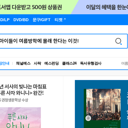
D/LP
DVD/BD
문구
/GIFT
티켓
독서유형검사
장안내
채널예스
사락
예스펀딩
클래스24
여
RBTI Lab
독서유형검사