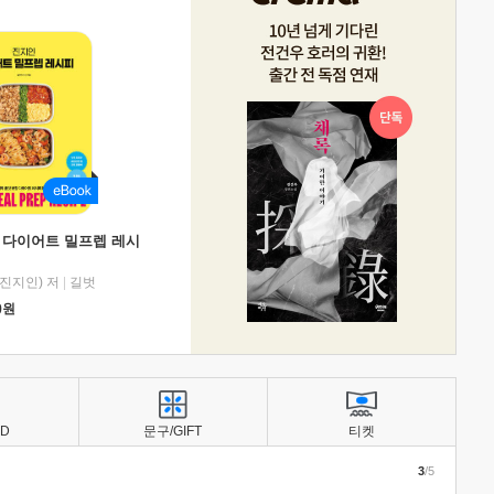
 다이어트 밀프렙 레시
진지인) 저
|
길벗
0
원
BD
문구/GIFT
티켓
3
/5