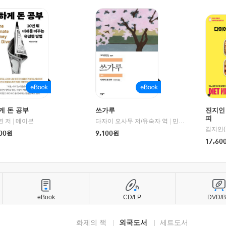
게 돈 공부
쓰가루
진지인
피
연 저
1세기북스
|
메이븐
다자이 오사무 저/유숙자 역
|
민음사
김지인(
00
원
9,100
원
17,60
eBook
CD/LP
DVD/
화제의 책
외국도서
세트도서