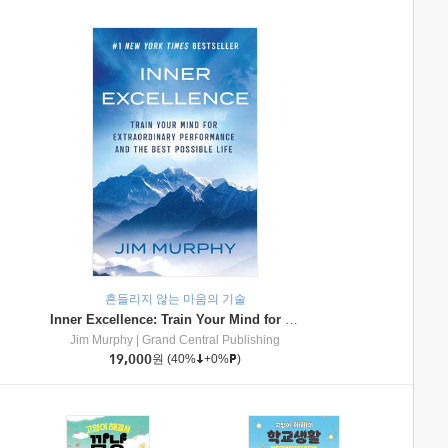
흔들리지 않는 마음의 기술
Inner Excellence: Train Your Mind for Extraordinary Performance and the Best Possible Life
Jim Murphy
|
Grand Central Publishing
19,000
원
(40%
+0%
)