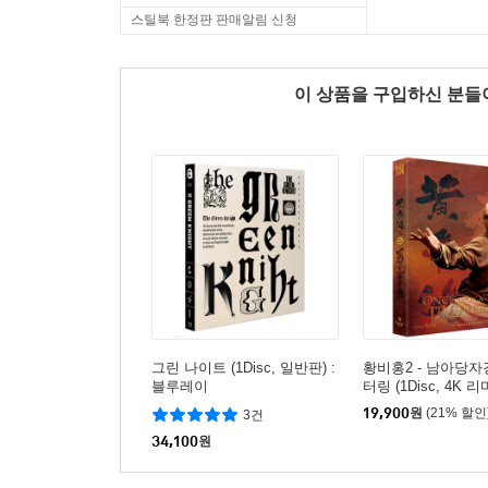
스틸북 한정판 판매알림 신청
이 상품을 구입하신 분
그린 나이트 (1Disc, 일반판) :
황비홍2 - 남아당자
블루레이
터링 (1Disc, 4K
풀슬립, 일반판) :
19,900
원
(21% 할인
3건
34,100
원