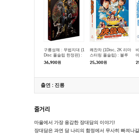
구룡성채 : 무법지대 (1
쾌찬차 (1Disc, 2K 리마
비
Disc 풀슬립 한정판) :
스터링 풀슬립) : 블루
마
블루레이
레이
36,900
원
25,300
원
2
출연 :
진룡
줄거리
마을에서 가장 용감한 장대담의 이야기!
장대담은 과연 담 나리의 함정에서 무사히 빠져나갈 