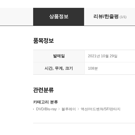
귀타귀 (1Disc, 2K 리마스터링 풀슬립) : 블루레
상품정보
리뷰/한줄평
(1/1)
품목정보
발매일
2021년 10월 29일
시간, 무게, 크기
108분
관련분류
카테고리 분류
DVD/Blu-ray
블루레이
액션/어드벤쳐/SF/판타지