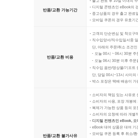
출고 완료 후 10일 이내의 
디지털 콘텐츠인 eBook의 
반품/교환 가능기간
중고상품의 경우 출고 완료일
모바일 쿠폰의 경우 유효기간(
고객의 단순변심 및 착오구
직수입양서/직수입일서중 일
단, 아래의 주문/취소 조건인
오늘 00시 ~ 06시 30분 
반품/교환 비용
오늘 06시 30분 이후 주문
직수입 음반/영상물/기프트 
단, 당일 00시~13시 사이
박스 포장은 택배 배송이 가
소비자의 책임 있는 사유로 
소비자의 사용, 포장 개봉에 
복제가 가능한 상품 등의 포장을 
소비자의 요청에 따라 개별
디지털 컨텐츠인 eBook, 
eBook 대여 상품은 대여 기
모바일 쿠폰 등록 후 취소/환
반품/교환 불가사유