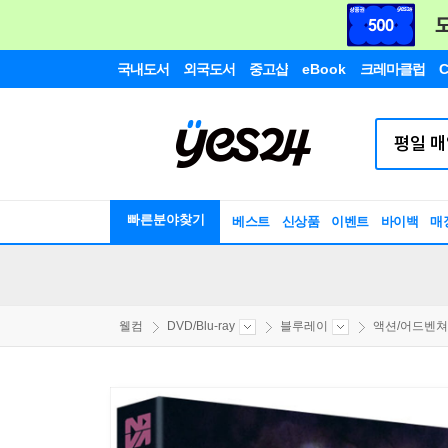
국내도서
외국도서
중고샵
eBook
크레마클럽
C
빠른분야찾기
베스트
신상품
이벤트
바이백
매
웰컴
DVD/Blu-ray
블루레이
액션/어드벤쳐/S