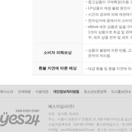
중고상품이 구매확정(자동 
LP상품의 재생 불량 원인이 기
시간의 경과에 의해 재판매가
전자상거래 등에서의 소비자
eBook 세트 상품은 일괄 
1개의 상품으로 취급 및 판매
우, 세트 상품 전부 및 세트
상품의 불량에 의한 반품, 교
소비자 피해보상
준하여 처리됨
환불 지연에 따른 배상
대금 환불 및 환불 지연에 
회사소개
인재채용
이용약관
개인정보처리방침
청소년보호정책
도서홍보안내
대표 : 김석환, 최세라
주소 : 서울시 영등포구 은행로 11, 5층~6층(여의도동,일신
사업자등록번호 : 229-81-37000 통신판매업신고 : 제 200
이메일 : yes24help@yes24.com 호스팅 서비스사업자 :