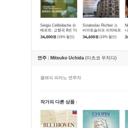
Sergiu Celibidache 슈
Sviatoslav Richter 스
N
베르트: 교향곡 8번 '미
비아토슬라프 리히테르
완성' / 드보르작: 교향
라이브 레코딩 모음집
C
34,000
원
(19% 할인)
34,600
원
(19% 할인)
2
곡 9번 '신세계로부터'
(Richter Supreme: Rich
e
((Schubert: Unfinished
ter at His Greatest)
o
Symphony / Dvorak: Fr
om the New World) [U
연주 :
Mitsuko Uchida
(미츠코 우치다)
HQCD]
클래식 피아노 연주자
작가의 다른 상품