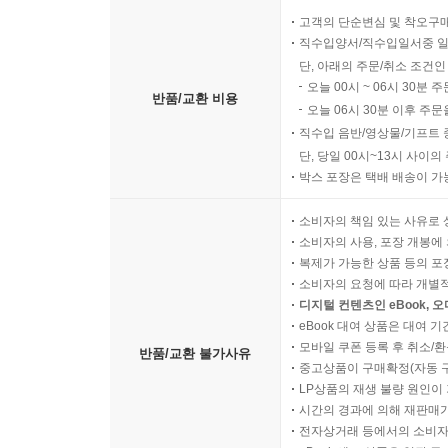
고객의 단순변심 및 착오구
직수입양서/직수입일서중 일
단, 아래의 주문/취소 조건인
오늘 00시 ~ 06시 30분 
반품/교환 비용
오늘 06시 30분 이후 주문
직수입 음반/영상물/기프트 
단, 당일 00시~13시 사이
박스 포장은 택배 배송이 가
소비자의 책임 있는 사유로 
소비자의 사용, 포장 개봉에 
복제가 가능한 상품 등의 포장을 
소비자의 요청에 따라 개별
디지털 컨텐츠인 eBook, 
eBook 대여 상품은 대여 기
모바일 쿠폰 등록 후 취소/환
반품/교환 불가사유
중고상품이 구매확정(자동 
LP상품의 재생 불량 원인이 기
시간의 경과에 의해 재판매가
전자상거래 등에서의 소비자