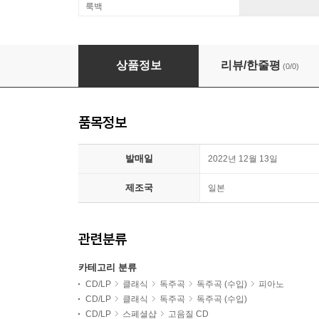
룩백
Mitsuko Uchida 슈베르트: 피아노 소나타 19, 20번 (
상품정보
리뷰/한줄평
(0/0)
품목정보
발매일
2022년 12월 13일
제조국
일본
관련분류
카테고리 분류
CD/LP
클래식
독주곡
독주곡 (수입)
피아노
CD/LP
클래식
독주곡
독주곡 (수입)
CD/LP
스페셜샵
고음질 CD