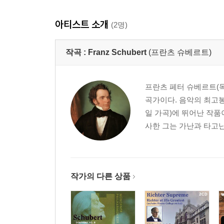
아티스트 소개
(2명)
작곡 :
Franz Schubert
(프란츠 슈베르트)
프란츠 페터 슈베르트(독일어:
곡가이다. 음악의 최고봉
일 가곡)에 뛰어난 작품
사한 그는 가난과 타고난
작가의 다른 상품