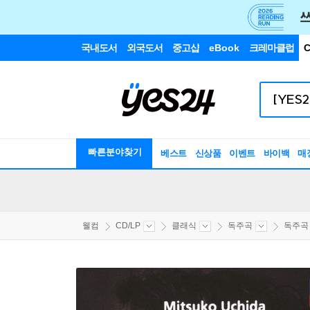
국내도서
외국도서
중고샵
eBook
크레마클럽
C
빠른분야찾기
베스트
신상품
이벤트
바이백
매
웰컴
CD/LP
클래식
독주곡
독주곡 