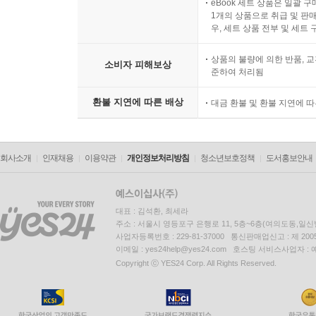
eBook 세트 상품은 일괄 
1개의 상품으로 취급 및 판매
우, 세트 상품 전부 및 세트
상품의 불량에 의한 반품, 교
소비자 피해보상
준하여 처리됨
환불 지연에 따른 배상
대금 환불 및 환불 지연에 
회사소개
인재채용
이용약관
개인정보처리방침
청소년보호정책
도서홍보안내
대표 : 김석환, 최세라
주소 : 서울시 영등포구 은행로 11, 5층~6층(여의도동,일신
사업자등록번호 : 229-81-37000 통신판매업신고 : 제 200
이메일 : yes24help@yes24.com 호스팅 서비스사업자 :
Copyright ⓒ YES24 Corp. All Rights Reserved.