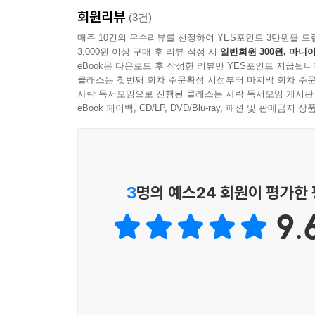
회원리뷰
(3건)
이 책은 ‘용모 단정’, ‘원조 얼짱’, ‘착한 몸
매주 10건의 우수리뷰를 선정하여 YES포인트 3만원을 드
3,000원 이상 구매 후 리뷰 작성 시
일반회원 300원, 마니아
죄송합니까?”라는 제목은 인터뷰어의 울음을 자아낸
eBook은 다운로드 후 작성한 리뷰만 YES포인트 지급됩니
전신 지방 흡입을 한 빅뷰티에서부터 7년간 식이
클래스는 첫번째 회차 주문확정 시점부터 마지막 회차 주문
조건으로 인해 다양한 외모 관리를 실천해 본 경험
사락 독서모임으로 진행된 클래스는 사락 독서모임 게시판
결심을 하게 되었으며, 그런 실천 이후 어떤 삶
eBook 페이백, CD/LP, DVD/Blu-ray, 패션 및 판매금
지상주의 사회의 당사자이자 피해자로 살아가고 있
의료산업, 의류업계의 행태)과 일상에서 우리 모두
다양한 효과에 대해 살펴본다. 여기에는 허영에 가
어릴 적 가족이나 친구 등 가까운 이들로부터 받은
3
명의 예스24 회원이 평가한
경험하며 느낀 대한민국 성형외과 의료계의 현실,
9.
뿐이다. 이를 통해 이 책은 외모 지상주의 사회의
그리고 담담한 고백으로 극복해 나간 그녀들의 성장
1장에서는 가족이 몸에 대한 인식에 미치는 영
누군가가 자신의 외모에 대해 무심코 던진 말 한마
3장에서는 항공 승무원에서부터, 간호사, 보험회