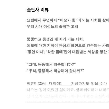
출판사 리뷰
요람에서 무덤까지 “미모가 힘”이 되는 사회를 살
우리 시대 여성들의 솔직한 고백
뚱뚱하고 못생긴 게 죄가 되는 사회,
외모에 대한 지적이 관심의 표현으로 간주되는 사회
‘동안 미녀’, ‘착한 몸매’만이 대접받는 세상을 향한
“그대, 뚱뚱해서 죄송합니까?”
“우리, 뚱뚱해서 죄송해야 합니까?”
빅뷰티(25세, 대학생)_____지금까지도 잊을 수
나오는 길에 있었던 일이에요. 엘리베이터가 내려오다
생각 없이 있었는데 갑자기 어머니가 완전 소심하게,
우리가 먼저 탄 건데!” 그러니까 엄마가 “내가 뚱
탔는데 미안하다고 해야 하나 싶고요.