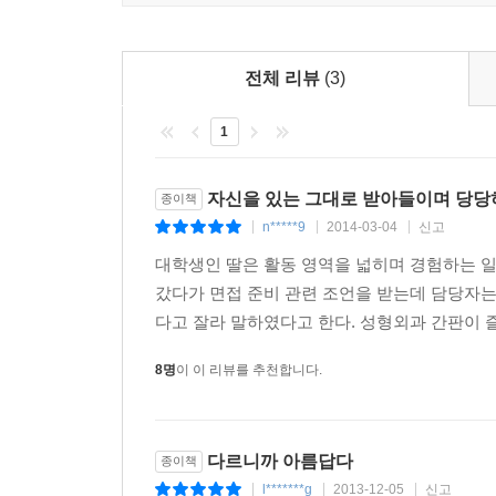
문제를 들어본다. 그리고 4장에서는 다양한 수준
병원에서의 경험, 끊임없이 재생산되는 자기혐오
아름답지 않다고들 말하는 그녀들의 몸의 건강한 
전체 리뷰
(3)
1
뚱뚱하고 못생긴 여자로 살아간다는 것에 대하여
고슴도치도 제 자식은 예쁘다고 한다는 것은 옛말.
자신을 있는 그대로 받아들이며 당당
종이책
우량아로 태어나 다섯 살 때부터 엄마가 다이어트
n*****9
2014-03-04
신고
|
|
|
여자가 세상에서 어떻게 대우받는지를 지켜보며 그
대학생인 딸은 활동 영역을 넓히며 경험하는 
영향과 뚱뚱한 여자가 한국 사회에서 어떤 위치를 
갔다가 면접 준비 관련 조언을 받는데 담당자는
사실은 이해하고 공감하는 그녀들은 식습관 조절보다
다고 잘라 말하였다고 한다. 성형외과 간판이 
말한다.
8명
이 이 리뷰를 추천합니다.
모구(22세, 임용고시생)_____고등학생 때 아빠가
생각을 했어요. 사실 아빠 얘기 듣고 어이가 없었어
있었겠죠? 그래도 저는 좀 서운했어요. 아빠 눈에만
다르니까 아름답다
종이책
l*******g
2013-12-05
신고
|
|
|