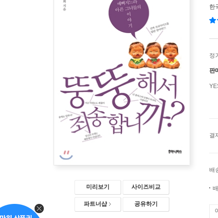
한
정
판
Y
결
배
미리보기
사이즈비교
배
파트너샵
공유하기