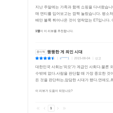
믹맥(25세, 취업준비생)_____동생은 진짜 말랐
지난 주말에는 가족과 함께 쇼핑을 다녀왔습니다.
거라고 생각해요. 저더러 “너는 게을러서 살찌는 거
매 면티를 입어보고는 깜짝 놀랐습니다. 평소처럼
않았거든요.
배만 불룩 튀어나온 것이 영락없는 ET입니다. 
선화(38세, 바리스타)_____“살은 언제 뺄 거니
1명
이 이 리뷰를 추천합니다.
일생’이라는 거죠. 내가 어떻게 살아가고, 어떤 일
중요한 게 아니에요. 너는 이제 나이가 찼으니 살을
하면 이유가 뭐냐? 일이냐? 살이냐? 일단은 살을 빼
뚱뚱한 게 죄인 시대
종이책
s*****1
2015-08-04
신고
|
|
|
빅뷰티(25세, 대학생)_____저랑 굉장히 가깝게
대한민국 사회는‘외모’가 계급인 사회다.물론 
반에서 누구 좋아하는 남학생 있는 사람?” 물어보
수밖에 없다.사람을 판단할 때 가장 중요한 것
○○을 좋아합니다.” 그랬더니 그때 같이 있던 여자애
든 것을 판단하는,암담한 시대가 됐다.연애도,
크다는 이유로 친구들이 더 가혹하게 놀렸던 것 같아
그 이후에 그 애가 버디버디 메신저로 제게 이렇게 말
이 리뷰가 도움이 되었나요?
뭐지? 왜 나 빼고 다 좋을까? 그런 생각을 하면서
없는 거예요. 그래서 그때 처음으로 뚱뚱하다는 게 
1