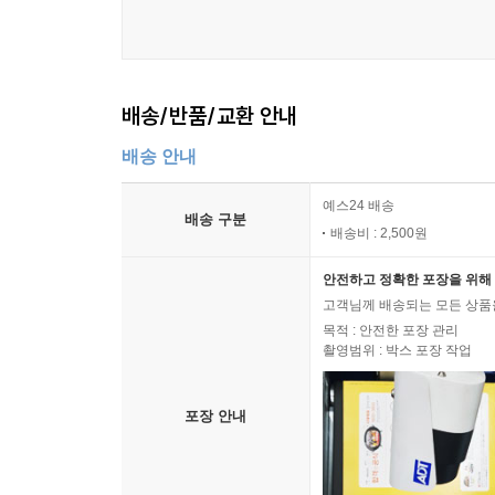
용모 단정, 취업 성형 권하는 사회: 노동 시장에서의
“○○에서 함께 일할 용모 단정한 여직원을 모집합니다
외모도 스펙이 된 시대, ‘용모 단정’이라는 구
배송/반품/교환 안내
여전히 강력한 영향력을 발휘하고 있다. 10여 년
과정과 직장에서의 외모 관리 요구는 더 교묘하고 
배송 안내
‘○○기업 성형’까지 성행하는 현실. 무슨 일을 
어디서나 ‘노동자’와 ‘여자’ 사이에서 줄타기를 하고
예스24 배송
배송 구분
이 책에 등장하는 여성들은 서비스직, 판매직, 
배송비 : 2,500원
다이어트 요구에 시달린다고 고백한다. 가장 대
안전하고 정확한 포장을 위해 
도착을 돕는 운송직이자 안전 활동직이다. 미니멜
고객님께 배송되는 모든 상품을
기술이 중요하게 취급되었지만 서양 항공사들과의
목적 : 안전한 포장 관리
여성 승무원의 외모가 사측의 공공연한 관리감독 
촬영범위 : 박스 포장 작업
노골적인 다이어트 요구까지 그 수위는 보통의 상상
또한 화장품 판매원 이덕주 씨는 외모가 매장 매출과
포장 안내
체크리스트를 지키라고 요구할 뿐만 아니라 성형까
일하는 간호사인데도 병원이 선호하는 체형과 외
무엇인가를 경험한 마소 등의 이야기를 들어보자.