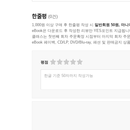
빅뷰티(25세, 대학생)_____초등학교 때부터 
하셨어요. “○○아, 넌 예뻐져야 한다. 그래야 부
한줄평
(0건)
100킬로그램이 넘으세요. 제가 엄마 식성이랑 체
힘든지 아니까 저한테 굉장히 뭐라 하시는 편이에요.
1,000원 이상 구매 후 한줄평 작성 시
일반회원 50원, 마니
eBook은 다운로드 후 작성한 리뷰만 YES포인트 지급됩니
주는 편이죠.
클래스는 첫번째 회차 주문확정 시점부터 마지막 회차 주문
eBook 페이백, CD/LP, DVD/Blu-ray, 패션 및 판매금
빅뷰티(25세, 대학생)_____어머니는 몇 년에 
대놓고 그런 말을 한다는 거예요. 그렇게 몸이 뚱뚱
50대 초반까지만 해도 면접 보면 항상 울고 오셨어
평점
빼라고 말씀하시는데 저도 그런 엄마의 마음, 사랑을
한글 기준 50자까지 작성가능
서희(25세, 취업준비생)_____못생긴 것보다 살
분위기에요. “그래야 네가 상처받아서 뺀다” 뭐 이런
전에 어떤 택시 기사가 뚱뚱한 여자가 미니스커
이야기했더니, 동생이 이러더라고요. “왜, 누나도 
입는 건 시선 공해야”라면서.