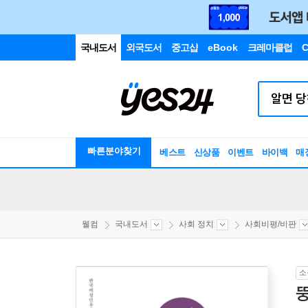
국내도서
외국도서
중고샵
eBook
크레마클럽
C
빠른분야찾기
베스트
신상품
이벤트
바이백
매
웰컴
국내도서
사회 정치
사회비평/비판
소