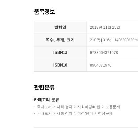
품목정보
발행일
2013년 11월 25일
쪽수, 무게, 크기
210쪽 | 316g | 140*200*20
ISBN13
9788964371978
ISBN10
8964371976
관련분류
카테고리 분류
국내도서
사회 정치
사회비평/비판
노동문제
국내도서
사회 정치
여성/젠더
여성문제