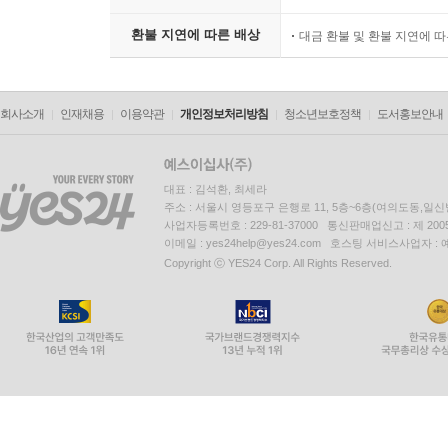
형은 안 되고, 스타킹 색깔은 커피색, 치마는 무릎
환불 지연에 따른 배상
대금 환불 및 환불 지연에 
외모를 파는 사람들: 미디어와 의료산업, 의류 및 
사회적으로 외모 중심주의가 심화될수록 성형 및 다
회사소개
인재채용
이용약관
개인정보처리방침
청소년보호정책
도서홍보안내
2011년 현재 45억 달러로 추정되는 한국의 성형
1위로, 이에 따르면 도시에 사는 19세에서 49세
2013년 한 해 성형 광고가 602건에서 3,348건으
대표 : 김석환, 최세라
주소 : 서울시 영등포구 은행로 11, 5층~6층(여의도동,일신
더더욱 문제가 되는 것은 성형이 명백한 의료 행
사업자등록번호 : 229-81-37000 통신판매업신고 : 제 200
아파서 병원을 찾은 것이 아니라 예뻐지기 위한 시
이메일 : yes24help@yes24.com 호스팅 서비스사업자 :
Copyright ⓒ YES24 Corp. All Rights Reserved.
경우가 많고 성형시장은 이를 잘 알고 이용한다. 
비밀스런 특징과 자기 관리의 일환으로 성형이 포
하다. 성형의 선택에서부터 그 부작용에 이르기까지
여성들의 불만은 의류업계에 대해서도 마찬가지다. 
시선을 느낄 때, 맘에 드는 옷은 모두 작은 사이즈만
몸이 소, 중, 대(S, M, L) 가운데 어디 속하
마른 체형에 맞는 옷을 기준으로 발전하고 있다.