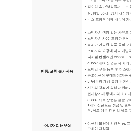
오늘 06시 30분 이후 주문
체형이 있어요. 건강해 보여야 하지만 마른, 그런 이
직수입 음반/영상물/기프트 
있죠.
단, 당일 00시~13시 사이
박스 포장은 택배 배송이 가
이덕주(37세, 화장품 판매원)_____저희 브랜드
소비자의 책임 있는 사유로 
20퍼센트도 넘을 것 같아요. 쌍꺼풀도 성형으로 
소비자의 사용, 포장 개봉에 
이렇게 하고 왔을 때 회사에서 대우가 달라져요.
복제가 가능한 상품 등의 포장을 
소비자의 요청에 따라 개별
미니멜(39세, 항공 승무원)_____베스트 슬리머
디지털 컨텐츠인 eBook, 
eBook 대여 상품은 대여 기
시행되고 있어요. 얼마 전에는 승무원 다섯 명 
모바일 쿠폰 등록 후 취소/환
반품/교환 불가사유
일반직으로 아예 전직을 시켰어요. 결국 한 후배는
중고상품이 구매확정(자동 
미니멜(39세, 항공 승무원)_____저희가 신는 
LP상품의 재생 불량 원인이 기
허리를 다쳐서 평상시에 일반직들이 신는 3센티미터 
시간의 경과에 의해 재판매가
전자상거래 등에서의 소비자
미니멜(39세, 항공 승무원)_____일단 머리를 묶
eBook 세트 상품은 일괄 
흘러내리면 안 되고요. 얼굴 피부 톤은 맑고 투명
1개의 상품으로 취급 및 판매
해서도 안 되고, 아이섀도는 펄이 과도하지 않아야
우, 세트 상품 전부 및 세트
안 되고, 구취가 나면 안 되고, 립스틱 색깔이 너무
상품의 불량에 의한 반품, 교
가운데 사파이어는 가능하지만 주석이나 플라스틱 재
소비자 피해보상
준하여 처리됨