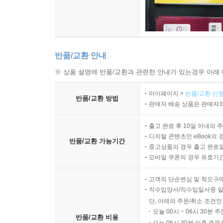
믹맥(25세, 취업준비생)_____알바 면접을 
그러더래요.
반품/교환 안내
서희(25세, 취업준비생)_____제가 원래 외모
※ 상품 설명에 반품/교환과 관련한 안내가 있는경우 아래 
맞춰야겠다는 생각이 들더라고요. 취업이 안 되면 
되는 이유를 더 이상 찾을 수가 없어서 외모나 인상
마이페이지 >
반품/교환 신청
반품/교환 방법
채운 것 같아요. 이유를 찾다 찾다 외모가 아닌가 생
판매자 배송 상품은 판매자와
마소(37세, 보험설계사)_____학교를 졸업하고 
출고 완료 후 10일 이내의 
디지털 콘텐츠인 eBook의 
외모를 중시하는 풍토가 있었어요. 제가 증권회사 
반품/교환 가능기간
중고상품의 경우 출고 완료일
스타킹 색깔, 구두, 이런 게 다 정해져 있었어요. 
모바일 쿠폰의 경우 유효기간(
있었죠. 검정색에 흰 블라우스. 긴 머리는 항상 묶
것만 되고요. 처음 입사해서 선배 언니들한테 많이 
고객의 단순변심 및 착오구
직수입양서/직수입일서중 일
단, 아래의 주문/취소 조건인
막심(23세, 간호사)_____살이 찐 사람이 의
오늘 00시 ~ 06시 30분 
병원들은 승무원 면접처럼 병원이 원하는 외모 취
반품/교환 비용