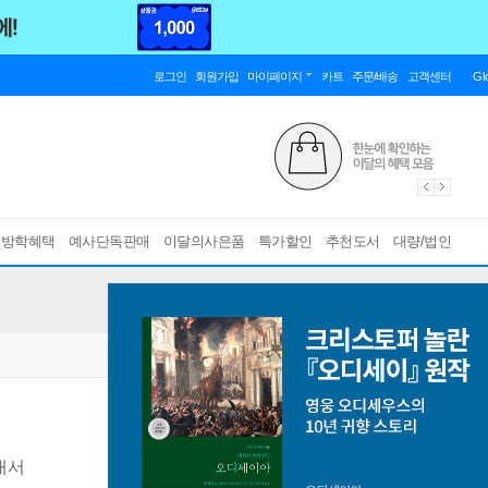
로그인
회원가입
마이페이지
카트
주문/배송
고객센터
Gl
름방학혜택
예사단독판매
이달의사은품
특가할인
추천도서
대량/법인
내서