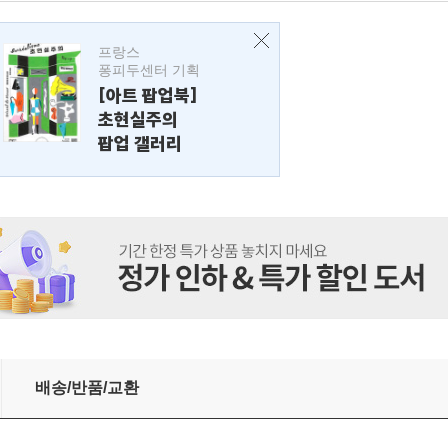
프랑스
퐁피두센터 기획
[아트 팝업북]
초현실주의
팝업 갤러리
배송/반품/교환