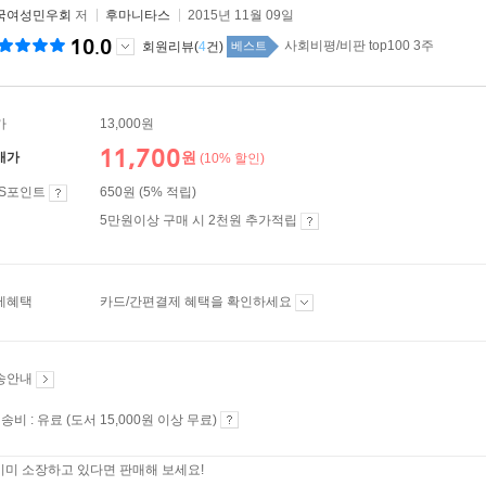
국여성민우회
저
후마니타스
2015년 11월 09일
10.0
사회비평/비판 top100 3주
회원리뷰(
4
건)
베스트
가
13,000원
11,700
원
매가
(10% 할인)
ES포인트
650원 (5% 적립)
5만원이상 구매 시 2천원 추가적립
제혜택
카드/간편결제 혜택을 확인하세요
송안내
송비 : 유료 (도서 15,000원 이상 무료)
이미 소장하고 있다면 판매해 보세요!