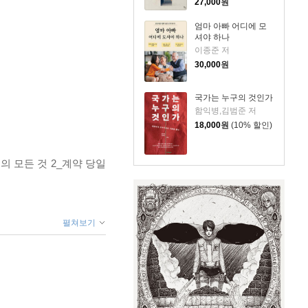
27,000
원
엄마 아빠 어디에 모
셔야 하나
이종준 저
30,000
원
국가는 누구의 것인가
함익병,김범준 저
18,000
원
(10% 할인)
서의 모든 것 2_계약 당일
펼쳐보기