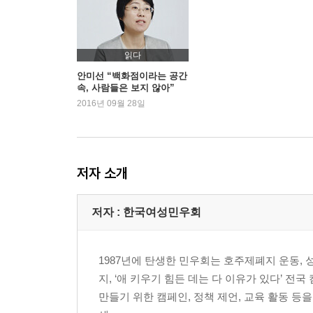
◆ 세입자 말하기 123
◆ 세입자 손자병법_계약 만료 편 129
#13 계약 연장하기 #14 계약 끝내기 #15 보증금 
읽다
안미선 “백화점이라는 공간
속, 사람들은 보지 않아”
5장 집, 너의 의미
2016년 09월 28일
◆ 세입자 말하기 155
◆ 세입자 손자병법_다른 집 편 167
#16 주거복지
저자 소개
저자 : 한국여성민우회
1987년에 탄생한 민우회는 호주제폐지 운동, 
지, ‘애 키우기 힘든 데는 다 이유가 있다’ 전
만들기 위한 캠페인, 정책 제언, 교육 활동 등을