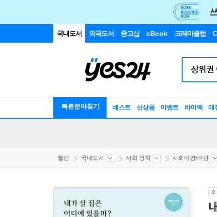
국내도서
외국도서
중고샵
eBook
크레마클럽
C
빠른분야찾기
베스트
신상품
이벤트
바이백
매
웰컴
국내도서
사회 정치
사회비평/비판
소
내