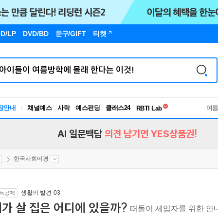
D/LP
DVD/BD
문구
/GIFT
티켓
독서유형검사
장안내
채널예스
사락
예스펀딩
클래스24
RBTI Lab
여
독서유형검사
AI 일문백답
의견 남기면 YES상품권!
한국사회비평
생활의 발견-03
득공제
가 살 집은 어디에 있을까?
떠돌이 세입자를 위한 안