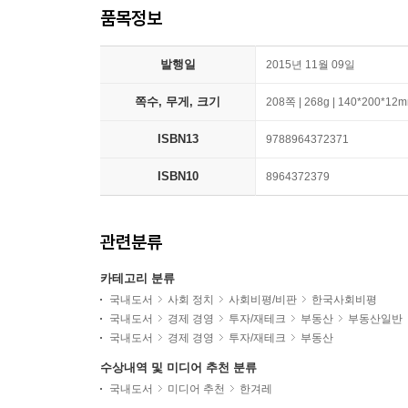
품목정보
발행일
2015년 11월 09일
쪽수, 무게, 크기
208쪽 | 268g | 140*200*12
ISBN13
9788964372371
ISBN10
8964372379
관련분류
카테고리 분류
국내도서
사회 정치
사회비평/비판
한국사회비평
국내도서
경제 경영
투자/재테크
부동산
부동산일반
국내도서
경제 경영
투자/재테크
부동산
수상내역 및 미디어 추천 분류
국내도서
미디어 추천
한겨레