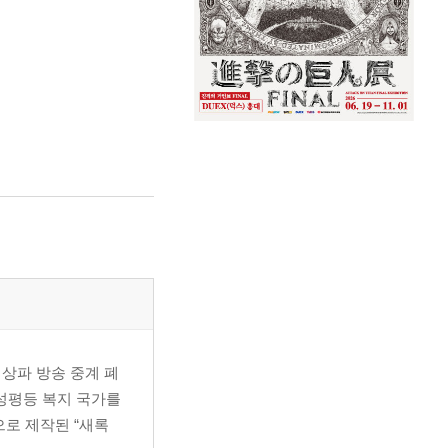
지상파 방송 중계 폐
 성평등 복지 국가를
으로 제작된 “새록