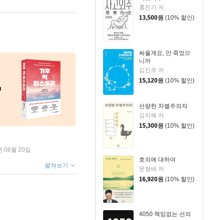
홍진기 저
13,500
원
(10% 할인)
싸울게요, 안 죽었으
니까
김진주 저
15,120
원
(10% 할인)
선량한 차별주의자
김지혜 저
15,300
원
(10% 할인)
년 08월 20일
호의에 대하여
펼쳐보기
문형배 저
16,920
원
(10% 할인)
4050 책임없는 선의