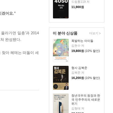
드럼통119 저
11,900
원
치겠어요.”
올라가면 일층’과 2014
이 분야 신상품
더보기
쳐 완성됐다.
폭발하는 아이들
김현수 저
19,800
원
(10% 할인)
을 찾아 헤매는 떠돌이 세
형사 김복준
김복준 저
16,200
원
(10% 할인)
청년극우의 등장과 한
국 민주주의의 새로운
위기
김형태 저