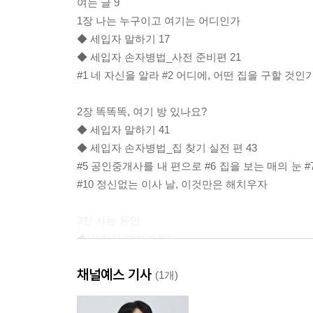
여는 글 9
1장 나는 누구이고 여기는 어디인가
◆ 세입자 말하기 17
◆ 세입자 손자병법_사전 준비편 21
#1 네 자신을 알라 #2 어디에, 어떤 집을 구할 것
2장 똑똑똑, 여기 방 있나요?
◆ 세입자 말하기 41
◆ 세입자 손자병법_집 찾기 실전 편 43
#5 공인중개사를 내 편으로 #6 집을 보는 매의 눈 #
#10 정신없는 이사 날, 이것만은 해치우자
3장 사는 동안
◆ 세입자 말하기 93
◆ 세입자 손자병법_셋방살이 분투기 편 95
채널예스 기사
#11 집의 하자 보수는 누구 책임일까? #12 사는 
(1개)
4장 벌써 2년, 떠돌이 생활 새로 고침