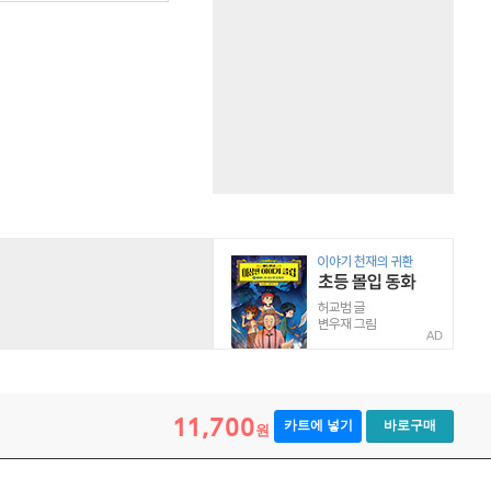
AD
11,700
카트에 넣기
바로구매
원