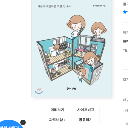
한
정
판
Y
결
배
미리보기
사이즈비교
배
파트너샵
공유하기