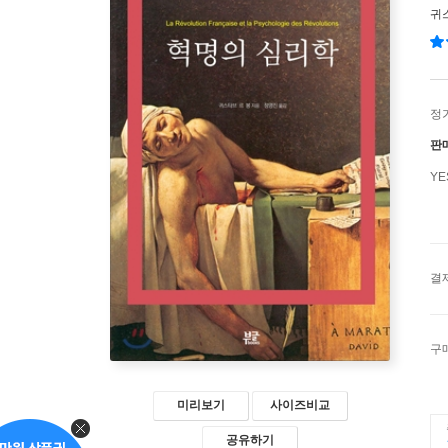
귀
정
판
Y
결
구
미리보기
사이즈비교
공유하기