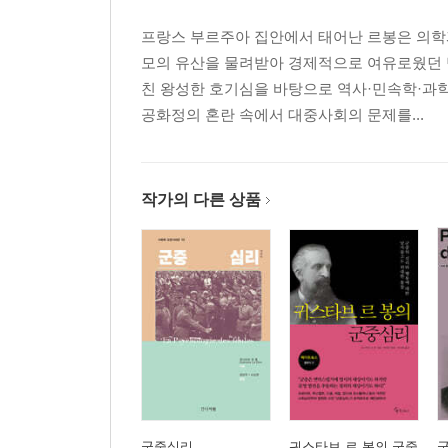
프랑스 부르주아 집안에서 태어난 르봉은 의학
3장 옛날의 영향력과 혁명원칙 사이의 충돌
모의 유산을 물려받아 경제적으로 여유로웠던 
무정부 상태의 마지막 격동 - 총재정부/ 질서 회복.
친 왕성한 호기심을 바탕으로 역사·민속학·과학
공화정의 혼란 속에서 대중사회의 문제를...
3부 혁명원칙들의 현대적 진화
1장 프랑스 혁명 이후 민주주의 믿음들의 발전
혁명 후 민주주의 사상들의 점진적 전파/ 혁명의
작가의 다른 상품
불평등과 민주적 평등화
2장 민주주의 진화의 결과
이성적 가치가 전혀 없는 이론들이 사회의 진화에 끼
개혁 욕구
3장 새로운 형태들의 민주주의 믿음들
자본과 노동의 투쟁/ 노동계급의 진화와 생디칼
이유는 무엇인가?
군중심리
귀스타브 르 봉의 군중