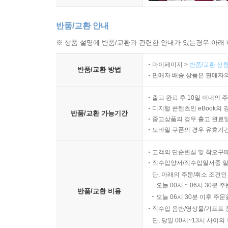
반품/교환 안내
※ 상품 설명에 반품/교환과 관련한 안내가 있는경우 아래 
마이페이지 >
반품/교환 신청
반품/교환 방법
판매자 배송 상품은 판매자와
출고 완료 후 10일 이내의 
디지털 콘텐츠인 eBook의 
반품/교환 가능기간
중고상품의 경우 출고 완료일
모바일 쿠폰의 경우 유효기간(
고객의 단순변심 및 착오구
직수입양서/직수입일서중 일
단, 아래의 주문/취소 조건인
오늘 00시 ~ 06시 30분 
반품/교환 비용
오늘 06시 30분 이후 주문
직수입 음반/영상물/기프트 
단, 당일 00시~13시 사이