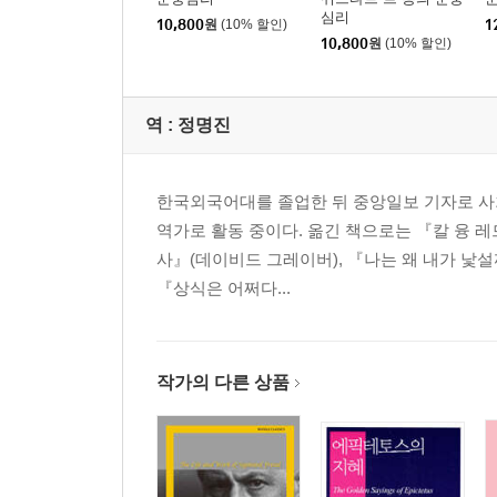
심리
10,800
원
(10% 할인)
1
10,800
원
(10% 할인)
역 :
정명진
한국외국어대를 졸업한 뒤 중앙일보 기자로 사회부
역가로 활동 중이다. 옮긴 책으로는 『칼 융 레드
사』(데이비드 그레이버), 『나는 왜 내가 낯
『상식은 어쩌다...
작가의 다른 상품