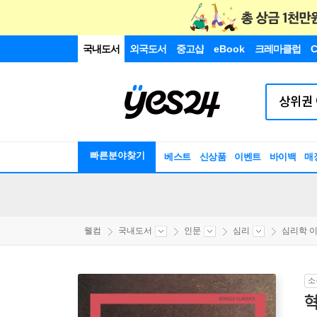
국내도서
외국도서
중고샵
eBook
크레마클럽
C
빠른분야찾기
베스트
신상품
이벤트
바이백
매
웰컴
국내도서
인문
심리
심리학 
소