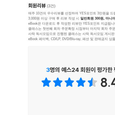
회원리뷰
어 있다. 사회의 탁월한 구성원들을 열등한 구성원
(3건)
매주 10건의 우수리뷰를 선정하여 YES포인트 3만원을 드
3,000원 이상 구매 후 리뷰 작성 시
일반회원 300원, 마니아
“군주정치와 민주주의는 내용보다 형식에서 더 많이
eBook은 다운로드 후 작성한 리뷰만 YES포인트 지급됩니
리상태이다. 다양한 통치제도에 대한 모든 토론은 
클래스는 첫번째 회차 주문확정 시점부터 마지막 회차 주문
문이다. 통치제도의 가치는 언제나 통치를 받는 사
사락 독서모임으로 진행된 클래스는 사락 독서모임 게시판
각 개인들의 개인적 노력의 총합이라는 사실을 깨달을
eBook 페이백, CD/LP, DVD/Blu-ray, 패션 및 판매금
--- 본문 중에서
3
명의 예스24 회원이 평가한
8.