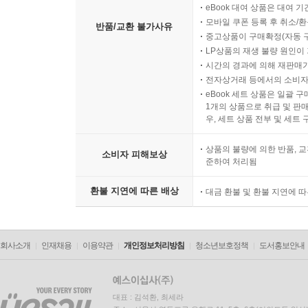
eBook 대여 상품은 대여 기
모바일 쿠폰 등록 후 취소/환
반품/교환 불가사유
중고상품이 구매확정(자동 
LP상품의 재생 불량 원인이 기
시간의 경과에 의해 재판매가
전자상거래 등에서의 소비자
eBook 세트 상품은 일괄 
1개의 상품으로 취급 및 판매
우, 세트 상품 전부 및 세트
상품의 불량에 의한 반품, 교
소비자 피해보상
준하여 처리됨
환불 지연에 따른 배상
대금 환불 및 환불 지연에 
회사소개
인재채용
이용약관
개인정보처리방침
청소년보호정책
도서홍보안내
대표 : 김석환, 최세라