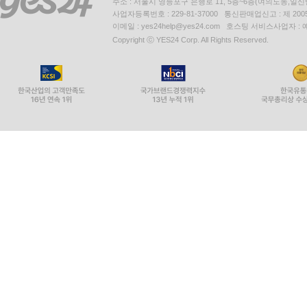
주소 : 서울시 영등포구 은행로 11, 5층~6층(여의도동,일신
사업자등록번호 : 229-81-37000 통신판매업신고 : 제 200
이메일 : yes24help@yes24.com 호스팅 서비스사업자 :
Copyright ⓒ YES24 Corp. All Rights Reserved.