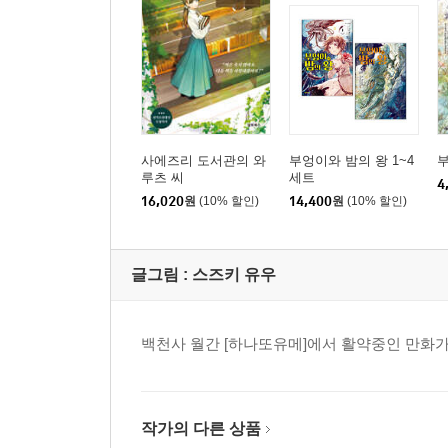
사에즈리 도서관의 와
부엉이와 밤의 왕 1~4
부
루츠 씨
세트
4
16,020
원
(10% 할인)
14,400
원
(10% 할인)
글그림 :
스즈키 유우
백천사 월간 [하나또유메]에서 활약중인 만화가
작가의 다른 상품