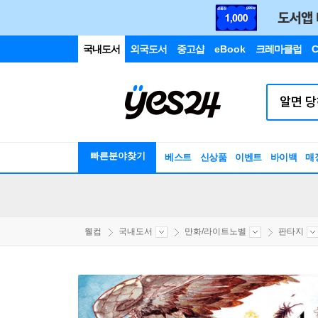
국내도서
외국도서
중고샵
eBook
크레마클럽
C
빠른분야찾기
베스트
신상품
이벤트
바이백
매
웰컴
국내도서
만화/라이트노벨
판타지