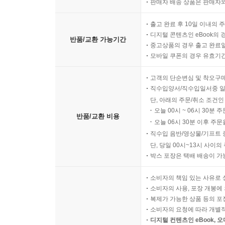
판매자 배송 상품은 판매자와
출고 완료 후 10일 이내의 
디지털 콘텐츠인 eBook의 
반품/교환 가능기간
중고상품의 경우 출고 완료일
모바일 쿠폰의 경우 유효기간(
고객의 단순변심 및 착오구
직수입양서/직수입일서중 일
단, 아래의 주문/취소 조건인
오늘 00시 ~ 06시 30분 
반품/교환 비용
오늘 06시 30분 이후 주문
직수입 음반/영상물/기프트 
단, 당일 00시~13시 사이
박스 포장은 택배 배송이 가
소비자의 책임 있는 사유로 
소비자의 사용, 포장 개봉에 
복제가 가능한 상품 등의 포장을 
소비자의 요청에 따라 개별
디지털 컨텐츠인 eBook, 