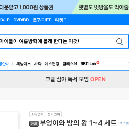
D/LP
DVD/BD
문구
/GIFT
티켓
독서유형검사
RBTI Lab
장안내
채널예스
사락
예스펀딩
클래스24
독서유형검사
크클 심야 독서 모임
OPEN
소득공제
정가인하
부엉이와 밤의 왕 1~4 세트
[ 전4권 
만화