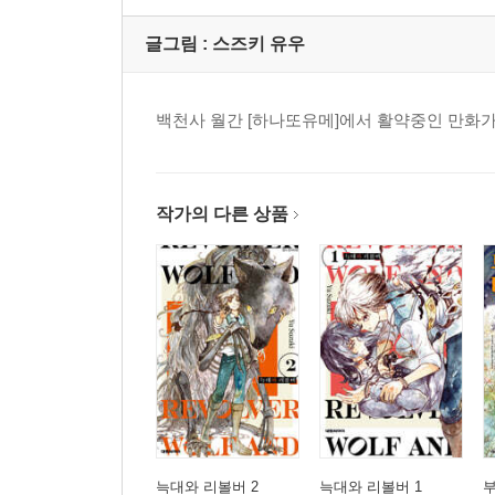
글그림 :
스즈키 유우
백천사 월간 [하나또유메]에서 활약중인 만화가
작가의 다른 상품
늑대와 리볼버 2
늑대와 리볼버 1
부