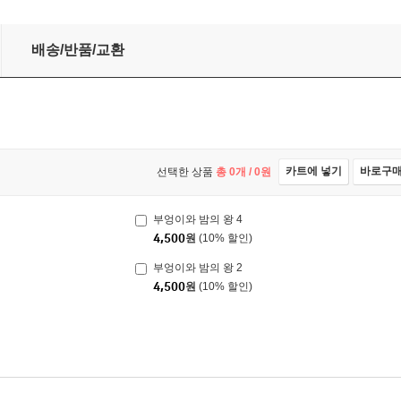
배송/반품/교환
카트에 넣기
바로구
선택한 상품
총
0
개 /
0
원
부엉이와 밤의 왕 4
4,500
원
(10% 할인)
부엉이와 밤의 왕 2
4,500
원
(10% 할인)