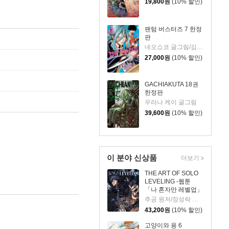
19,800
원
(10% 할인)
팬텀 버스터즈 7 한정
판
네오쇼코 글그림/김지혜 역
27,000
원
(10% 할인)
GACHIAKUTA 18권
한정판
우라나 케이 글그림
39,600
원
(10% 할인)
이 분야 신상품
더보기
THE ART OF SOLO
LEVELING -웹툰
「나 혼자만 레벨업」
공식 아트북-
추공 원저/장성락 그림
43,200
원
(10% 할인)
고양이와 용 6