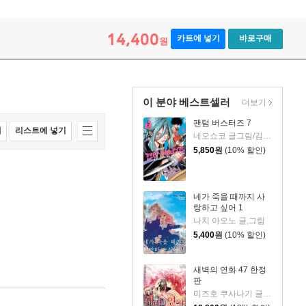
14,400
카트에 넣기
바로구매
원
이 분야 베스트셀러
더보기
팬텀 버스터즈 7
매
리스트에 넣기
네오쇼코 글그림/김지혜 역
5,850
원
(10% 할인)
네가 죽을 때까지 사
랑하고 싶어 1
나치 아오노 글,그림
5,400
원
(10% 할인)
새벽의 연화 47 한정
판
미즈호 쿠사나기 글그림