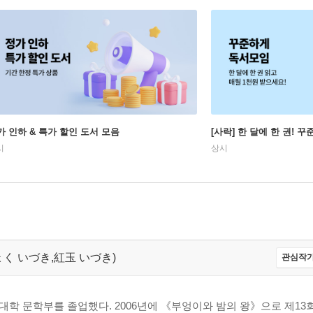
가 인하 & 특가 할인 도서 모음
[사락] 한 달에 한 권! 
시
상시
うぎょく いづき,紅玉 いづき)
관심작가
학 문학부를 졸업했다. 2006년에 《부엉이와 밤의 왕》으로 제1