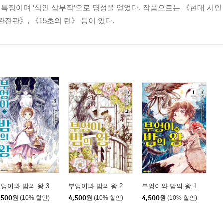
특징이며 ‘식인 삼부작’으로 명성을 얻었다. 작품으로는 《현대 시인
완전판》, 《15초의 턴》 등이 있다.
엉이와 밤의 왕 3
부엉이와 밤의 왕 2
부엉이와 밤의 왕 1
,500
원
(10% 할인)
4,500
원
(10% 할인)
4,500
원
(10% 할인)