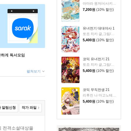
아마라 원저/사사키 이즈미 글그림/김동수 역
7,200
원
(10% 할인)
유녀전기 대대야사 1
토죠 치카 글,그림/카를로 젠 원저/JYH 역
5,400
원
(10% 할인)
꾸준하게 독서모임
코믹 유녀전기 21
토죠 치카 글,그림/카를로 젠 원저/JYH 역
5,400
원
(10% 할인)
펼쳐보기
코믹 무직전생 21
리후진 나 마고노테 원저/후지카와 유카 그림
5,400
원
(10% 할인)
 알림신청
작가 파일
3회 전격소설대상을