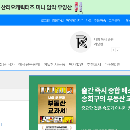
로그인
회원가입
마이페이지
카트
주문/배송
고객센터
Gl
젊은 작가
예사단독판매
이달의사은품
특가할인
추천도서
대량/법인
]