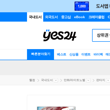
국내도서
외국도서
중고샵
eBook
크레마클럽
C
빠른분야찾기
베스트
신상품
이벤트
바이백
매
웰컴
국내도서
만화/라이트노벨
판타지