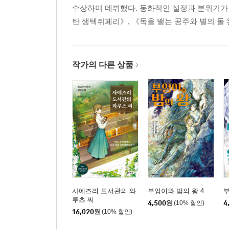
수상하며 데뷔했다. 동화적인 설정과 분위기가 
탄 생텍쥐페리》, 《독을 뱉는 공주와 별의 돌 
작가의 다른 상품
사에즈리 도서관의 와
부엉이와 밤의 왕 4
부
루츠 씨
4,500
원
(10% 할인)
4
16,020
원
(10% 할인)