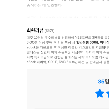
각성제 사랑은 유럽이나 미국 군인들만의 특징이 아
종식하는 데 일조했다.
을 감안하면 그다지 놀라운 소식은 아니다. 그런데 주목
지만 주성분은 페네틸린(fenethylline)이라는
미국의 한 여성은 바닥에 떨어진 지폐를 줍고 왜
그렇다 치고 테오필린은 어떤 약인가? 카페인과 유사
비닐봉지와 우산을 들고 다니는 사람들 때문에 왜 
지나 먹고 시작했다는 것인데, 암페타민을 진한 커
회원리뷰
아프가니스탄 전쟁 당시 미군은 왜 아군 기지를 폭
(35건)
--- p.61
매주 10건의 우수리뷰를 선정하여 YES포인트 3만원을 드
3,000원 이상 구매 후 리뷰 작성 시
일반회원 300원, 마니아
1분 만에 수강 신청이 마감되는 인기 강의 교수이
2012년 재활의학과에서 진통제 처방을 받던 환자
eBook은 다운로드 후 작성한 리뷰만 YES포인트 지급됩니
펜타닐까지, 메스암페타민부터 ADHD 치료제까지,
에 빠진 이유는 펜타닐 과량 처방 때문이다. 처음 
클래스는 첫번째 회차 주문확정 시점부터 마지막 회차 주문
서술한다. “이 책에서 소개하는 수많은 전쟁, 질병
사락 독서모임으로 진행된 클래스는 사락 독서모임 게시판
일반 함량 패치(시간당 50마이크로그램)를 처방했다
들어온 것을 환영한다.”
eBook 페이백, CD/LP, DVD/Blu-ray, 패션 및 판매금
가 두 배로 높아진다는 것은 약을 사용하는 입장에서
--- p.74-75
약은 전쟁에 기생하고
35
명
전쟁은 약을 먹고 자란다!
이렇게 잘나가는 의약품의 대명사이자 슈퍼 블록버
페놀에서 살리실산을 만들고 아스피린을 생산하는 과
전쟁은 약을 만든다. 제2차 세계대전이 시작되고
대전이 발발하면서 이 공정의 단점이 드러났다. 바로
널리 쓰인다. 요즘 뉴스에서 자주 접하게 되는 펜타
의 하나이지만, 1914년의 독일 바이엘사는 페놀의
8,000여 명이 펜타닐 중독으로 사망했다. 남
작했다. 다른 나라를 통해 수입하는 방식으로 영국