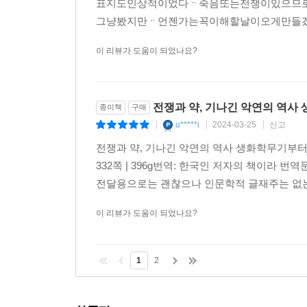
표지도인상적이었다ᆢ죽음또는전쟁이있으므
그냥봤지만ᆢ언젠가는꼭이해할날이오게만들겠
이 리뷰가 도움이 되었나요?
전쟁과 약, 기나긴 악연의 역사 
종이책
구매
u*****i
2024-03-25
신고
|
|
|
전쟁과 약, 기나긴 악연의 역사 생화학무기부터 마
332쪽 | 396g번역: 한국인 저자의 책이라
전달용으로는 괜찮으나 인문학적 글재주는 없는거 
이 리뷰가 도움이 되었나요?
1
2