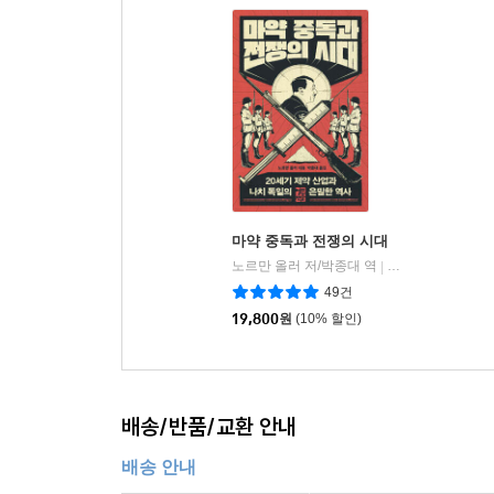
마약 중독과 전쟁의 시대
노르만 올러 저/박종대 역
열린책들
|
49건
19,800
원
(10% 할인)
배송/반품/교환 안내
배송 안내