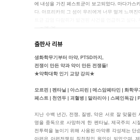
에 내성을 가진 페스트균이 보고되었다. 마다가스카르에
다. 아프리카의 그 섬이 우리에게 너무 멀게 느껴진다
트균 감염 다람쥐가 발견된 사건을 언급하고 싶다. 
--- p.25-26
출판사 리뷰
참고로 튜보큐라린은 『셜록 홈스(Sherlock Holme
서 개업한 의사였는데 환자가 많지 않아 다양한 시도
생화학무기부터 마약, PTSD까지,
87년 셜록 홈스라는 캐릭터를 창조해 낸다. 로베르트
전쟁이 만든 약과 약이 만든 전쟁들!
은 독극물에 정통했음에도 불구하고 튜보큐라린에 
★약학대학 인기 교양 강의★
--- p.50
모르핀 | 펜타닐 | 아스피린 | 메스암페타민 | 화학무
‘베른의 기적’이라고 불리는 결승전인데, 서독은 최
페스트 | 천연두 | 괴혈병 | 말라리아 | 스페인독감 | 
서독이 스위스 월드컵 당시 퍼비틴을 복용했다는 
을 권장했다는 사실이 밝혀졌다. 2013년에는 독
지난 수백 년간, 전쟁, 질병, 약은 서로 잘 맞물린
퍼비틴 때문이었다. 그들은 약 빨고 승리한 것이다.
명을 중독으로 사망하게 한 펜타닐, 제국주의 시
--- p.59-60
전투력을 높이기 위해 사용된 마약류 각성제는 단순
아편은 아편전쟁의 직접적인 원인이 되었으며, 제