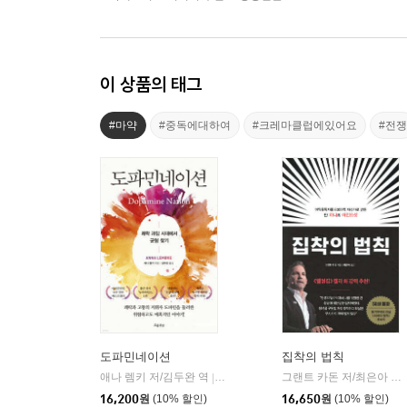
이 상품의 태그
#마약
#중독에대하여
#크레마클럽에있어요
#전쟁
도파민네이션
집착의 법칙
애나 렘키 저/김두완 역
흐름출판
그랜트 카돈 저/최은아 역
|
|
16,200
원
(10% 할인)
16,650
원
(10% 할인)