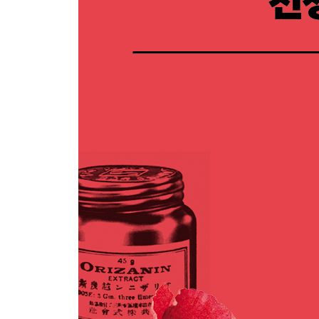
3부 전쟁이 남기다: 선물과 청구서
7장 대륙봉쇄령과 아스피린 그리고 타이레놀
전투의 순간: 트라팔가르해전 | 대륙봉쇄령과 해열제
대체재의 등장 | 타이레놀의 운명 | 타이레놀 적정량
더 들어가기: 아스피린은 어떻게 작용하는가?
8장 마법의 탄환
대륙을 넘어선 공조 | 100년의 시간 | 비소, 구원의 약
신대륙으로 | 세계로 | 앞으로
더 들어가기: 페니실린 생산을 위해 화학자들은 무
9장 공포의 전쟁, 전쟁의 공포
덩케르크 탈출 작전 | 인공동면 요법 | 고참 병장 증
| 슈퍼히어로의 PTSD