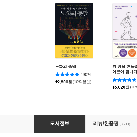
노화의 종말
천 번을 흔들
어른이 됩니
190건
19,800
원
(10% 할인)
16,020
원
(10
전쟁과 약, 기나긴 악연의 역사
도서정보
리뷰/한줄평
(35/14)