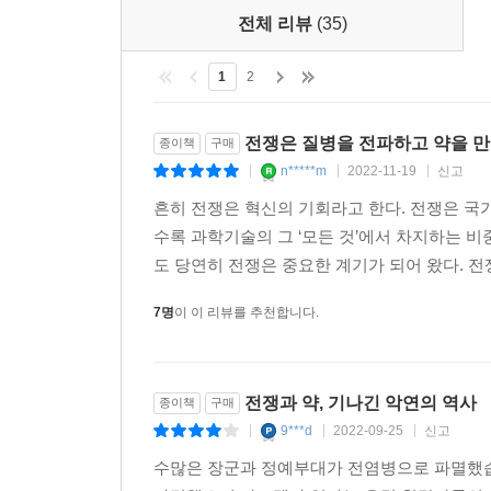
코로나19가 세상을 어떻게 멈추게 하는지 그리고
전체 리뷰
(35)
둘째가라면 서러울 위험한 악당들이 서로 영향을
끼어들면서 상황은 더 복잡해진다. 의약품이 때로는
1
2
전쟁이 남긴 질병, 의약품과 함께 우리는 하루를 
전쟁은 질병을 전파하고 약을 
종이책
구매
선을 넘는 자들과 전쟁이 남긴 청구서,
n*****m
2022-11-19
신고
|
|
|
테러리스트 그리고 마약과의 끝나지 않는 전쟁
흔히 전쟁은 혁신의 기회라고 한다. 전쟁은 국
수록 과학기술의 그 ‘모든 것’에서 차지하는 
러시아와 우크라이나의 전쟁이 한창이다. 전쟁이
도 당연히 전쟁은 중요한 계기가 되어 왔다. 전
상황으로까지 치닫고 있다. 그 살상 무기란 다름 
지도자이자 자신의 정적인 알렉세이 나발니에게 화
7명
이 이 리뷰를 추천합니다.
사용되었던 노비촉은 적은 양으로도 나발니의 자율신
비슷한 사건이 일어났다. 두 명의 여성이 발권대
병원으로 이송되는 도중 사망한 것이다. 유기인계 
전쟁과 약, 기나긴 악연의 역사
종이책
구매
이복형제인 김정남으로 밝혀졌다.
9***d
2022-09-25
신고
|
|
|
우리의 일상도 충분히 안전하지만은 않다. 2022년
수많은 장군과 정예부대가 전염병으로 파멸했습