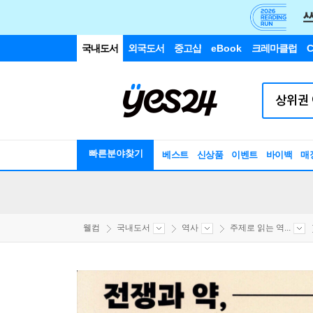
국내도서
외국도서
중고샵
eBook
크레마클럽
C
빠른분야찾기
베스트
신상품
이벤트
바이백
매
웰컴
국내도서
역사
주제로 읽는 역...