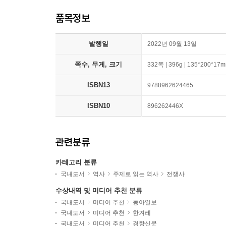
품목정보
발행일
2022년 09월 13일
쪽수, 무게, 크기
332쪽 | 396g | 135*200*17
ISBN13
9788962624465
ISBN10
896262446X
관련분류
카테고리 분류
국내도서
역사
주제로 읽는 역사
전쟁사
수상내역 및 미디어 추천 분류
국내도서
미디어 추천
동아일보
국내도서
미디어 추천
한겨레
국내도서
미디어 추천
경향신문