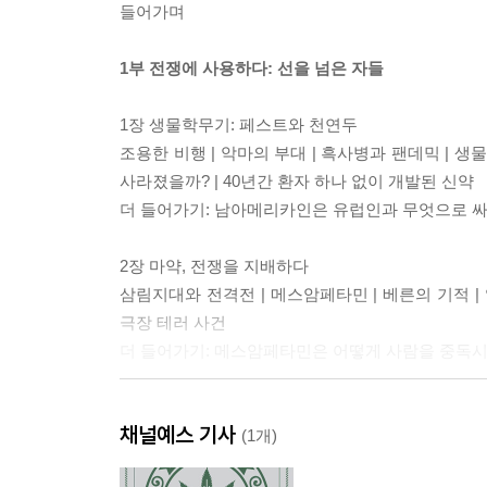
들어가며
1부 전쟁에 사용하다: 선을 넘은 자들
1장 생물학무기: 페스트와 천연두
조용한 비행 | 악마의 부대 | 흑사병과 팬데믹 | 생
사라졌을까? | 40년간 환자 하나 없이 개발된 신약
더 들어가기: 남아메리카인은 유럽인과 무엇으로 
2장 마약, 전쟁을 지배하다
삼림지대와 전격전 | 메스암페타민 | 베른의 기적 |
극장 테러 사건
더 들어가기: 메스암페타민은 어떻게 사람을 중독
3장 화학무기와 해독제
채널예스 기사
사막의 폭풍 | 화학무기 | 자율신경계 | 걸프전 
(1개)
계속되는 전쟁 | 백신 작전