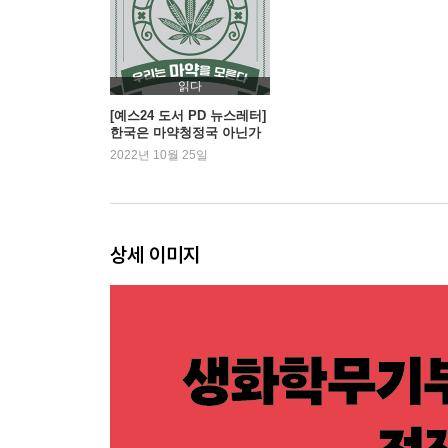
더 들어가기: 아프가니스탄, 세계 최대 아편 생산지
2부 전쟁을 끝내다: 답을 찾는 자들
읽다
4장 비타민 전쟁
[예스24 도서 PD 뉴스레터]
한국은 마약청정국 아닌가
203고지를 점령하라 | 러일전쟁의 분수령 | 향료는
요? - 『우리는 마약을 모른
2022년 10월 25일
카레라이스의 활약 | 지나친 자신감의 끝 | 여순항 전
다』 외
더 들어가기: 비타민C는 어떻게 괴혈병을 예방할까
5장 전쟁의 골칫거리, 말라리아
상세 이미지
코코다 트랙의 전투 | 천적 | 말라리아를 근절하기 위
잠깐이나마 말라리아를 압도하던 시기 | 베트남전쟁 |
더 들어가기: 아프리카인은 어떻게 말라리아를 견
6장 스페인 독감, 그 시작과 끝
최초의 환자 | 늘어지는 전황과 미국의 참전 | 억울한
생물학무기 | 요한 훌틴 | 괄목상대 | 시간이 지나도
더 들어가기: 바이러스 치료제는 어디까지 와 있을