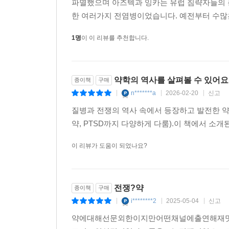
마비되었는데, 지폐에서는 치사량이 고작 2밀리그
파멸했으며 아즈텍과 잉카는 유럽 침략자들의 
일본 도쿄에서는 더욱 극단적인 일이 일어났다. 
한 여러가지 전염병이었습니다. 예전부터 수많은 
가스를 살포한 것이다. 마찬가지로 불특정 다수를 
1명
이 이 리뷰를 추천합니다.
다행히 저자는 전쟁과 질병에 맞서는 우리의 보건 
나발니는 오비독심과 이 약물에 대한 연구를 바탕
약학의 역사를 살펴볼 수 있어요
종이책
구매
중독된 많은 승객들은 프랄리독심의 활약으로 목숨
n*******a
2026-02-20
신고
있었는데, 이 물질의 구조를 바탕으로 가장 유망
|
|
|
우울증이나 PTSD 치료제로 개량되어 병을 완화하
질병과 전쟁의 역사 속에서 등장하고 발전한 
잊지 않도록 당부한다.
약, PTSD까지 다양하게 다룸).이 책에서 소
이 리뷰가 도움이 되었나요?
“우리는 전쟁과 질병이 없는 세상을 꿈꾸지만 한 
것이다. 꾸준히 대비해야 하는 이유이기도 하다.”
전쟁?약
종이책
구매
i********2
2025-05-04
신고
|
|
|
약에대해선문외한이지만어떤채널에출연해재