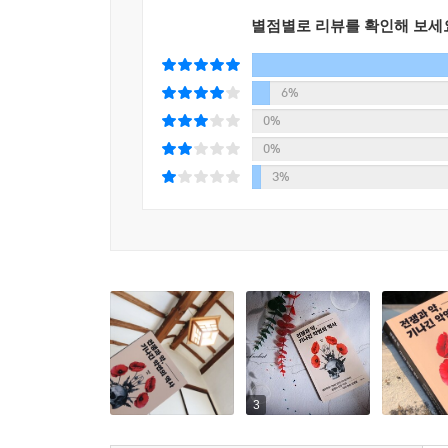
1950년대까지 전신마취에 사용되었다. 전쟁에서는
하고 있었다. 페놀이 폭탄의 원료인 피크르산 생산
별점별로 리뷰를 확인해 보세
미군의 이야기이기도 한데, 무협지의 주인공이 조
--- p.230
정작 이라크는 화학무기를 사용하지 않았고 미
증후군이라는 외상후스트레스장애(PTSD)에 시달리
6%
그랬던 라보리는 당시 연구되고 있던 항히스타민제
0%
는 탁월한 물질이다. 얼마나 잘 진정시키는지 항히
약이 전쟁을 만들기도 한다. 각성제로 사용된 메
0%
해서 수술 효과를 높일 수 있지 않을까? 라보리는
사이에서 이른바 ‘필로폰’이라는 피로 회복제로 널
3%
런데 좌절하던 라보리에게 신기한 결과가 눈에 들
전차부대원들에게 많이 지급되었는데, 그들이 좁고
정신병 증상이 개선된 것이다.
비행을 하기 전 마지막으로 마신 것도 일왕이 건넨 
--- p.292
한편 2001년 아프가니스탄 전쟁에서는 미군 
지나치게 빠른 반응속도와 공격성 때문에 일어난 
원료인 아편은 아편전쟁의 직접적인 원인이 되기도 했
죽인 수면가스의 성분도 다름 아닌 펜타닐이었다. 
만들었는지, 나아가 이러한 ‘흑역사’가 단순히 지
3
“전쟁과 질병은 끊임없이 교류하며 인류를 괴롭혀