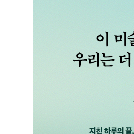
원망할 시간에 오늘 할 일을 하는 사람: 알폰스 무하
[그림의 뒷면] 또 다른 역경을 이긴 아이콘, 사라 
고통은 숨 쉬듯 늘 함께: 프리다 칼로
[그림의 뒷면] 많은 명화에 영향을 준 세바스티아누
그의 외로움, 그의 새로움: 조르주 쇠라
돌아갈 곳이 있다는 위안: 렘브란트 판레인
4장. 휴식이 필요한 날의 그림들
고독 속의 휴식: 구스타프 클림트
사랑하고, 사랑하는 언제나 나의 편: 에드윈 헨리 랜
당신의 영혼을 알게 되면 눈동자를 그릴게요: 아마
[그림의 뒷면] 파리파의 특징
단순함의 아름다움: 피터르 몬드리안
[그림의 뒷면] 음악을 추상화로 표현한 칸딘스키
행복은 먼 곳에 있지 않아요: 칼 라르손