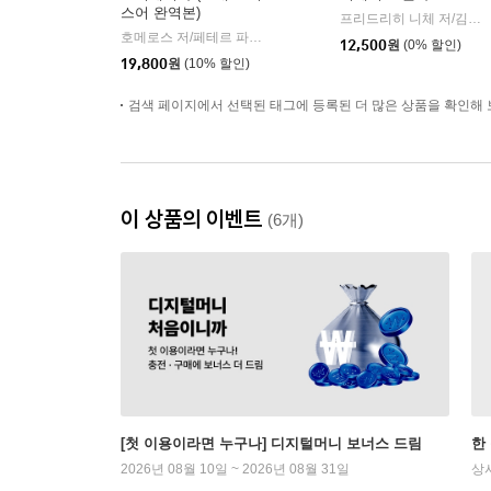
스어 완역본)
프리드리히 니체 저/김철 편역
호메로스 저/페테르 파울 루벤스 그림/박문재 역
현대지성
|
12,500
원
(0% 할인)
19,800
원
(10% 할인)
검색 페이지에서 선택된 태그에 등록된 더 많은 상품을 확인해 
이 상품의 이벤트
(6개)
[첫 이용이라면 누구나] 디지털머니 보너스 드림
한
2026년 08월 10일 ~ 2026년 08월 31일
상