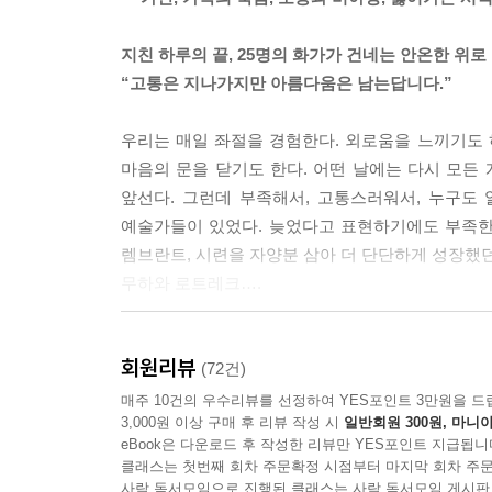
지친 하루의 끝, 25명의 화가가 건네는 안온한 위로
“고통은 지나가지만 아름다움은 남는답니다.”
우리는 매일 좌절을 경험한다. 외로움을 느끼기도 
마음의 문을 닫기도 한다. 어떤 날에는 다시 모든
앞선다. 그런데 부족해서, 고통스러워서, 누구도
예술가들이 있었다. 늦었다고 표현하기에도 부족한 
렘브란트, 시련을 자양분 삼아 더 단단하게 성장했던
무하와 로트레크….
무엇 하나 쉽지 않은 인생의 여정에서 그들은 어
회원리뷰
겪으면서도 끝내 포기하지 않고 그림을 그릴 수 
(72건)
그들의 삶에 대한 물음에서 탄생한 따뜻한 위로의 
매주 10건의 우수리뷰를 선정하여 YES포인트 3만원을 드
3,000원 이상 구매 후 리뷰 작성 시
일반회원 300원, 마니아
eBook은 다운로드 후 작성한 리뷰만 YES포인트 지급됩니
"그의 작품 해설을 듣고 눈물이 왈칵 쏟아졌다"
클래스는 첫번째 회차 주문확정 시점부터 마지막 회차 주문
"처음부터 그에게 미술을 배웠다면 지루하지 않았을
사락 독서모임으로 진행된 클래스는 사락 독서모임 게시판