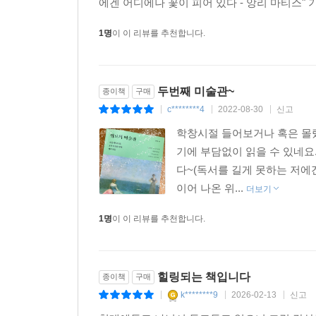
에겐 어디에나 꽃이 피어 있다 - 앙리 마티스"
1명
이 이 리뷰를 추천합니다.
두번째 미술관~
종이책
구매
c********4
2022-08-30
신고
|
|
|
학창시절 들어보거나 혹은 몰랐
기에 부담없이 읽을 수 있네요
다~(독서를 길게 못하는 저에
이어 나온 위...
더보기
1명
이 이 리뷰를 추천합니다.
힐링되는 책입니다
종이책
구매
k********9
2026-02-13
신고
|
|
|