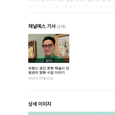
[그림의 뒷면] 그의 눈에 들면 성공한다, 화상 앙브
2장. 유난히 애쓴 날의 그림들
채널예스 기사
(1개)
필사의 노력이 부질없다고 하더라도: 이반 아이바
[그림의 뒷면] 낭만주의 예술이란?
고통은 지나가지만 아름다움은 남는답니다: 오귀스
[그림의 뒷면] 르누아르가 한동안 붓을 들지 못한 
나를 죽일 수 없는 고통은 나를 강하게 만든다: 귀
읽다
삶은 나에게 항상 미소 짓지 않았지만, 나는 언제나 
프랑스 공인 문화 해설사 진
병관의 명화 수업 이야기
상처는 아무것도 아니다: 폴 고갱
2022년 09월 01일
죽음은 별을 향해 떠나는 여행: 빈센트 반 고흐
3장. 외로운 날의 그림들
상세 이미지
씨앗을 짓이겨서는 안 된다: 케테 콜비츠
내 인생은 내가 선택합니다: 툴루즈 로트레크