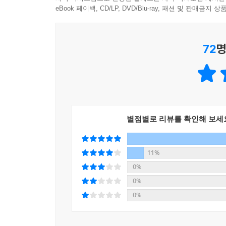
eBook 페이백, CD/LP, DVD/Blu-ray, 패션 및 판매금
화제의 베스트셀러 『기묘한 미술관』 진병관 작가
72
명
프랑스 공인 문화해설사이자, 10년이 넘는 기간 
진병관 작가는 전작 『기묘한 미술관』에서 보여
화가들의 삶에 대해 차분히 듣다 보면 주요 작품이
등을 자연스럽게 익힐 수 있다.
『위로의 미술관』은 총 4개의 장으로 구성되었다
별점별로 리뷰를 확인해 보세
도전했고, 무엇보다 다른 이의 시선과 평가에 휘둘리
여기지 않는다면 늦은 시점이라는 것은 결코 없음을
폭력적인 시대 등 여러 어려움 속에서도 끝내 포기하
11%
고독과 외로움 가운데서 오히려 새로움을 창조해낸 
0%
되어주는 존재들을 다룬 작품과 그 자체가 위로와
0%
가만히 책장을 열 당신을 위해 놀랍고도 감동적인
0%
들여다보는 것만으로도, 이 미술관을 나서는 순간 좀