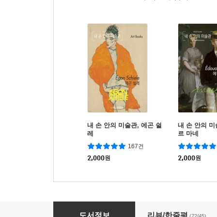
내 손 안의 미술관, 에곤 쉴
내 손 안의 미
레
르 마네
167건
2,000
원
2,000
원
위로의 미술관
도서정보
리뷰/한줄평
(72/45)