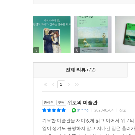
3
8
전체 리뷰
(72)
1
위로의 미술관
종이책
구매
s*****o
2023-01-04
신고
|
|
|
기묘한 미술관을 재미있게 읽고 이어서 위로의
일이 생겨도 불평하지 말고 지나간 일은 흘러가도