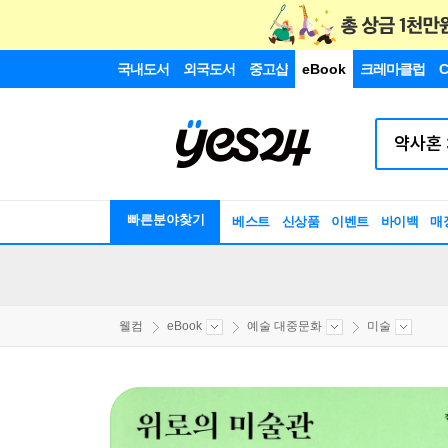
국내도서
외국도서
중고샵
eBook
크레마클럽
C
빠른분야찾기
베스트
신상품
이벤트
바이백
매
웰컴
eBook
예술 대중문화
미술