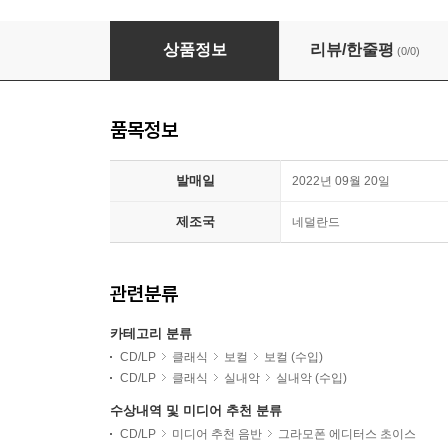
Reinoud Van Mechelen 프랑스 바로크 아리아와 브
상품정보
리뷰/한줄평
(0/0)
품목정보
발매일
2022년 09월 20일
제조국
네덜란드
관련분류
카테고리 분류
CD/LP
클래식
보컬
보컬 (수입)
CD/LP
클래식
실내악
실내악 (수입)
수상내역 및 미디어 추천 분류
CD/LP
미디어 추천 음반
그라모폰 에디터스 초이스