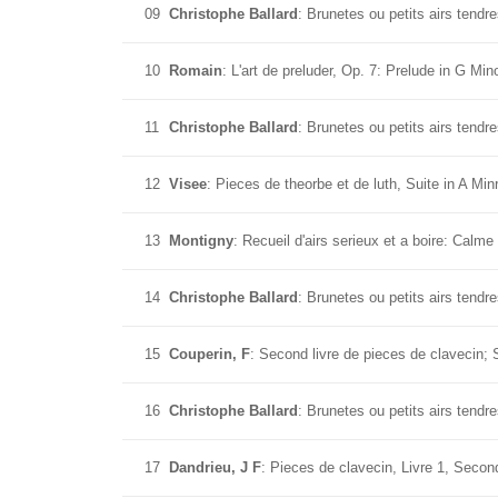
09
Christophe Ballard
: Brunetes ou petits airs tendr
10
Romain
: L'art de preluder, Op. 7: Prelude in G Min
11
Christophe Ballard
: Brunetes ou petits airs tendre
12
Visee
: Pieces de theorbe et de luth, Suite in A Mi
13
Montigny
: Recueil d'airs serieux et a boire: Calme
14
Christophe Ballard
: Brunetes ou petits airs tendr
15
Couperin, F
: Second livre de pieces de clavecin; 
16
Christophe Ballard
: Brunetes ou petits airs tendre
17
Dandrieu, J F
: Pieces de clavecin, Livre 1, Seco