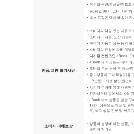
직수입 음반/영상물/기프트 
단, 당일 00시~13시 사이
박스 포장은 택배 배송이 가
소비자의 책임 있는 사유로 
소비자의 사용, 포장 개봉에 
복제가 가능한 상품 등의 포장을 
소비자의 요청에 따라 개별
디지털 컨텐츠인 eBook, 
eBook 대여 상품은 대여 기
모바일 쿠폰 등록 후 취소/환
반품/교환 불가사유
중고상품이 구매확정(자동 
LP상품의 재생 불량 원인이 기
시간의 경과에 의해 재판매가
전자상거래 등에서의 소비자
eBook 세트 상품은 일괄 
1개의 상품으로 취급 및 판매
우, 세트 상품 전부 및 세트
상품의 불량에 의한 반품, 교
소비자 피해보상
준하여 처리됨