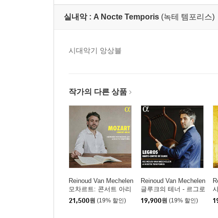
실내악 :
A Nocte Temporis
(녹테 템포리스)
시대악기 앙상블
작가의 다른 상품
Reinoud Van Mechelen
Reinoud Van Mechelen
R
모차르트: 콘서트 아리
글루크의 테너 - 르그로
샤
아 (Mozart: Concert Ari
스를 위한 아리아 (Legr
려
21,500
원
(19% 할인)
19,900
원
(19% 할인)
1
as)
os, Haute-Contre de Gl
n
uck)
s)