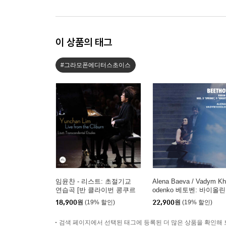
이 상품의 태그
#그라모폰에디터스초이스
임윤찬 - 리스트: 초절기교
Alena Baeva / Vadym Kh
연습곡 [반 클라이번 콩쿠르
odenko 베토벤: 바이올린
실황 녹음]
소나타 5번 '봄', 9번 '크
18,900
원
(19% 할인)
22,900
원
(19% 할인)
처', 3번 (Beethoven: Viol
Sonatas Nos. 5 "Spring",
검색 페이지에서 선택된 태그에 등록된 더 많은 상품을 확인해 
'Kreutzer" & 3)