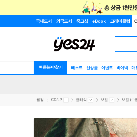
국내도서
외국도서
중고샵
eBook
크레마클럽
C
빠른분야찾기
베스트
신상품
이벤트
바이백
매
웰컴
CD/LP
클래식
보컬
보컬 (수