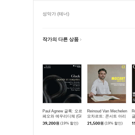
성악가 (테너)
작가의 다른 상품
Paul Agnew 글룩: 오르
Reinoud Van Mechelen
R
페오와 에우리디체 (Gl
모차르트: 콘서트 아리
글
uck: Orphee Et Eurydi
아 (Mozart: Concert Ari
스
39,200
원
(19% 할인)
21,500
원
(19% 할인)
1
ce)
as)
o
u