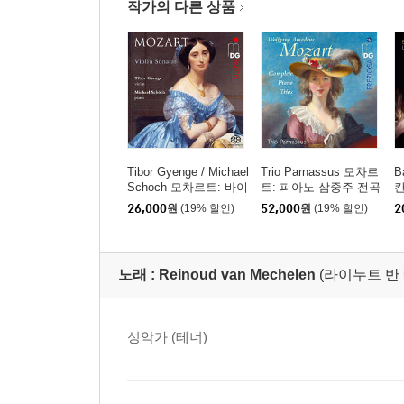
작가의 다른 상품
Tibor Gyenge / Michael
Trio Parnassus 모차르
B
Schoch 모차르트: 바이
트: 피아노 삼중주 전곡
칸
올린 소나타집 (Mozart:
(Mozart: Complete Pia
(
26,000
원
(19% 할인)
52,000
원
(19% 할인)
2
Violin Sonatas) [SACD
no Trios)
Hybrid]
노래 :
Reinoud van Mechelen
(라이누트 반
성악가 (테너)