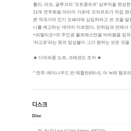
륄리, 라모, 글루크의 '오트콩트르' 삼부작을 완성
11개 연주회용 아리아 가운데 모차르트가 직접 완성
른 작곡가의 인기 오페라에 삽입하려고 쓴 것을 말한
니를 예고하는 데까지 이르렀다. 만하임과 빈에서
<피델리오>의 주인공 플로레스탄을 바라봄을 짐작
'자고로'라는 뜻의 앙상블이 그가 원하는 모든 것을
★ 디아파종 도르, 크레센도 조커 ★
* 연주: 레이나우드 반 메헐런(테너), 아 녹테 템포
디스크
Disc
01
Se Di Lauri Il Crine Adorno, K87/74a