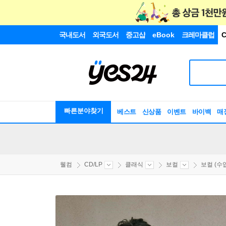
국내도서
외국도서
중고샵
eBook
크레마클럽
C
빠른분야찾기
베스트
신상품
이벤트
바이백
매
웰컴
CD/LP
클래식
보컬
보컬 (수