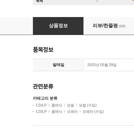
룩백
Reinoud Van Mechelen 모차르트: 콘서트 아리아 (
상품정보
리뷰/한줄평
(0/0)
품목정보
발매일
2025년 05월 29일
관련분류
카테고리 분류
CD/LP
클래식
보컬
보컬 (수입)
CD/LP
클래식
오페라
오페라 (수입)