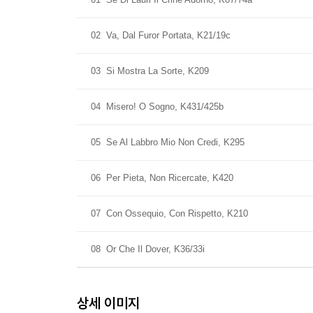
02
Va, Dal Furor Portata, K21/19c
03
Si Mostra La Sorte, K209
04
Misero! O Sogno, K431/425b
05
Se Al Labbro Mio Non Credi, K295
06
Per Pieta, Non Ricercate, K420
07
Con Ossequio, Con Rispetto, K210
08
Or Che Il Dover, K36/33i
상세 이미지