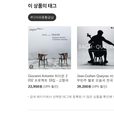
이 상품의 태그
#디아파종황금상
Giovanni Antonini 하이든 2
Jean-Guihen Queyras 
032 프로젝트 19집 - 교향곡
무반주 첼로 모음곡 전곡 
52번, 44번 '슬픔', 108번 (H
ach: Complete Cello Suit
22,900
원
(19% 할인)
39,200
원
(19% 할인)
aydn 2032, Vol. 19 - Traue
BWV 1007-1012)
r)
검색 페이지에서 선택된 태그에 등록된 더 많은 상품을 확인해 