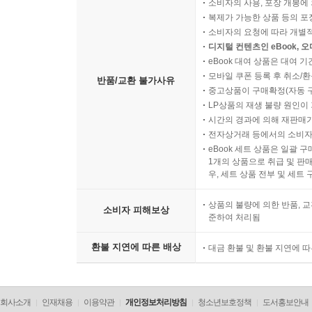
소비자의 사용, 포장 개봉에 
복제가 가능한 상품 등의 포장을 
소비자의 요청에 따라 개별
디지털 컨텐츠인 eBook, 
eBook 대여 상품은 대여 기
모바일 쿠폰 등록 후 취소/환
반품/교환 불가사유
중고상품이 구매확정(자동 
LP상품의 재생 불량 원인이 기
시간의 경과에 의해 재판매가
전자상거래 등에서의 소비자
eBook 세트 상품은 일괄 
1개의 상품으로 취급 및 판매
우, 세트 상품 전부 및 세트
상품의 불량에 의한 반품, 교
소비자 피해보상
준하여 처리됨
환불 지연에 따른 배상
대금 환불 및 환불 지연에 
회사소개
인재채용
이용약관
개인정보처리방침
청소년보호정책
도서홍보안내