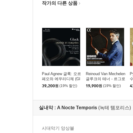
작가의 다른 상품
Paul Agnew 글룩: 오르
Reinoud Van Mechelen
P
페오와 에우리디체 (Gl
글루크의 테너 - 르그로
수
uck: Orphee Et Eurydi
스를 위한 아리아 (Legr
s
39,200
원
(19% 할인)
19,900
원
(19% 할인)
4
ce)
os, Haute-Contre de Gl
uck)
실내악 :
A Nocte Temporis
(녹테 템포리스)
시대악기 앙상블