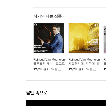
작가의 다른 상품
Reinoud Van Mechelen
Reinoud Van Mechelen
R
글루크의 테너 - 르그로
샤르팡티에: 지옥에 내
클
스를 위한 아리아 (Legr
려간 오르페오 (Charpe
타
19,900
원
(19% 할인)
19,900
원
(19% 할인)
1
os, Haute-Contre de Gl
ntier: Orphee aux enfer
m
uck)
s)
c
음반 속으로