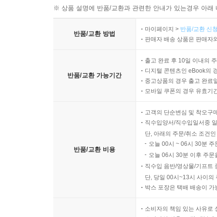
※ 상품 설명에 반품/교환과 관련한 안내가 있는경우 아래 
마이페이지 >
반품/교환 신청
반품/교환 방법
판매자 배송 상품은 판매자와
출고 완료 후 10일 이내의 
디지털 콘텐츠인 eBook의 
반품/교환 가능기간
중고상품의 경우 출고 완료일
모바일 쿠폰의 경우 유효기간(
고객의 단순변심 및 착오구
직수입양서/직수입일서중 일
단, 아래의 주문/취소 조건인
오늘 00시 ~ 06시 30분 
반품/교환 비용
오늘 06시 30분 이후 주문
직수입 음반/영상물/기프트 
단, 당일 00시~13시 사이
박스 포장은 택배 배송이 가
소비자의 책임 있는 사유로 