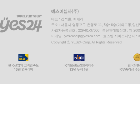
대표 : 김석환, 최세라
주소 : 서울시 영등포구 은행로 11, 5층~6층(여의도동,일신
사업자등록번호 : 229-81-37000 통신판매업신고 : 제 200
이메일 : yes24help@yes24.com 호스팅 서비스사업자 :
Copyright ⓒ YES24 Corp. All Rights Reserved.