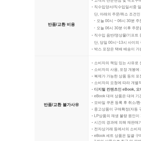
고객의 단순변심 및 착오구
직수입양서/직수입일서중 일
단, 아래의 주문/취소 조건인
오늘 00시 ~ 06시 30분 
반품/교환 비용
오늘 06시 30분 이후 주문
직수입 음반/영상물/기프트 
단, 당일 00시~13시 사이
박스 포장은 택배 배송이 가
소비자의 책임 있는 사유로 
소비자의 사용, 포장 개봉에 
복제가 가능한 상품 등의 포장을 
소비자의 요청에 따라 개별
디지털 컨텐츠인 eBook, 
eBook 대여 상품은 대여 기
모바일 쿠폰 등록 후 취소/환
반품/교환 불가사유
중고상품이 구매확정(자동 
LP상품의 재생 불량 원인이 기
시간의 경과에 의해 재판매가
전자상거래 등에서의 소비자
eBook 세트 상품은 일괄 