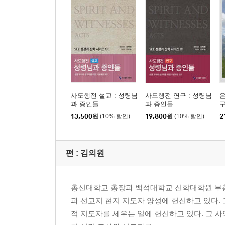
14(14:1-7) 169
어리석은 사람은
15(15:1-5) 178
누구입니까
16(16:1-11) 186
생명의 길을 보이시리니
17(17:1-15) 197
사도행전 설교 : 성령님
사도행전 연구 : 성령님
은
주님의 얼굴을 뵈오리니
과 증인들
과 증인들
구
18(18:1-50) 210
13,500
원
(10% 할인)
19,800
원
(10% 할인)
2
나의 힘이신 여호와
19(19:1-14) 234
편 :
김의원
여호와의 율법
20(20:1-9) 247
하나님의 이름을 자랑하리로다
총신대학교 총장과 백석대학교 신학대학원 부총장
21(21:1-13) 255
과 선교지 현지 지도자 양성에 헌신하고 있다. 
여호와를 의지하오니
적 지도자를 세우는 일에 헌신하고 있다. 그 
22(22:1-31) 265