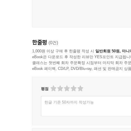
주님이 함께 있는 나그네
40(40:1-17) 506
주님의 뜻 행하기를 즐거워합니다
41(41:1-13) 521
가난한 자를 보살피는 자에게
참고서 532
한줄평
(0건)
1,000원 이상 구매 후 한줄평 작성 시
일반회원 50원, 마니
eBook은 다운로드 후 작성한 리뷰만 YES포인트 지급됩니
클래스는 첫번째 회차 주문확정 시점부터 마지막 회차 주문
eBook 페이백, CD/LP, DVD/Blu-ray, 패션 및 판매금
평점
한글 기준 50자까지 작성가능