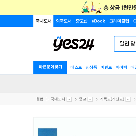
국내도서
외국도서
중고샵
eBook
크레마클럽
C
빠른분야찾기
베스트
신상품
이벤트
바이백
매
웰컴
국내도서
종교
기독교(개신교)