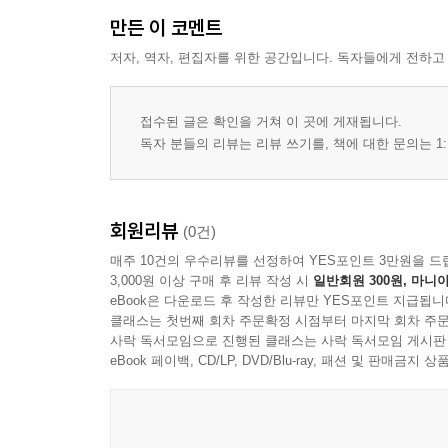
31(31:1-24) 370
만든 이 코멘트
은혜가 어찌 그리 큰지요
저자, 역자, 편집자를 위한 공간입니다. 독자들에게 전하고
32(32:1-11) 388
죄가 가려진 자는 복이 있도다
33(33:1-22) 399
접수된 글은 확인을 거쳐 이 곳에 게재됩니다.
인자하심을 베푸소서
독자 분들의 리뷰는 리뷰 쓰기를, 책에 대한 문의는 1:
34(34:1-22) 413
선하심을 맛보라
35(35:1-28) 429
회원리뷰
(0건)
‘나는 네 구원이다.’라고 말하소서
매주 10건의 우수리뷰를 선정하여 YES포인트 3만원을 드
36(36:1-12) 447
3,000원 이상 구매 후 리뷰 작성 시
일반회원 300원, 마니아
인자하심이 어찌 그리 보배로우신지요
eBook은 다운로드 후 작성한 리뷰만 YES포인트 지급됩니
37(37:1-40) 458
클래스는 첫번째 회차 주문확정 시점부터 마지막 회차 주문
사락 독서모임으로 진행된 클래스는 사락 독서모임 게시판
온유한 자들은 땅을 차지하며
eBook 페이백, CD/LP, DVD/Blu-ray, 패션 및 판매금
38(38:1-22) 480
돕는 일을 서두르소서
39(39:1-13) 493