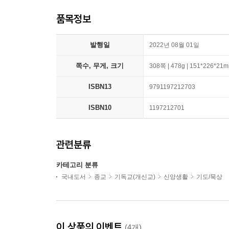
품목정보
발행일
2022년 08월 01일
쪽수, 무게, 크기
308쪽 | 478g | 151*226*21
ISBN13
9791197212703
ISBN10
1197212701
관련분류
카테고리 분류
국내도서
종교
기독교(개신교)
신앙생활
기도/묵상
이 상품의 이벤트
(4개)