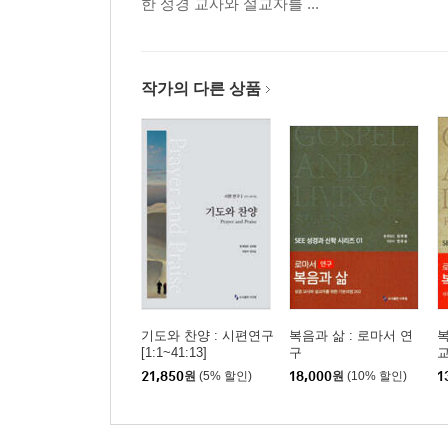
한 성경 교사와 설교자를 ...
버림받음과 찬송
23(23:1-6) 283
여호와는 나의 목자
작가의 다른 상품
24(24:1-10) 291
영광의 왕
25(25:1-22) 300
기억하옵소서
26(26:1-12) 314
나를 속량하소서
27(27:1-14) 324
여호와를 기다릴지어다
28(28:1-9) 336
목자가 되소서
기도와 찬양 : 시편연구
복음과 삶 : 로마서 연
복
29(29:1-11) 346
[1:1~41:13]
구
21,850
원
(5% 할인)
18,000
원
(10% 할인)
1
여호와께 돌려라
30(30:1-12) 358
슬픔이 변하여 춤이 되게 하시며