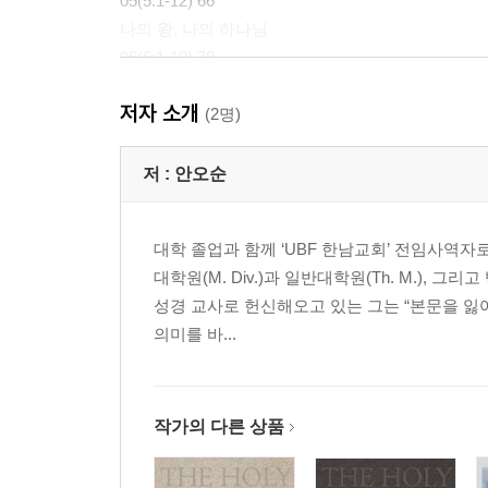
05(5:1-12) 66
나의 왕, 나의 하나님
06(6:1-10) 78
나의 영혼을 건지시며
저자 소개
07(7:1-17) 88
(2명)
내가 주께 피하오니
08(8:1-9) 102
저 :
안오순
사람이 무엇이기에
09(9:1-20) 112
대학 졸업과 함께 ‘UBF 한남교회’ 전임사역
공의로 세계를 심판하심이여
대학원(M. Div.)과 일반대학원(Th. M.),
10(10:1-18) 128
성경 교사로 헌신해오고 있는 그는 “본문을 잃
영원무궁한 왕
의미를 바...
11(11:1-7) 143
도망할 것인가? 피할 것인가?
12(12:1-8) 152
거짓말과 순결한 말씀
작가의 다른 상품
13(13:1-6) 161
나를 생각하사