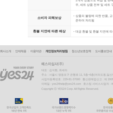
1개의 상품으로 취급 및 판매
우, 세트 상품 전부 및 세트
상품의 불량에 의한 반품, 교
소비자 피해보상
준하여 처리됨
환불 지연에 따른 배상
대금 환불 및 환불 지연에 
회사소개
인재채용
이용약관
개인정보처리방침
청소년보호정책
도서홍보안내
대표 : 김석환, 최세라
주소 : 서울시 영등포구 은행로 11, 5층~6층(여의도동,일신
사업자등록번호 : 229-81-37000 통신판매업신고 : 제 200
이메일 : yes24help@yes24.com 호스팅 서비스사업자 :
Copyright ⓒ YES24 Corp. All Rights Reserved.